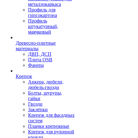
металлокаркаса
Профиль для
гипсокартона
Профиль
штукатурный,
маячковый
Древесно-плитные
материалы
ДВП, ДСП
Плита OSB
Фанера
Крепеж
Анкера, дюбели,
дюбель-гвозди
Болты, шурупы,
гайки
Гвозди
Заклёпки
Крепеж для фасадных
систем
Планки крепежные
Крепеж для рулонной
кровли