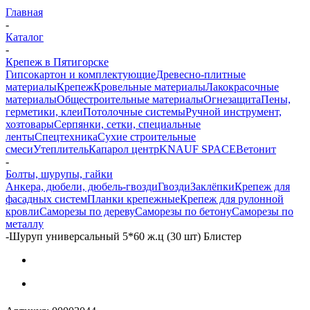
Главная
-
Каталог
-
Крепеж в Пятигорске
Гипсокартон и комплектующие
Древесно-плитные
материалы
Крепеж
Кровельные материалы
Лакокрасочные
материалы
Общестроительные материалы
Огнезащита
Пены,
герметики, клеи
Потолочные системы
Ручной инструмент,
хозтовары
Серпянки, сетки, специальные
ленты
Спецтехника
Сухие строительные
смеси
Утеплитель
Капарол центр
KNAUF SPACE
Ветонит
-
Болты, шурупы, гайки
Анкера, дюбели, дюбель-гвозди
Гвозди
Заклёпки
Крепеж для
фасадных систем
Планки крепежные
Крепеж для рулонной
кровли
Саморезы по дереву
Саморезы по бетону
Саморезы по
металлу
-
Шуруп универсальный 5*60 ж.ц (30 шт) Блистер