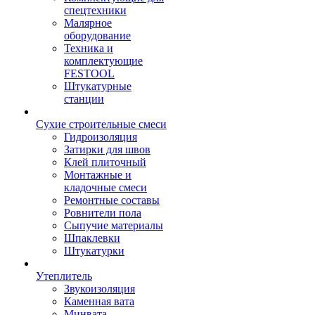
спецтехники
Малярное
оборудование
Техника и
комплектующие
FESTOOL
Штукатурные
станции
Сухие строительные смеси
Гидроизоляция
Затирки для швов
Клей плиточный
Монтажные и
кладочные смеси
Ремонтные составы
Ровнители пола
Сыпучие материалы
Шпаклевки
Штукатурки
Утеплитель
Звукоизоляция
Каменная вата
Минвата