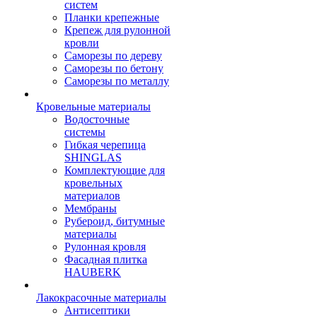
систем
Планки крепежные
Крепеж для рулонной
кровли
Саморезы по дереву
Саморезы по бетону
Саморезы по металлу
Кровельные материалы
Водосточные
системы
Гибкая черепица
SHINGLAS
Комплектующие для
кровельных
материалов
Мембраны
Рубероид, битумные
материалы
Рулонная кровля
Фасадная плитка
HAUBERK
Лакокрасочные материалы
Антисептики