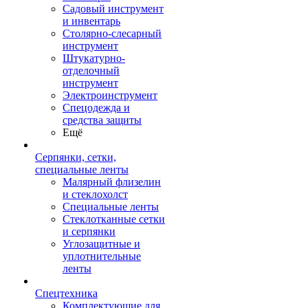
Садовый инструмент
и инвентарь
Столярно-слесарный
инструмент
Штукатурно-
отделочный
инструмент
Электроинструмент
Спецодежда и
средства защиты
Ещё
Серпянки, сетки,
специальные ленты
Малярный флизелин
и стеклохолст
Специальные ленты
Стеклотканные сетки
и серпянки
Углозащитные и
уплотнительные
ленты
Спецтехника
Комплектующие для