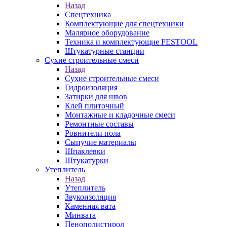
Назад
Спецтехника
Комплектующие для спецтехники
Малярное оборудование
Техника и комплектующие FESTOOL
Штукатурные станции
Сухие строительные смеси
Назад
Сухие строительные смеси
Гидроизоляция
Затирки для швов
Клей плиточный
Монтажные и кладочные смеси
Ремонтные составы
Ровнители пола
Сыпучие материалы
Шпаклевки
Штукатурки
Утеплитель
Назад
Утеплитель
Звукоизоляция
Каменная вата
Минвата
Пенополистирол