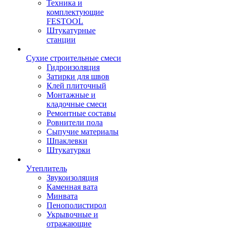
Техника и
комплектующие
FESTOOL
Штукатурные
станции
Сухие строительные смеси
Гидроизоляция
Затирки для швов
Клей плиточный
Монтажные и
кладочные смеси
Ремонтные составы
Ровнители пола
Сыпучие материалы
Шпаклевки
Штукатурки
Утеплитель
Звукоизоляция
Каменная вата
Минвата
Пенополистирол
Укрывочные и
отражающие