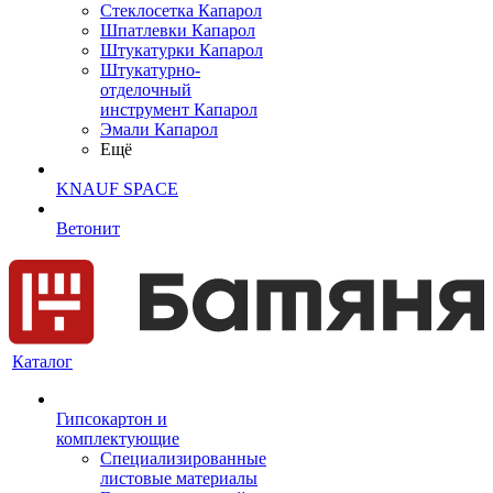
Cтеклосетка Капарол
Шпатлевки Капарол
Штукатурки Капарол
Штукатурно-
отделочный
инструмент Капарол
Эмали Капарол
Ещё
KNAUF SPACE
Ветонит
Каталог
Гипсокартон и
комплектующие
Специализированные
листовые материалы