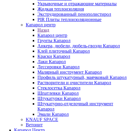
Укрывочные и отражающие материалы
Жидкая теплоизоляция
Экструдированный пенополистирол
PIR Плиты теплоизоляционные
Капарол центр
Назад
Капарол центр
Грунты Капарол
Анкера, дюбели, дюбель-гвозди Капарол
Клей плиточный Капарол
Краски Капарол
Лаки Капарол
Лессировки Капарол
Малярный инструмент Капарол
Профиль штукатурный, маячковый Капарол
Растворители и очистители Капарол
Cтеклосетка Капарол
Шпатлевки Капарол
Штукатурки Капарол
Штукатурно-отделочный инструмент
Капарол
Эмали Капарол
KNAUF SPACE
Ветонит
Капарол Центр