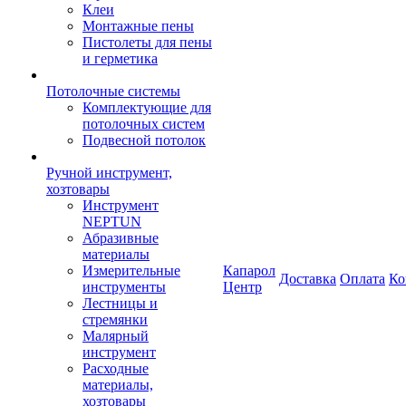
Клеи
Монтажные пены
Пистолеты для пены
и герметика
Потолочные системы
Комплектующие для
потолочных систем
Подвесной потолок
Ручной инструмент,
хозтовары
Инструмент
NEPTUN
Абразивные
материалы
Измерительные
Капарол
Доставка
Оплата
Ко
инструменты
Центр
Лестницы и
стремянки
Малярный
инструмент
Расходные
материалы,
хозтовары