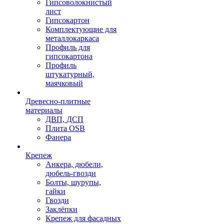
Гипсоволокнистый
лист
Гипсокартон
Комплектующие для
металлокаркаса
Профиль для
гипсокартона
Профиль
штукатурный,
маячковый
Древесно-плитные
материалы
ДВП, ДСП
Плита OSB
Фанера
Крепеж
Анкера, дюбели,
дюбель-гвозди
Болты, шурупы,
гайки
Гвозди
Заклёпки
Крепеж для фасадных