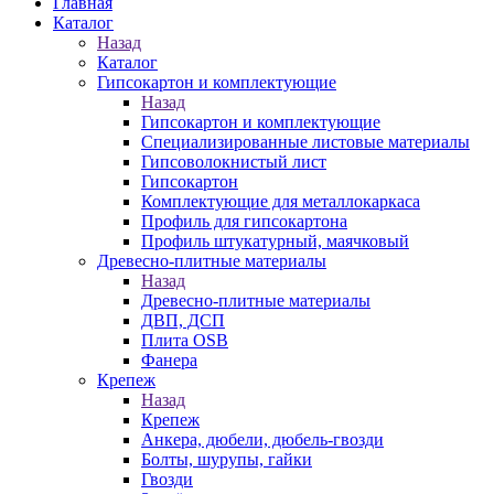
Главная
Каталог
Назад
Каталог
Гипсокартон и комплектующие
Назад
Гипсокартон и комплектующие
Специализированные листовые материалы
Гипсоволокнистый лист
Гипсокартон
Комплектующие для металлокаркаса
Профиль для гипсокартона
Профиль штукатурный, маячковый
Древесно-плитные материалы
Назад
Древесно-плитные материалы
ДВП, ДСП
Плита OSB
Фанера
Крепеж
Назад
Крепеж
Анкера, дюбели, дюбель-гвозди
Болты, шурупы, гайки
Гвозди