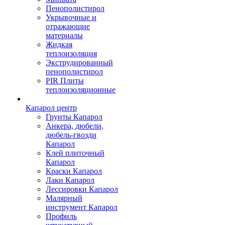
Пенополистирол
Укрывочные и
отражающие
материалы
Жидкая
теплоизоляция
Экструдированный
пенополистирол
PIR Плиты
теплоизоляционные
Капарол центр
Грунты Капарол
Анкера, дюбели,
дюбель-гвозди
Капарол
Клей плиточный
Капарол
Краски Капарол
Лаки Капарол
Лессировки Капарол
Малярный
инструмент Капарол
Профиль