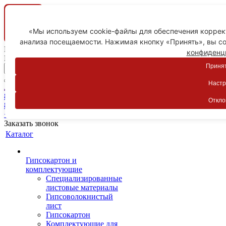
«Мы используем cookie-файлы для обеспечения коррект
анализа посещаемости. Нажимая кнопку «Принять», вы со
Ваш город
конфиденц
Пятигорск
Принят
Настр
Личный кабинет
8-800-775-59-89
Откло
8-800-775-59-89
+7 918 754-83-77
Заказать звонок
Каталог
Гипсокартон и
комплектующие
Специализированные
листовые материалы
Гипсоволокнистый
лист
Гипсокартон
Комплектующие для