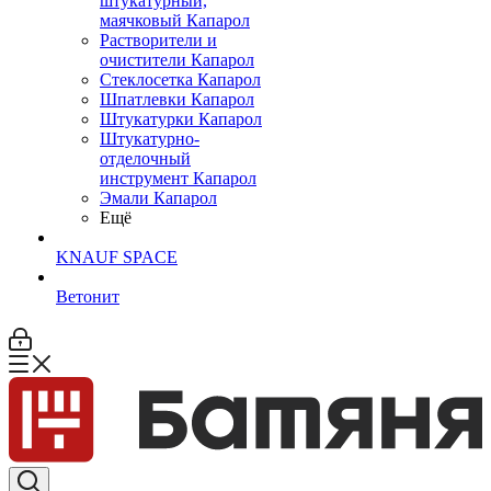
штукатурный,
маячковый Капарол
Растворители и
очистители Капарол
Cтеклосетка Капарол
Шпатлевки Капарол
Штукатурки Капарол
Штукатурно-
отделочный
инструмент Капарол
Эмали Капарол
Ещё
KNAUF SPACE
Ветонит