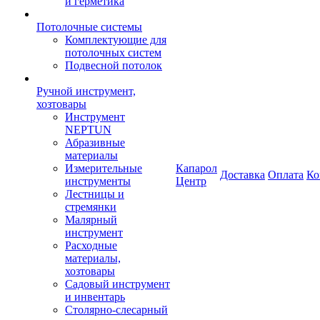
и герметика
Потолочные системы
Комплектующие для
потолочных систем
Подвесной потолок
Ручной инструмент,
хозтовары
Инструмент
NEPTUN
Абразивные
материалы
Измерительные
Капарол
Доставка
Оплата
Ко
инструменты
Центр
Лестницы и
стремянки
Малярный
инструмент
Расходные
материалы,
хозтовары
Садовый инструмент
и инвентарь
Столярно-слесарный