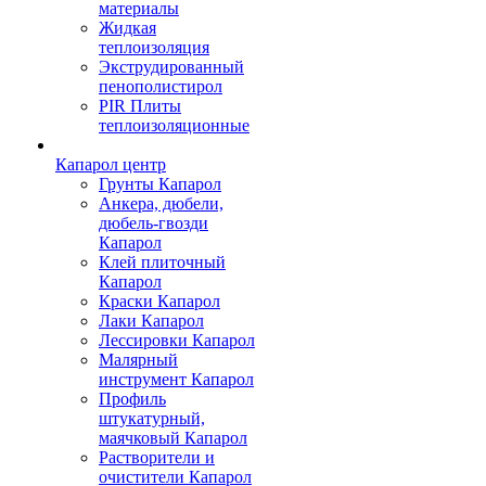
материалы
Жидкая
теплоизоляция
Экструдированный
пенополистирол
PIR Плиты
теплоизоляционные
Капарол центр
Грунты Капарол
Анкера, дюбели,
дюбель-гвозди
Капарол
Клей плиточный
Капарол
Краски Капарол
Лаки Капарол
Лессировки Капарол
Малярный
инструмент Капарол
Профиль
штукатурный,
маячковый Капарол
Растворители и
очистители Капарол