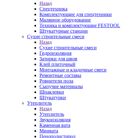
Назад
Спецтехника
Комплектующие для спецтехники
Малярное оборудование
Техника и комплектующие FESTOOL
Штукатурные станции
Сухие строительные смеси
Назад
Сухие строительные смеси
Гидроизоляция
Затирки для швов
Клей плиточный
Монтажные и кладочные смеси
Ремонтные составы
Ровнители пола
Сыпучие материалы
Шпаклевки
Штукатурки
Утеплитель
Назад
Утеплитель
Звукоизоляция
Каменная вата
Минвата
Пенополистирол