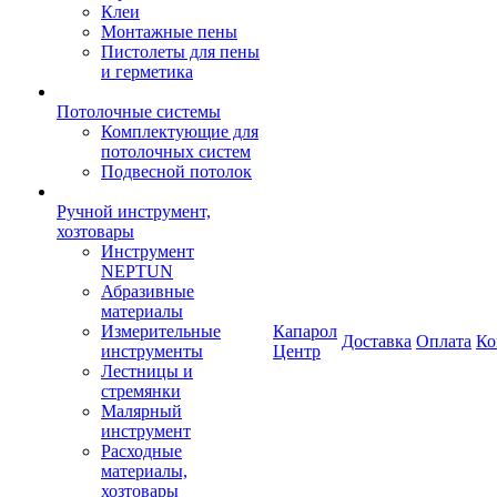
Клеи
Монтажные пены
Пистолеты для пены
и герметика
Потолочные системы
Комплектующие для
потолочных систем
Подвесной потолок
Ручной инструмент,
хозтовары
Инструмент
NEPTUN
Абразивные
материалы
Измерительные
Капарол
Доставка
Оплата
Ко
инструменты
Центр
Лестницы и
стремянки
Малярный
инструмент
Расходные
материалы,
хозтовары