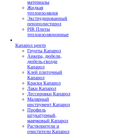
материалы
Жидкая
теплоизоляция
Экструдированный
пенополистирол
PIR Плиты
теплоизоляционные
Капарол центр
Грунты Капарол
Анкера, дюбели,
дюбель-гвозди
Капарол
Клей плиточный
Капарол
Краски Капарол
Лаки Капарол
Лессировки Капарол
Малярный
инструмент Капарол
Профиль
штукатурный,
маячковый Капарол
Растворители и
очистители Капарол