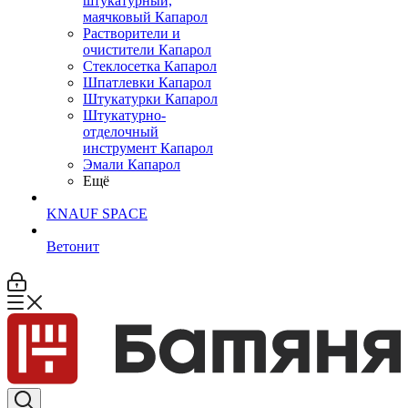
штукатурный,
маячковый Капарол
Растворители и
очистители Капарол
Cтеклосетка Капарол
Шпатлевки Капарол
Штукатурки Капарол
Штукатурно-
отделочный
инструмент Капарол
Эмали Капарол
Ещё
KNAUF SPACE
Ветонит