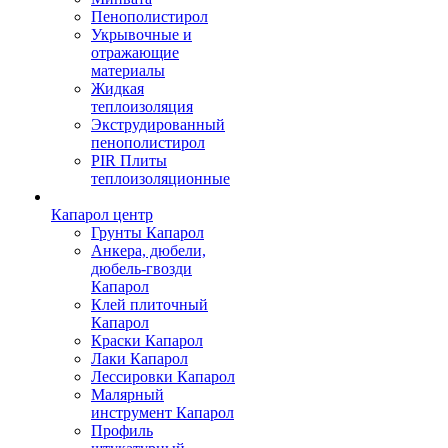
Пенополистирол
Укрывочные и
отражающие
материалы
Жидкая
теплоизоляция
Экструдированный
пенополистирол
PIR Плиты
теплоизоляционные
Капарол центр
Грунты Капарол
Анкера, дюбели,
дюбель-гвозди
Капарол
Клей плиточный
Капарол
Краски Капарол
Лаки Капарол
Лессировки Капарол
Малярный
инструмент Капарол
Профиль