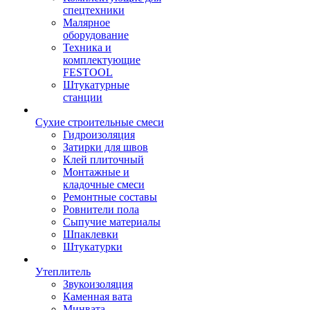
спецтехники
Малярное
оборудование
Техника и
комплектующие
FESTOOL
Штукатурные
станции
Сухие строительные смеси
Гидроизоляция
Затирки для швов
Клей плиточный
Монтажные и
кладочные смеси
Ремонтные составы
Ровнители пола
Сыпучие материалы
Шпаклевки
Штукатурки
Утеплитель
Звукоизоляция
Каменная вата
Минвата