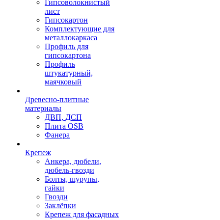
Гипсоволокнистый
лист
Гипсокартон
Комплектующие для
металлокаркаса
Профиль для
гипсокартона
Профиль
штукатурный,
маячковый
Древесно-плитные
материалы
ДВП, ДСП
Плита OSB
Фанера
Крепеж
Анкера, дюбели,
дюбель-гвозди
Болты, шурупы,
гайки
Гвозди
Заклёпки
Крепеж для фасадных