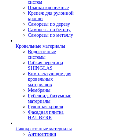
систем
Планки крепежные
Крепеж для рулонной
кровли
Саморезы по дереву
Саморезы по бетону
Саморезы по металлу
Кровельные материалы
Водосточные
системы
Гибкая черепица
SHINGLAS
Комплектующие для
кровельных
материалов
Мембраны
Рубероид, битумные
материалы
Рулонная кровля
Фасадная плитка
HAUBERK
Лакокрасочные материалы
Антисептики