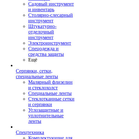
Садовый инструмент
и инвентарь
Столярно-слесарный
инструмент
Штукатурно-
отделочный
инструмент
Электроинструмент
Спецодежда и
средства защиты
Ещё
Серпянки, сетки,
специальные ленты
Малярный флизелин
и стеклохолст
Специальные ленты
Стеклотканные сетки
и серпянки
Углозащитные и
уплотнительные
ленты
Спецтехника
Комплектующие для