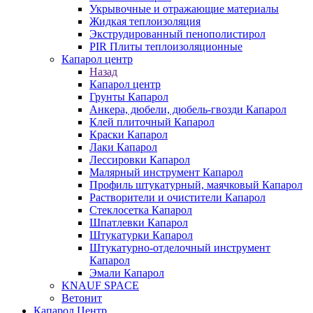
Укрывочные и отражающие материалы
Жидкая теплоизоляция
Экструдированный пенополистирол
PIR Плиты теплоизоляционные
Капарол центр
Назад
Капарол центр
Грунты Капарол
Анкера, дюбели, дюбель-гвозди Капарол
Клей плиточный Капарол
Краски Капарол
Лаки Капарол
Лессировки Капарол
Малярный инструмент Капарол
Профиль штукатурный, маячковый Капарол
Растворители и очистители Капарол
Cтеклосетка Капарол
Шпатлевки Капарол
Штукатурки Капарол
Штукатурно-отделочный инструмент
Капарол
Эмали Капарол
KNAUF SPACE
Ветонит
Капарол Центр