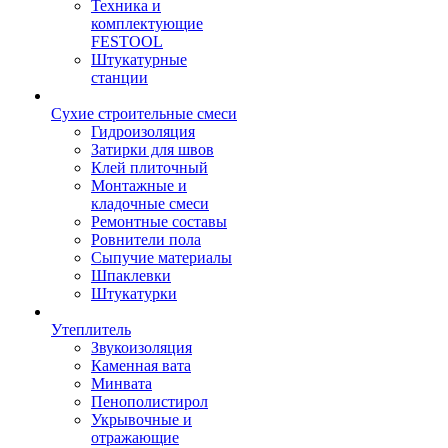
Техника и
комплектующие
FESTOOL
Штукатурные
станции
Сухие строительные смеси
Гидроизоляция
Затирки для швов
Клей плиточный
Монтажные и
кладочные смеси
Ремонтные составы
Ровнители пола
Сыпучие материалы
Шпаклевки
Штукатурки
Утеплитель
Звукоизоляция
Каменная вата
Минвата
Пенополистирол
Укрывочные и
отражающие