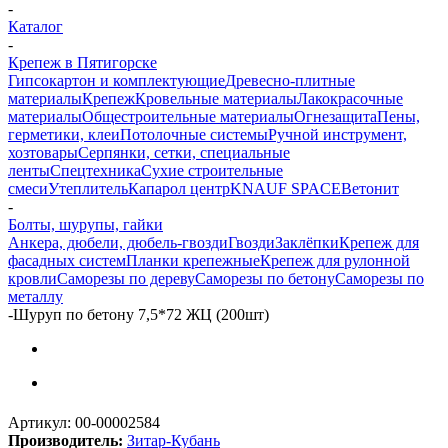
-
Каталог
-
Крепеж в Пятигорске
Гипсокартон и комплектующие
Древесно-плитные
материалы
Крепеж
Кровельные материалы
Лакокрасочные
материалы
Общестроительные материалы
Огнезащита
Пены,
герметики, клеи
Потолочные системы
Ручной инструмент,
хозтовары
Серпянки, сетки, специальные
ленты
Спецтехника
Сухие строительные
смеси
Утеплитель
Капарол центр
KNAUF SPACE
Ветонит
-
Болты, шурупы, гайки
Анкера, дюбели, дюбель-гвозди
Гвозди
Заклёпки
Крепеж для
фасадных систем
Планки крепежные
Крепеж для рулонной
кровли
Саморезы по дереву
Саморезы по бетону
Саморезы по
металлу
-
Шуруп по бетону 7,5*72 ЖЦ (200шт)
Артикул:
00-00002584
Производитель:
Зитар-Кубань