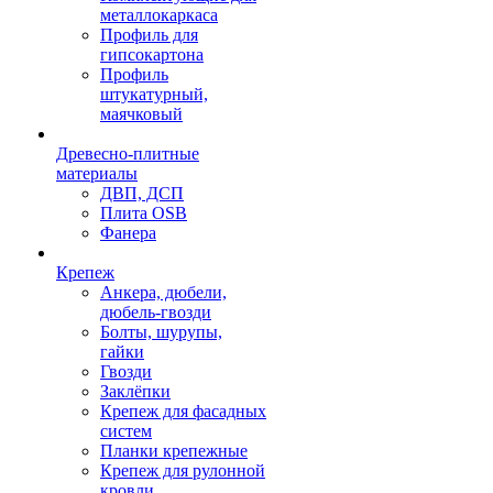
металлокаркаса
Профиль для
гипсокартона
Профиль
штукатурный,
маячковый
Древесно-плитные
материалы
ДВП, ДСП
Плита OSB
Фанера
Крепеж
Анкера, дюбели,
дюбель-гвозди
Болты, шурупы,
гайки
Гвозди
Заклёпки
Крепеж для фасадных
систем
Планки крепежные
Крепеж для рулонной
кровли