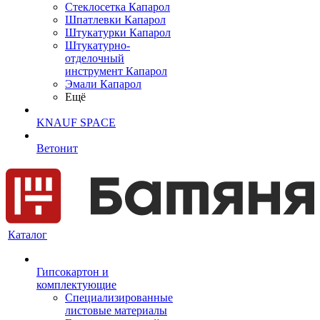
Cтеклосетка Капарол
Шпатлевки Капарол
Штукатурки Капарол
Штукатурно-
отделочный
инструмент Капарол
Эмали Капарол
Ещё
KNAUF SPACE
Ветонит
Каталог
Гипсокартон и
комплектующие
Специализированные
листовые материалы