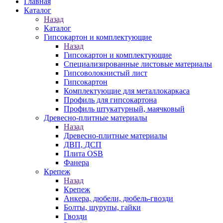
Главная
Каталог
Назад
Каталог
Гипсокартон и комплектующие
Назад
Гипсокартон и комплектующие
Специализированные листовые материалы
Гипсоволокнистый лист
Гипсокартон
Комплектующие для металлокаркаса
Профиль для гипсокартона
Профиль штукатурный, маячковый
Древесно-плитные материалы
Назад
Древесно-плитные материалы
ДВП, ДСП
Плита OSB
Фанера
Крепеж
Назад
Крепеж
Анкера, дюбели, дюбель-гвозди
Болты, шурупы, гайки
Гвозди