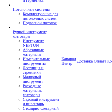
и герметика
Потолочные системы
Комплектующие для
потолочных систем
Подвесной потолок
Ручной инструмент,
хозтовары
Инструмент
NEPTUN
Абразивные
материалы
Измерительные
Капарол
Доставка
Оплата
Ко
инструменты
Центр
Лестницы и
стремянки
Малярный
инструмент
Расходные
материалы,
хозтовары
Садовый инструмент
и инвентарь
Столярно-слесарный