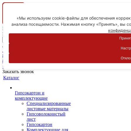
«Мы используем cookie-файлы для обеспечения коррект
анализа посещаемости. Нажимая кнопку «Принять», вы со
Ваш город
конфиденц
Пятигорск
Принят
Настр
Личный кабинет
8-800-775-59-89
Откло
8-800-775-59-89
+7 918 754-83-77
Заказать звонок
Каталог
Гипсокартон и
комплектующие
Специализированные
листовые материалы
Гипсоволокнистый
лист
Гипсокартон
Комплектующие для