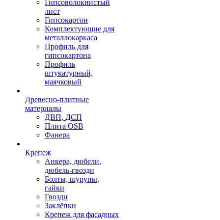
Гипсоволокнистый
лист
Гипсокартон
Комплектующие для
металлокаркаса
Профиль для
гипсокартона
Профиль
штукатурный,
маячковый
Древесно-плитные
материалы
ДВП, ДСП
Плита OSB
Фанера
Крепеж
Анкера, дюбели,
дюбель-гвозди
Болты, шурупы,
гайки
Гвозди
Заклёпки
Крепеж для фасадных