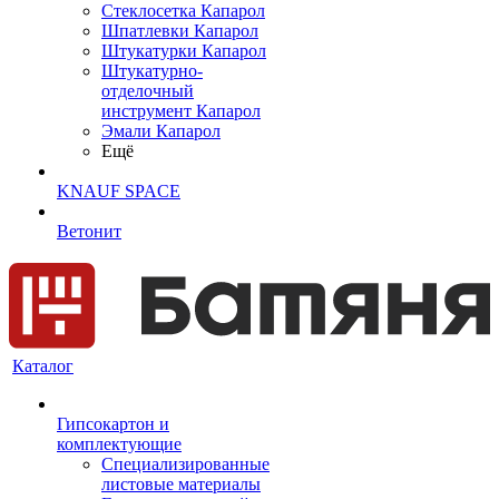
Cтеклосетка Капарол
Шпатлевки Капарол
Штукатурки Капарол
Штукатурно-
отделочный
инструмент Капарол
Эмали Капарол
Ещё
KNAUF SPACE
Ветонит
Каталог
Гипсокартон и
комплектующие
Специализированные
листовые материалы