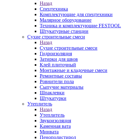
Назад
Спецтехника
Комплектующие для спецтехники
Малярное оборудование
Техника и комплектующие FESTOOL
Штукатурные станции
Сухие строительные смеси
Назад
Сухие строительные смеси
Гидроизоляция
Затирки для швов
Клей плиточный
Монтажные и кладочные смеси
Ремонтные составы
Ровнители пола
Сыпучие материалы
Шпаклевки
Штукатурки
Утеплитель
Назад
Утеплитель
Звукоизоляция
Каменная вата
Минвата
Пенополистирол