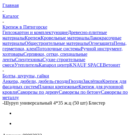
Главная
-
Каталог
-
Крепеж в Пятигорске
Гипсокартон и комплектующие
Древесно-плитные
материалы
Крепеж
Кровельные материалы
Лакокрасочные
материалы
Общестроительные материалы
Огнезащита
Пены,
герметики, клеи
Потолочные системы
Ручной инструмент,
хозтовары
Серпянки, сетки, специальные
ленты
Спецтехника
Сухие строительные
смеси
Утеплитель
Капарол центр
KNAUF SPACE
Ветонит
-
Болты, шурупы, гайки
Анкера, дюбели, дюбель-гвозди
Гвозди
Заклёпки
Крепеж для
фасадных систем
Планки крепежные
Крепеж для рулонной
кровли
Саморезы по дереву
Саморезы по бетону
Саморезы по
металлу
-
Шуруп универсальный 4*35 ж.ц (50 шт) Блистер