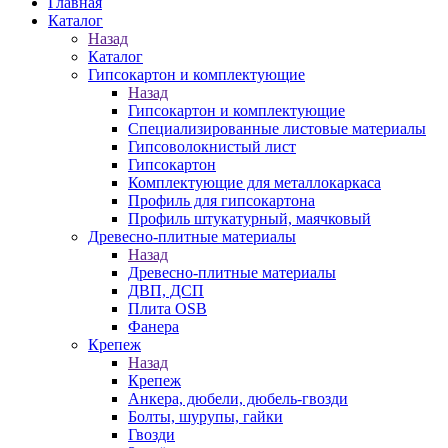
Главная
Каталог
Назад
Каталог
Гипсокартон и комплектующие
Назад
Гипсокартон и комплектующие
Специализированные листовые материалы
Гипсоволокнистый лист
Гипсокартон
Комплектующие для металлокаркаса
Профиль для гипсокартона
Профиль штукатурный, маячковый
Древесно-плитные материалы
Назад
Древесно-плитные материалы
ДВП, ДСП
Плита OSB
Фанера
Крепеж
Назад
Крепеж
Анкера, дюбели, дюбель-гвозди
Болты, шурупы, гайки
Гвозди