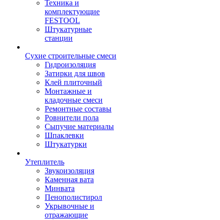
Техника и
комплектующие
FESTOOL
Штукатурные
станции
Сухие строительные смеси
Гидроизоляция
Затирки для швов
Клей плиточный
Монтажные и
кладочные смеси
Ремонтные составы
Ровнители пола
Сыпучие материалы
Шпаклевки
Штукатурки
Утеплитель
Звукоизоляция
Каменная вата
Минвата
Пенополистирол
Укрывочные и
отражающие