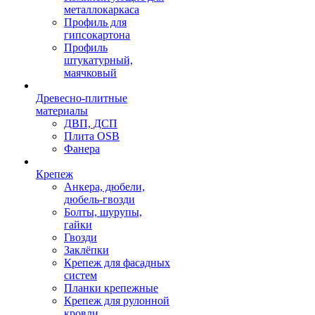
металлокаркаса
Профиль для
гипсокартона
Профиль
штукатурный,
маячковый
Древесно-плитные
материалы
ДВП, ДСП
Плита OSB
Фанера
Крепеж
Анкера, дюбели,
дюбель-гвозди
Болты, шурупы,
гайки
Гвозди
Заклёпки
Крепеж для фасадных
систем
Планки крепежные
Крепеж для рулонной
кровли