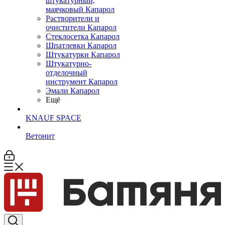
штукатурный,
маячковый Капарол
Растворители и
очистители Капарол
Cтеклосетка Капарол
Шпатлевки Капарол
Штукатурки Капарол
Штукатурно-
отделочный
инструмент Капарол
Эмали Капарол
Ещё
KNAUF SPACE
Ветонит