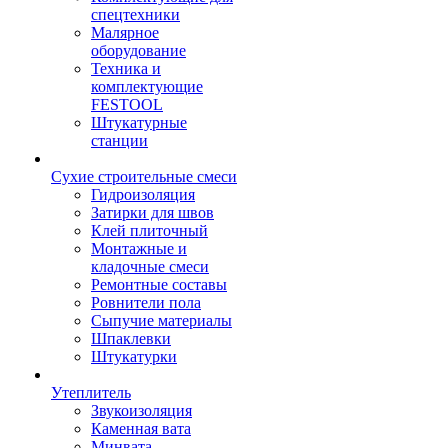
спецтехники
Малярное
оборудование
Техника и
комплектующие
FESTOOL
Штукатурные
станции
Сухие строительные смеси
Гидроизоляция
Затирки для швов
Клей плиточный
Монтажные и
кладочные смеси
Ремонтные составы
Ровнители пола
Сыпучие материалы
Шпаклевки
Штукатурки
Утеплитель
Звукоизоляция
Каменная вата
Минвата