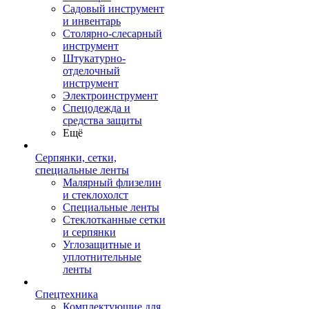
Садовый инструмент
и инвентарь
Столярно-слесарный
инструмент
Штукатурно-
отделочный
инструмент
Электроинструмент
Спецодежда и
средства защиты
Ещё
Серпянки, сетки,
специальные ленты
Малярный флизелин
и стеклохолст
Специальные ленты
Стеклотканные сетки
и серпянки
Углозащитные и
уплотнительные
ленты
Спецтехника
Комплектующие для