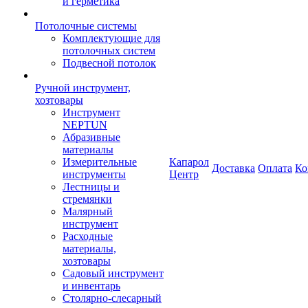
и герметика
Потолочные системы
Комплектующие для
потолочных систем
Подвесной потолок
Ручной инструмент,
хозтовары
Инструмент
NEPTUN
Абразивные
материалы
Измерительные
Капарол
Доставка
Оплата
Ко
инструменты
Центр
Лестницы и
стремянки
Малярный
инструмент
Расходные
материалы,
хозтовары
Садовый инструмент
и инвентарь
Столярно-слесарный