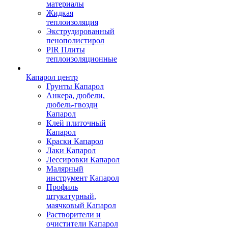
материалы
Жидкая
теплоизоляция
Экструдированный
пенополистирол
PIR Плиты
теплоизоляционные
Капарол центр
Грунты Капарол
Анкера, дюбели,
дюбель-гвозди
Капарол
Клей плиточный
Капарол
Краски Капарол
Лаки Капарол
Лессировки Капарол
Малярный
инструмент Капарол
Профиль
штукатурный,
маячковый Капарол
Растворители и
очистители Капарол