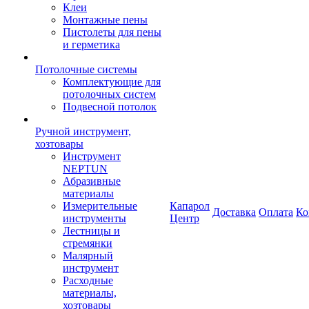
Клеи
Монтажные пены
Пистолеты для пены
и герметика
Потолочные системы
Комплектующие для
потолочных систем
Подвесной потолок
Ручной инструмент,
хозтовары
Инструмент
NEPTUN
Абразивные
материалы
Измерительные
Капарол
Доставка
Оплата
Ко
инструменты
Центр
Лестницы и
стремянки
Малярный
инструмент
Расходные
материалы,
хозтовары