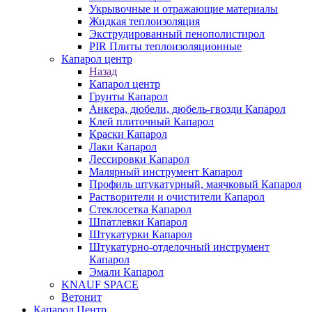
Укрывочные и отражающие материалы
Жидкая теплоизоляция
Экструдированный пенополистирол
PIR Плиты теплоизоляционные
Капарол центр
Назад
Капарол центр
Грунты Капарол
Анкера, дюбели, дюбель-гвозди Капарол
Клей плиточный Капарол
Краски Капарол
Лаки Капарол
Лессировки Капарол
Малярный инструмент Капарол
Профиль штукатурный, маячковый Капарол
Растворители и очистители Капарол
Cтеклосетка Капарол
Шпатлевки Капарол
Штукатурки Капарол
Штукатурно-отделочный инструмент
Капарол
Эмали Капарол
KNAUF SPACE
Ветонит
Капарол Центр