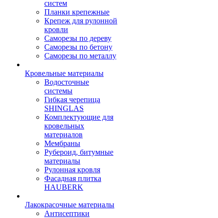
систем
Планки крепежные
Крепеж для рулонной
кровли
Саморезы по дереву
Саморезы по бетону
Саморезы по металлу
Кровельные материалы
Водосточные
системы
Гибкая черепица
SHINGLAS
Комплектующие для
кровельных
материалов
Мембраны
Рубероид, битумные
материалы
Рулонная кровля
Фасадная плитка
HAUBERK
Лакокрасочные материалы
Антисептики