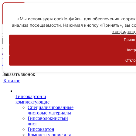
«Мы используем cookie-файлы для обеспечения коррект
анализа посещаемости. Нажимая кнопку «Принять», вы со
Ваш город
конфиденц
Пятигорск
Принят
Настр
Личный кабинет
8-800-775-59-89
Откло
8-800-775-59-89
+7 918 754-83-77
Заказать звонок
Каталог
Гипсокартон и
комплектующие
Специализированные
листовые материалы
Гипсоволокнистый
лист
Гипсокартон
Комплектующие для