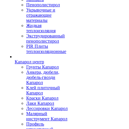
Пенополистирол
Укрывочные и
отражающие
материалы
Жидкая
теплоизоляция
Экструдированный
пенополистирол
PIR Плиты
теплоизоляционные
Капарол центр
Грунты Капарол
Анкера, дюбели,
дюбель-гвозди
Капарол
Клей плиточный
Капарол
Краски Капарол
Лаки Капарол
Лессировки Капарол
Малярный
инструмент Капарол
Профиль