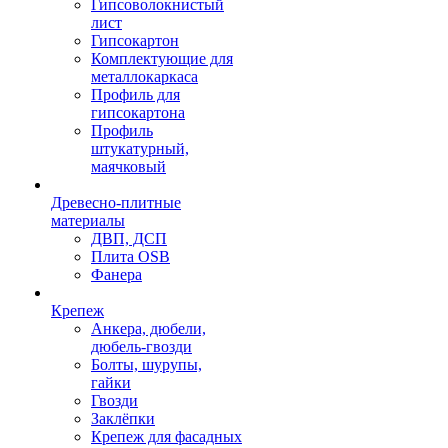
Гипсоволокнистый
лист
Гипсокартон
Комплектующие для
металлокаркаса
Профиль для
гипсокартона
Профиль
штукатурный,
маячковый
Древесно-плитные
материалы
ДВП, ДСП
Плита OSB
Фанера
Крепеж
Анкера, дюбели,
дюбель-гвозди
Болты, шурупы,
гайки
Гвозди
Заклёпки
Крепеж для фасадных