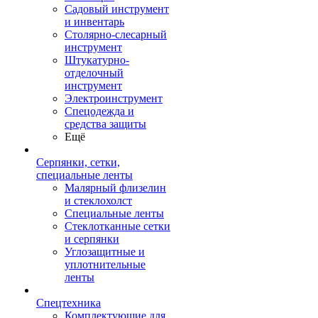
Садовый инструмент
и инвентарь
Столярно-слесарный
инструмент
Штукатурно-
отделочный
инструмент
Электроинструмент
Спецодежда и
средства защиты
Ещё
Серпянки, сетки,
специальные ленты
Малярный флизелин
и стеклохолст
Специальные ленты
Стеклотканные сетки
и серпянки
Углозащитные и
уплотнительные
ленты
Спецтехника
Комплектующие для