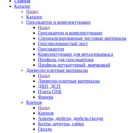
Главная
Каталог
Назад
Каталог
Гипсокартон и комплектующие
Назад
Гипсокартон и комплектующие
Специализированные листовые материалы
Гипсоволокнистый лист
Гипсокартон
Комплектующие для металлокаркаса
Профиль для гипсокартона
Профиль штукатурный, маячковый
Древесно-плитные материалы
Назад
Древесно-плитные материалы
ДВП, ДСП
Плита OSB
Фанера
Крепеж
Назад
Крепеж
Анкера, дюбели, дюбель-гвозди
Болты, шурупы, гайки
Гвозди