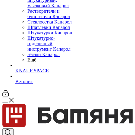
штукатурный,
маячковый Капарол
Растворители и
очистители Капарол
Cтеклосетка Капарол
Шпатлевки Капарол
Штукатурки Капарол
Штукатурно-
отделочный
инструмент Капарол
Эмали Капарол
Ещё
KNAUF SPACE
Ветонит