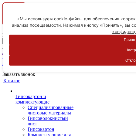
«Мы используем cookie-файлы для обеспечения коррект
анализа посещаемости. Нажимая кнопку «Принять», вы со
Ваш город
конфиденц
Пятигорск
Принят
Настр
Личный кабинет
8-800-775-59-89
Откло
8-800-775-59-89
+7 918 754-83-77
Заказать звонок
Каталог
Гипсокартон и
комплектующие
Специализированные
листовые материалы
Гипсоволокнистый
лист
Гипсокартон
Комплектующие для