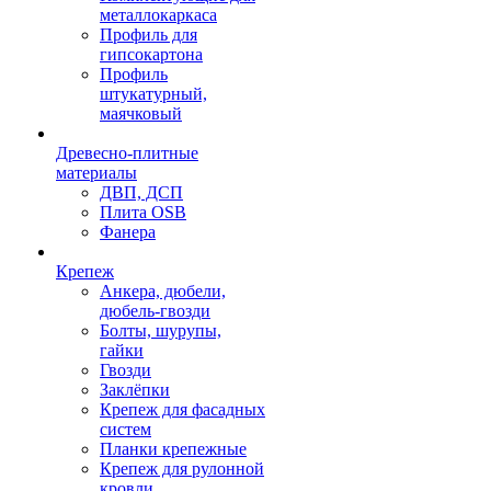
металлокаркаса
Профиль для
гипсокартона
Профиль
штукатурный,
маячковый
Древесно-плитные
материалы
ДВП, ДСП
Плита OSB
Фанера
Крепеж
Анкера, дюбели,
дюбель-гвозди
Болты, шурупы,
гайки
Гвозди
Заклёпки
Крепеж для фасадных
систем
Планки крепежные
Крепеж для рулонной
кровли