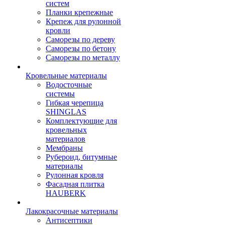
систем
Планки крепежные
Крепеж для рулонной
кровли
Саморезы по дереву
Саморезы по бетону
Саморезы по металлу
Кровельные материалы
Водосточные
системы
Гибкая черепица
SHINGLAS
Комплектующие для
кровельных
материалов
Мембраны
Рубероид, битумные
материалы
Рулонная кровля
Фасадная плитка
HAUBERK
Лакокрасочные материалы
Антисептики