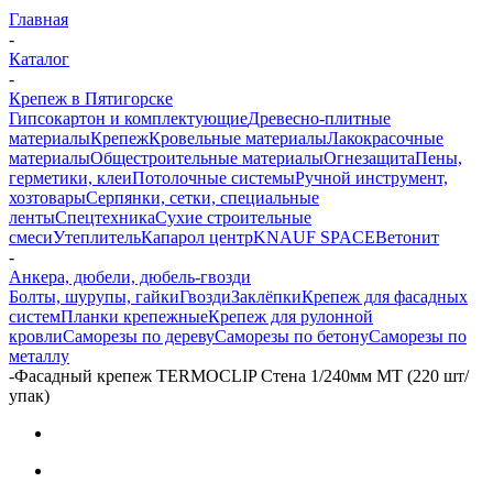
Главная
-
Каталог
-
Крепеж в Пятигорске
Гипсокартон и комплектующие
Древесно-плитные
материалы
Крепеж
Кровельные материалы
Лакокрасочные
материалы
Общестроительные материалы
Огнезащита
Пены,
герметики, клеи
Потолочные системы
Ручной инструмент,
хозтовары
Серпянки, сетки, специальные
ленты
Спецтехника
Сухие строительные
смеси
Утеплитель
Капарол центр
KNAUF SPACE
Ветонит
-
Анкера, дюбели, дюбель-гвозди
Болты, шурупы, гайки
Гвозди
Заклёпки
Крепеж для фасадных
систем
Планки крепежные
Крепеж для рулонной
кровли
Саморезы по дереву
Саморезы по бетону
Саморезы по
металлу
-
Фасадный крепеж TERMOCLIP Стена 1/240мм MT (220 шт/
упак)