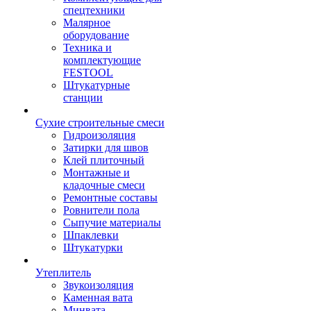
спецтехники
Малярное
оборудование
Техника и
комплектующие
FESTOOL
Штукатурные
станции
Сухие строительные смеси
Гидроизоляция
Затирки для швов
Клей плиточный
Монтажные и
кладочные смеси
Ремонтные составы
Ровнители пола
Сыпучие материалы
Шпаклевки
Штукатурки
Утеплитель
Звукоизоляция
Каменная вата
Минвата