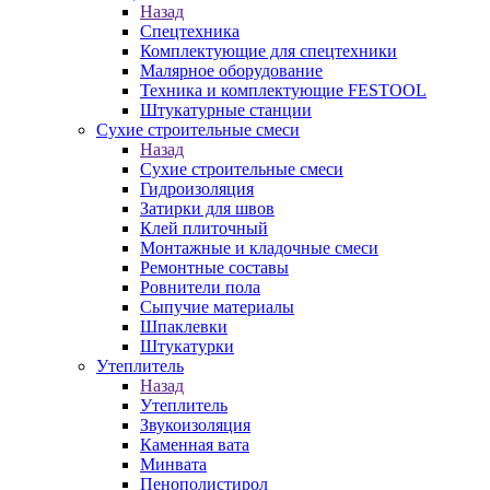
Назад
Спецтехника
Комплектующие для спецтехники
Малярное оборудование
Техника и комплектующие FESTOOL
Штукатурные станции
Сухие строительные смеси
Назад
Сухие строительные смеси
Гидроизоляция
Затирки для швов
Клей плиточный
Монтажные и кладочные смеси
Ремонтные составы
Ровнители пола
Сыпучие материалы
Шпаклевки
Штукатурки
Утеплитель
Назад
Утеплитель
Звукоизоляция
Каменная вата
Минвата
Пенополистирол