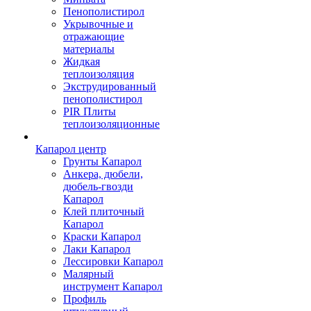
Пенополистирол
Укрывочные и
отражающие
материалы
Жидкая
теплоизоляция
Экструдированный
пенополистирол
PIR Плиты
теплоизоляционные
Капарол центр
Грунты Капарол
Анкера, дюбели,
дюбель-гвозди
Капарол
Клей плиточный
Капарол
Краски Капарол
Лаки Капарол
Лессировки Капарол
Малярный
инструмент Капарол
Профиль