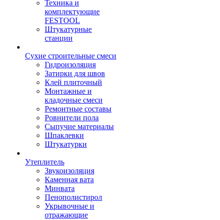
Техника и
комплектующие
FESTOOL
Штукатурные
станции
Сухие строительные смеси
Гидроизоляция
Затирки для швов
Клей плиточный
Монтажные и
кладочные смеси
Ремонтные составы
Ровнители пола
Сыпучие материалы
Шпаклевки
Штукатурки
Утеплитель
Звукоизоляция
Каменная вата
Минвата
Пенополистирол
Укрывочные и
отражающие