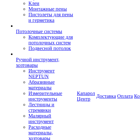
Клеи
Монтажные пены
Пистолеты для пены
и герметика
Потолочные системы
Комплектующие для
потолочных систем
Подвесной потолок
Ручной инструмент,
хозтовары
Инструмент
NEPTUN
Абразивные
материалы
Измерительные
Капарол
Доставка
Оплата
Ко
инструменты
Центр
Лестницы и
стремянки
Малярный
инструмент
Расходные
материалы,
хозтовары