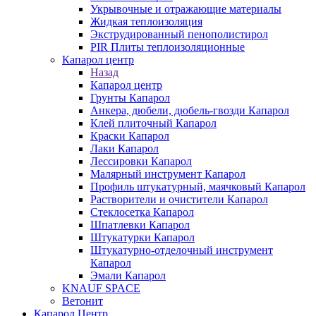
Укрывочные и отражающие материалы
Жидкая теплоизоляция
Экструдированный пенополистирол
PIR Плиты теплоизоляционные
Капарол центр
Назад
Капарол центр
Грунты Капарол
Анкера, дюбели, дюбель-гвозди Капарол
Клей плиточный Капарол
Краски Капарол
Лаки Капарол
Лессировки Капарол
Малярный инструмент Капарол
Профиль штукатурный, маячковый Капарол
Растворители и очистители Капарол
Cтеклосетка Капарол
Шпатлевки Капарол
Штукатурки Капарол
Штукатурно-отделочный инструмент
Капарол
Эмали Капарол
KNAUF SPACE
Ветонит
Капарол Центр