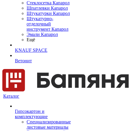
Cтеклосетка Капарол
Шпатлевки Капарол
Штукатурки Капарол
Штукатурно-
отделочный
инструмент Капарол
Эмали Капарол
Ещё
KNAUF SPACE
Ветонит
Каталог
Гипсокартон и
комплектующие
Специализированные
листовые материалы