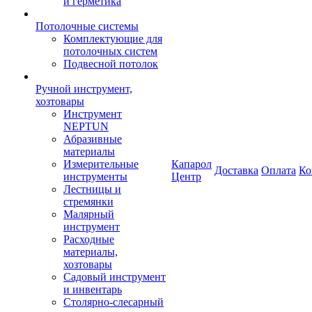
и герметика
Потолочные системы
Комплектующие для
потолочных систем
Подвесной потолок
Ручной инструмент,
хозтовары
Инструмент
NEPTUN
Абразивные
материалы
Измерительные
Капарол
Доставка
Оплата
Ко
инструменты
Центр
Лестницы и
стремянки
Малярный
инструмент
Расходные
материалы,
хозтовары
Садовый инструмент
и инвентарь
Столярно-слесарный