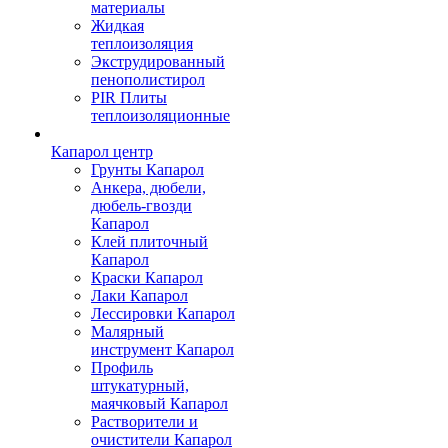
материалы
Жидкая
теплоизоляция
Экструдированный
пенополистирол
PIR Плиты
теплоизоляционные
Капарол центр
Грунты Капарол
Анкера, дюбели,
дюбель-гвозди
Капарол
Клей плиточный
Капарол
Краски Капарол
Лаки Капарол
Лессировки Капарол
Малярный
инструмент Капарол
Профиль
штукатурный,
маячковый Капарол
Растворители и
очистители Капарол