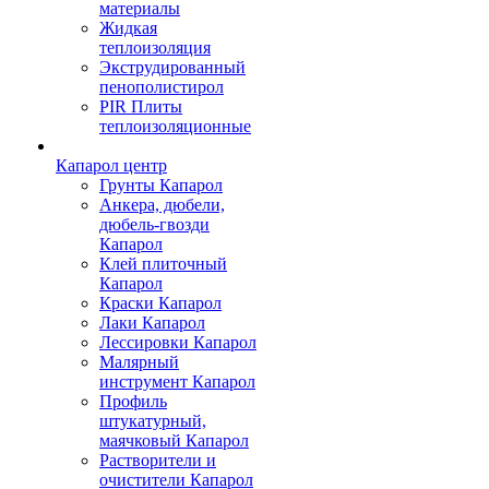
материалы
Жидкая
теплоизоляция
Экструдированный
пенополистирол
PIR Плиты
теплоизоляционные
Капарол центр
Грунты Капарол
Анкера, дюбели,
дюбель-гвозди
Капарол
Клей плиточный
Капарол
Краски Капарол
Лаки Капарол
Лессировки Капарол
Малярный
инструмент Капарол
Профиль
штукатурный,
маячковый Капарол
Растворители и
очистители Капарол