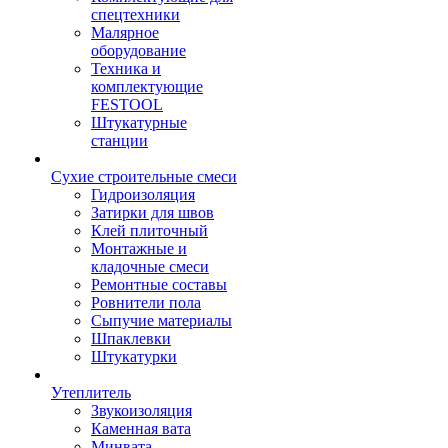
спецтехники
Малярное
оборудование
Техника и
комплектующие
FESTOOL
Штукатурные
станции
Сухие строительные смеси
Гидроизоляция
Затирки для швов
Клей плиточный
Монтажные и
кладочные смеси
Ремонтные составы
Ровнители пола
Сыпучие материалы
Шпаклевки
Штукатурки
Утеплитель
Звукоизоляция
Каменная вата
Минвата