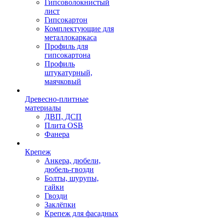
Гипсоволокнистый
лист
Гипсокартон
Комплектующие для
металлокаркаса
Профиль для
гипсокартона
Профиль
штукатурный,
маячковый
Древесно-плитные
материалы
ДВП, ДСП
Плита OSB
Фанера
Крепеж
Анкера, дюбели,
дюбель-гвозди
Болты, шурупы,
гайки
Гвозди
Заклёпки
Крепеж для фасадных