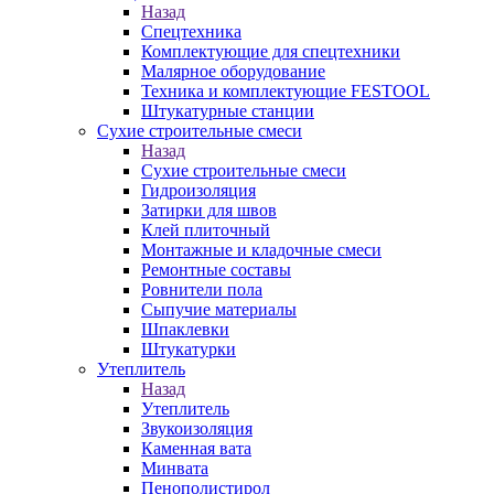
Назад
Спецтехника
Комплектующие для спецтехники
Малярное оборудование
Техника и комплектующие FESTOOL
Штукатурные станции
Сухие строительные смеси
Назад
Сухие строительные смеси
Гидроизоляция
Затирки для швов
Клей плиточный
Монтажные и кладочные смеси
Ремонтные составы
Ровнители пола
Сыпучие материалы
Шпаклевки
Штукатурки
Утеплитель
Назад
Утеплитель
Звукоизоляция
Каменная вата
Минвата
Пенополистирол