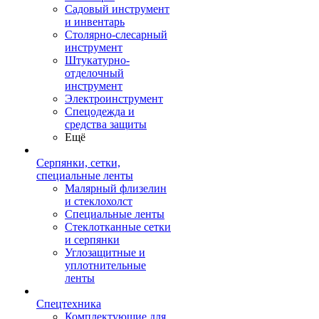
Садовый инструмент
и инвентарь
Столярно-слесарный
инструмент
Штукатурно-
отделочный
инструмент
Электроинструмент
Спецодежда и
средства защиты
Ещё
Серпянки, сетки,
специальные ленты
Малярный флизелин
и стеклохолст
Специальные ленты
Стеклотканные сетки
и серпянки
Углозащитные и
уплотнительные
ленты
Спецтехника
Комплектующие для