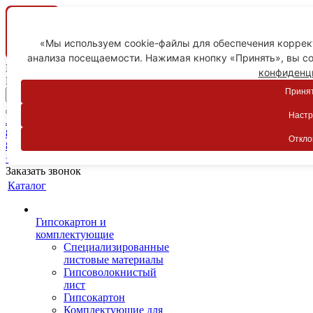
«Мы используем cookie-файлы для обеспечения коррект
анализа посещаемости. Нажимая кнопку «Принять», вы со
Ваш город
конфиденц
Пятигорск
Принят
Настр
Личный кабинет
8-800-775-59-89
Откло
8-800-775-59-89
+7 918 754-83-77
Заказать звонок
Каталог
Гипсокартон и
комплектующие
Специализированные
листовые материалы
Гипсоволокнистый
лист
Гипсокартон
Комплектующие для