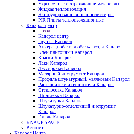
Укрывочные и отражающие материалы
Жидкая теплоизоляция
Экструдированный пенополистирол
PIR Плиты теплоизоляционные
Капарол центр
Назад
Капарол центр
Грунты Капарол
Анкера, дюбели, дюбель-гвозди Капарол
Клей плиточный Капарол
Краски Капарол
Лаки Капарол
Лессировки Капарол
Малярный инструмент Капарол
Профиль штукатурный, маячковый Капарол
Растворители и очистители Капарол
Cтеклосетка Капарол
Шпатлевки Капарол
Штукатурки Капарол
Штукатурно-отделочный инструмент
Капарол
Эмали Капарол
KNAUF SPACE
Ветонит
Капарол Центр