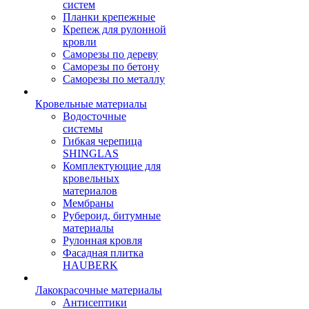
систем
Планки крепежные
Крепеж для рулонной
кровли
Саморезы по дереву
Саморезы по бетону
Саморезы по металлу
Кровельные материалы
Водосточные
системы
Гибкая черепица
SHINGLAS
Комплектующие для
кровельных
материалов
Мембраны
Рубероид, битумные
материалы
Рулонная кровля
Фасадная плитка
HAUBERK
Лакокрасочные материалы
Антисептики