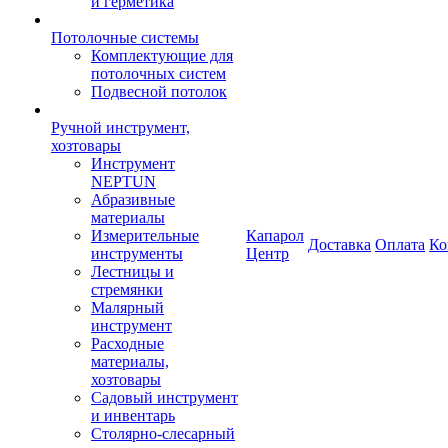
и герметика
Потолочные системы
Комплектующие для
потолочных систем
Подвесной потолок
Ручной инструмент,
хозтовары
Инструмент
NEPTUN
Абразивные
материалы
Измерительные
Капарол
Доставка
Оплата
Ко
инструменты
Центр
Лестницы и
стремянки
Малярный
инструмент
Расходные
материалы,
хозтовары
Садовый инструмент
и инвентарь
Столярно-слесарный