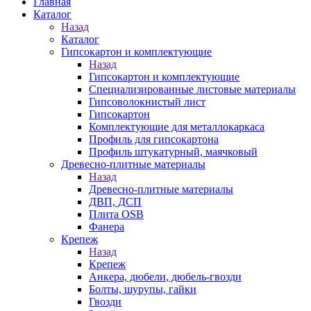
Главная
Каталог
Назад
Каталог
Гипсокартон и комплектующие
Назад
Гипсокартон и комплектующие
Специализированные листовые материалы
Гипсоволокнистый лист
Гипсокартон
Комплектующие для металлокаркаса
Профиль для гипсокартона
Профиль штукатурный, маячковый
Древесно-плитные материалы
Назад
Древесно-плитные материалы
ДВП, ДСП
Плита OSB
Фанера
Крепеж
Назад
Крепеж
Анкера, дюбели, дюбель-гвозди
Болты, шурупы, гайки
Гвозди