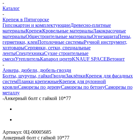
-
Каталог
-
Крепеж в Пятигорске
Гипсокартон и комплектующие
Древесно-плитные
материалы
Крепеж
Кровельные материалы
Лакокрасочные
материалы
Общестроительные материалы
Огнезащита
Пены,
герметики, клеи
Потолочные системы
Ручной инструмент,
хозтовары
Серпянки, сетки, специальные
ленты
Спецтехника
Сухие строительные
смеси
Утеплитель
Капарол центр
KNAUF SPACE
Ветонит
-
Анкера, дюбели, дюбель-гвозди
Болты, шурупы, гайки
Гвозди
Заклёпки
Крепеж для фасадных
систем
Планки крепежные
Крепеж для рулонной
кровли
Саморезы по дереву
Саморезы по бетону
Саморезы по
металлу
-
Анкерный болт с гайкой 10*77
Артикул:
0Ц-00005685
Анкерный болт с гайкой 10*77