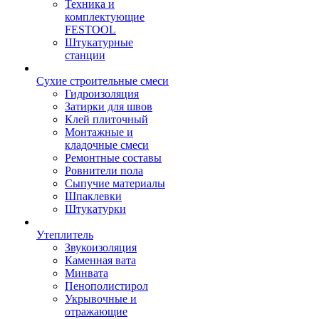
Техника и
комплектующие
FESTOOL
Штукатурные
станции
Сухие строительные смеси
Гидроизоляция
Затирки для швов
Клей плиточный
Монтажные и
кладочные смеси
Ремонтные составы
Ровнители пола
Сыпучие материалы
Шпаклевки
Штукатурки
Утеплитель
Звукоизоляция
Каменная вата
Минвата
Пенополистирол
Укрывочные и
отражающие