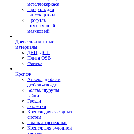
металлокаркаса
Профиль для
гипсокартона
Профиль
штукатурный,
маячковый
Древесно-плитные
материалы
ДВП, ДСП
Плита OSB
Фанера
Крепеж
Анкера, дюбели,
дюбель-гвозди
Болты, шурупы,
гайки
Гвозди
Заклёпки
Крепеж для фасадных
систем
Планки крепежные
Крепеж для рулонной
кровли