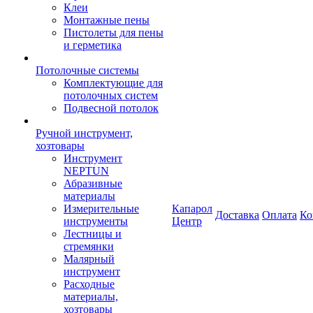
Клеи
Монтажные пены
Пистолеты для пены
и герметика
Потолочные системы
Комплектующие для
потолочных систем
Подвесной потолок
Ручной инструмент,
хозтовары
Инструмент
NEPTUN
Абразивные
материалы
Измерительные
Капарол
Доставка
Оплата
Ко
инструменты
Центр
Лестницы и
стремянки
Малярный
инструмент
Расходные
материалы,
хозтовары