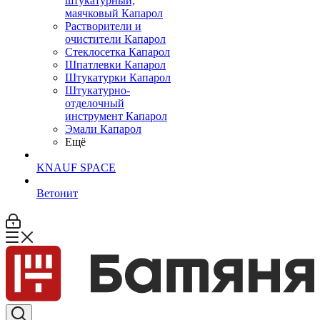
штукатурный,
маячковый Капарол
Растворители и
очистители Капарол
Cтеклосетка Капарол
Шпатлевки Капарол
Штукатурки Капарол
Штукатурно-
отделочный
инструмент Капарол
Эмали Капарол
Ещё
KNAUF SPACE
Ветонит