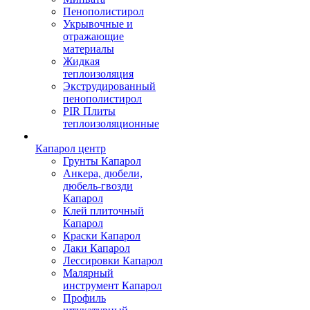
Пенополистирол
Укрывочные и
отражающие
материалы
Жидкая
теплоизоляция
Экструдированный
пенополистирол
PIR Плиты
теплоизоляционные
Капарол центр
Грунты Капарол
Анкера, дюбели,
дюбель-гвозди
Капарол
Клей плиточный
Капарол
Краски Капарол
Лаки Капарол
Лессировки Капарол
Малярный
инструмент Капарол
Профиль