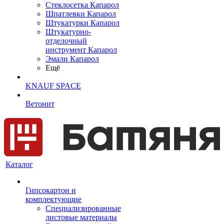
Cтеклосетка Капарол
Шпатлевки Капарол
Штукатурки Капарол
Штукатурно-
отделочный
инструмент Капарол
Эмали Капарол
Ещё
KNAUF SPACE
Ветонит
Каталог
Гипсокартон и
комплектующие
Специализированные
листовые материалы