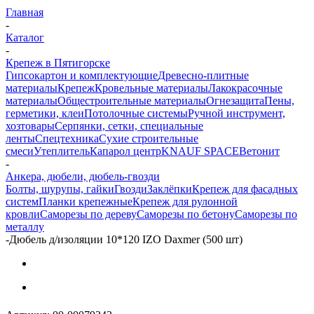
Главная
-
Каталог
-
Крепеж в Пятигорске
Гипсокартон и комплектующие
Древесно-плитные
материалы
Крепеж
Кровельные материалы
Лакокрасочные
материалы
Общестроительные материалы
Огнезащита
Пены,
герметики, клеи
Потолочные системы
Ручной инструмент,
хозтовары
Серпянки, сетки, специальные
ленты
Спецтехника
Сухие строительные
смеси
Утеплитель
Капарол центр
KNAUF SPACE
Ветонит
-
Анкера, дюбели, дюбель-гвозди
Болты, шурупы, гайки
Гвозди
Заклёпки
Крепеж для фасадных
систем
Планки крепежные
Крепеж для рулонной
кровли
Саморезы по дереву
Саморезы по бетону
Саморезы по
металлу
-
Дюбель д/изоляции 10*120 IZO Daxmer (500 шт)