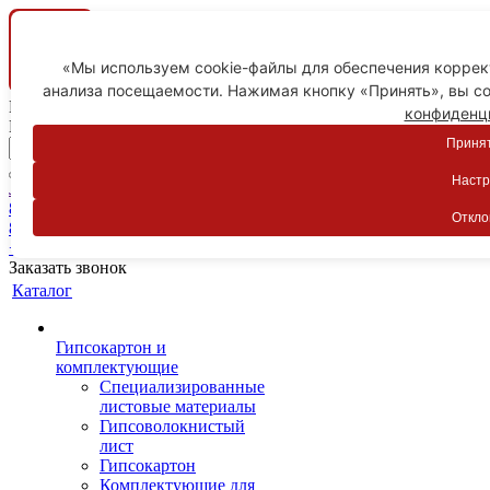
«Мы используем cookie-файлы для обеспечения коррект
анализа посещаемости. Нажимая кнопку «Принять», вы со
Ваш город
конфиденц
Пятигорск
Принят
Настр
Личный кабинет
8-800-775-59-89
Откло
8-800-775-59-89
+7 918 754-83-77
Заказать звонок
Каталог
Гипсокартон и
комплектующие
Специализированные
листовые материалы
Гипсоволокнистый
лист
Гипсокартон
Комплектующие для