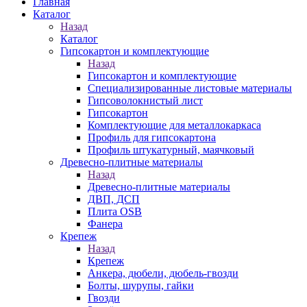
Главная
Каталог
Назад
Каталог
Гипсокартон и комплектующие
Назад
Гипсокартон и комплектующие
Специализированные листовые материалы
Гипсоволокнистый лист
Гипсокартон
Комплектующие для металлокаркаса
Профиль для гипсокартона
Профиль штукатурный, маячковый
Древесно-плитные материалы
Назад
Древесно-плитные материалы
ДВП, ДСП
Плита OSB
Фанера
Крепеж
Назад
Крепеж
Анкера, дюбели, дюбель-гвозди
Болты, шурупы, гайки
Гвозди