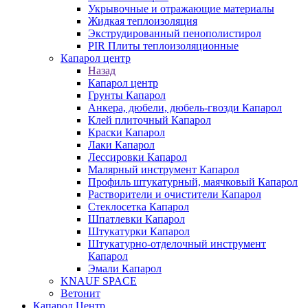
Укрывочные и отражающие материалы
Жидкая теплоизоляция
Экструдированный пенополистирол
PIR Плиты теплоизоляционные
Капарол центр
Назад
Капарол центр
Грунты Капарол
Анкера, дюбели, дюбель-гвозди Капарол
Клей плиточный Капарол
Краски Капарол
Лаки Капарол
Лессировки Капарол
Малярный инструмент Капарол
Профиль штукатурный, маячковый Капарол
Растворители и очистители Капарол
Cтеклосетка Капарол
Шпатлевки Капарол
Штукатурки Капарол
Штукатурно-отделочный инструмент
Капарол
Эмали Капарол
KNAUF SPACE
Ветонит
Капарол Центр