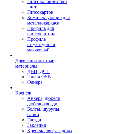
Гипсоволокнистый
лист
Гипсокартон
Комплектующие для
металлокаркаса
Профиль для
гипсокартона
Профиль
штукатурный,
маячковый
Древесно-плитные
материалы
ДВП, ДСП
Плита OSB
Фанера
Крепеж
Анкера, дюбели,
дюбель-гвозди
Болты, шурупы,
гайки
Гвозди
Заклёпки
Крепеж для фасадных