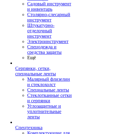
Садовый инструмент
и инвентарь
Столярно-слесарный
инструмент
Штукатурно-
отделочный
инструмент
Электроинструмент
Спецодежда и
средства защиты
Ещё
Серпянки, сетки,
специальные ленты
Малярный флизелин
и стеклохолст
Специальные ленты
Стеклотканные сетки
и серпянки
Углозащитные и
уплотнительные
ленты
Спецтехника
Комплектующие для