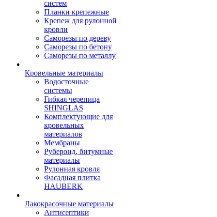
систем
Планки крепежные
Крепеж для рулонной
кровли
Саморезы по дереву
Саморезы по бетону
Саморезы по металлу
Кровельные материалы
Водосточные
системы
Гибкая черепица
SHINGLAS
Комплектующие для
кровельных
материалов
Мембраны
Рубероид, битумные
материалы
Рулонная кровля
Фасадная плитка
HAUBERK
Лакокрасочные материалы
Антисептики