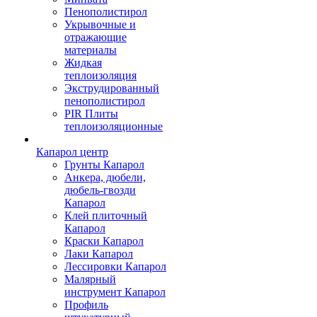
Пенополистирол
Укрывочные и
отражающие
материалы
Жидкая
теплоизоляция
Экструдированный
пенополистирол
PIR Плиты
теплоизоляционные
Капарол центр
Грунты Капарол
Анкера, дюбели,
дюбель-гвозди
Капарол
Клей плиточный
Капарол
Краски Капарол
Лаки Капарол
Лессировки Капарол
Малярный
инструмент Капарол
Профиль