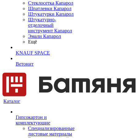
Cтеклосетка Капарол
Шпатлевки Капарол
Штукатурки Капарол
Штукатурно-
отделочный
инструмент Капарол
Эмали Капарол
Ещё
KNAUF SPACE
Ветонит
Каталог
Гипсокартон и
комплектующие
Специализированные
листовые материалы