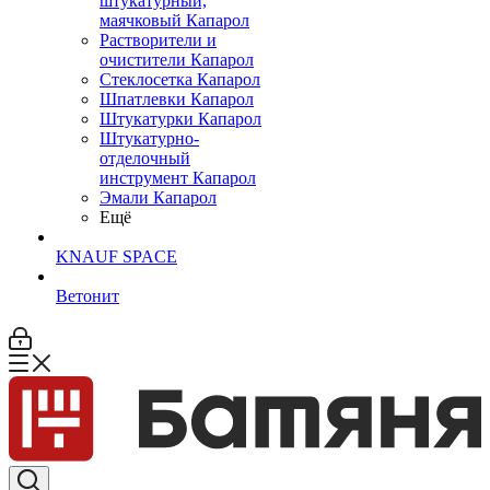
штукатурный,
маячковый Капарол
Растворители и
очистители Капарол
Cтеклосетка Капарол
Шпатлевки Капарол
Штукатурки Капарол
Штукатурно-
отделочный
инструмент Капарол
Эмали Капарол
Ещё
KNAUF SPACE
Ветонит