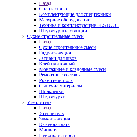
Назад
Спецтехника
Комплектующие для спецтехники
Малярное оборудование
Техника и комплектующие FESTOOL
Штукатурные станции
Сухие строительные смеси
Назад
Сухие строительные смеси
Гидроизоляция
Затирки для швов
Клей плиточный
Монтажные и кладочные смеси
Ремонтные составы
Ровнители пола
Сыпучие материалы
Шпаклевки
Штукатурки
Утеплитель
Назад
Утеплитель
Звукоизоляция
Каменная вата
Минвата
Пенополистирол