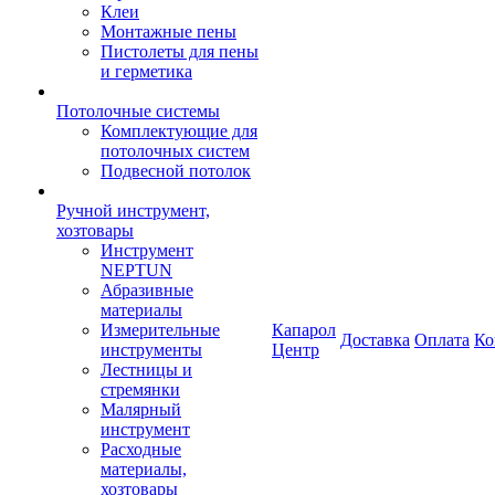
Клеи
Монтажные пены
Пистолеты для пены
и герметика
Потолочные системы
Комплектующие для
потолочных систем
Подвесной потолок
Ручной инструмент,
хозтовары
Инструмент
NEPTUN
Абразивные
материалы
Измерительные
Капарол
Доставка
Оплата
Ко
инструменты
Центр
Лестницы и
стремянки
Малярный
инструмент
Расходные
материалы,
хозтовары