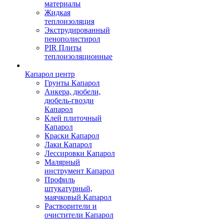
материалы
Жидкая
теплоизоляция
Экструдированный
пенополистирол
PIR Плиты
теплоизоляционные
Капарол центр
Грунты Капарол
Анкера, дюбели,
дюбель-гвозди
Капарол
Клей плиточный
Капарол
Краски Капарол
Лаки Капарол
Лессировки Капарол
Малярный
инструмент Капарол
Профиль
штукатурный,
маячковый Капарол
Растворители и
очистители Капарол