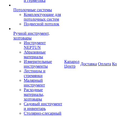
и герметика
Потолочные системы
Комплектующие для
потолочных систем
Подвесной потолок
Ручной инструмент,
хозтовары
Инструмент
NEPTUN
Абразивные
материалы
Измерительные
Капарол
Доставка
Оплата
Ко
инструменты
Центр
Лестницы и
стремянки
Малярный
инструмент
Расходные
материалы,
хозтовары
Садовый инструмент
и инвентарь
Столярно-слесарный