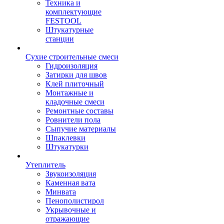
Техника и
комплектующие
FESTOOL
Штукатурные
станции
Сухие строительные смеси
Гидроизоляция
Затирки для швов
Клей плиточный
Монтажные и
кладочные смеси
Ремонтные составы
Ровнители пола
Сыпучие материалы
Шпаклевки
Штукатурки
Утеплитель
Звукоизоляция
Каменная вата
Минвата
Пенополистирол
Укрывочные и
отражающие