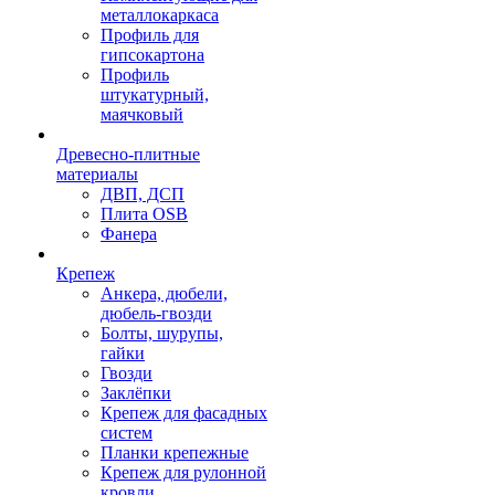
металлокаркаса
Профиль для
гипсокартона
Профиль
штукатурный,
маячковый
Древесно-плитные
материалы
ДВП, ДСП
Плита OSB
Фанера
Крепеж
Анкера, дюбели,
дюбель-гвозди
Болты, шурупы,
гайки
Гвозди
Заклёпки
Крепеж для фасадных
систем
Планки крепежные
Крепеж для рулонной
кровли