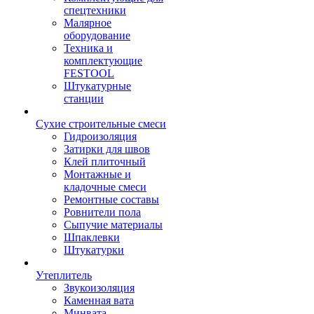
спецтехники
Малярное
оборудование
Техника и
комплектующие
FESTOOL
Штукатурные
станции
Сухие строительные смеси
Гидроизоляция
Затирки для швов
Клей плиточный
Монтажные и
кладочные смеси
Ремонтные составы
Ровнители пола
Сыпучие материалы
Шпаклевки
Штукатурки
Утеплитель
Звукоизоляция
Каменная вата
Минвата