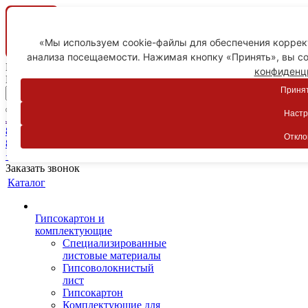
«Мы используем cookie-файлы для обеспечения коррект
анализа посещаемости. Нажимая кнопку «Принять», вы со
Ваш город
конфиденц
Пятигорск
Принят
Настр
Личный кабинет
8-800-775-59-89
Откло
8-800-775-59-89
+7 918 754-83-77
Заказать звонок
Каталог
Гипсокартон и
комплектующие
Специализированные
листовые материалы
Гипсоволокнистый
лист
Гипсокартон
Комплектующие для