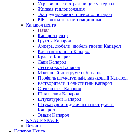
Укрывочные и отражающие материалы
Жидкая теплоизоляция
Экструдированный пенополистирол
PIR Плиты теплоизоляционные
Капарол центр
Назад
Капарол центр
Грунты Капарол
Анкера, дюбели, дюбель-гвозди Капарол
Клей плиточный Капарол
Краски Капарол
Лаки Капарол
Лессировки Капарол
Малярный инструмент Капарол
Профиль штукатурный, маячковый Капарол
Растворители и очистители Капарол
Cтеклосетка Капарол
Шпатлевки Капарол
Штукатурки Капарол
Штукатурно-отделочный инструмент
Капарол
Эмали Капарол
KNAUF SPACE
Ветонит
Капарол Центр