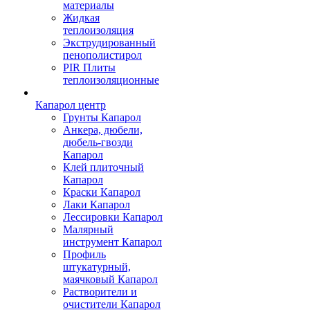
материалы
Жидкая
теплоизоляция
Экструдированный
пенополистирол
PIR Плиты
теплоизоляционные
Капарол центр
Грунты Капарол
Анкера, дюбели,
дюбель-гвозди
Капарол
Клей плиточный
Капарол
Краски Капарол
Лаки Капарол
Лессировки Капарол
Малярный
инструмент Капарол
Профиль
штукатурный,
маячковый Капарол
Растворители и
очистители Капарол