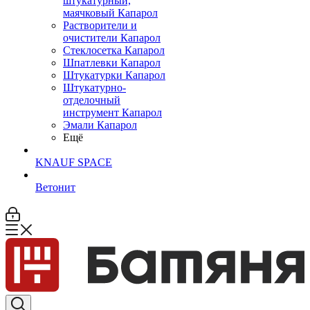
штукатурный,
маячковый Капарол
Растворители и
очистители Капарол
Cтеклосетка Капарол
Шпатлевки Капарол
Штукатурки Капарол
Штукатурно-
отделочный
инструмент Капарол
Эмали Капарол
Ещё
KNAUF SPACE
Ветонит