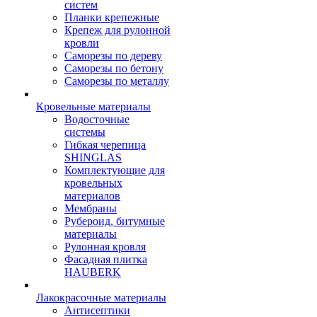
систем
Планки крепежные
Крепеж для рулонной
кровли
Саморезы по дереву
Саморезы по бетону
Саморезы по металлу
Кровельные материалы
Водосточные
системы
Гибкая черепица
SHINGLAS
Комплектующие для
кровельных
материалов
Мембраны
Рубероид, битумные
материалы
Рулонная кровля
Фасадная плитка
HAUBERK
Лакокрасочные материалы
Антисептики