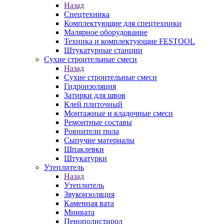
Назад
Спецтехника
Комплектующие для спецтехники
Малярное оборудование
Техника и комплектующие FESTOOL
Штукатурные станции
Сухие строительные смеси
Назад
Сухие строительные смеси
Гидроизоляция
Затирки для швов
Клей плиточный
Монтажные и кладочные смеси
Ремонтные составы
Ровнители пола
Сыпучие материалы
Шпаклевки
Штукатурки
Утеплитель
Назад
Утеплитель
Звукоизоляция
Каменная вата
Минвата
Пенополистирол