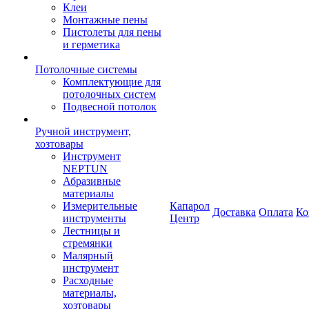
Клеи
Монтажные пены
Пистолеты для пены
и герметика
Потолочные системы
Комплектующие для
потолочных систем
Подвесной потолок
Ручной инструмент,
хозтовары
Инструмент
NEPTUN
Абразивные
материалы
Измерительные
Капарол
Доставка
Оплата
Ко
инструменты
Центр
Лестницы и
стремянки
Малярный
инструмент
Расходные
материалы,
хозтовары