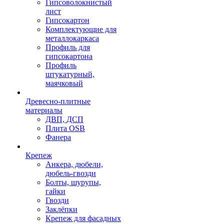
Гипсоволокнистый
лист
Гипсокартон
Комплектующие для
металлокаркаса
Профиль для
гипсокартона
Профиль
штукатурный,
маячковый
Древесно-плитные
материалы
ДВП, ДСП
Плита OSB
Фанера
Крепеж
Анкера, дюбели,
дюбель-гвозди
Болты, шурупы,
гайки
Гвозди
Заклёпки
Крепеж для фасадных