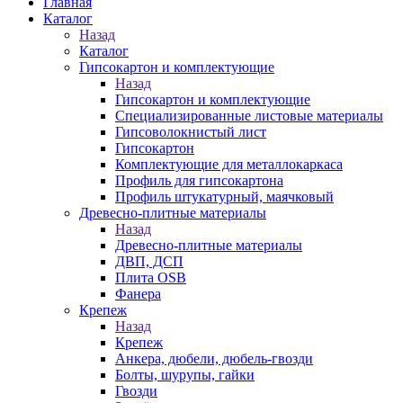
Главная
Каталог
Назад
Каталог
Гипсокартон и комплектующие
Назад
Гипсокартон и комплектующие
Специализированные листовые материалы
Гипсоволокнистый лист
Гипсокартон
Комплектующие для металлокаркаса
Профиль для гипсокартона
Профиль штукатурный, маячковый
Древесно-плитные материалы
Назад
Древесно-плитные материалы
ДВП, ДСП
Плита OSB
Фанера
Крепеж
Назад
Крепеж
Анкера, дюбели, дюбель-гвозди
Болты, шурупы, гайки
Гвозди