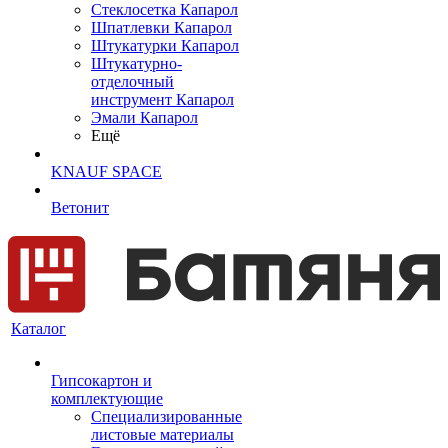
Cтеклосетка Капарол
Шпатлевки Капарол
Штукатурки Капарол
Штукатурно-
отделочный
инструмент Капарол
Эмали Капарол
Ещё
KNAUF SPACE
Ветонит
Каталог
Гипсокартон и
комплектующие
Специализированные
листовые материалы