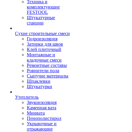
Техника и
комплектующие
FESTOOL
Штукатурные
станции
Сухие строительные смеси
Гидроизоляция
Затирки для швов
Клей плиточный
Монтажные и
кладочные смеси
Ремонтные составы
Ровнители пола
Сыпучие материалы
Шпаклевки
Штукатурки
Утеплитель
Звукоизоляция
Каменная вата
Минвата
Пенополистирол
Укрывочные и
отражающие