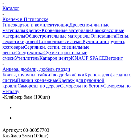
-
Каталог
-
Крепеж в Пятигорске
Гипсокартон и комплектующие
Древесно-плитные
материалы
Крепеж
Кровельные материалы
Лакокрасочные
материалы
Общестроительные материалы
Огнезащита
Пены,
герметики, клеи
Потолочные системы
Ручной инструмент,
хозтовары
Серпянки, сетки, специальные
ленты
Спецтехника
Сухие строительные
смеси
Утеплитель
Капарол центр
KNAUF SPACE
Ветонит
-
Анкера, дюбели, дюбель-гвозди
Болты, шурупы, гайки
Гвозди
Заклёпки
Крепеж для фасадных
систем
Планки крепежные
Крепеж для рулонной
кровли
Саморезы по дереву
Саморезы по бетону
Саморезы по
металлу
-
Кляймер 5мм (100шт)
Артикул:
00-00057703
Кляймер 5мм (100шт)