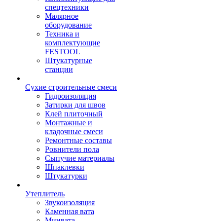
спецтехники
Малярное
оборудование
Техника и
комплектующие
FESTOOL
Штукатурные
станции
Сухие строительные смеси
Гидроизоляция
Затирки для швов
Клей плиточный
Монтажные и
кладочные смеси
Ремонтные составы
Ровнители пола
Сыпучие материалы
Шпаклевки
Штукатурки
Утеплитель
Звукоизоляция
Каменная вата
Минвата