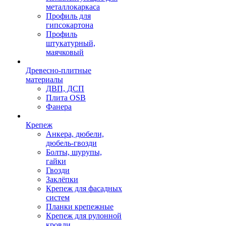
металлокаркаса
Профиль для
гипсокартона
Профиль
штукатурный,
маячковый
Древесно-плитные
материалы
ДВП, ДСП
Плита OSB
Фанера
Крепеж
Анкера, дюбели,
дюбель-гвозди
Болты, шурупы,
гайки
Гвозди
Заклёпки
Крепеж для фасадных
систем
Планки крепежные
Крепеж для рулонной
кровли