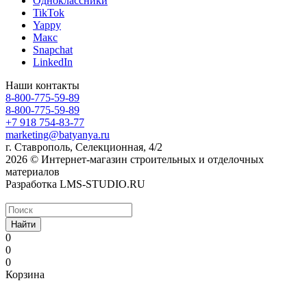
Одноклассники
TikTok
Yappy
Макс
Snapchat
LinkedIn
Наши контакты
8-800-775-59-89
8-800-775-59-89
+7 918 754-83-77
marketing@batyanya.ru
г. Ставрополь, Селекционная, 4/2
2026 © Интернет-магазин строительных и отделочных
материалов
Разработка LMS-STUDIO.RU
Найти
0
0
0
Корзина