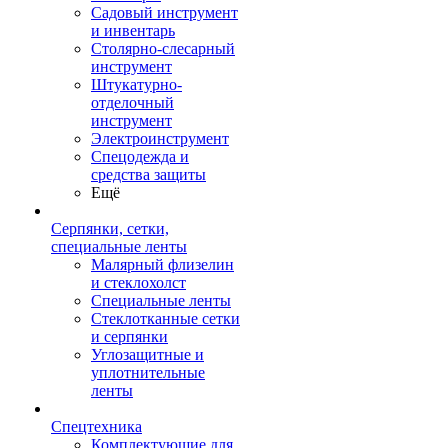
Садовый инструмент
и инвентарь
Столярно-слесарный
инструмент
Штукатурно-
отделочный
инструмент
Электроинструмент
Спецодежда и
средства защиты
Ещё
Серпянки, сетки,
специальные ленты
Малярный флизелин
и стеклохолст
Специальные ленты
Стеклотканные сетки
и серпянки
Углозащитные и
уплотнительные
ленты
Спецтехника
Комплектующие для