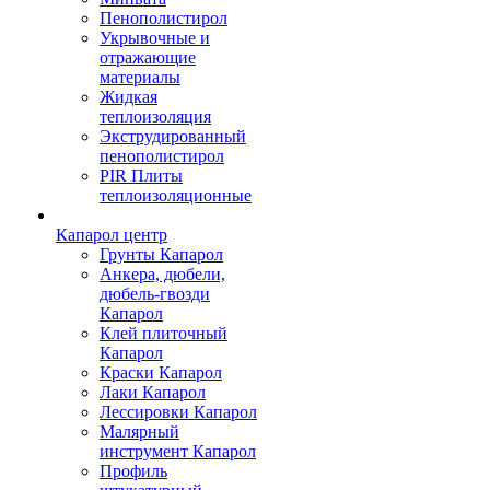
Пенополистирол
Укрывочные и
отражающие
материалы
Жидкая
теплоизоляция
Экструдированный
пенополистирол
PIR Плиты
теплоизоляционные
Капарол центр
Грунты Капарол
Анкера, дюбели,
дюбель-гвозди
Капарол
Клей плиточный
Капарол
Краски Капарол
Лаки Капарол
Лессировки Капарол
Малярный
инструмент Капарол
Профиль