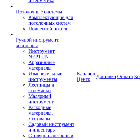
и герметика
Потолочные системы
Комплектующие для
потолочных систем
Подвесной потолок
Ручной инструмент,
хозтовары
Инструмент
NEPTUN
Абразивные
материалы
Измерительные
Капарол
Доставка
Оплата
Ко
инструменты
Центр
Лестницы и
стремянки
Малярный
инструмент
Расходные
материалы,
хозтовары
Садовый инструмент
и инвентарь
Столярно-слесарный