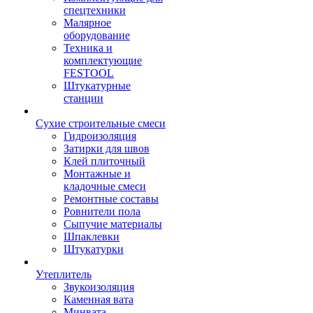
спецтехники
Малярное
оборудование
Техника и
комплектующие
FESTOOL
Штукатурные
станции
Сухие строительные смеси
Гидроизоляция
Затирки для швов
Клей плиточный
Монтажные и
кладочные смеси
Ремонтные составы
Ровнители пола
Сыпучие материалы
Шпаклевки
Штукатурки
Утеплитель
Звукоизоляция
Каменная вата
Минвата