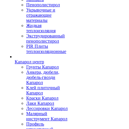
Пенополистирол
Укрывочные и
отражающие
материалы
Жидкая
теплоизоляция
Экструдированный
пенополистирол
PIR Плиты
теплоизоляционные
Капарол центр
Грунты Капарол
Анкера, дюбели,
дюбель-гвозди
Капарол
Клей плиточный
Капарол
Краски Капарол
Лаки Капарол
Лессировки Капарол
Малярный
инструмент Капарол
Профиль