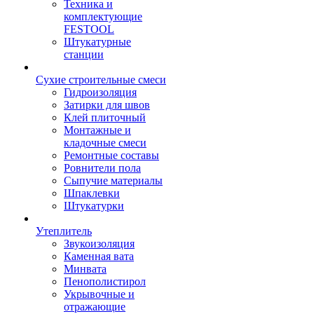
Техника и
комплектующие
FESTOOL
Штукатурные
станции
Сухие строительные смеси
Гидроизоляция
Затирки для швов
Клей плиточный
Монтажные и
кладочные смеси
Ремонтные составы
Ровнители пола
Сыпучие материалы
Шпаклевки
Штукатурки
Утеплитель
Звукоизоляция
Каменная вата
Минвата
Пенополистирол
Укрывочные и
отражающие