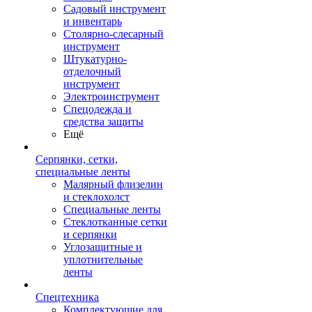
Садовый инструмент
и инвентарь
Столярно-слесарный
инструмент
Штукатурно-
отделочный
инструмент
Электроинструмент
Спецодежда и
средства защиты
Ещё
Серпянки, сетки,
специальные ленты
Малярный флизелин
и стеклохолст
Специальные ленты
Стеклотканные сетки
и серпянки
Углозащитные и
уплотнительные
ленты
Спецтехника
Комплектующие для