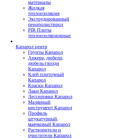
материалы
Жидкая
теплоизоляция
Экструдированный
пенополистирол
PIR Плиты
теплоизоляционные
Капарол центр
Грунты Капарол
Анкера, дюбели,
дюбель-гвозди
Капарол
Клей плиточный
Капарол
Краски Капарол
Лаки Капарол
Лессировки Капарол
Малярный
инструмент Капарол
Профиль
штукатурный,
маячковый Капарол
Растворители и
очистители Капарол