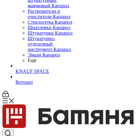
штукатурный,
маячковый Капарол
Растворители и
очистители Капарол
Cтеклосетка Капарол
Шпатлевки Капарол
Штукатурки Капарол
Штукатурно-
отделочный
инструмент Капарол
Эмали Капарол
Ещё
KNAUF SPACE
Ветонит