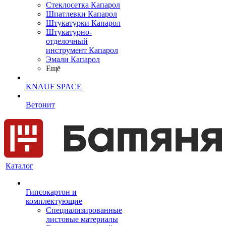
Cтеклосетка Капарол
Шпатлевки Капарол
Штукатурки Капарол
Штукатурно-
отделочный
инструмент Капарол
Эмали Капарол
Ещё
KNAUF SPACE
Ветонит
Каталог
Гипсокартон и
комплектующие
Специализированные
листовые материалы