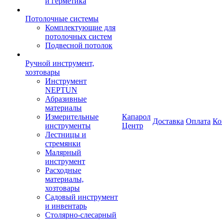
и герметика
Потолочные системы
Комплектующие для
потолочных систем
Подвесной потолок
Ручной инструмент,
хозтовары
Инструмент
NEPTUN
Абразивные
материалы
Измерительные
Капарол
Доставка
Оплата
Ко
инструменты
Центр
Лестницы и
стремянки
Малярный
инструмент
Расходные
материалы,
хозтовары
Садовый инструмент
и инвентарь
Столярно-слесарный