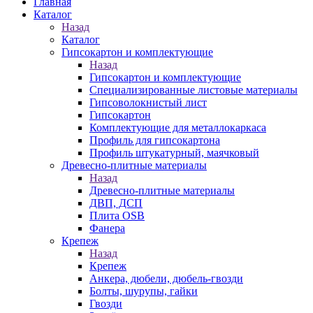
Главная
Каталог
Назад
Каталог
Гипсокартон и комплектующие
Назад
Гипсокартон и комплектующие
Специализированные листовые материалы
Гипсоволокнистый лист
Гипсокартон
Комплектующие для металлокаркаса
Профиль для гипсокартона
Профиль штукатурный, маячковый
Древесно-плитные материалы
Назад
Древесно-плитные материалы
ДВП, ДСП
Плита OSB
Фанера
Крепеж
Назад
Крепеж
Анкера, дюбели, дюбель-гвозди
Болты, шурупы, гайки
Гвозди