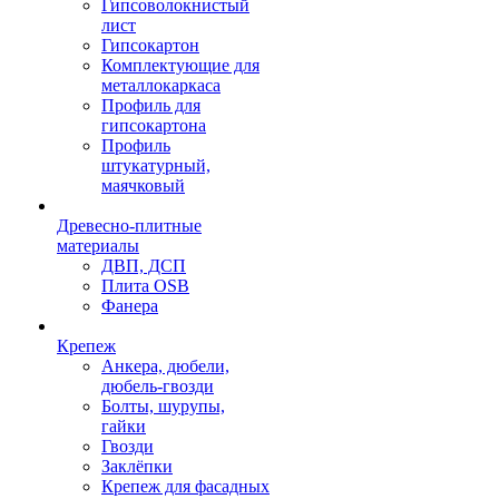
Гипсоволокнистый
лист
Гипсокартон
Комплектующие для
металлокаркаса
Профиль для
гипсокартона
Профиль
штукатурный,
маячковый
Древесно-плитные
материалы
ДВП, ДСП
Плита OSB
Фанера
Крепеж
Анкера, дюбели,
дюбель-гвозди
Болты, шурупы,
гайки
Гвозди
Заклёпки
Крепеж для фасадных