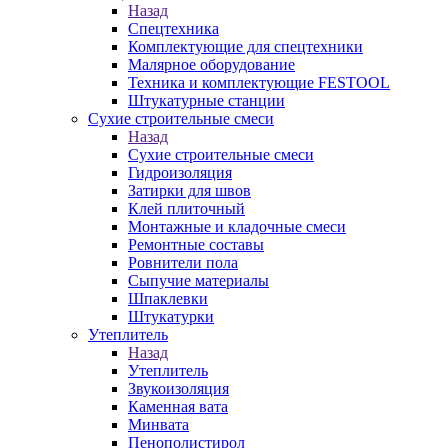
Назад
Спецтехника
Комплектующие для спецтехники
Малярное оборудование
Техника и комплектующие FESTOOL
Штукатурные станции
Сухие строительные смеси
Назад
Сухие строительные смеси
Гидроизоляция
Затирки для швов
Клей плиточный
Монтажные и кладочные смеси
Ремонтные составы
Ровнители пола
Сыпучие материалы
Шпаклевки
Штукатурки
Утеплитель
Назад
Утеплитель
Звукоизоляция
Каменная вата
Минвата
Пенополистирол