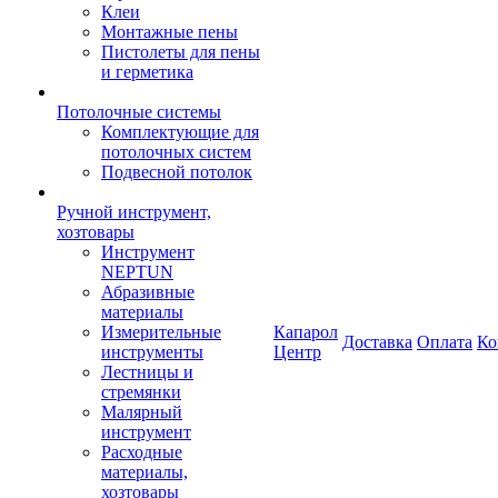
Клеи
Монтажные пены
Пистолеты для пены
и герметика
Потолочные системы
Комплектующие для
потолочных систем
Подвесной потолок
Ручной инструмент,
хозтовары
Инструмент
NEPTUN
Абразивные
материалы
Измерительные
Капарол
Доставка
Оплата
Ко
инструменты
Центр
Лестницы и
стремянки
Малярный
инструмент
Расходные
материалы,
хозтовары