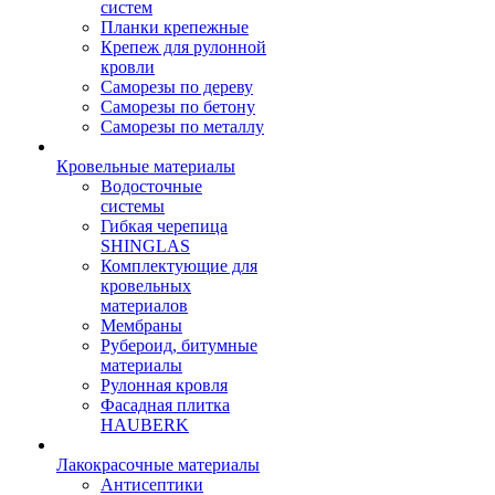
систем
Планки крепежные
Крепеж для рулонной
кровли
Саморезы по дереву
Саморезы по бетону
Саморезы по металлу
Кровельные материалы
Водосточные
системы
Гибкая черепица
SHINGLAS
Комплектующие для
кровельных
материалов
Мембраны
Рубероид, битумные
материалы
Рулонная кровля
Фасадная плитка
HAUBERK
Лакокрасочные материалы
Антисептики