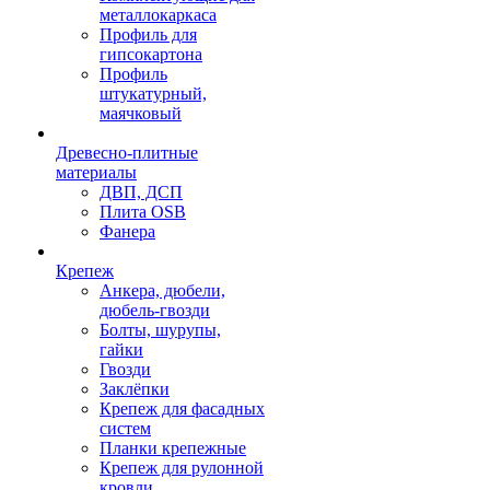
металлокаркаса
Профиль для
гипсокартона
Профиль
штукатурный,
маячковый
Древесно-плитные
материалы
ДВП, ДСП
Плита OSB
Фанера
Крепеж
Анкера, дюбели,
дюбель-гвозди
Болты, шурупы,
гайки
Гвозди
Заклёпки
Крепеж для фасадных
систем
Планки крепежные
Крепеж для рулонной
кровли