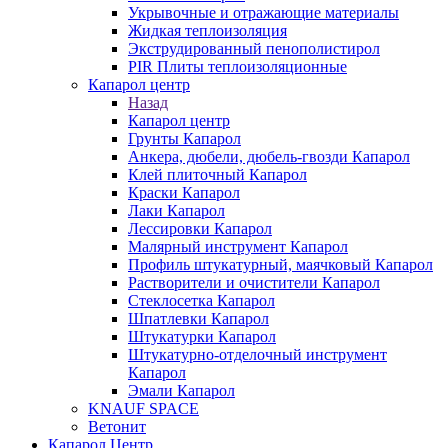
Укрывочные и отражающие материалы
Жидкая теплоизоляция
Экструдированный пенополистирол
PIR Плиты теплоизоляционные
Капарол центр
Назад
Капарол центр
Грунты Капарол
Анкера, дюбели, дюбель-гвозди Капарол
Клей плиточный Капарол
Краски Капарол
Лаки Капарол
Лессировки Капарол
Малярный инструмент Капарол
Профиль штукатурный, маячковый Капарол
Растворители и очистители Капарол
Cтеклосетка Капарол
Шпатлевки Капарол
Штукатурки Капарол
Штукатурно-отделочный инструмент
Капарол
Эмали Капарол
KNAUF SPACE
Ветонит
Капарол Центр