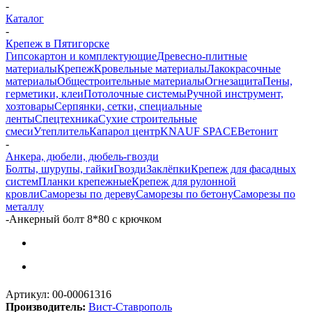
-
Каталог
-
Крепеж в Пятигорске
Гипсокартон и комплектующие
Древесно-плитные
материалы
Крепеж
Кровельные материалы
Лакокрасочные
материалы
Общестроительные материалы
Огнезащита
Пены,
герметики, клеи
Потолочные системы
Ручной инструмент,
хозтовары
Серпянки, сетки, специальные
ленты
Спецтехника
Сухие строительные
смеси
Утеплитель
Капарол центр
KNAUF SPACE
Ветонит
-
Анкера, дюбели, дюбель-гвозди
Болты, шурупы, гайки
Гвозди
Заклёпки
Крепеж для фасадных
систем
Планки крепежные
Крепеж для рулонной
кровли
Саморезы по дереву
Саморезы по бетону
Саморезы по
металлу
-
Анкерный болт 8*80 с крючком
Артикул:
00-00061316
Производитель:
Вист-Ставрополь