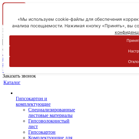
«Мы используем cookie-файлы для обеспечения коррект
анализа посещаемости. Нажимая кнопку «Принять», вы со
Ваш город
конфиденц
Пятигорск
Принят
Настр
Личный кабинет
8-800-775-59-89
Откло
8-800-775-59-89
+7 918 754-83-77
Заказать звонок
Каталог
Гипсокартон и
комплектующие
Специализированные
листовые материалы
Гипсоволокнистый
лист
Гипсокартон
Комплектующие для