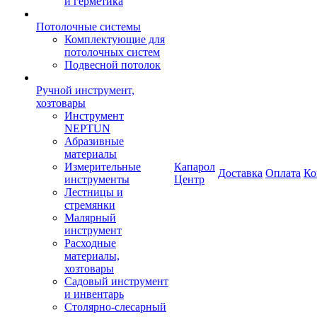
и герметика
Потолочные системы
Комплектующие для
потолочных систем
Подвесной потолок
Ручной инструмент,
хозтовары
Инструмент
NEPTUN
Абразивные
материалы
Измерительные
Капарол
Доставка
Оплата
Ко
инструменты
Центр
Лестницы и
стремянки
Малярный
инструмент
Расходные
материалы,
хозтовары
Садовый инструмент
и инвентарь
Столярно-слесарный