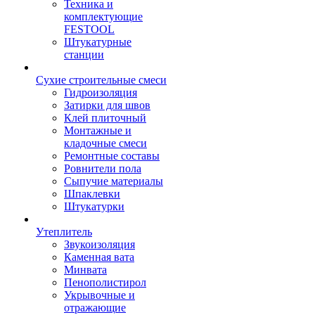
Техника и
комплектующие
FESTOOL
Штукатурные
станции
Сухие строительные смеси
Гидроизоляция
Затирки для швов
Клей плиточный
Монтажные и
кладочные смеси
Ремонтные составы
Ровнители пола
Сыпучие материалы
Шпаклевки
Штукатурки
Утеплитель
Звукоизоляция
Каменная вата
Минвата
Пенополистирол
Укрывочные и
отражающие