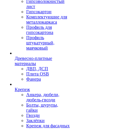
Гипсоволокнистый
лист
Гипсокартон
Комплектующие для
металлокаркаса
Профиль для
гипсокартона
Профиль
штукатурный,
маячковый
Древесно-плитные
материалы
ДВП, ДСП
Плита OSB
Фанера
Крепеж
Анкера, дюбели,
дюбель-гвозди
Болты, шурупы,
гайки
Гвозди
Заклёпки
Крепеж для фасадных