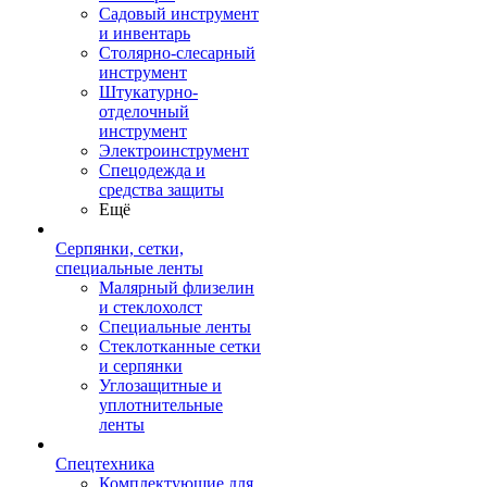
Садовый инструмент
и инвентарь
Столярно-слесарный
инструмент
Штукатурно-
отделочный
инструмент
Электроинструмент
Спецодежда и
средства защиты
Ещё
Серпянки, сетки,
специальные ленты
Малярный флизелин
и стеклохолст
Специальные ленты
Стеклотканные сетки
и серпянки
Углозащитные и
уплотнительные
ленты
Спецтехника
Комплектующие для