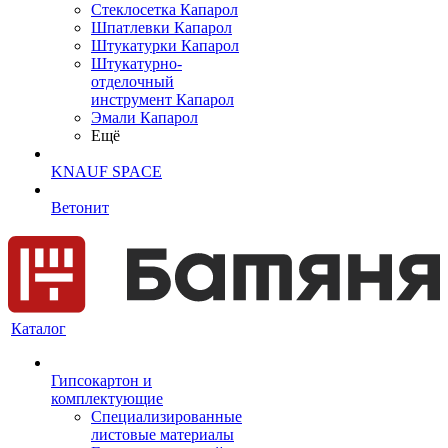
Cтеклосетка Капарол
Шпатлевки Капарол
Штукатурки Капарол
Штукатурно-
отделочный
инструмент Капарол
Эмали Капарол
Ещё
KNAUF SPACE
Ветонит
Каталог
Гипсокартон и
комплектующие
Специализированные
листовые материалы