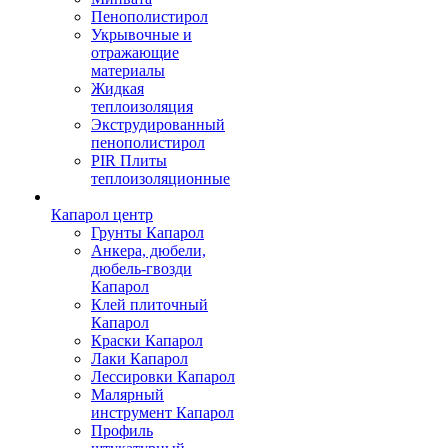
Пенополистирол
Укрывочные и
отражающие
материалы
Жидкая
теплоизоляция
Экструдированный
пенополистирол
PIR Плиты
теплоизоляционные
Капарол центр
Грунты Капарол
Анкера, дюбели,
дюбель-гвозди
Капарол
Клей плиточный
Капарол
Краски Капарол
Лаки Капарол
Лессировки Капарол
Малярный
инструмент Капарол
Профиль