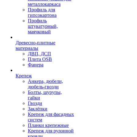
металлокаркаса
Профиль для
гипсокартона
Профиль
штукатурный,
маячковый
Древесно-плитные
материалы
ДВП, ДСП
Плита OSB
Фанера
Крепеж
Анкера, дюбели,
дюбель-гвозди
Болты, шурупы,
гайки
Гвозди
Заклёпки
Крепеж для фасадных
систем
Планки крепежные
Крепеж для рулонной
кровли