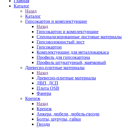
Главная
Каталог
Назад
Каталог
Гипсокартон и комплектующие
Назад
Гипсокартон и комплектующие
Специализированные листовые материалы
Гипсоволокнистый лист
Гипсокартон
Комплектующие для металлокаркаса
Профиль для гипсокартона
Профиль штукатурный, маячковый
Древесно-плитные материалы
Назад
Древесно-плитные материалы
ДВП, ДСП
Плита OSB
Фанера
Крепеж
Назад
Крепеж
Анкера, дюбели, дюбель-гвозди
Болты, шурупы, гайки
Гвозди