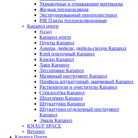
Укрывочные и отражающие материалы
Жидкая теплоизоляция
Экструдированный пенополистирол
PIR Плиты теплоизоляционные
Капарол центр
Назад
Капарол центр
Грунты Капарол
Анкера, дюбели, дюбель-гвозди Капарол
Клей плиточный Капарол
Краски Капарол
Лаки Капарол
Лессировки Капарол
Малярный инструмент Капарол
Профиль штукатурный, маячковый Капарол
Растворители и очистители Капарол
Cтеклосетка Капарол
Шпатлевки Капарол
Штукатурки Капарол
Штукатурно-отделочный инструмент
Капарол
Эмали Капарол
KNAUF SPACE
Ветонит
Капарол Центр