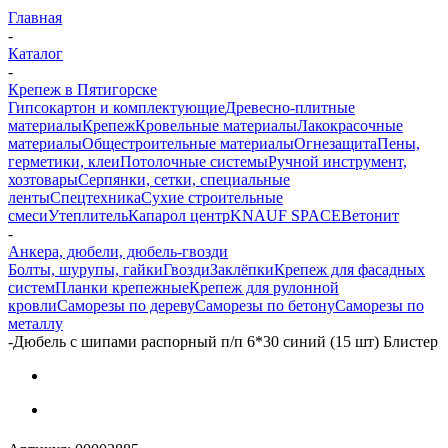
Главная
-
Каталог
-
Крепеж в Пятигорске
Гипсокартон и комплектующие
Древесно-плитные
материалы
Крепеж
Кровельные материалы
Лакокрасочные
материалы
Общестроительные материалы
Огнезащита
Пены,
герметики, клеи
Потолочные системы
Ручной инструмент,
хозтовары
Серпянки, сетки, специальные
ленты
Спецтехника
Сухие строительные
смеси
Утеплитель
Капарол центр
KNAUF SPACE
Ветонит
-
Анкера, дюбели, дюбель-гвозди
Болты, шурупы, гайки
Гвозди
Заклёпки
Крепеж для фасадных
систем
Планки крепежные
Крепеж для рулонной
кровли
Саморезы по дереву
Саморезы по бетону
Саморезы по
металлу
-
Дюбель с шипами распорный п/п 6*30 синий (15 шт) Блистер