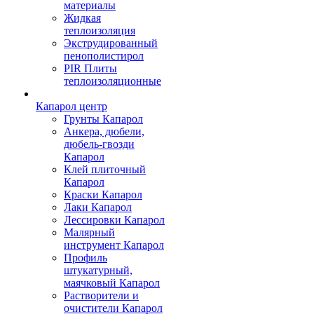
материалы
Жидкая
теплоизоляция
Экструдированный
пенополистирол
PIR Плиты
теплоизоляционные
Капарол центр
Грунты Капарол
Анкера, дюбели,
дюбель-гвозди
Капарол
Клей плиточный
Капарол
Краски Капарол
Лаки Капарол
Лессировки Капарол
Малярный
инструмент Капарол
Профиль
штукатурный,
маячковый Капарол
Растворители и
очистители Капарол