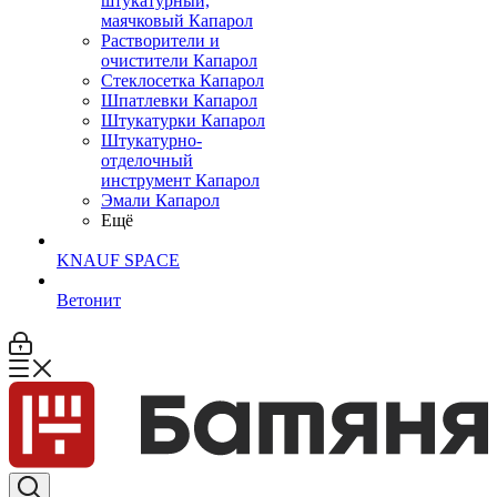
штукатурный,
маячковый Капарол
Растворители и
очистители Капарол
Cтеклосетка Капарол
Шпатлевки Капарол
Штукатурки Капарол
Штукатурно-
отделочный
инструмент Капарол
Эмали Капарол
Ещё
KNAUF SPACE
Ветонит