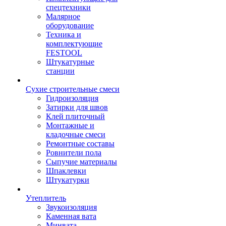
спецтехники
Малярное
оборудование
Техника и
комплектующие
FESTOOL
Штукатурные
станции
Сухие строительные смеси
Гидроизоляция
Затирки для швов
Клей плиточный
Монтажные и
кладочные смеси
Ремонтные составы
Ровнители пола
Сыпучие материалы
Шпаклевки
Штукатурки
Утеплитель
Звукоизоляция
Каменная вата
Минвата