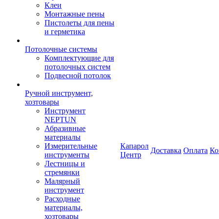
Клеи
Монтажные пены
Пистолеты для пены
и герметика
Потолочные системы
Комплектующие для
потолочных систем
Подвесной потолок
Ручной инструмент,
хозтовары
Инструмент
NEPTUN
Абразивные
материалы
Измерительные
Капарол
Доставка
Оплата
Ко
инструменты
Центр
Лестницы и
стремянки
Малярный
инструмент
Расходные
материалы,
хозтовары