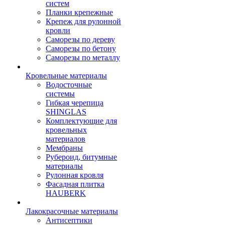
систем
Планки крепежные
Крепеж для рулонной
кровли
Саморезы по дереву
Саморезы по бетону
Саморезы по металлу
Кровельные материалы
Водосточные
системы
Гибкая черепица
SHINGLAS
Комплектующие для
кровельных
материалов
Мембраны
Рубероид, битумные
материалы
Рулонная кровля
Фасадная плитка
HAUBERK
Лакокрасочные материалы
Антисептики