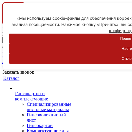
«Мы используем cookie-файлы для обеспечения коррект
анализа посещаемости. Нажимая кнопку «Принять», вы со
Ваш город
конфиденц
Пятигорск
Принят
Настр
Личный кабинет
8-800-775-59-89
Откло
8-800-775-59-89
+7 918 754-83-77
Заказать звонок
Каталог
Гипсокартон и
комплектующие
Специализированные
листовые материалы
Гипсоволокнистый
лист
Гипсокартон
Комплектующие для