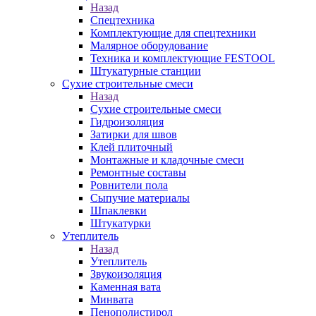
Назад
Спецтехника
Комплектующие для спецтехники
Малярное оборудование
Техника и комплектующие FESTOOL
Штукатурные станции
Сухие строительные смеси
Назад
Сухие строительные смеси
Гидроизоляция
Затирки для швов
Клей плиточный
Монтажные и кладочные смеси
Ремонтные составы
Ровнители пола
Сыпучие материалы
Шпаклевки
Штукатурки
Утеплитель
Назад
Утеплитель
Звукоизоляция
Каменная вата
Минвата
Пенополистирол