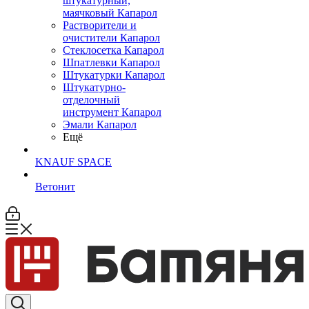
штукатурный,
маячковый Капарол
Растворители и
очистители Капарол
Cтеклосетка Капарол
Шпатлевки Капарол
Штукатурки Капарол
Штукатурно-
отделочный
инструмент Капарол
Эмали Капарол
Ещё
KNAUF SPACE
Ветонит