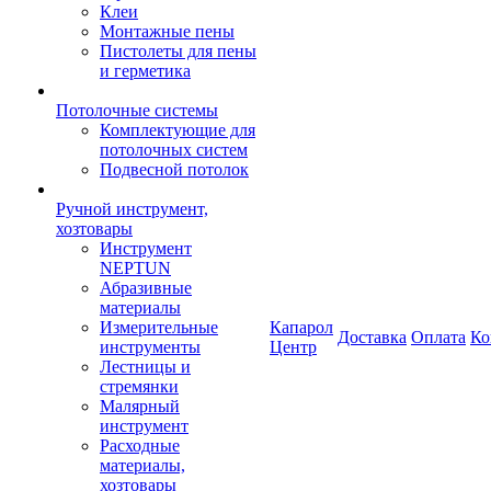
Клеи
Монтажные пены
Пистолеты для пены
и герметика
Потолочные системы
Комплектующие для
потолочных систем
Подвесной потолок
Ручной инструмент,
хозтовары
Инструмент
NEPTUN
Абразивные
материалы
Измерительные
Капарол
Доставка
Оплата
Ко
инструменты
Центр
Лестницы и
стремянки
Малярный
инструмент
Расходные
материалы,
хозтовары