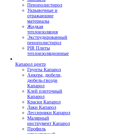
Пенополистирол
Укрывочные и
отражающие
материалы
Жидкая
теплоизоляция
Экструдированный
пенополистирол
PIR Плиты
теплоизоляционные
Капарол центр
Грунты Капарол
Анкера, дюбели,
дюбель-гвозди
Капарол
Клей плиточный
Капарол
Краски Капарол
Лаки Капарол
Лессировки Капарол
Малярный
инструмент Капарол
Профиль