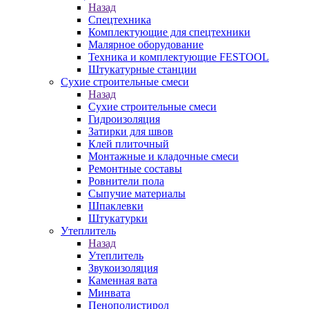
Назад
Спецтехника
Комплектующие для спецтехники
Малярное оборудование
Техника и комплектующие FESTOOL
Штукатурные станции
Сухие строительные смеси
Назад
Сухие строительные смеси
Гидроизоляция
Затирки для швов
Клей плиточный
Монтажные и кладочные смеси
Ремонтные составы
Ровнители пола
Сыпучие материалы
Шпаклевки
Штукатурки
Утеплитель
Назад
Утеплитель
Звукоизоляция
Каменная вата
Минвата
Пенополистирол