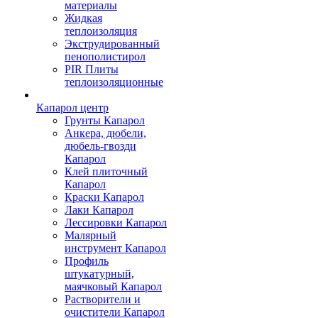
материалы
Жидкая
теплоизоляция
Экструдированный
пенополистирол
PIR Плиты
теплоизоляционные
Капарол центр
Грунты Капарол
Анкера, дюбели,
дюбель-гвозди
Капарол
Клей плиточный
Капарол
Краски Капарол
Лаки Капарол
Лессировки Капарол
Малярный
инструмент Капарол
Профиль
штукатурный,
маячковый Капарол
Растворители и
очистители Капарол