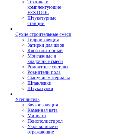
Техника и
комплектующие
FESTOOL
Штукатурные
станции
Сухие строительные смеси
Гидроизоляция
Затирки для швов
Клей плиточный
Монтажные и
кладочные смеси
Ремонтные составы
Ровнители пола
Сыпучие материалы
Шпаклевки
Штукатурки
Утеплитель
Звукоизоляция
Каменная вата
Минвата
Пенополистирол
Укрывочные и
отражающие