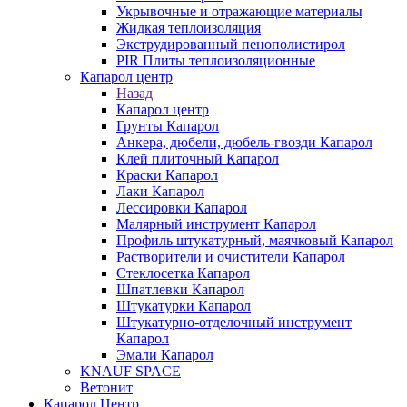
Укрывочные и отражающие материалы
Жидкая теплоизоляция
Экструдированный пенополистирол
PIR Плиты теплоизоляционные
Капарол центр
Назад
Капарол центр
Грунты Капарол
Анкера, дюбели, дюбель-гвозди Капарол
Клей плиточный Капарол
Краски Капарол
Лаки Капарол
Лессировки Капарол
Малярный инструмент Капарол
Профиль штукатурный, маячковый Капарол
Растворители и очистители Капарол
Cтеклосетка Капарол
Шпатлевки Капарол
Штукатурки Капарол
Штукатурно-отделочный инструмент
Капарол
Эмали Капарол
KNAUF SPACE
Ветонит
Капарол Центр