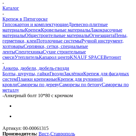
-
Каталог
-
Крепеж в Пятигорске
Гипсокартон и комплектующие
Древесно-плитные
материалы
Крепеж
Кровельные материалы
Лакокрасочные
материалы
Общестроительные материалы
Огнезащита
Пены,
герметики, клеи
Потолочные системы
Ручной инструмент,
хозтовары
Серпянки, сетки, специальные
ленты
Спецтехника
Сухие строительные
смеси
Утеплитель
Капарол центр
KNAUF SPACE
Ветонит
-
Анкера, дюбели, дюбель-гвозди
Болты, шурупы, гайки
Гвозди
Заклёпки
Крепеж для фасадных
систем
Планки крепежные
Крепеж для рулонной
кровли
Саморезы по дереву
Саморезы по бетону
Саморезы по
металлу
-
Анкерный болт 10*80 с крючком
Артикул:
00-00061315
Производитель:
Вист-Ставрополь