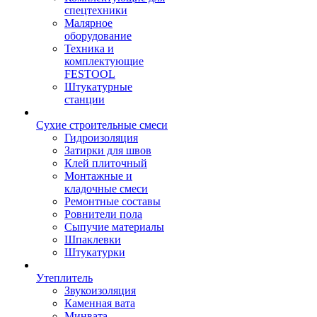
спецтехники
Малярное
оборудование
Техника и
комплектующие
FESTOOL
Штукатурные
станции
Сухие строительные смеси
Гидроизоляция
Затирки для швов
Клей плиточный
Монтажные и
кладочные смеси
Ремонтные составы
Ровнители пола
Сыпучие материалы
Шпаклевки
Штукатурки
Утеплитель
Звукоизоляция
Каменная вата
Минвата