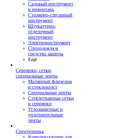
Садовый инструмент
и инвентарь
Столярно-слесарный
инструмент
Штукатурно-
отделочный
инструмент
Электроинструмент
Спецодежда и
средства защиты
Ещё
Серпянки, сетки,
специальные ленты
Малярный флизелин
и стеклохолст
Специальные ленты
Стеклотканные сетки
и серпянки
Углозащитные и
уплотнительные
ленты
Спецтехника
Комплектующие для