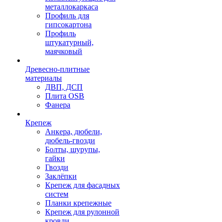
металлокаркаса
Профиль для
гипсокартона
Профиль
штукатурный,
маячковый
Древесно-плитные
материалы
ДВП, ДСП
Плита OSB
Фанера
Крепеж
Анкера, дюбели,
дюбель-гвозди
Болты, шурупы,
гайки
Гвозди
Заклёпки
Крепеж для фасадных
систем
Планки крепежные
Крепеж для рулонной
кровли