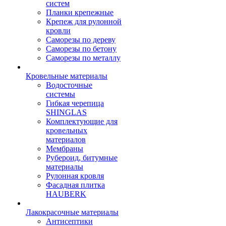
систем
Планки крепежные
Крепеж для рулонной
кровли
Саморезы по дереву
Саморезы по бетону
Саморезы по металлу
Кровельные материалы
Водосточные
системы
Гибкая черепица
SHINGLAS
Комплектующие для
кровельных
материалов
Мембраны
Рубероид, битумные
материалы
Рулонная кровля
Фасадная плитка
HAUBERK
Лакокрасочные материалы
Антисептики