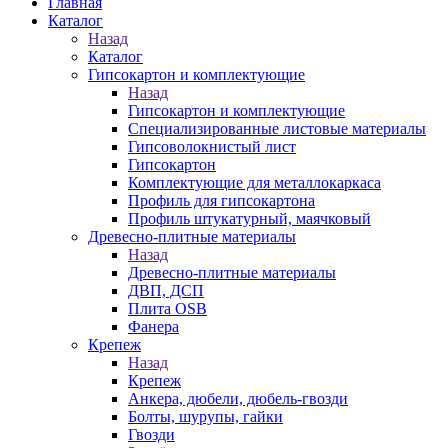
Главная
Каталог
Назад
Каталог
Гипсокартон и комплектующие
Назад
Гипсокартон и комплектующие
Специализированные листовые материалы
Гипсоволокнистый лист
Гипсокартон
Комплектующие для металлокаркаса
Профиль для гипсокартона
Профиль штукатурный, маячковый
Древесно-плитные материалы
Назад
Древесно-плитные материалы
ДВП, ДСП
Плита OSB
Фанера
Крепеж
Назад
Крепеж
Анкера, дюбели, дюбель-гвозди
Болты, шурупы, гайки
Гвозди