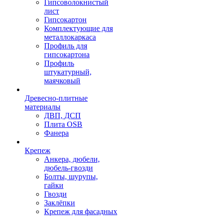
Гипсоволокнистый
лист
Гипсокартон
Комплектующие для
металлокаркаса
Профиль для
гипсокартона
Профиль
штукатурный,
маячковый
Древесно-плитные
материалы
ДВП, ДСП
Плита OSB
Фанера
Крепеж
Анкера, дюбели,
дюбель-гвозди
Болты, шурупы,
гайки
Гвозди
Заклёпки
Крепеж для фасадных