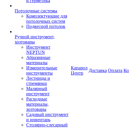
и герметика
Потолочные системы
Комплектующие для
потолочных систем
Подвесной потолок
Ручной инструмент,
хозтовары
Инструмент
NEPTUN
Абразивные
материалы
Измерительные
Капарол
Доставка
Оплата
Ко
инструменты
Центр
Лестницы и
стремянки
Малярный
инструмент
Расходные
материалы,
хозтовары
Садовый инструмент
и инвентарь
Столярно-слесарный