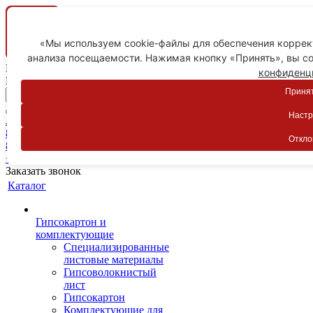
«Мы используем cookie-файлы для обеспечения коррект
анализа посещаемости. Нажимая кнопку «Принять», вы со
Ваш город
конфиденц
Пятигорск
Принят
Настр
Личный кабинет
8-800-775-59-89
Откло
8-800-775-59-89
+7 918 754-83-77
Заказать звонок
Каталог
Гипсокартон и
комплектующие
Специализированные
листовые материалы
Гипсоволокнистый
лист
Гипсокартон
Комплектующие для