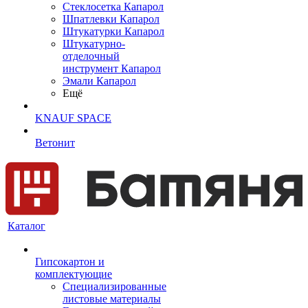
Cтеклосетка Капарол
Шпатлевки Капарол
Штукатурки Капарол
Штукатурно-
отделочный
инструмент Капарол
Эмали Капарол
Ещё
KNAUF SPACE
Ветонит
Каталог
Гипсокартон и
комплектующие
Специализированные
листовые материалы