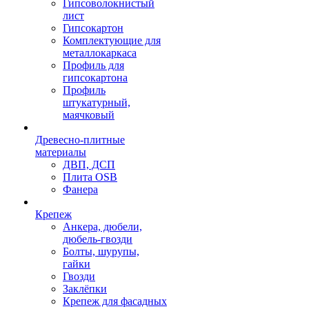
Гипсоволокнистый
лист
Гипсокартон
Комплектующие для
металлокаркаса
Профиль для
гипсокартона
Профиль
штукатурный,
маячковый
Древесно-плитные
материалы
ДВП, ДСП
Плита OSB
Фанера
Крепеж
Анкера, дюбели,
дюбель-гвозди
Болты, шурупы,
гайки
Гвозди
Заклёпки
Крепеж для фасадных