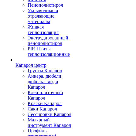
Пенополистирол
Укрывочные и
отражающие
материалы
Жидкая
теплоизоляция
Экструдированный
пенополистирол
PIR Плиты
теплоизоляционные
Капарол центр
Грунты Капарол
Анкера, дюбели,
дюбель-гвозди
Капарол
Клей плиточный
Капарол
Краски Капарол
Лаки Капарол
Лессировки Капарол
Малярный
инструмент Капарол
Профиль