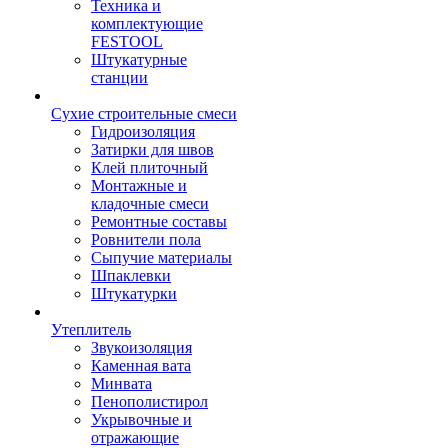
Техника и
комплектующие
FESTOOL
Штукатурные
станции
Сухие строительные смеси
Гидроизоляция
Затирки для швов
Клей плиточный
Монтажные и
кладочные смеси
Ремонтные составы
Ровнители пола
Сыпучие материалы
Шпаклевки
Штукатурки
Утеплитель
Звукоизоляция
Каменная вата
Минвата
Пенополистирол
Укрывочные и
отражающие