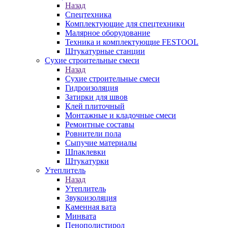
Назад
Спецтехника
Комплектующие для спецтехники
Малярное оборудование
Техника и комплектующие FESTOOL
Штукатурные станции
Сухие строительные смеси
Назад
Сухие строительные смеси
Гидроизоляция
Затирки для швов
Клей плиточный
Монтажные и кладочные смеси
Ремонтные составы
Ровнители пола
Сыпучие материалы
Шпаклевки
Штукатурки
Утеплитель
Назад
Утеплитель
Звукоизоляция
Каменная вата
Минвата
Пенополистирол