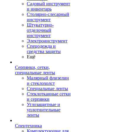
Садовый инструмент
и инвентарь
Столярно-слесарный
инструмент
Штукатурно-
отделочный
инструмент
Электроинструмент
Спецодежда и
средства защиты
Ещё
Серпянки, сетки,
специальные ленты
Малярный флизелин
и стеклохолст
Специальные ленты
Стеклотканные сетки
и серпянки
Углозащитные и
уплотнительные
ленты
Спецтехника
Комплектующие для