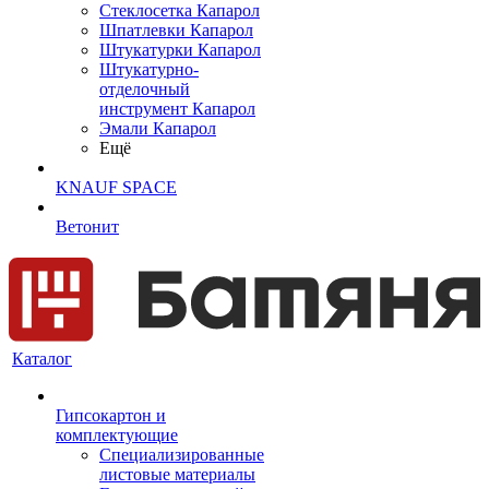
Cтеклосетка Капарол
Шпатлевки Капарол
Штукатурки Капарол
Штукатурно-
отделочный
инструмент Капарол
Эмали Капарол
Ещё
KNAUF SPACE
Ветонит
Каталог
Гипсокартон и
комплектующие
Специализированные
листовые материалы