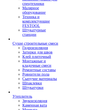
спецтехники
Малярное
оборудование
Техника и
комплектующие
FESTOOL
Штукатурные
станции
Сухие строительные смеси
Гидроизоляция
Затирки для швов
Клей плиточный
Монтажные и
кладочные смеси
Ремонтные составы
Ровнители пола
Сыпучие материалы
Шпаклевки
Штукатурки
Утеплитель
Звукоизоляция
Каменная вата
Минвата