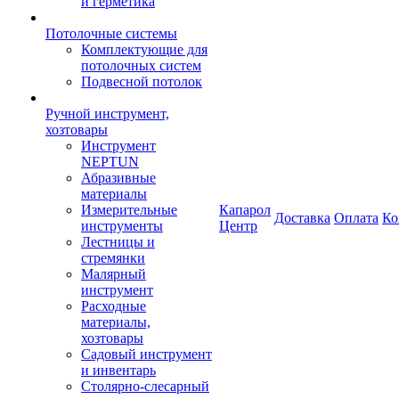
и герметика
Потолочные системы
Комплектующие для
потолочных систем
Подвесной потолок
Ручной инструмент,
хозтовары
Инструмент
NEPTUN
Абразивные
материалы
Измерительные
Капарол
Доставка
Оплата
Ко
инструменты
Центр
Лестницы и
стремянки
Малярный
инструмент
Расходные
материалы,
хозтовары
Садовый инструмент
и инвентарь
Столярно-слесарный