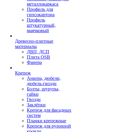
металлокаркаса
Профиль для
гипсокартона
Профиль
штукатурный,
маячковый
Древесно-плитные
материалы
ДВП, ДСП
Плита OSB
Фанера
Крепеж
Анкера, дюбели,
дюбель-гвозди
Болты, шурупы,
гайки
Гвозди
Заклёпки
Крепеж для фасадных
систем
Планки крепежные
Крепеж для рулонной
кровли