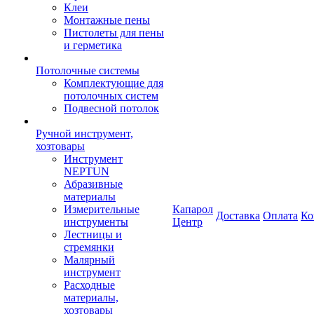
Клеи
Монтажные пены
Пистолеты для пены
и герметика
Потолочные системы
Комплектующие для
потолочных систем
Подвесной потолок
Ручной инструмент,
хозтовары
Инструмент
NEPTUN
Абразивные
материалы
Измерительные
Капарол
Доставка
Оплата
Ко
инструменты
Центр
Лестницы и
стремянки
Малярный
инструмент
Расходные
материалы,
хозтовары