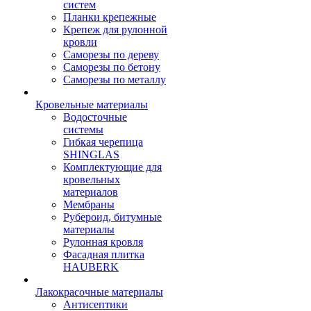
систем
Планки крепежные
Крепеж для рулонной
кровли
Саморезы по дереву
Саморезы по бетону
Саморезы по металлу
Кровельные материалы
Водосточные
системы
Гибкая черепица
SHINGLAS
Комплектующие для
кровельных
материалов
Мембраны
Рубероид, битумные
материалы
Рулонная кровля
Фасадная плитка
HAUBERK
Лакокрасочные материалы
Антисептики