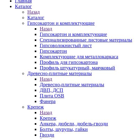
Главная
Каталог
Назад
Каталог
Гипсокартон и комплектующие
Назад
Гипсокартон и комплектующие
Специализированные листовые материалы
Гипсоволокнистый лист
Гипсокартон
Комплектующие для металлокаркаса
Профиль для гипсокартона
Профиль штукатурный, маячковый
Древесно-плитные материалы
Назад
Древесно-плитные материалы
ДВП, ДСП
Плита OSB
Фанера
Крепеж
Назад
Крепеж
Анкера, дюбели, дюбель-гвозди
Болты, шурупы, гайки
Гвозди