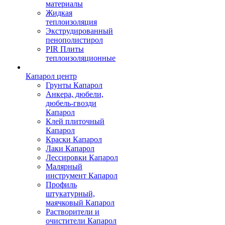
материалы
Жидкая
теплоизоляция
Экструдированный
пенополистирол
PIR Плиты
теплоизоляционные
Капарол центр
Грунты Капарол
Анкера, дюбели,
дюбель-гвозди
Капарол
Клей плиточный
Капарол
Краски Капарол
Лаки Капарол
Лессировки Капарол
Малярный
инструмент Капарол
Профиль
штукатурный,
маячковый Капарол
Растворители и
очистители Капарол