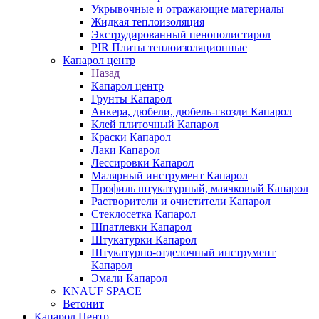
Укрывочные и отражающие материалы
Жидкая теплоизоляция
Экструдированный пенополистирол
PIR Плиты теплоизоляционные
Капарол центр
Назад
Капарол центр
Грунты Капарол
Анкера, дюбели, дюбель-гвозди Капарол
Клей плиточный Капарол
Краски Капарол
Лаки Капарол
Лессировки Капарол
Малярный инструмент Капарол
Профиль штукатурный, маячковый Капарол
Растворители и очистители Капарол
Cтеклосетка Капарол
Шпатлевки Капарол
Штукатурки Капарол
Штукатурно-отделочный инструмент
Капарол
Эмали Капарол
KNAUF SPACE
Ветонит
Капарол Центр