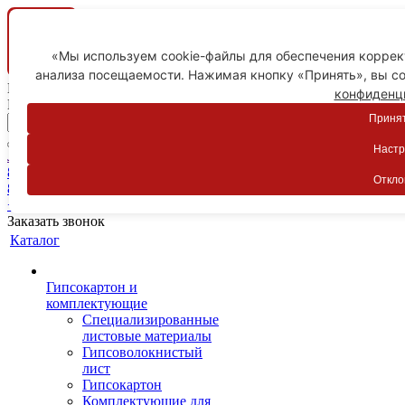
«Мы используем cookie-файлы для обеспечения коррект
анализа посещаемости. Нажимая кнопку «Принять», вы со
Ваш город
конфиденц
Пятигорск
Принят
Настр
Личный кабинет
8-800-775-59-89
Откло
8-800-775-59-89
+7 918 754-83-77
Заказать звонок
Каталог
Гипсокартон и
комплектующие
Специализированные
листовые материалы
Гипсоволокнистый
лист
Гипсокартон
Комплектующие для