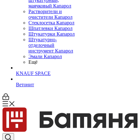
штукатурный,
маячковый Капарол
Растворители и
очистители Капарол
Cтеклосетка Капарол
Шпатлевки Капарол
Штукатурки Капарол
Штукатурно-
отделочный
инструмент Капарол
Эмали Капарол
Ещё
KNAUF SPACE
Ветонит