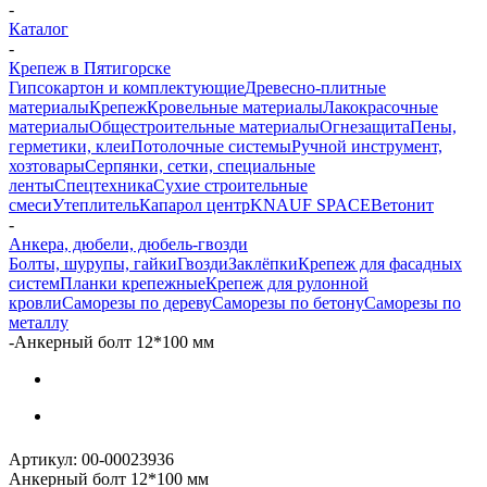
-
Каталог
-
Крепеж в Пятигорске
Гипсокартон и комплектующие
Древесно-плитные
материалы
Крепеж
Кровельные материалы
Лакокрасочные
материалы
Общестроительные материалы
Огнезащита
Пены,
герметики, клеи
Потолочные системы
Ручной инструмент,
хозтовары
Серпянки, сетки, специальные
ленты
Спецтехника
Сухие строительные
смеси
Утеплитель
Капарол центр
KNAUF SPACE
Ветонит
-
Анкера, дюбели, дюбель-гвозди
Болты, шурупы, гайки
Гвозди
Заклёпки
Крепеж для фасадных
систем
Планки крепежные
Крепеж для рулонной
кровли
Саморезы по дереву
Саморезы по бетону
Саморезы по
металлу
-
Анкерный болт 12*100 мм
Артикул:
00-00023936
Анкерный болт 12*100 мм