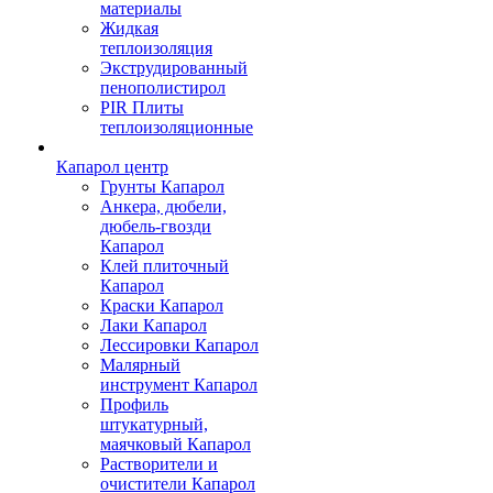
материалы
Жидкая
теплоизоляция
Экструдированный
пенополистирол
PIR Плиты
теплоизоляционные
Капарол центр
Грунты Капарол
Анкера, дюбели,
дюбель-гвозди
Капарол
Клей плиточный
Капарол
Краски Капарол
Лаки Капарол
Лессировки Капарол
Малярный
инструмент Капарол
Профиль
штукатурный,
маячковый Капарол
Растворители и
очистители Капарол