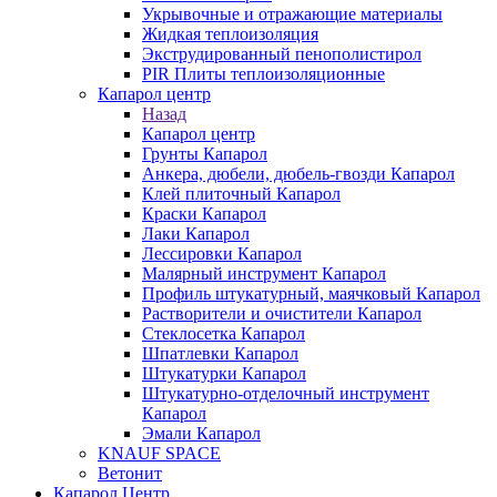
Укрывочные и отражающие материалы
Жидкая теплоизоляция
Экструдированный пенополистирол
PIR Плиты теплоизоляционные
Капарол центр
Назад
Капарол центр
Грунты Капарол
Анкера, дюбели, дюбель-гвозди Капарол
Клей плиточный Капарол
Краски Капарол
Лаки Капарол
Лессировки Капарол
Малярный инструмент Капарол
Профиль штукатурный, маячковый Капарол
Растворители и очистители Капарол
Cтеклосетка Капарол
Шпатлевки Капарол
Штукатурки Капарол
Штукатурно-отделочный инструмент
Капарол
Эмали Капарол
KNAUF SPACE
Ветонит
Капарол Центр