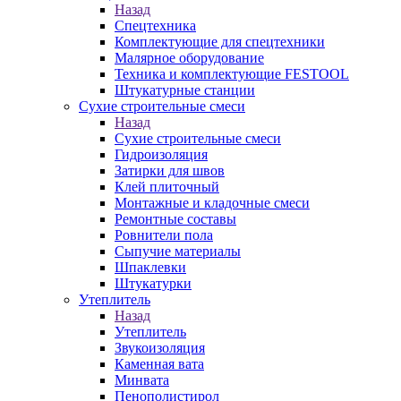
Назад
Спецтехника
Комплектующие для спецтехники
Малярное оборудование
Техника и комплектующие FESTOOL
Штукатурные станции
Сухие строительные смеси
Назад
Сухие строительные смеси
Гидроизоляция
Затирки для швов
Клей плиточный
Монтажные и кладочные смеси
Ремонтные составы
Ровнители пола
Сыпучие материалы
Шпаклевки
Штукатурки
Утеплитель
Назад
Утеплитель
Звукоизоляция
Каменная вата
Минвата
Пенополистирол