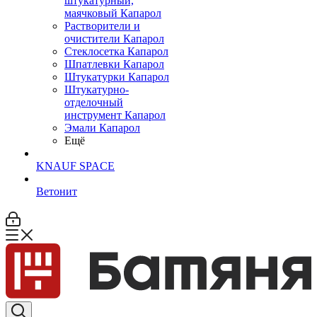
штукатурный,
маячковый Капарол
Растворители и
очистители Капарол
Cтеклосетка Капарол
Шпатлевки Капарол
Штукатурки Капарол
Штукатурно-
отделочный
инструмент Капарол
Эмали Капарол
Ещё
KNAUF SPACE
Ветонит