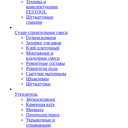
Техника и
комплектующие
FESTOOL
Штукатурные
станции
Сухие строительные смеси
Гидроизоляция
Затирки для швов
Клей плиточный
Монтажные и
кладочные смеси
Ремонтные составы
Ровнители пола
Сыпучие материалы
Шпаклевки
Штукатурки
Утеплитель
Звукоизоляция
Каменная вата
Минвата
Пенополистирол
Укрывочные и
отражающие