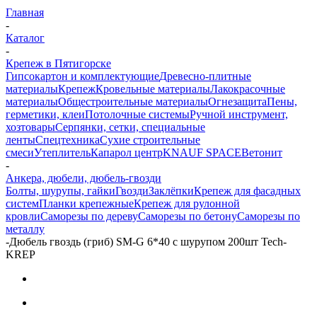
Главная
-
Каталог
-
Крепеж в Пятигорске
Гипсокартон и комплектующие
Древесно-плитные
материалы
Крепеж
Кровельные материалы
Лакокрасочные
материалы
Общестроительные материалы
Огнезащита
Пены,
герметики, клеи
Потолочные системы
Ручной инструмент,
хозтовары
Серпянки, сетки, специальные
ленты
Спецтехника
Сухие строительные
смеси
Утеплитель
Капарол центр
KNAUF SPACE
Ветонит
-
Анкера, дюбели, дюбель-гвозди
Болты, шурупы, гайки
Гвозди
Заклёпки
Крепеж для фасадных
систем
Планки крепежные
Крепеж для рулонной
кровли
Саморезы по дереву
Саморезы по бетону
Саморезы по
металлу
-
Дюбель гвоздь (гриб) SM-G 6*40 с шурупом 200шт Tech-
KREP