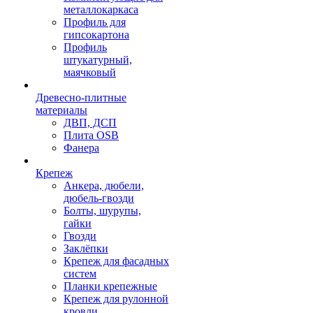
металлокаркаса
Профиль для
гипсокартона
Профиль
штукатурный,
маячковый
Древесно-плитные
материалы
ДВП, ДСП
Плита OSB
Фанера
Крепеж
Анкера, дюбели,
дюбель-гвозди
Болты, шурупы,
гайки
Гвозди
Заклёпки
Крепеж для фасадных
систем
Планки крепежные
Крепеж для рулонной
кровли