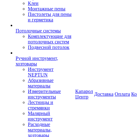
Клеи
Монтажные пены
Пистолеты для пены
и герметика
Потолочные системы
Комплектующие для
потолочных систем
Подвесной потолок
Ручной инструмент,
хозтовары
Инструмент
NEPTUN
Абразивные
материалы
Измерительные
Капарол
Доставка
Оплата
Ко
инструменты
Центр
Лестницы и
стремянки
Малярный
инструмент
Расходные
материалы,
хозтовары