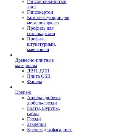
Гипсоволокнистый
лист
Гипсокартон
Комплектующие для
металлокаркаса
Профиль для
гипсокартона
Профиль
штукатурный,
маячковый
Древесно-плитные
материалы
ДВП, ДСП
Плита OSB
Фанера
Крепеж
Анкера, дюбели,
дюбель-гвозди
Болты, шурупы,
гайки
Гвозди
Заклёпки
Крепеж для фасадных