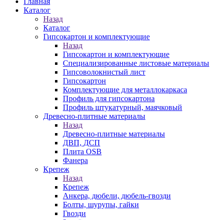
Главная
Каталог
Назад
Каталог
Гипсокартон и комплектующие
Назад
Гипсокартон и комплектующие
Специализированные листовые материалы
Гипсоволокнистый лист
Гипсокартон
Комплектующие для металлокаркаса
Профиль для гипсокартона
Профиль штукатурный, маячковый
Древесно-плитные материалы
Назад
Древесно-плитные материалы
ДВП, ДСП
Плита OSB
Фанера
Крепеж
Назад
Крепеж
Анкера, дюбели, дюбель-гвозди
Болты, шурупы, гайки
Гвозди