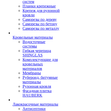
систем
Планки крепежные
Крепеж для рулонной
кровли
Саморезы по дереву
Саморезы по бетону
Саморезы по металлу
Кровельные материалы
Водосточные
системы
Гибкая черепица
SHINGLAS
Комплектующие для
кровельных
материалов
Мембраны
Рубероид, битумные
материалы
Рулонная кровля
Фасадная плитка
HAUBERK
Лакокрасочные материалы
Антисептики