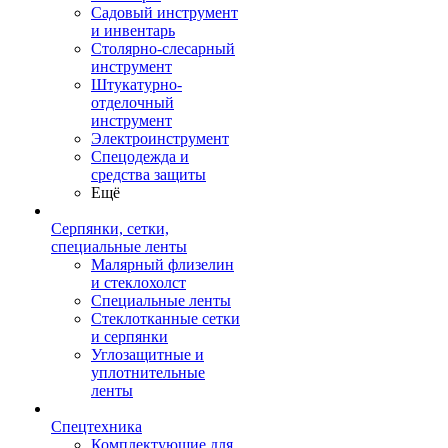
Садовый инструмент
и инвентарь
Столярно-слесарный
инструмент
Штукатурно-
отделочный
инструмент
Электроинструмент
Спецодежда и
средства защиты
Ещё
Серпянки, сетки,
специальные ленты
Малярный флизелин
и стеклохолст
Специальные ленты
Стеклотканные сетки
и серпянки
Углозащитные и
уплотнительные
ленты
Спецтехника
Комплектующие для