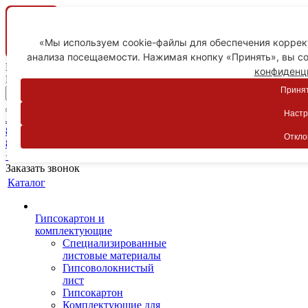
«Мы используем cookie-файлы для обеспечения коррект
анализа посещаемости. Нажимая кнопку «Принять», вы со
Ваш город
конфиденц
Пятигорск
Принят
Настр
Личный кабинет
8-800-775-59-89
Откло
8-800-775-59-89
+7 918 754-83-77
Заказать звонок
Каталог
Гипсокартон и
комплектующие
Специализированные
листовые материалы
Гипсоволокнистый
лист
Гипсокартон
Комплектующие для