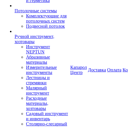
и герметика
Потолочные системы
Комплектующие для
потолочных систем
Подвесной потолок
Ручной инструмент,
хозтовары
Инструмент
NEPTUN
Абразивные
материалы
Измерительные
Капарол
Доставка
Оплата
Ко
инструменты
Центр
Лестницы и
стремянки
Малярный
инструмент
Расходные
материалы,
хозтовары
Садовый инструмент
и инвентарь
Столярно-слесарный