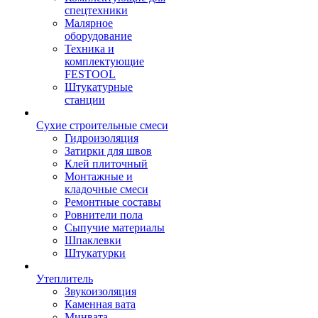
спецтехники
Малярное
оборудование
Техника и
комплектующие
FESTOOL
Штукатурные
станции
Сухие строительные смеси
Гидроизоляция
Затирки для швов
Клей плиточный
Монтажные и
кладочные смеси
Ремонтные составы
Ровнители пола
Сыпучие материалы
Шпаклевки
Штукатурки
Утеплитель
Звукоизоляция
Каменная вата
Минвата