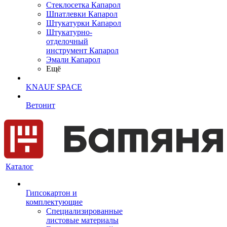
Cтеклосетка Капарол
Шпатлевки Капарол
Штукатурки Капарол
Штукатурно-
отделочный
инструмент Капарол
Эмали Капарол
Ещё
KNAUF SPACE
Ветонит
Каталог
Гипсокартон и
комплектующие
Специализированные
листовые материалы