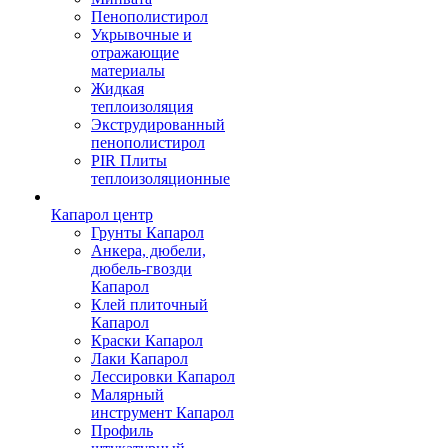
Пенополистирол
Укрывочные и
отражающие
материалы
Жидкая
теплоизоляция
Экструдированный
пенополистирол
PIR Плиты
теплоизоляционные
Капарол центр
Грунты Капарол
Анкера, дюбели,
дюбель-гвозди
Капарол
Клей плиточный
Капарол
Краски Капарол
Лаки Капарол
Лессировки Капарол
Малярный
инструмент Капарол
Профиль