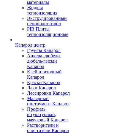
материалы
Жидкая
теплоизоляция
Экструдированный
пенополистирол
PIR Плиты
теплоизоляционные
Капарол центр
Грунты Капарол
Анкера, дюбели,
дюбель-гвозди
Капарол
Клей плиточный
Капарол
Краски Капарол
Лаки Капарол
Лессировки Капарол
Малярный
инструмент Капарол
Профиль
штукатурный,
маячковый Капарол
Растворители и
очистители Капарол