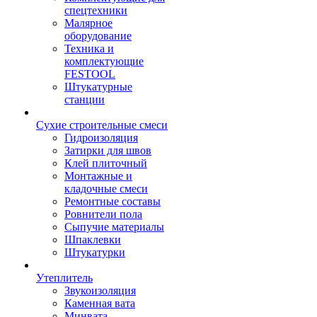
спецтехники
Малярное
оборудование
Техника и
комплектующие
FESTOOL
Штукатурные
станции
Сухие строительные смеси
Гидроизоляция
Затирки для швов
Клей плиточный
Монтажные и
кладочные смеси
Ремонтные составы
Ровнители пола
Сыпучие материалы
Шпаклевки
Штукатурки
Утеплитель
Звукоизоляция
Каменная вата
Минвата