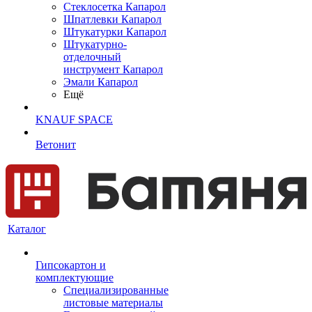
Cтеклосетка Капарол
Шпатлевки Капарол
Штукатурки Капарол
Штукатурно-
отделочный
инструмент Капарол
Эмали Капарол
Ещё
KNAUF SPACE
Ветонит
Каталог
Гипсокартон и
комплектующие
Специализированные
листовые материалы