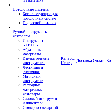
и герметика
Потолочные системы
Комплектующие для
потолочных систем
Подвесной потолок
Ручной инструмент,
хозтовары
Инструмент
NEPTUN
Абразивные
материалы
Измерительные
Капарол
Доставка
Оплата
Ко
инструменты
Центр
Лестницы и
стремянки
Малярный
инструмент
Расходные
материалы,
хозтовары
Садовый инструмент
и инвентарь
Столярно-слесарный