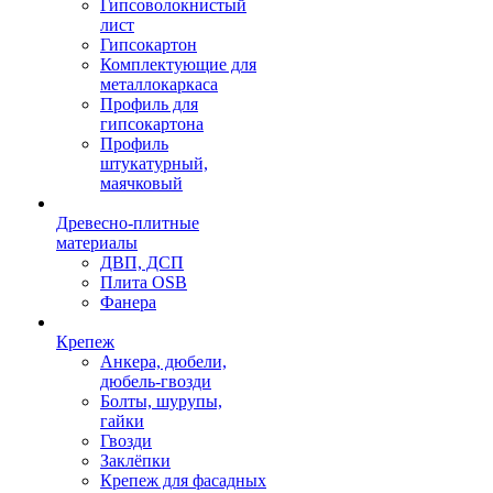
Гипсоволокнистый
лист
Гипсокартон
Комплектующие для
металлокаркаса
Профиль для
гипсокартона
Профиль
штукатурный,
маячковый
Древесно-плитные
материалы
ДВП, ДСП
Плита OSB
Фанера
Крепеж
Анкера, дюбели,
дюбель-гвозди
Болты, шурупы,
гайки
Гвозди
Заклёпки
Крепеж для фасадных