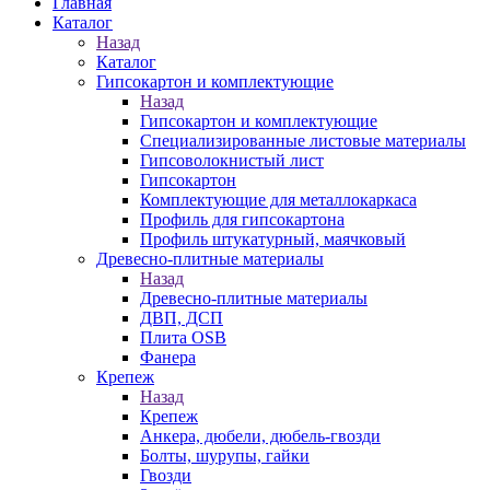
Главная
Каталог
Назад
Каталог
Гипсокартон и комплектующие
Назад
Гипсокартон и комплектующие
Специализированные листовые материалы
Гипсоволокнистый лист
Гипсокартон
Комплектующие для металлокаркаса
Профиль для гипсокартона
Профиль штукатурный, маячковый
Древесно-плитные материалы
Назад
Древесно-плитные материалы
ДВП, ДСП
Плита OSB
Фанера
Крепеж
Назад
Крепеж
Анкера, дюбели, дюбель-гвозди
Болты, шурупы, гайки
Гвозди