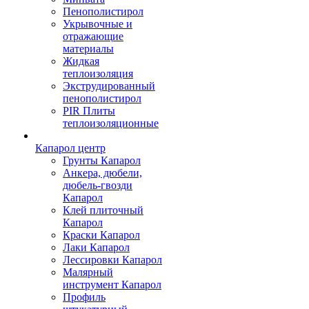
Пенополистирол
Укрывочные и
отражающие
материалы
Жидкая
теплоизоляция
Экструдированный
пенополистирол
PIR Плиты
теплоизоляционные
Капарол центр
Грунты Капарол
Анкера, дюбели,
дюбель-гвозди
Капарол
Клей плиточный
Капарол
Краски Капарол
Лаки Капарол
Лессировки Капарол
Малярный
инструмент Капарол
Профиль