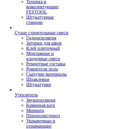
Техника и
комплектующие
FESTOOL
Штукатурные
станции
Сухие строительные смеси
Гидроизоляция
Затирки для швов
Клей плиточный
Монтажные и
кладочные смеси
Ремонтные составы
Ровнители пола
Сыпучие материалы
Шпаклевки
Штукатурки
Утеплитель
Звукоизоляция
Каменная вата
Минвата
Пенополистирол
Укрывочные и
отражающие