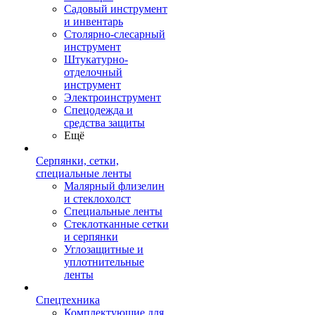
Садовый инструмент
и инвентарь
Столярно-слесарный
инструмент
Штукатурно-
отделочный
инструмент
Электроинструмент
Спецодежда и
средства защиты
Ещё
Серпянки, сетки,
специальные ленты
Малярный флизелин
и стеклохолст
Специальные ленты
Стеклотканные сетки
и серпянки
Углозащитные и
уплотнительные
ленты
Спецтехника
Комплектующие для