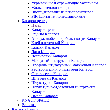
Укрывочные и отражающие материалы
Жидкая теплоизоляция
Экструдированный пенополистирол
PIR Плиты теплоизоляционные
Капарол центр
Назад
Капарол центр
Грунты Капарол
Анкера, дюбели, дюбель-гвозди Капарол
Клей плиточный Капарол
Краски Капарол
Лаки Капарол
Лессировки Капарол
Малярный инструмент Капарол
Профиль штукатурный, маячковый Капарол
Растворители и очистители Капарол
Cтеклосетка Капарол
Шпатлевки Капарол
Штукатурки Капарол
Штукатурно-отделочный инструмент
Капарол
Эмали Капарол
KNAUF SPACE
Ветонит
Капарол Центр