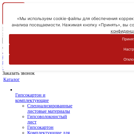
«Мы используем cookie-файлы для обеспечения коррект
анализа посещаемости. Нажимая кнопку «Принять», вы со
Ваш город
конфиденц
Пятигорск
Принят
Настр
Личный кабинет
8-800-775-59-89
Откло
8-800-775-59-89
+7 918 754-83-77
Заказать звонок
Каталог
Гипсокартон и
комплектующие
Специализированные
листовые материалы
Гипсоволокнистый
лист
Гипсокартон
Комплектующие для