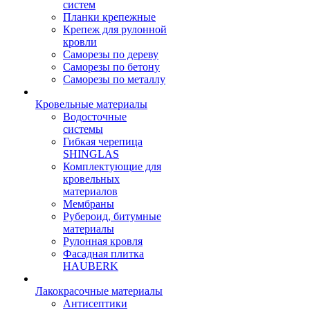
систем
Планки крепежные
Крепеж для рулонной
кровли
Саморезы по дереву
Саморезы по бетону
Саморезы по металлу
Кровельные материалы
Водосточные
системы
Гибкая черепица
SHINGLAS
Комплектующие для
кровельных
материалов
Мембраны
Рубероид, битумные
материалы
Рулонная кровля
Фасадная плитка
HAUBERK
Лакокрасочные материалы
Антисептики