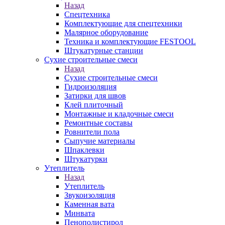
Назад
Спецтехника
Комплектующие для спецтехники
Малярное оборудование
Техника и комплектующие FESTOOL
Штукатурные станции
Сухие строительные смеси
Назад
Сухие строительные смеси
Гидроизоляция
Затирки для швов
Клей плиточный
Монтажные и кладочные смеси
Ремонтные составы
Ровнители пола
Сыпучие материалы
Шпаклевки
Штукатурки
Утеплитель
Назад
Утеплитель
Звукоизоляция
Каменная вата
Минвата
Пенополистирол