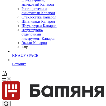
штукатурный,
маячковый Капарол
Растворители и
очистители Капарол
Cтеклосетка Капарол
Шпатлевки Капарол
Штукатурки Капарол
Штукатурно-
отделочный
инструмент Капарол
Эмали Капарол
Ещё
KNAUF SPACE
Ветонит