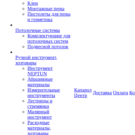
Клеи
Монтажные пены
Пистолеты для пены
и герметика
Потолочные системы
Комплектующие для
потолочных систем
Подвесной потолок
Ручной инструмент,
хозтовары
Инструмент
NEPTUN
Абразивные
материалы
Измерительные
Капарол
Доставка
Оплата
Ко
инструменты
Центр
Лестницы и
стремянки
Малярный
инструмент
Расходные
материалы,
хозтовары