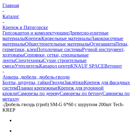
Главная
-
Каталог
-
Крепеж в Пятигорске
Гипсокартон и комплектующие
Древесно-плитные
материалы
Крепеж
Кровельные материалы
Лакокрасочные
материалы
Общестроительные материалы
Огнезащита
Пены,
герметики, клеи
Потолочные системы
Ручной инструмент,
хозтовары
Серпянки, сетки, специальные
ленты
Спецтехника
Сухие строительные
смеси
Утеплитель
Капарол центр
KNAUF SPACE
Ветонит
-
Анкера, дюбели, дюбель-гвозди
Болты, шурупы, гайки
Гвозди
Заклёпки
Крепеж для фасадных
систем
Планки крепежные
Крепеж для рулонной
кровли
Саморезы по дереву
Саморезы по бетону
Саморезы по
металлу
-
Дюбель гвоздь (гриб) SM-G 6*60 с шурупом 200шт Tech-
KREP