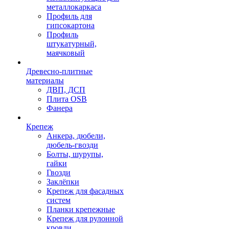
металлокаркаса
Профиль для
гипсокартона
Профиль
штукатурный,
маячковый
Древесно-плитные
материалы
ДВП, ДСП
Плита OSB
Фанера
Крепеж
Анкера, дюбели,
дюбель-гвозди
Болты, шурупы,
гайки
Гвозди
Заклёпки
Крепеж для фасадных
систем
Планки крепежные
Крепеж для рулонной
кровли