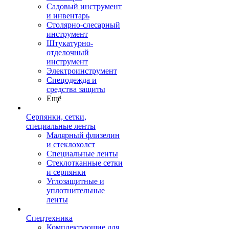
Садовый инструмент
и инвентарь
Столярно-слесарный
инструмент
Штукатурно-
отделочный
инструмент
Электроинструмент
Спецодежда и
средства защиты
Ещё
Серпянки, сетки,
специальные ленты
Малярный флизелин
и стеклохолст
Специальные ленты
Стеклотканные сетки
и серпянки
Углозащитные и
уплотнительные
ленты
Спецтехника
Комплектующие для