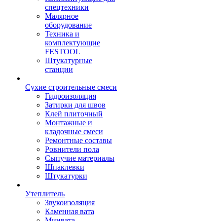
спецтехники
Малярное
оборудование
Техника и
комплектующие
FESTOOL
Штукатурные
станции
Сухие строительные смеси
Гидроизоляция
Затирки для швов
Клей плиточный
Монтажные и
кладочные смеси
Ремонтные составы
Ровнители пола
Сыпучие материалы
Шпаклевки
Штукатурки
Утеплитель
Звукоизоляция
Каменная вата
Минвата