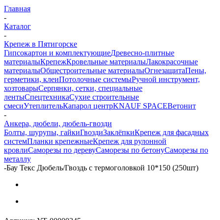
Главная
-
Каталог
-
Крепеж в Пятигорске
Гипсокартон и комплектующие
Древесно-плитные
материалы
Крепеж
Кровельные материалы
Лакокрасочные
материалы
Общестроительные материалы
Огнезащита
Пены,
герметики, клеи
Потолочные системы
Ручной инструмент,
хозтовары
Серпянки, сетки, специальные
ленты
Спецтехника
Сухие строительные
смеси
Утеплитель
Капарол центр
KNAUF SPACE
Ветонит
-
Анкера, дюбели, дюбель-гвозди
Болты, шурупы, гайки
Гвозди
Заклёпки
Крепеж для фасадных
систем
Планки крепежные
Крепеж для рулонной
кровли
Саморезы по дереву
Саморезы по бетону
Саморезы по
металлу
-
Бау Текс Дюбель/Гвоздь с термоголовкой 10*150 (250шт)