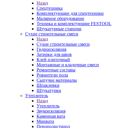
Назад
Спецтехника
Комплектующие для спецтехники
Малярное оборудование
Техника и комплектующие FESTOOL
Штукатурные станции
Сухие строительные смеси
Назад
Сухие строительные смеси
Гидроизоляция
Затирки для швов
Клей плиточный
Монтажные и кладочные смеси
Ремонтные составы
Ровнители пола
Сыпучие материалы
Шпаклевки
Штукатурки
Утеплитель
Назад
Утеплитель
Звукоизоляция
Каменная вата
Минвата
Пенополистирол