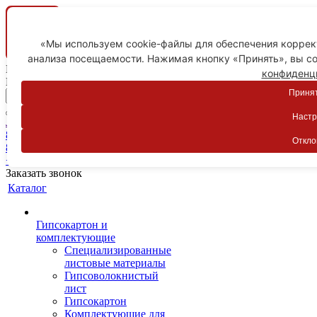
«Мы используем cookie-файлы для обеспечения коррект
анализа посещаемости. Нажимая кнопку «Принять», вы со
Ваш город
конфиденц
Пятигорск
Принят
Настр
Личный кабинет
8-800-775-59-89
Откло
8-800-775-59-89
+7 918 754-83-77
Заказать звонок
Каталог
Гипсокартон и
комплектующие
Специализированные
листовые материалы
Гипсоволокнистый
лист
Гипсокартон
Комплектующие для