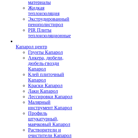
материалы
Жидкая
теплоизоляция
Экструдированный
пенополистирол
PIR Плиты
теплоизоляционные
Капарол центр
Грунты Капарол
Анкера, дюбели,
дюбель-гвозди
Капарол
Клей плиточный
Капарол
Краски Капарол
Лаки Капарол
Лессировки Капарол
Малярный
инструмент Капарол
Профиль
штукатурный,
маячковый Капарол
Растворители и
очистители Капарол