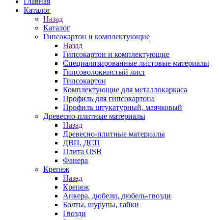
Главная
Каталог
Назад
Каталог
Гипсокартон и комплектующие
Назад
Гипсокартон и комплектующие
Специализированные листовые материалы
Гипсоволокнистый лист
Гипсокартон
Комплектующие для металлокаркаса
Профиль для гипсокартона
Профиль штукатурный, маячковый
Древесно-плитные материалы
Назад
Древесно-плитные материалы
ДВП, ДСП
Плита OSB
Фанера
Крепеж
Назад
Крепеж
Анкера, дюбели, дюбель-гвозди
Болты, шурупы, гайки
Гвозди