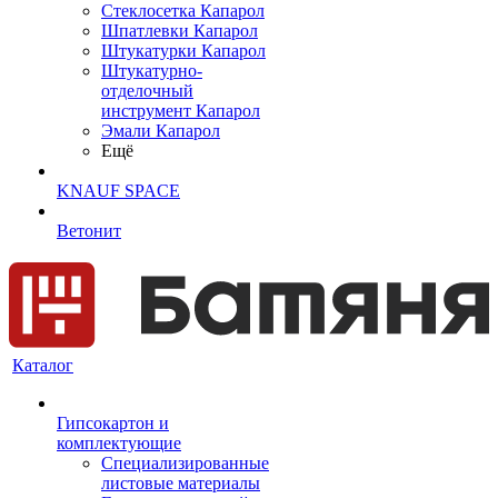
Cтеклосетка Капарол
Шпатлевки Капарол
Штукатурки Капарол
Штукатурно-
отделочный
инструмент Капарол
Эмали Капарол
Ещё
KNAUF SPACE
Ветонит
Каталог
Гипсокартон и
комплектующие
Специализированные
листовые материалы