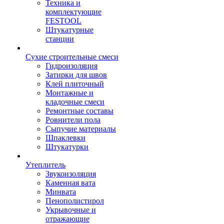
Техника и
комплектующие
FESTOOL
Штукатурные
станции
Сухие строительные смеси
Гидроизоляция
Затирки для швов
Клей плиточный
Монтажные и
кладочные смеси
Ремонтные составы
Ровнители пола
Сыпучие материалы
Шпаклевки
Штукатурки
Утеплитель
Звукоизоляция
Каменная вата
Минвата
Пенополистирол
Укрывочные и
отражающие