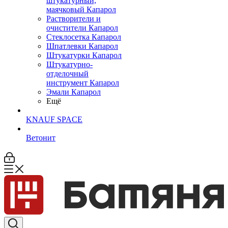
штукатурный,
маячковый Капарол
Растворители и
очистители Капарол
Cтеклосетка Капарол
Шпатлевки Капарол
Штукатурки Капарол
Штукатурно-
отделочный
инструмент Капарол
Эмали Капарол
Ещё
KNAUF SPACE
Ветонит