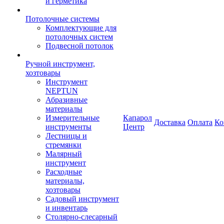
и герметика
Потолочные системы
Комплектующие для
потолочных систем
Подвесной потолок
Ручной инструмент,
хозтовары
Инструмент
NEPTUN
Абразивные
материалы
Измерительные
Капарол
Доставка
Оплата
Ко
инструменты
Центр
Лестницы и
стремянки
Малярный
инструмент
Расходные
материалы,
хозтовары
Садовый инструмент
и инвентарь
Столярно-слесарный