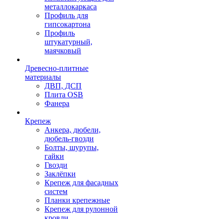
металлокаркаса
Профиль для
гипсокартона
Профиль
штукатурный,
маячковый
Древесно-плитные
материалы
ДВП, ДСП
Плита OSB
Фанера
Крепеж
Анкера, дюбели,
дюбель-гвозди
Болты, шурупы,
гайки
Гвозди
Заклёпки
Крепеж для фасадных
систем
Планки крепежные
Крепеж для рулонной
кровли