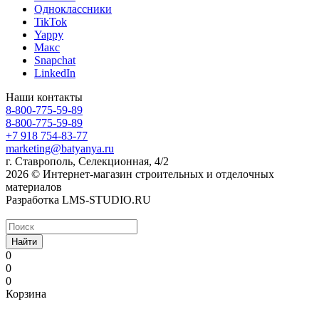
Одноклассники
TikTok
Yappy
Макс
Snapchat
LinkedIn
Наши контакты
8-800-775-59-89
8-800-775-59-89
+7 918 754-83-77
marketing@batyanya.ru
г. Ставрополь, Селекционная, 4/2
2026 © Интернет-магазин строительных и отделочных
материалов
Разработка LMS-STUDIO.RU
Найти
0
0
0
Корзина