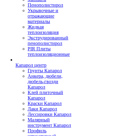
Пенополистирол
Укрывочные и
отражающие
материалы
Жидкая
теплоизоляция
Экструдированный
пенополистирол
PIR Плиты
теплоизоляционные
Капарол центр
Грунты Капарол
Анкера, дюбели,
дюбель-гвозди
Капарол
Клей плиточный
Капарол
Краски Капарол
Лаки Капарол
Лессировки Капарол
Малярный
инструмент Капарол
Профиль