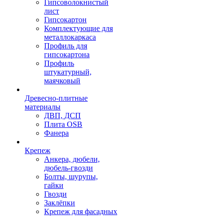
Гипсоволокнистый
лист
Гипсокартон
Комплектующие для
металлокаркаса
Профиль для
гипсокартона
Профиль
штукатурный,
маячковый
Древесно-плитные
материалы
ДВП, ДСП
Плита OSB
Фанера
Крепеж
Анкера, дюбели,
дюбель-гвозди
Болты, шурупы,
гайки
Гвозди
Заклёпки
Крепеж для фасадных