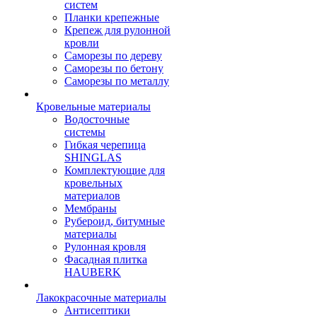
систем
Планки крепежные
Крепеж для рулонной
кровли
Саморезы по дереву
Саморезы по бетону
Саморезы по металлу
Кровельные материалы
Водосточные
системы
Гибкая черепица
SHINGLAS
Комплектующие для
кровельных
материалов
Мембраны
Рубероид, битумные
материалы
Рулонная кровля
Фасадная плитка
HAUBERK
Лакокрасочные материалы
Антисептики