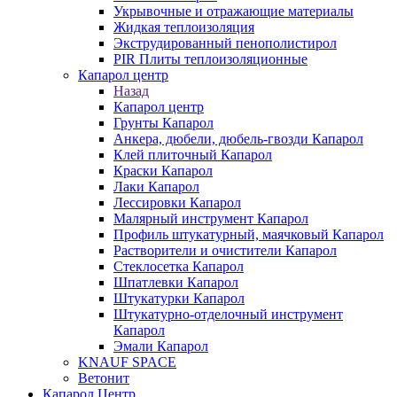
Укрывочные и отражающие материалы
Жидкая теплоизоляция
Экструдированный пенополистирол
PIR Плиты теплоизоляционные
Капарол центр
Назад
Капарол центр
Грунты Капарол
Анкера, дюбели, дюбель-гвозди Капарол
Клей плиточный Капарол
Краски Капарол
Лаки Капарол
Лессировки Капарол
Малярный инструмент Капарол
Профиль штукатурный, маячковый Капарол
Растворители и очистители Капарол
Cтеклосетка Капарол
Шпатлевки Капарол
Штукатурки Капарол
Штукатурно-отделочный инструмент
Капарол
Эмали Капарол
KNAUF SPACE
Ветонит
Капарол Центр