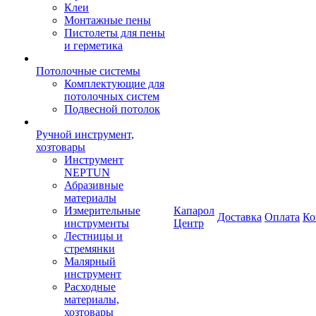
Клеи
Монтажные пены
Пистолеты для пены
и герметика
Потолочные системы
Комплектующие для
потолочных систем
Подвесной потолок
Ручной инструмент,
хозтовары
Инструмент
NEPTUN
Абразивные
материалы
Измерительные
Капарол
Доставка
Оплата
Ко
инструменты
Центр
Лестницы и
стремянки
Малярный
инструмент
Расходные
материалы,
хозтовары