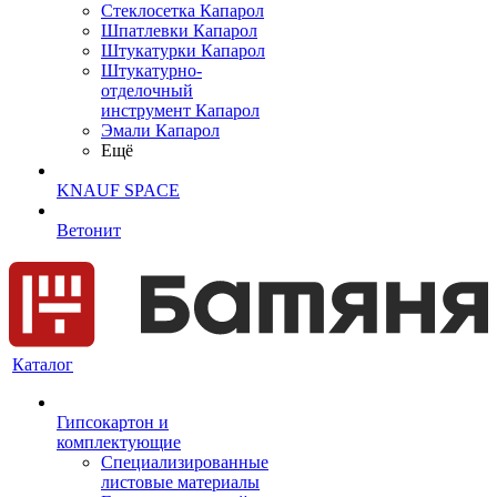
Cтеклосетка Капарол
Шпатлевки Капарол
Штукатурки Капарол
Штукатурно-
отделочный
инструмент Капарол
Эмали Капарол
Ещё
KNAUF SPACE
Ветонит
Каталог
Гипсокартон и
комплектующие
Специализированные
листовые материалы