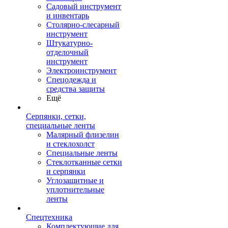
Садовый инструмент
и инвентарь
Столярно-слесарный
инструмент
Штукатурно-
отделочный
инструмент
Электроинструмент
Спецодежда и
средства защиты
Ещё
Серпянки, сетки,
специальные ленты
Малярный флизелин
и стеклохолст
Специальные ленты
Стеклотканные сетки
и серпянки
Углозащитные и
уплотнительные
ленты
Спецтехника
Комплектующие для