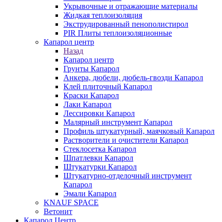
Укрывочные и отражающие материалы
Жидкая теплоизоляция
Экструдированный пенополистирол
PIR Плиты теплоизоляционные
Капарол центр
Назад
Капарол центр
Грунты Капарол
Анкера, дюбели, дюбель-гвозди Капарол
Клей плиточный Капарол
Краски Капарол
Лаки Капарол
Лессировки Капарол
Малярный инструмент Капарол
Профиль штукатурный, маячковый Капарол
Растворители и очистители Капарол
Cтеклосетка Капарол
Шпатлевки Капарол
Штукатурки Капарол
Штукатурно-отделочный инструмент
Капарол
Эмали Капарол
KNAUF SPACE
Ветонит
Капарол Центр