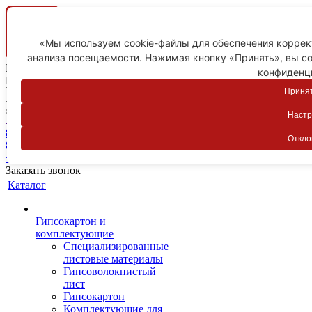
«Мы используем cookie-файлы для обеспечения коррект
анализа посещаемости. Нажимая кнопку «Принять», вы со
Ваш город
конфиденц
Пятигорск
Принят
Настр
Личный кабинет
8-800-775-59-89
Откло
8-800-775-59-89
+7 918 754-83-77
Заказать звонок
Каталог
Гипсокартон и
комплектующие
Специализированные
листовые материалы
Гипсоволокнистый
лист
Гипсокартон
Комплектующие для