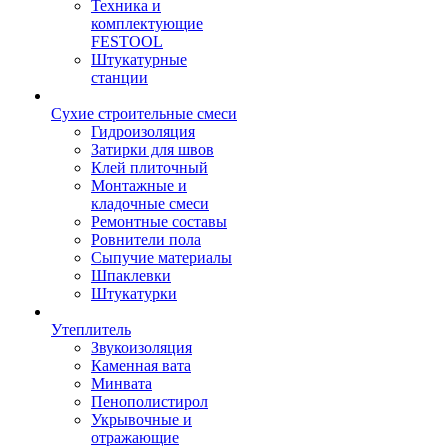
Техника и
комплектующие
FESTOOL
Штукатурные
станции
Сухие строительные смеси
Гидроизоляция
Затирки для швов
Клей плиточный
Монтажные и
кладочные смеси
Ремонтные составы
Ровнители пола
Сыпучие материалы
Шпаклевки
Штукатурки
Утеплитель
Звукоизоляция
Каменная вата
Минвата
Пенополистирол
Укрывочные и
отражающие