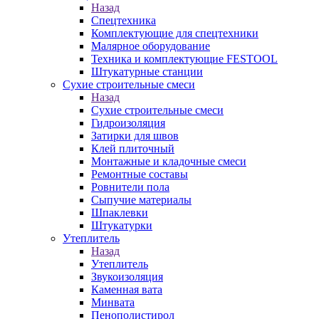
Назад
Спецтехника
Комплектующие для спецтехники
Малярное оборудование
Техника и комплектующие FESTOOL
Штукатурные станции
Сухие строительные смеси
Назад
Сухие строительные смеси
Гидроизоляция
Затирки для швов
Клей плиточный
Монтажные и кладочные смеси
Ремонтные составы
Ровнители пола
Сыпучие материалы
Шпаклевки
Штукатурки
Утеплитель
Назад
Утеплитель
Звукоизоляция
Каменная вата
Минвата
Пенополистирол