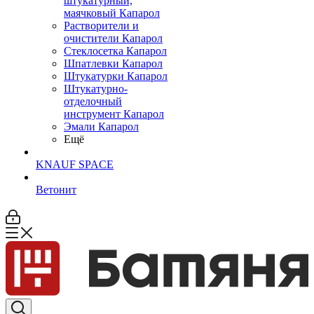
штукатурный,
маячковый Капарол
Растворители и
очистители Капарол
Cтеклосетка Капарол
Шпатлевки Капарол
Штукатурки Капарол
Штукатурно-
отделочный
инструмент Капарол
Эмали Капарол
Ещё
KNAUF SPACE
Ветонит