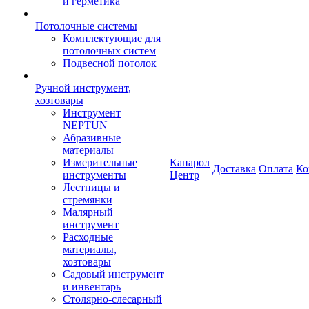
и герметика
Потолочные системы
Комплектующие для
потолочных систем
Подвесной потолок
Ручной инструмент,
хозтовары
Инструмент
NEPTUN
Абразивные
материалы
Измерительные
Капарол
Доставка
Оплата
Ко
инструменты
Центр
Лестницы и
стремянки
Малярный
инструмент
Расходные
материалы,
хозтовары
Садовый инструмент
и инвентарь
Столярно-слесарный