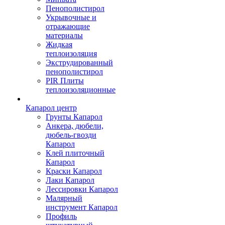
Пенополистирол
Укрывочные и
отражающие
материалы
Жидкая
теплоизоляция
Экструдированный
пенополистирол
PIR Плиты
теплоизоляционные
Капарол центр
Грунты Капарол
Анкера, дюбели,
дюбель-гвозди
Капарол
Клей плиточный
Капарол
Краски Капарол
Лаки Капарол
Лессировки Капарол
Малярный
инструмент Капарол
Профиль