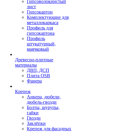
Гипсоволокнистый
лист
Гипсокартон
Комплектующие для
металлокаркаса
Профиль для
гипсокартона
Профиль
штукатурный,
маячковый
Древесно-плитные
материалы
ДВП, ДСП
Плита OSB
Фанера
Крепеж
Анкера, дюбели,
дюбель-гвозди
Болты, шурупы,
гайки
Гвозди
Заклёпки
Крепеж для фасадных