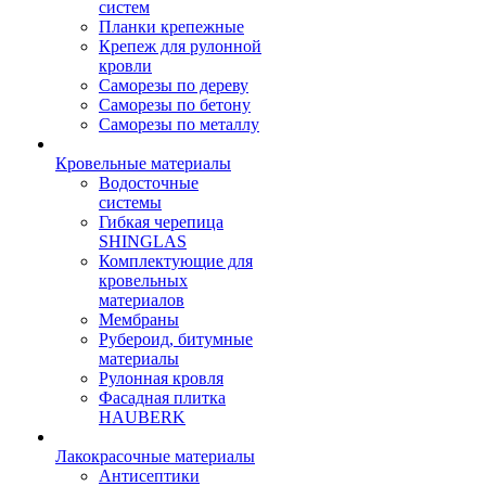
систем
Планки крепежные
Крепеж для рулонной
кровли
Саморезы по дереву
Саморезы по бетону
Саморезы по металлу
Кровельные материалы
Водосточные
системы
Гибкая черепица
SHINGLAS
Комплектующие для
кровельных
материалов
Мембраны
Рубероид, битумные
материалы
Рулонная кровля
Фасадная плитка
HAUBERK
Лакокрасочные материалы
Антисептики