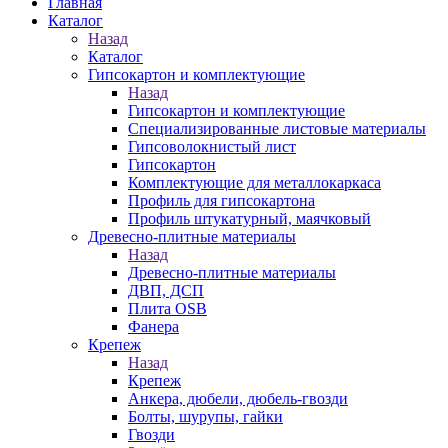
Главная
Каталог
Назад
Каталог
Гипсокартон и комплектующие
Назад
Гипсокартон и комплектующие
Специализированные листовые материалы
Гипсоволокнистый лист
Гипсокартон
Комплектующие для металлокаркаса
Профиль для гипсокартона
Профиль штукатурный, маячковый
Древесно-плитные материалы
Назад
Древесно-плитные материалы
ДВП, ДСП
Плита OSB
Фанера
Крепеж
Назад
Крепеж
Анкера, дюбели, дюбель-гвозди
Болты, шурупы, гайки
Гвозди