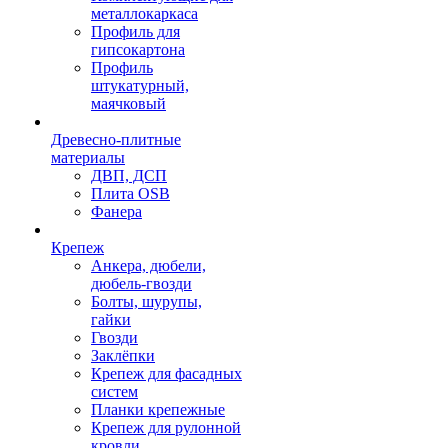
металлокаркаса
Профиль для
гипсокартона
Профиль
штукатурный,
маячковый
Древесно-плитные
материалы
ДВП, ДСП
Плита OSB
Фанера
Крепеж
Анкера, дюбели,
дюбель-гвозди
Болты, шурупы,
гайки
Гвозди
Заклёпки
Крепеж для фасадных
систем
Планки крепежные
Крепеж для рулонной
кровли