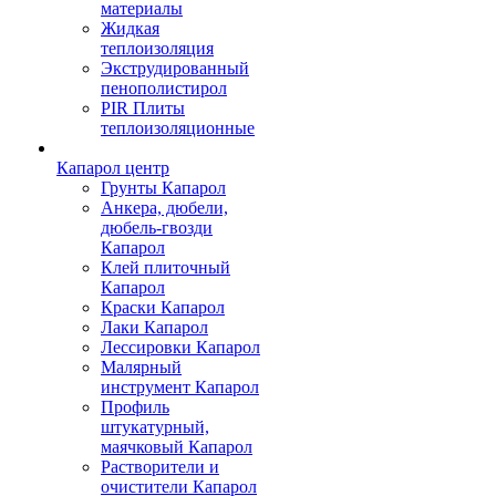
материалы
Жидкая
теплоизоляция
Экструдированный
пенополистирол
PIR Плиты
теплоизоляционные
Капарол центр
Грунты Капарол
Анкера, дюбели,
дюбель-гвозди
Капарол
Клей плиточный
Капарол
Краски Капарол
Лаки Капарол
Лессировки Капарол
Малярный
инструмент Капарол
Профиль
штукатурный,
маячковый Капарол
Растворители и
очистители Капарол