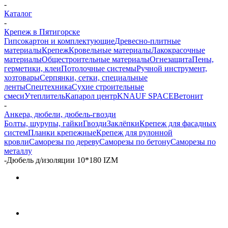
-
Каталог
-
Крепеж в Пятигорске
Гипсокартон и комплектующие
Древесно-плитные
материалы
Крепеж
Кровельные материалы
Лакокрасочные
материалы
Общестроительные материалы
Огнезащита
Пены,
герметики, клеи
Потолочные системы
Ручной инструмент,
хозтовары
Серпянки, сетки, специальные
ленты
Спецтехника
Сухие строительные
смеси
Утеплитель
Капарол центр
KNAUF SPACE
Ветонит
-
Анкера, дюбели, дюбель-гвозди
Болты, шурупы, гайки
Гвозди
Заклёпки
Крепеж для фасадных
систем
Планки крепежные
Крепеж для рулонной
кровли
Саморезы по дереву
Саморезы по бетону
Саморезы по
металлу
-
Дюбель д/изоляции 10*180 IZМ