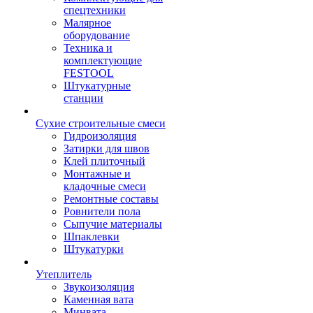
спецтехники
Малярное
оборудование
Техника и
комплектующие
FESTOOL
Штукатурные
станции
Сухие строительные смеси
Гидроизоляция
Затирки для швов
Клей плиточный
Монтажные и
кладочные смеси
Ремонтные составы
Ровнители пола
Сыпучие материалы
Шпаклевки
Штукатурки
Утеплитель
Звукоизоляция
Каменная вата
Минвата