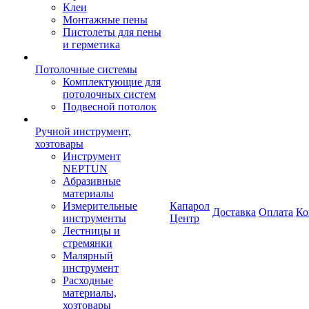
Клеи
Монтажные пены
Пистолеты для пены
и герметика
Потолочные системы
Комплектующие для
потолочных систем
Подвесной потолок
Ручной инструмент,
хозтовары
Инструмент
NEPTUN
Абразивные
материалы
Измерительные
Капарол
Доставка
Оплата
Ко
инструменты
Центр
Лестницы и
стремянки
Малярный
инструмент
Расходные
материалы,
хозтовары