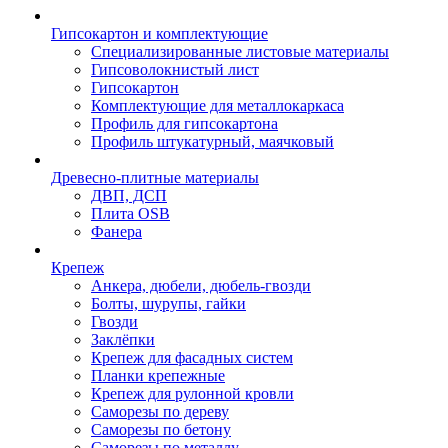
Гипсокартон и комплектующие
Специализированные листовые материалы
Гипсоволокнистый лист
Гипсокартон
Комплектующие для металлокаркаса
Профиль для гипсокартона
Профиль штукатурный, маячковый
Древесно-плитные материалы
ДВП, ДСП
Плита OSB
Фанера
Крепеж
Анкера, дюбели, дюбель-гвозди
Болты, шурупы, гайки
Гвозди
Заклёпки
Крепеж для фасадных систем
Планки крепежные
Крепеж для рулонной кровли
Саморезы по дереву
Саморезы по бетону
Саморезы по металлу