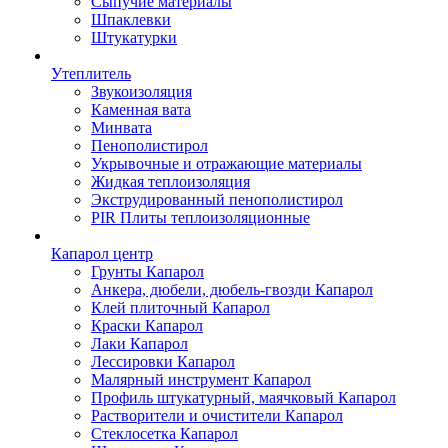
Сыпучие материалы
Шпаклевки
Штукатурки
Утеплитель
Звукоизоляция
Каменная вата
Минвата
Пенополистирол
Укрывочные и отражающие материалы
Жидкая теплоизоляция
Экструдированный пенополистирол
PIR Плиты теплоизоляционные
Капарол центр
Грунты Капарол
Анкера, дюбели, дюбель-гвозди Капарол
Клей плиточный Капарол
Краски Капарол
Лаки Капарол
Лессировки Капарол
Малярный инструмент Капарол
Профиль штукатурный, маячковый Капарол
Растворители и очистители Капарол
Cтеклосетка Капарол