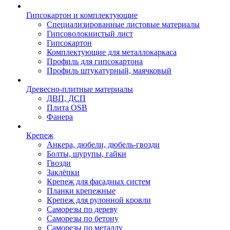
Гипсокартон и комплектующие
Специализированные листовые материалы
Гипсоволокнистый лист
Гипсокартон
Комплектующие для металлокаркаса
Профиль для гипсокартона
Профиль штукатурный, маячковый
Древесно-плитные материалы
ДВП, ДСП
Плита OSB
Фанера
Крепеж
Анкера, дюбели, дюбель-гвозди
Болты, шурупы, гайки
Гвозди
Заклёпки
Крепеж для фасадных систем
Планки крепежные
Крепеж для рулонной кровли
Саморезы по дереву
Саморезы по бетону
Саморезы по металлу