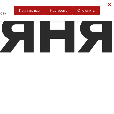
Принять все
Настроить
Отклонить
ости