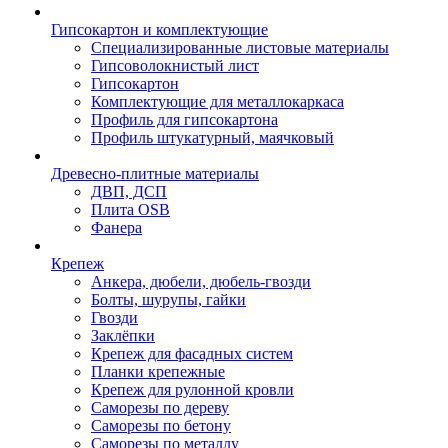
Гипсокартон и комплектующие
Специализированные листовые материалы
Гипсоволокнистый лист
Гипсокартон
Комплектующие для металлокаркаса
Профиль для гипсокартона
Профиль штукатурный, маячковый
Древесно-плитные материалы
ДВП, ДСП
Плита OSB
Фанера
Крепеж
Анкера, дюбели, дюбель-гвозди
Болты, шурупы, гайки
Гвозди
Заклёпки
Крепеж для фасадных систем
Планки крепежные
Крепеж для рулонной кровли
Саморезы по дереву
Саморезы по бетону
Саморезы по металлу