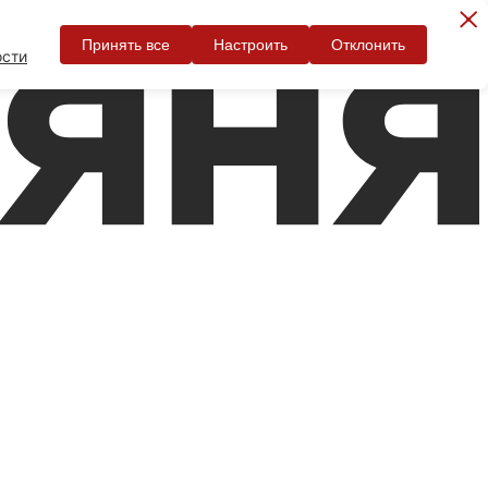
Принять все
Настроить
Отклонить
ости