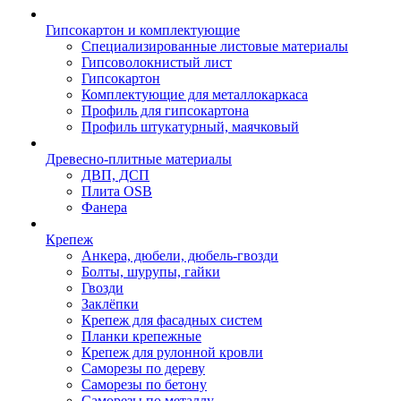
Гипсокартон и комплектующие
Специализированные листовые материалы
Гипсоволокнистый лист
Гипсокартон
Комплектующие для металлокаркаса
Профиль для гипсокартона
Профиль штукатурный, маячковый
Древесно-плитные материалы
ДВП, ДСП
Плита OSB
Фанера
Крепеж
Анкера, дюбели, дюбель-гвозди
Болты, шурупы, гайки
Гвозди
Заклёпки
Крепеж для фасадных систем
Планки крепежные
Крепеж для рулонной кровли
Саморезы по дереву
Саморезы по бетону
Саморезы по металлу