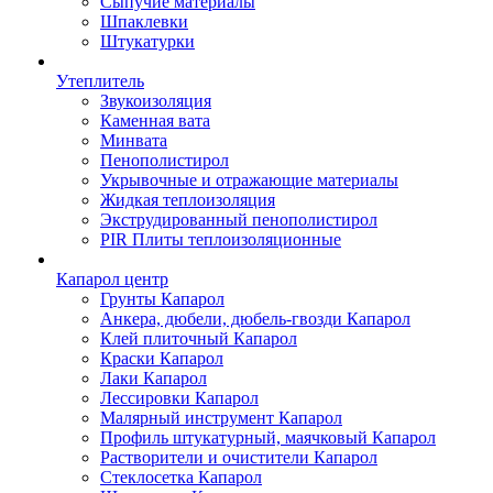
Сыпучие материалы
Шпаклевки
Штукатурки
Утеплитель
Звукоизоляция
Каменная вата
Минвата
Пенополистирол
Укрывочные и отражающие материалы
Жидкая теплоизоляция
Экструдированный пенополистирол
PIR Плиты теплоизоляционные
Капарол центр
Грунты Капарол
Анкера, дюбели, дюбель-гвозди Капарол
Клей плиточный Капарол
Краски Капарол
Лаки Капарол
Лессировки Капарол
Малярный инструмент Капарол
Профиль штукатурный, маячковый Капарол
Растворители и очистители Капарол
Cтеклосетка Капарол