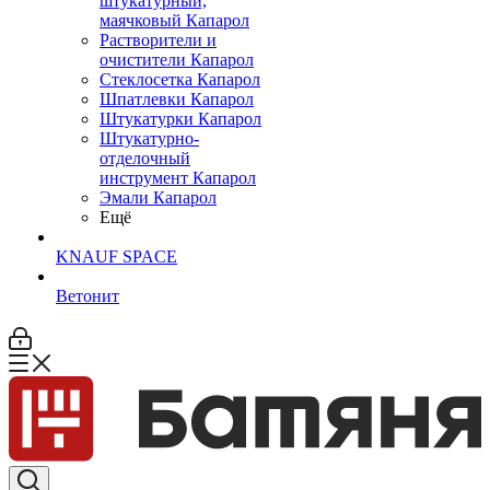
штукатурный,
маячковый Капарол
Растворители и
очистители Капарол
Cтеклосетка Капарол
Шпатлевки Капарол
Штукатурки Капарол
Штукатурно-
отделочный
инструмент Капарол
Эмали Капарол
Ещё
KNAUF SPACE
Ветонит