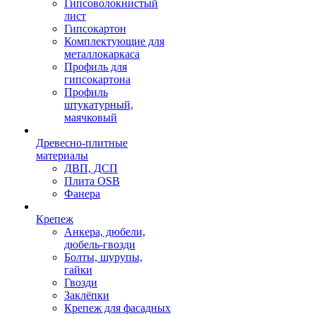
Гипсоволокнистый
лист
Гипсокартон
Комплектующие для
металлокаркаса
Профиль для
гипсокартона
Профиль
штукатурный,
маячковый
Древесно-плитные
материалы
ДВП, ДСП
Плита OSB
Фанера
Крепеж
Анкера, дюбели,
дюбель-гвозди
Болты, шурупы,
гайки
Гвозди
Заклёпки
Крепеж для фасадных