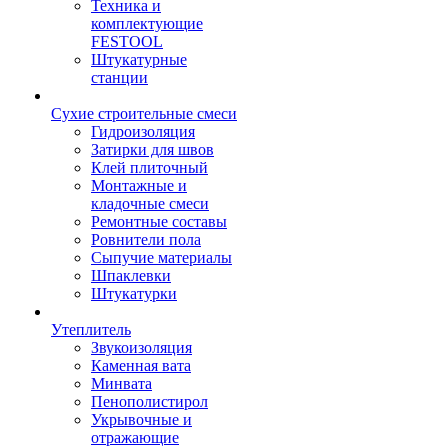
Техника и
комплектующие
FESTOOL
Штукатурные
станции
Сухие строительные смеси
Гидроизоляция
Затирки для швов
Клей плиточный
Монтажные и
кладочные смеси
Ремонтные составы
Ровнители пола
Сыпучие материалы
Шпаклевки
Штукатурки
Утеплитель
Звукоизоляция
Каменная вата
Минвата
Пенополистирол
Укрывочные и
отражающие