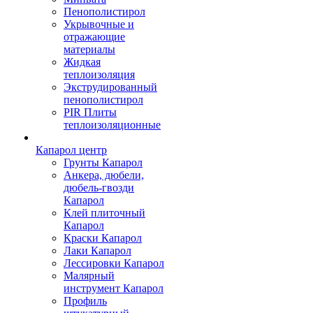
Пенополистирол
Укрывочные и
отражающие
материалы
Жидкая
теплоизоляция
Экструдированный
пенополистирол
PIR Плиты
теплоизоляционные
Капарол центр
Грунты Капарол
Анкера, дюбели,
дюбель-гвозди
Капарол
Клей плиточный
Капарол
Краски Капарол
Лаки Капарол
Лессировки Капарол
Малярный
инструмент Капарол
Профиль