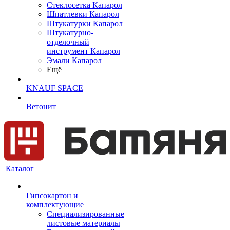
Cтеклосетка Капарол
Шпатлевки Капарол
Штукатурки Капарол
Штукатурно-
отделочный
инструмент Капарол
Эмали Капарол
Ещё
KNAUF SPACE
Ветонит
Каталог
Гипсокартон и
комплектующие
Специализированные
листовые материалы