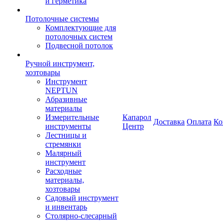
и герметика
Потолочные системы
Комплектующие для
потолочных систем
Подвесной потолок
Ручной инструмент,
хозтовары
Инструмент
NEPTUN
Абразивные
материалы
Измерительные
Капарол
Доставка
Оплата
Ко
инструменты
Центр
Лестницы и
стремянки
Малярный
инструмент
Расходные
материалы,
хозтовары
Садовый инструмент
и инвентарь
Столярно-слесарный