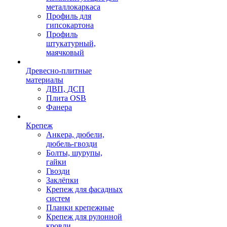
металлокаркаса
Профиль для
гипсокартона
Профиль
штукатурный,
маячковый
Древесно-плитные
материалы
ДВП, ДСП
Плита OSB
Фанера
Крепеж
Анкера, дюбели,
дюбель-гвозди
Болты, шурупы,
гайки
Гвозди
Заклёпки
Крепеж для фасадных
систем
Планки крепежные
Крепеж для рулонной
кровли