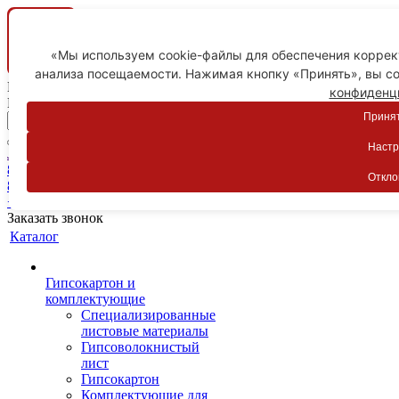
«Мы используем cookie-файлы для обеспечения коррект
анализа посещаемости. Нажимая кнопку «Принять», вы со
Ваш город
конфиденц
Пятигорск
Принят
Настр
Личный кабинет
8-800-775-59-89
Откло
8-800-775-59-89
+7 918 754-83-77
Заказать звонок
Каталог
Гипсокартон и
комплектующие
Специализированные
листовые материалы
Гипсоволокнистый
лист
Гипсокартон
Комплектующие для