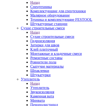
Назад
Спецтехника
Комплектующие для спецтехники
Малярное оборудование
Техника и комплектующие FESTOOL
Штукатурные станции
Сухие строительные смеси
Назад
Сухие строительные смеси
Гидроизоляция
Затирки для швов
Клей плиточный
Монтажные и кладочные смеси
Ремонтные составы
Ровнители пола
Сыпучие материалы
Шпаклевки
Штукатурки
Утеплитель
Назад
Утеплитель
Звукоизоляция
Каменная вата
Минвата
Пенополистирол