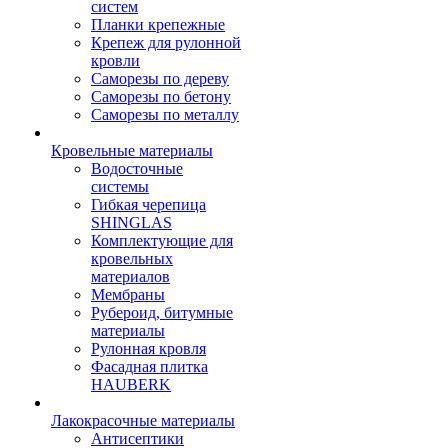
систем
Планки крепежные
Крепеж для рулонной
кровли
Саморезы по дереву
Саморезы по бетону
Саморезы по металлу
Кровельные материалы
Водосточные
системы
Гибкая черепица
SHINGLAS
Комплектующие для
кровельных
материалов
Мембраны
Рубероид, битумные
материалы
Рулонная кровля
Фасадная плитка
HAUBERK
Лакокрасочные материалы
Антисептики