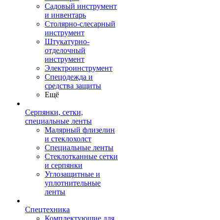
Садовый инструмент
и инвентарь
Столярно-слесарный
инструмент
Штукатурно-
отделочный
инструмент
Электроинструмент
Спецодежда и
средства защиты
Ещё
Серпянки, сетки,
специальные ленты
Малярный флизелин
и стеклохолст
Специальные ленты
Стеклотканные сетки
и серпянки
Углозащитные и
уплотнительные
ленты
Спецтехника
Комплектующие для