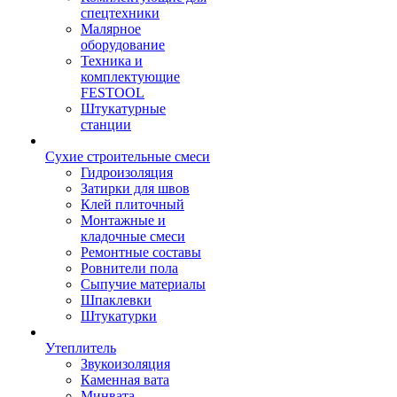
спецтехники
Малярное
оборудование
Техника и
комплектующие
FESTOOL
Штукатурные
станции
Сухие строительные смеси
Гидроизоляция
Затирки для швов
Клей плиточный
Монтажные и
кладочные смеси
Ремонтные составы
Ровнители пола
Сыпучие материалы
Шпаклевки
Штукатурки
Утеплитель
Звукоизоляция
Каменная вата
Минвата