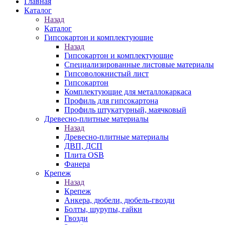
Главная
Каталог
Назад
Каталог
Гипсокартон и комплектующие
Назад
Гипсокартон и комплектующие
Специализированные листовые материалы
Гипсоволокнистый лист
Гипсокартон
Комплектующие для металлокаркаса
Профиль для гипсокартона
Профиль штукатурный, маячковый
Древесно-плитные материалы
Назад
Древесно-плитные материалы
ДВП, ДСП
Плита OSB
Фанера
Крепеж
Назад
Крепеж
Анкера, дюбели, дюбель-гвозди
Болты, шурупы, гайки
Гвозди