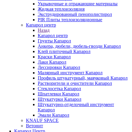
Укрывочные и отражающие материалы
Жидкая теплоизоляция
Экструдированный пенополистирол
PIR Плиты теплоизоляционные
Капарол центр
Назад
Капарол центр
Грунты Капарол
Анкера, дюбели, дюбель-гвозди Капарол
Клей плиточный Капарол
Краски Капарол
Лаки Капарол
Лессировки Капарол
Малярный инструмент Капарол
Профиль штукатурный, маячковый Капарол
Растворители и очистители Капарол
Cтеклосетка Капарол
Шпатлевки Капарол
Штукатурки Капарол
Штукатурно-отделочный инструмент
Капарол
Эмали Капарол
KNAUF SPACE
Ветонит
Капарол Центр