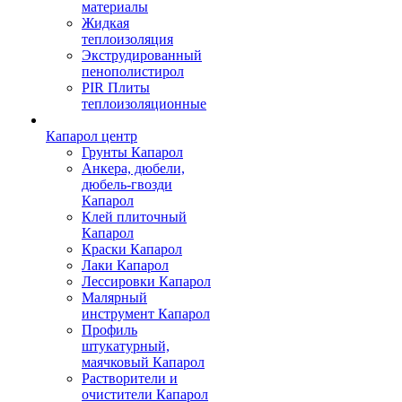
материалы
Жидкая
теплоизоляция
Экструдированный
пенополистирол
PIR Плиты
теплоизоляционные
Капарол центр
Грунты Капарол
Анкера, дюбели,
дюбель-гвозди
Капарол
Клей плиточный
Капарол
Краски Капарол
Лаки Капарол
Лессировки Капарол
Малярный
инструмент Капарол
Профиль
штукатурный,
маячковый Капарол
Растворители и
очистители Капарол