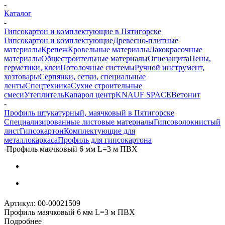
-
Каталог
-
Гипсокартон и комплектующие в Пятигорске
Гипсокартон и комплектующие
Древесно-плитные
материалы
Крепеж
Кровельные материалы
Лакокрасочные
материалы
Общестроительные материалы
Огнезащита
Пены,
герметики, клеи
Потолочные системы
Ручной инструмент,
хозтовары
Серпянки, сетки, специальные
ленты
Спецтехника
Сухие строительные
смеси
Утеплитель
Капарол центр
KNAUF SPACE
Ветонит
-
Профиль штукатурный, маячковый в Пятигорске
Специализированные листовые материалы
Гипсоволокнистый
лист
Гипсокартон
Комплектующие для
металлокаркаса
Профиль для гипсокартона
-
Профиль маячковый 6 мм L=3 м ПВХ
Артикул:
00-00021509
Профиль маячковый 6 мм L=3 м ПВХ
Подробнее