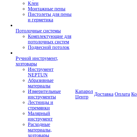
Клеи
Монтажные пены
Пистолеты для пены
и герметика
Потолочные системы
Комплектующие для
потолочных систем
Подвесной потолок
Ручной инструмент,
хозтовары
Инструмент
NEPTUN
Абразивные
материалы
Измерительные
Капарол
Доставка
Оплата
Ко
инструменты
Центр
Лестницы и
стремянки
Малярный
инструмент
Расходные
материалы,
хозтовары