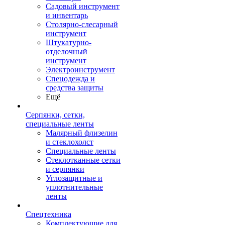
Садовый инструмент
и инвентарь
Столярно-слесарный
инструмент
Штукатурно-
отделочный
инструмент
Электроинструмент
Спецодежда и
средства защиты
Ещё
Серпянки, сетки,
специальные ленты
Малярный флизелин
и стеклохолст
Специальные ленты
Стеклотканные сетки
и серпянки
Углозащитные и
уплотнительные
ленты
Спецтехника
Комплектующие для