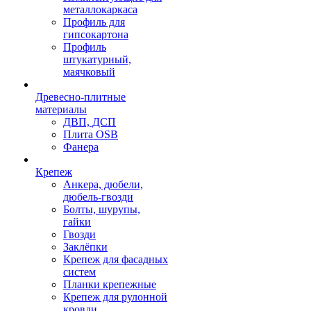
металлокаркаса
Профиль для
гипсокартона
Профиль
штукатурный,
маячковый
Древесно-плитные
материалы
ДВП, ДСП
Плита OSB
Фанера
Крепеж
Анкера, дюбели,
дюбель-гвозди
Болты, шурупы,
гайки
Гвозди
Заклёпки
Крепеж для фасадных
систем
Планки крепежные
Крепеж для рулонной
кровли