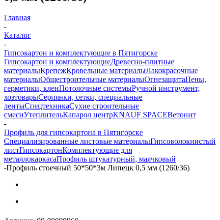
Главная
-
Каталог
-
Гипсокартон и комплектующие в Пятигорске
Гипсокартон и комплектующие
Древесно-плитные
материалы
Крепеж
Кровельные материалы
Лакокрасочные
материалы
Общестроительные материалы
Огнезащита
Пены,
герметики, клеи
Потолочные системы
Ручной инструмент,
хозтовары
Серпянки, сетки, специальные
ленты
Спецтехника
Сухие строительные
смеси
Утеплитель
Капарол центр
KNAUF SPACE
Ветонит
-
Профиль для гипсокартона в Пятигорске
Специализированные листовые материалы
Гипсоволокнистый
лист
Гипсокартон
Комплектующие для
металлокаркаса
Профиль штукатурный, маячковый
-
Профиль стоечный 50*50*3м Липецк 0,5 мм (1260/36)