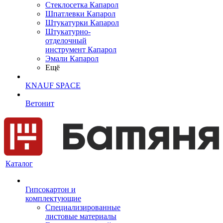
Cтеклосетка Капарол
Шпатлевки Капарол
Штукатурки Капарол
Штукатурно-
отделочный
инструмент Капарол
Эмали Капарол
Ещё
KNAUF SPACE
Ветонит
Каталог
Гипсокартон и
комплектующие
Специализированные
листовые материалы