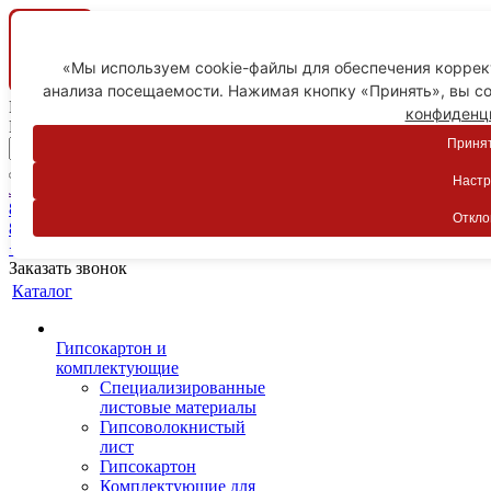
«Мы используем cookie-файлы для обеспечения коррект
анализа посещаемости. Нажимая кнопку «Принять», вы со
Ваш город
конфиденц
Пятигорск
Принят
Настр
Личный кабинет
8-800-775-59-89
Откло
8-800-775-59-89
+7 918 754-83-77
Заказать звонок
Каталог
Гипсокартон и
комплектующие
Специализированные
листовые материалы
Гипсоволокнистый
лист
Гипсокартон
Комплектующие для