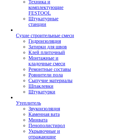
Техника и
комплектующие
FESTOOL
Штукатурные
станции
Сухие строительные смеси
Гидроизоляция
Затирки для швов
Клей плиточный
Монтажные и
кладочные смеси
Ремонтные составы
Ровнители пола
Сыпучие материалы
Шпаклевки
Штукатурки
Утеплитель
Звукоизоляция
Каменная вата
Минвата
Пенополистирол
Укрывочные и
отражающие