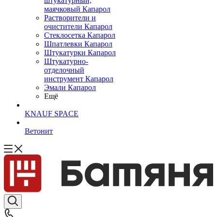
штукатурный,
маячковый Капарол
Растворители и
очистители Капарол
Cтеклосетка Капарол
Шпатлевки Капарол
Штукатурки Капарол
Штукатурно-
отделочный
инструмент Капарол
Эмали Капарол
Ещё
KNAUF SPACE
Ветонит