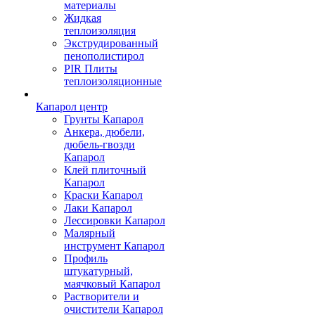
материалы
Жидкая
теплоизоляция
Экструдированный
пенополистирол
PIR Плиты
теплоизоляционные
Капарол центр
Грунты Капарол
Анкера, дюбели,
дюбель-гвозди
Капарол
Клей плиточный
Капарол
Краски Капарол
Лаки Капарол
Лессировки Капарол
Малярный
инструмент Капарол
Профиль
штукатурный,
маячковый Капарол
Растворители и
очистители Капарол