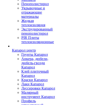
Пенополистирол
Укрывочные и
отражающие
материалы
Жидкая
теплоизоляция
Экструдированный
пенополистирол
PIR Плиты
теплоизоляционные
Капарол центр
Грунты Капарол
Анкера, дюбели,
дюбель-гвозди
Капарол
Клей плиточный
Капарол
Краски Капарол
Лаки Капарол
Лессировки Капарол
Малярный
инструмент Капарол
Профиль