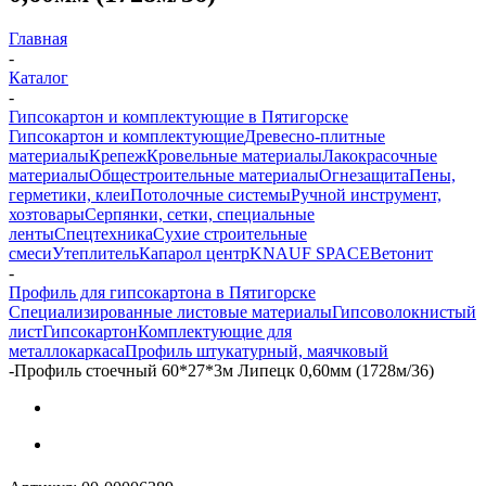
Главная
-
Каталог
-
Гипсокартон и комплектующие в Пятигорске
Гипсокартон и комплектующие
Древесно-плитные
материалы
Крепеж
Кровельные материалы
Лакокрасочные
материалы
Общестроительные материалы
Огнезащита
Пены,
герметики, клеи
Потолочные системы
Ручной инструмент,
хозтовары
Серпянки, сетки, специальные
ленты
Спецтехника
Сухие строительные
смеси
Утеплитель
Капарол центр
KNAUF SPACE
Ветонит
-
Профиль для гипсокартона в Пятигорске
Специализированные листовые материалы
Гипсоволокнистый
лист
Гипсокартон
Комплектующие для
металлокаркаса
Профиль штукатурный, маячковый
-
Профиль стоечный 60*27*3м Липецк 0,60мм (1728м/36)