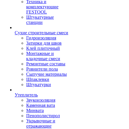
Техника и
комплектующие
FESTOOL
Штукатурные
станции
Сухие строительные смеси
Гидроизоляция
Затирки для швов
Клей плиточный
Монтажные и
кладочные смеси
Ремонтные составы
Ровнители пола
Сыпучие материалы
Шпаклевки
Штукатурки
Утеплитель
Звукоизоляция
Каменная вата
Минвата
Пенополистирол
Укрывочные и
отражающие