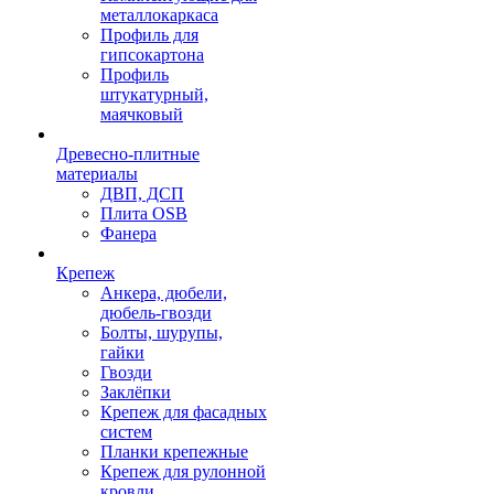
металлокаркаса
Профиль для
гипсокартона
Профиль
штукатурный,
маячковый
Древесно-плитные
материалы
ДВП, ДСП
Плита OSB
Фанера
Крепеж
Анкера, дюбели,
дюбель-гвозди
Болты, шурупы,
гайки
Гвозди
Заклёпки
Крепеж для фасадных
систем
Планки крепежные
Крепеж для рулонной
кровли