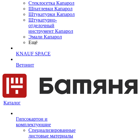
Cтеклосетка Капарол
Шпатлевки Капарол
Штукатурки Капарол
Штукатурно-
отделочный
инструмент Капарол
Эмали Капарол
Ещё
KNAUF SPACE
Ветонит
Каталог
Гипсокартон и
комплектующие
Специализированные
листовые материалы