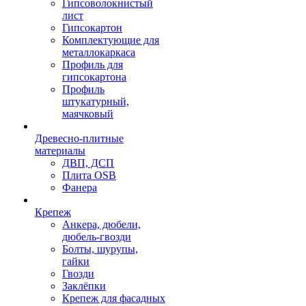
Гипсоволокнистый
лист
Гипсокартон
Комплектующие для
металлокаркаса
Профиль для
гипсокартона
Профиль
штукатурный,
маячковый
Древесно-плитные
материалы
ДВП, ДСП
Плита OSB
Фанера
Крепеж
Анкера, дюбели,
дюбель-гвозди
Болты, шурупы,
гайки
Гвозди
Заклёпки
Крепеж для фасадных