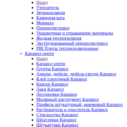
Назад
Утеплитель
Звукоизоляция
Каменная вата
Минвата
Пенополистирол
Укрывочные и отражающие материалы
Жидкая теплоизоляция
Экструдированный пенополистирол
PIR Плиты теплоизоляционные
Капарол центр
Назад
Капарол центр
Грунты Капарол
Анкера, дюбели, дюбель-гвозди Капарол
Клей плиточный Капарол
Краски Капарол
Лаки Капарол
Лессировки Капарол
Малярный инструмент Капарол
Профиль штукатурный, маячковый Капарол
Растворители и очистители Капарол
Cтеклосетка Капарол
Шпатлевки Капарол
Штукатурки Капарол