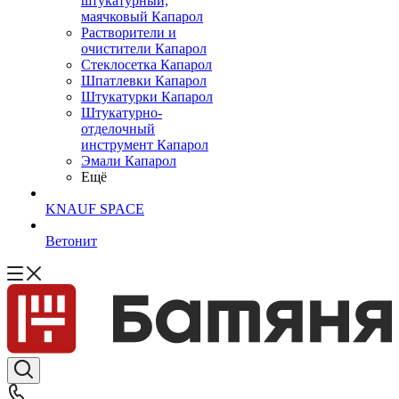
штукатурный,
маячковый Капарол
Растворители и
очистители Капарол
Cтеклосетка Капарол
Шпатлевки Капарол
Штукатурки Капарол
Штукатурно-
отделочный
инструмент Капарол
Эмали Капарол
Ещё
KNAUF SPACE
Ветонит