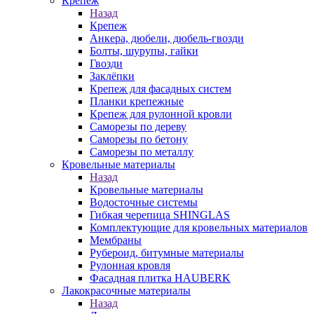
Крепеж
Назад
Крепеж
Анкера, дюбели, дюбель-гвозди
Болты, шурупы, гайки
Гвозди
Заклёпки
Крепеж для фасадных систем
Планки крепежные
Крепеж для рулонной кровли
Саморезы по дереву
Саморезы по бетону
Саморезы по металлу
Кровельные материалы
Назад
Кровельные материалы
Водосточные системы
Гибкая черепица SHINGLAS
Комплектующие для кровельных материалов
Мембраны
Рубероид, битумные материалы
Рулонная кровля
Фасадная плитка HAUBERK
Лакокрасочные материалы
Назад