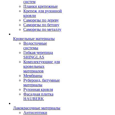
систем
Планки крепежные
Крепеж для рулонной
кровли
Саморезы по дереву
Саморезы по бетону
Саморезы по металлу
Кровельные материалы
Водосточные
системы
Гибкая черепица
SHINGLAS
Комплектующие для
кровельных
материалов
Мембраны
Рубероид, битумные
материалы
Рулонная кровля
Фасадная плитка
HAUBERK
Лакокрасочные материалы
Антисептики