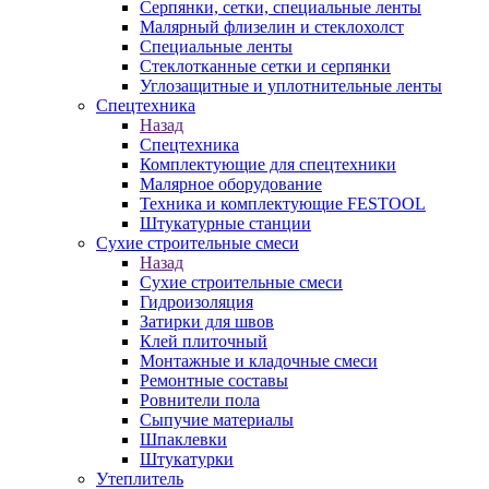
Серпянки, сетки, специальные ленты
Малярный флизелин и стеклохолст
Специальные ленты
Стеклотканные сетки и серпянки
Углозащитные и уплотнительные ленты
Спецтехника
Назад
Спецтехника
Комплектующие для спецтехники
Малярное оборудование
Техника и комплектующие FESTOOL
Штукатурные станции
Сухие строительные смеси
Назад
Сухие строительные смеси
Гидроизоляция
Затирки для швов
Клей плиточный
Монтажные и кладочные смеси
Ремонтные составы
Ровнители пола
Сыпучие материалы
Шпаклевки
Штукатурки
Утеплитель