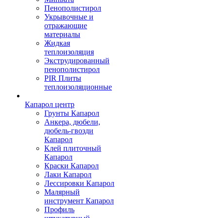
Пенополистирол
Укрывочные и
отражающие
материалы
Жидкая
теплоизоляция
Экструдированный
пенополистирол
PIR Плиты
теплоизоляционные
Капарол центр
Грунты Капарол
Анкера, дюбели,
дюбель-гвозди
Капарол
Клей плиточный
Капарол
Краски Капарол
Лаки Капарол
Лессировки Капарол
Малярный
инструмент Капарол
Профиль