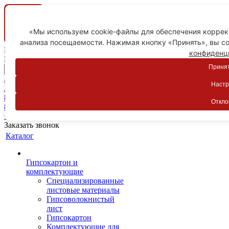
«Мы используем cookie-файлы для обеспечения коррект
анализа посещаемости. Нажимая кнопку «Принять», вы со
Ваш город
конфиденц
Пятигорск
Принят
Настр
Личный кабинет
8-800-775-59-89
Откло
8-800-775-59-89
+7 918 754-83-77
Заказать звонок
Каталог
Гипсокартон и
комплектующие
Специализированные
листовые материалы
Гипсоволокнистый
лист
Гипсокартон
Комплектующие для