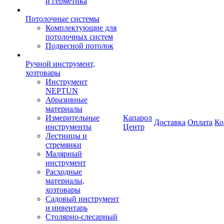
и герметика
Потолочные системы
Комплектующие для
потолочных систем
Подвесной потолок
Ручной инструмент,
хозтовары
Инструмент
NEPTUN
Абразивные
материалы
Измерительные
Капарол
Доставка
Оплата
Ко
инструменты
Центр
Лестницы и
стремянки
Малярный
инструмент
Расходные
материалы,
хозтовары
Садовый инструмент
и инвентарь
Столярно-слесарный