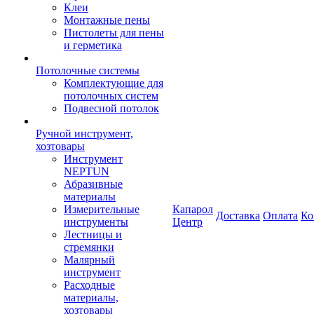
Клеи
Монтажные пены
Пистолеты для пены
и герметика
Потолочные системы
Комплектующие для
потолочных систем
Подвесной потолок
Ручной инструмент,
хозтовары
Инструмент
NEPTUN
Абразивные
материалы
Измерительные
Капарол
Доставка
Оплата
Ко
инструменты
Центр
Лестницы и
стремянки
Малярный
инструмент
Расходные
материалы,
хозтовары