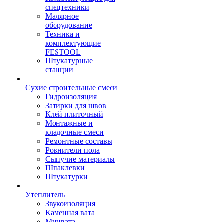
спецтехники
Малярное
оборудование
Техника и
комплектующие
FESTOOL
Штукатурные
станции
Сухие строительные смеси
Гидроизоляция
Затирки для швов
Клей плиточный
Монтажные и
кладочные смеси
Ремонтные составы
Ровнители пола
Сыпучие материалы
Шпаклевки
Штукатурки
Утеплитель
Звукоизоляция
Каменная вата
Минвата