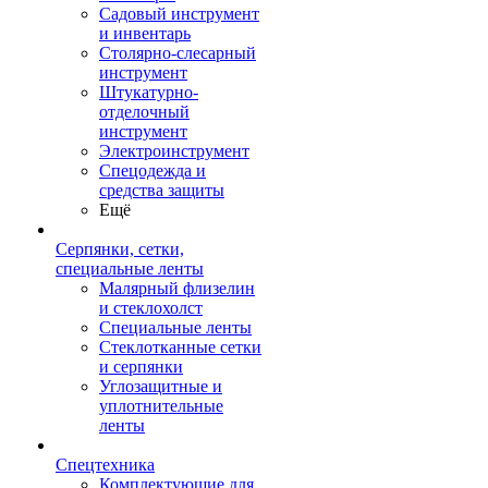
Садовый инструмент
и инвентарь
Столярно-слесарный
инструмент
Штукатурно-
отделочный
инструмент
Электроинструмент
Спецодежда и
средства защиты
Ещё
Серпянки, сетки,
специальные ленты
Малярный флизелин
и стеклохолст
Специальные ленты
Стеклотканные сетки
и серпянки
Углозащитные и
уплотнительные
ленты
Спецтехника
Комплектующие для