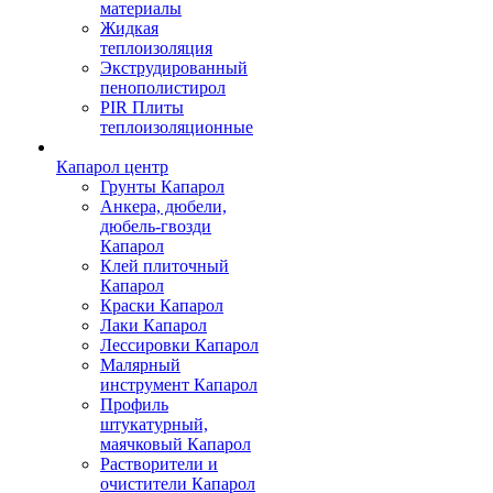
материалы
Жидкая
теплоизоляция
Экструдированный
пенополистирол
PIR Плиты
теплоизоляционные
Капарол центр
Грунты Капарол
Анкера, дюбели,
дюбель-гвозди
Капарол
Клей плиточный
Капарол
Краски Капарол
Лаки Капарол
Лессировки Капарол
Малярный
инструмент Капарол
Профиль
штукатурный,
маячковый Капарол
Растворители и
очистители Капарол