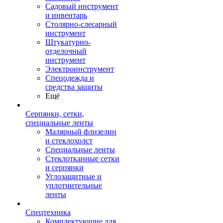
Садовый инструмент
и инвентарь
Столярно-слесарный
инструмент
Штукатурно-
отделочный
инструмент
Электроинструмент
Спецодежда и
средства защиты
Ещё
Серпянки, сетки,
специальные ленты
Малярный флизелин
и стеклохолст
Специальные ленты
Стеклотканные сетки
и серпянки
Углозащитные и
уплотнительные
ленты
Спецтехника
Комплектующие для