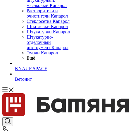
штукатурный,
маячковый Капарол
Растворители и
очистители Капарол
Cтеклосетка Капарол
Шпатлевки Капарол
Штукатурки Капарол
Штукатурно-
отделочный
инструмент Капарол
Эмали Капарол
Ещё
KNAUF SPACE
Ветонит