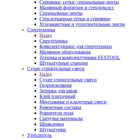
Серпянки, сетки, специальные ленты
Малярный флизелин и стеклохолст
Специальные ленты
Стеклотканные сетки и серпянки
Углозащитные и уплотнительные ленты
Спецтехника
Назад
Спецтехника
Комплектующие для спецтехники
Малярное оборудование
Техника и комплектующие FESTOOL
Штукатурные станции
Сухие строительные смеси
Назад
Сухие строительные смеси
Гидроизоляция
Затирки для швов
Клей плиточный
Монтажные и кладочные смеси
Ремонтные составы
Ровнители пола
Сыпучие материалы
Шпаклевки
Штукатурки
Утеплитель