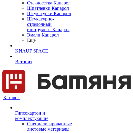
Cтеклосетка Капарол
Шпатлевки Капарол
Штукатурки Капарол
Штукатурно-
отделочный
инструмент Капарол
Эмали Капарол
Ещё
KNAUF SPACE
Ветонит
Каталог
Гипсокартон и
комплектующие
Специализированные
листовые материалы