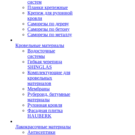
систем
Планки крепежные
Крепеж для рулонной
кровли
Саморезы по дереву
Саморезы по бетону
Саморезы по металлу
Кровельные материалы
Водосточные
системы
Гибкая черепица
SHINGLAS
Комплектующие для
кровельных
материалов
Мембраны
Рубероид, битумные
материалы
Рулонная кровля
Фасадная плитка
HAUBERK
Лакокрасочные материалы
Антисептики