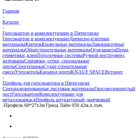
Главная
-
Каталог
-
Гипсокартон и комплектующие в Пятигорске
Гипсокартон и комплектующие
Древесно-плитные
материалы
Крепеж
Кровельные материалы
Лакокрасочные
материалы
Общестроительные материалы
Огнезащита
Пены,
герметики, клеи
Потолочные системы
Ручной инструмент,
хозтовары
Серпянки, сетки, специальные
ленты
Спецтехника
Сухие строительные
смеси
Утеплитель
Капарол центр
KNAUF SPACE
Ветонит
-
Профиль для гипсокартона в Пятигорске
Специализированные листовые материалы
Гипсоволокнистый
лист
Гипсокартон
Комплектующие для
металлокаркаса
Профиль штукатурный, маячковый
-
Профиль 60*27х3м Гранд Лайн 050 42м.п./пач.