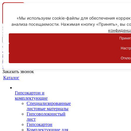
«Мы используем cookie-файлы для обеспечения коррект
анализа посещаемости. Нажимая кнопку «Принять», вы со
Ваш город
конфиденц
Пятигорск
Принят
Настр
Личный кабинет
8-800-775-59-89
Откло
8-800-775-59-89
+7 918 754-83-77
Заказать звонок
Каталог
Гипсокартон и
комплектующие
Специализированные
листовые материалы
Гипсоволокнистый
лист
Гипсокартон
Комплектующие для