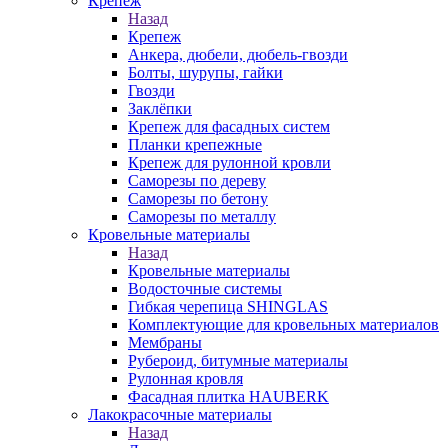
Крепеж
Назад
Крепеж
Анкера, дюбели, дюбель-гвозди
Болты, шурупы, гайки
Гвозди
Заклёпки
Крепеж для фасадных систем
Планки крепежные
Крепеж для рулонной кровли
Саморезы по дереву
Саморезы по бетону
Саморезы по металлу
Кровельные материалы
Назад
Кровельные материалы
Водосточные системы
Гибкая черепица SHINGLAS
Комплектующие для кровельных материалов
Мембраны
Рубероид, битумные материалы
Рулонная кровля
Фасадная плитка HAUBERK
Лакокрасочные материалы
Назад