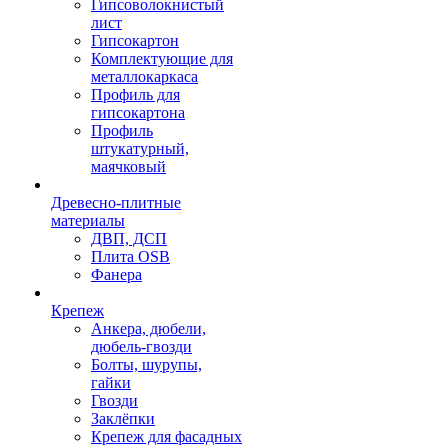
Гипсоволокнистый
лист
Гипсокартон
Комплектующие для
металлокаркаса
Профиль для
гипсокартона
Профиль
штукатурный,
маячковый
Древесно-плитные
материалы
ДВП, ДСП
Плита OSB
Фанера
Крепеж
Анкера, дюбели,
дюбель-гвозди
Болты, шурупы,
гайки
Гвозди
Заклёпки
Крепеж для фасадных