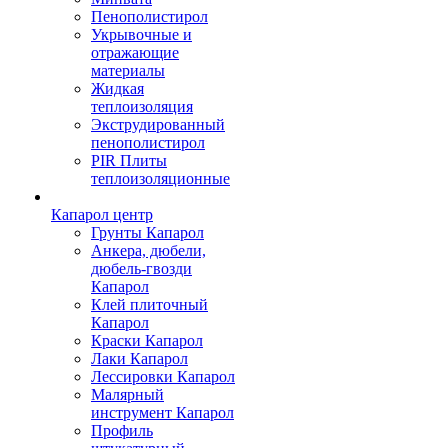
Пенополистирол
Укрывочные и
отражающие
материалы
Жидкая
теплоизоляция
Экструдированный
пенополистирол
PIR Плиты
теплоизоляционные
Капарол центр
Грунты Капарол
Анкера, дюбели,
дюбель-гвозди
Капарол
Клей плиточный
Капарол
Краски Капарол
Лаки Капарол
Лессировки Капарол
Малярный
инструмент Капарол
Профиль