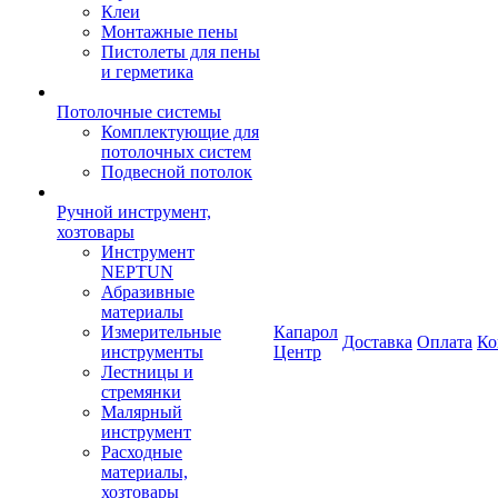
Клеи
Монтажные пены
Пистолеты для пены
и герметика
Потолочные системы
Комплектующие для
потолочных систем
Подвесной потолок
Ручной инструмент,
хозтовары
Инструмент
NEPTUN
Абразивные
материалы
Измерительные
Капарол
Доставка
Оплата
Ко
инструменты
Центр
Лестницы и
стремянки
Малярный
инструмент
Расходные
материалы,
хозтовары