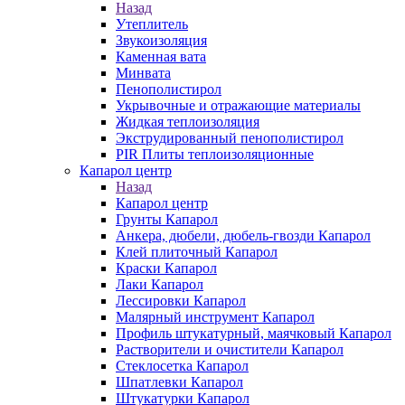
Назад
Утеплитель
Звукоизоляция
Каменная вата
Минвата
Пенополистирол
Укрывочные и отражающие материалы
Жидкая теплоизоляция
Экструдированный пенополистирол
PIR Плиты теплоизоляционные
Капарол центр
Назад
Капарол центр
Грунты Капарол
Анкера, дюбели, дюбель-гвозди Капарол
Клей плиточный Капарол
Краски Капарол
Лаки Капарол
Лессировки Капарол
Малярный инструмент Капарол
Профиль штукатурный, маячковый Капарол
Растворители и очистители Капарол
Cтеклосетка Капарол
Шпатлевки Капарол
Штукатурки Капарол