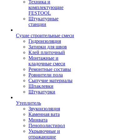
Техника и
комплектующие
FESTOOL
Штукатурные
станции
Сухие строительные смеси
Гидроизоляция
Затирки для швов
Клей плиточный
Монтажные и
кладочные смеси
Ремонтные составы
Ровнители пола
Сыпучие материалы
Шпаклевки
Штукатурки
Утеплитель
Звукоизоляция
Каменная вата
Минвата
Пенополистирол
Укрывочные и
отражающие