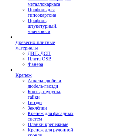
металлокаркаса
Профиль для
гипсокартона
Профиль
штукатурный,
маячковый
Древесно-плитные
материалы
ДВП, ДСП
Плита OSB
Фанера
Крепеж
Анкера, дюбели,
дюбель-гвозди
Болты, шурупы,
гайки
Гвозди
Заклёпки
Крепеж для фасадных
систем
Планки крепежные
Крепеж для рулонной
кровли