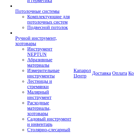
и герметика
Потолочные системы
Комплектующие для
потолочных систем
Подвесной потолок
Ручной инструмент,
хозтовары
Инструмент
NEPTUN
Абразивные
материалы
Измерительные
Капарол
Доставка
Оплата
Ко
инструменты
Центр
Лестницы и
стремянки
Малярный
инструмент
Расходные
материалы,
хозтовары
Садовый инструмент
и инвентарь
Столярно-слесарный