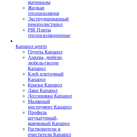
материалы
Жидкая
теплоизоляция
Экструдированный
пенополистирол
PIR Плиты
теплоизоляционные
Капарол центр
Грунты Капарол
Анкера, дюбели,
дюбель-гвозди
Капарол
Клей плиточный
Капарол
Краски Капарол
Лаки Капарол
Лессировки Капарол
Малярный
инструмент Капарол
Профиль
штукатурный,
маячковый Капарол
Растворители и
очистители Капарол