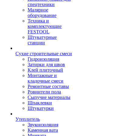
спецтехники
Малярное
оборудование
Техника и
комплектующие
FESTOOL
Штукатурные
станции
Сухие строительные смеси
Гидроизоляция
Затирки для швов
Клей плиточный
Монтажные и
кладочные смеси
Ремонтные составы
Ровнители пола
Сыпучие материалы
Шпаклевки
Штукатурки
Утеплитель
Звукоизоляция
Каменная вата
Минвата