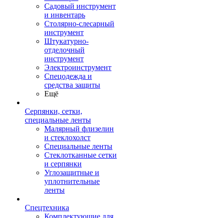
Садовый инструмент
и инвентарь
Столярно-слесарный
инструмент
Штукатурно-
отделочный
инструмент
Электроинструмент
Спецодежда и
средства защиты
Ещё
Серпянки, сетки,
специальные ленты
Малярный флизелин
и стеклохолст
Специальные ленты
Стеклотканные сетки
и серпянки
Углозащитные и
уплотнительные
ленты
Спецтехника
Комплектующие для