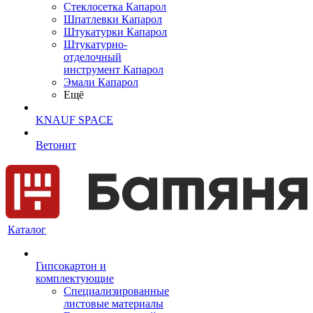
Cтеклосетка Капарол
Шпатлевки Капарол
Штукатурки Капарол
Штукатурно-
отделочный
инструмент Капарол
Эмали Капарол
Ещё
KNAUF SPACE
Ветонит
Каталог
Гипсокартон и
комплектующие
Специализированные
листовые материалы