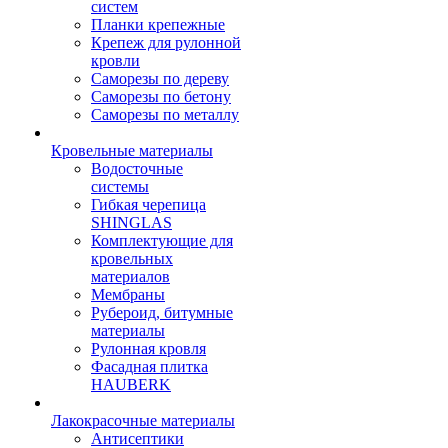
систем
Планки крепежные
Крепеж для рулонной
кровли
Саморезы по дереву
Саморезы по бетону
Саморезы по металлу
Кровельные материалы
Водосточные
системы
Гибкая черепица
SHINGLAS
Комплектующие для
кровельных
материалов
Мембраны
Рубероид, битумные
материалы
Рулонная кровля
Фасадная плитка
HAUBERK
Лакокрасочные материалы
Антисептики