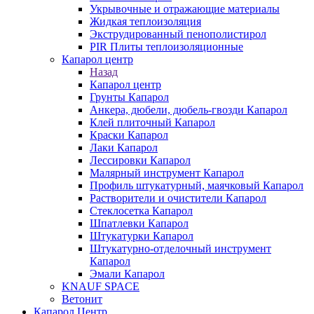
Укрывочные и отражающие материалы
Жидкая теплоизоляция
Экструдированный пенополистирол
PIR Плиты теплоизоляционные
Капарол центр
Назад
Капарол центр
Грунты Капарол
Анкера, дюбели, дюбель-гвозди Капарол
Клей плиточный Капарол
Краски Капарол
Лаки Капарол
Лессировки Капарол
Малярный инструмент Капарол
Профиль штукатурный, маячковый Капарол
Растворители и очистители Капарол
Cтеклосетка Капарол
Шпатлевки Капарол
Штукатурки Капарол
Штукатурно-отделочный инструмент
Капарол
Эмали Капарол
KNAUF SPACE
Ветонит
Капарол Центр