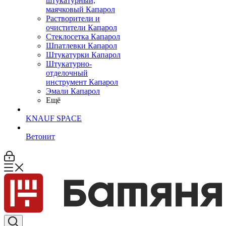
штукатурный,
маячковый Капарол
Растворители и
очистители Капарол
Cтеклосетка Капарол
Шпатлевки Капарол
Штукатурки Капарол
Штукатурно-
отделочный
инструмент Капарол
Эмали Капарол
Ещё
KNAUF SPACE
Ветонит