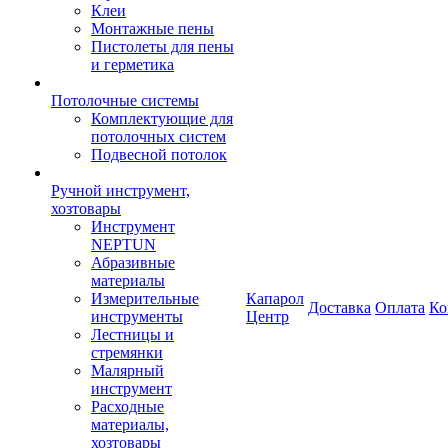
Клеи
Монтажные пены
Пистолеты для пены
и герметика
Потолочные системы
Комплектующие для
потолочных систем
Подвесной потолок
Ручной инструмент,
хозтовары
Инструмент
NEPTUN
Абразивные
материалы
Измерительные
Капарол
Доставка
Оплата
Ко
инструменты
Центр
Лестницы и
стремянки
Малярный
инструмент
Расходные
материалы,
хозтовары