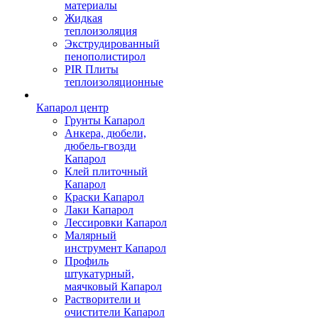
материалы
Жидкая
теплоизоляция
Экструдированный
пенополистирол
PIR Плиты
теплоизоляционные
Капарол центр
Грунты Капарол
Анкера, дюбели,
дюбель-гвозди
Капарол
Клей плиточный
Капарол
Краски Капарол
Лаки Капарол
Лессировки Капарол
Малярный
инструмент Капарол
Профиль
штукатурный,
маячковый Капарол
Растворители и
очистители Капарол