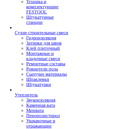
Техника и
комплектующие
FESTOOL
Штукатурные
станции
Сухие строительные смеси
Гидроизоляция
Затирки для швов
Клей плиточный
Монтажные и
кладочные смеси
Ремонтные составы
Ровнители пола
Сыпучие материалы
Шпаклевки
Штукатурки
Утеплитель
Звукоизоляция
Каменная вата
Минвата
Пенополистирол
Укрывочные и
отражающие