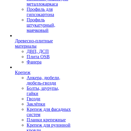
металлокаркаса
Профиль для
гипсокартона
Профиль
штукатурный,
маячковый
Древесно-плитные
материалы
ДВП, ДСП
Плита OSB
Фанера
Крепеж
Анкера, дюбели,
дюбель-гвозди
Болты, шурупы,
гайки
Гвозди
Заклёпки
Крепеж для фасадных
систем
Планки крепежные
Крепеж для рулонной
кровли