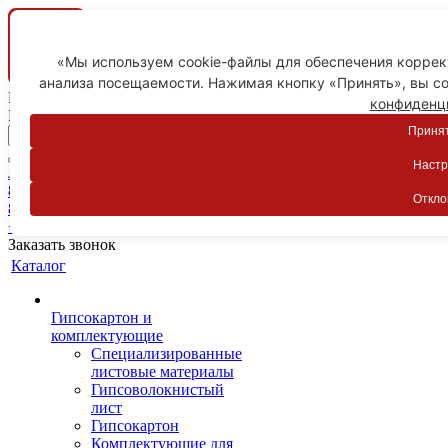
«Мы используем cookie-файлы для обеспечения коррект
анализа посещаемости. Нажимая кнопку «Принять», вы со
Ваш город
конфиденц
Пятигорск
Принят
Настр
Личный кабинет
8-800-775-59-89
Откло
8-800-775-59-89
+7 918 754-83-77
Заказать звонок
Каталог
Гипсокартон и
комплектующие
Специализированные
листовые материалы
Гипсоволокнистый
лист
Гипсокартон
Комплектующие для