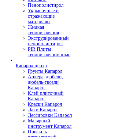
Пенополистирол
Укрывочные и
отражающие
материалы
Жидкая
теплоизоляция
Экструдированный
пенополистирол
PIR Плиты
теплоизоляционные
Капарол центр
Грунты Капарол
Анкера, дюбели,
дюбель-гвозди
Капарол
Клей плиточный
Капарол
Краски Капарол
Лаки Капарол
Лессировки Капарол
Малярный
инструмент Капарол
Профиль