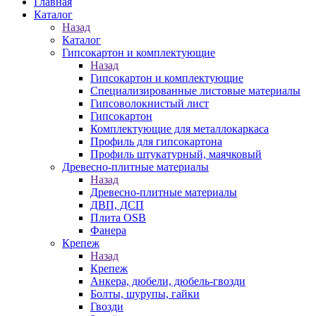
Главная
Каталог
Назад
Каталог
Гипсокартон и комплектующие
Назад
Гипсокартон и комплектующие
Специализированные листовые материалы
Гипсоволокнистый лист
Гипсокартон
Комплектующие для металлокаркаса
Профиль для гипсокартона
Профиль штукатурный, маячковый
Древесно-плитные материалы
Назад
Древесно-плитные материалы
ДВП, ДСП
Плита OSB
Фанера
Крепеж
Назад
Крепеж
Анкера, дюбели, дюбель-гвозди
Болты, шурупы, гайки
Гвозди