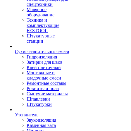
спецтехники
Малярное
оборудование
Техника и
комплектующие
FESTOOL
Штукатурные
станции
Сухие строительные смеси
Гидроизоляция
Затирки для швов
Клей плиточный
Монтажные и
кладочные смеси
Ремонтные составы
Ровнители пола
Сыпучие материалы
Шпаклевки
Штукатурки
Утеплитель
Звукоизоляция
Каменная вата
Минвата