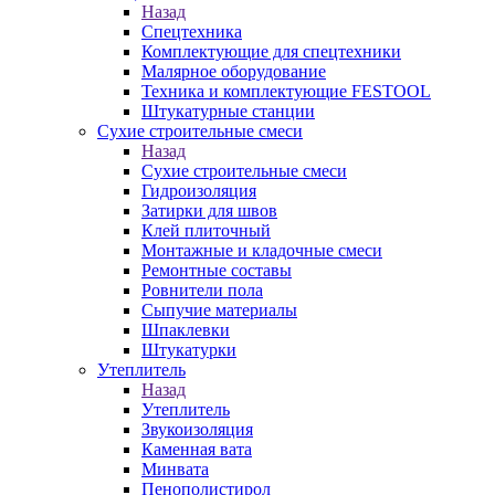
Назад
Спецтехника
Комплектующие для спецтехники
Малярное оборудование
Техника и комплектующие FESTOOL
Штукатурные станции
Сухие строительные смеси
Назад
Сухие строительные смеси
Гидроизоляция
Затирки для швов
Клей плиточный
Монтажные и кладочные смеси
Ремонтные составы
Ровнители пола
Сыпучие материалы
Шпаклевки
Штукатурки
Утеплитель
Назад
Утеплитель
Звукоизоляция
Каменная вата
Минвата
Пенополистирол