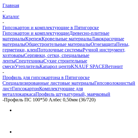
Главная
-
Каталог
-
Гипсокартон и комплектующие в Пятигорске
Гипсокартон и комплектующие
Древесно-плитные
материалы
Крепеж
Кровельные материалы
Лакокрасочные
материалы
Общестроительные материалы
Огнезащита
Пены,
герметики, клеи
Потолочные системы
Ручной инструмент,
хозтовары
Серпянки, сетки, специальные
ленты
Спецтехника
Сухие строительные
смеси
Утеплитель
Капарол центр
KNAUF SPACE
Ветонит
-
Профиль для гипсокартона в Пятигорске
Специализированные листовые материалы
Гипсоволокнистый
лист
Гипсокартон
Комплектующие для
металлокаркаса
Профиль штукатурный, маячковый
-
Профиль ПС 100*50 Албес 0,50мм (36/720)