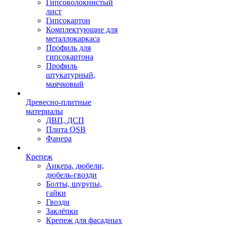
Гипсоволокнистый
лист
Гипсокартон
Комплектующие для
металлокаркаса
Профиль для
гипсокартона
Профиль
штукатурный,
маячковый
Древесно-плитные
материалы
ДВП, ДСП
Плита OSB
Фанера
Крепеж
Анкера, дюбели,
дюбель-гвозди
Болты, шурупы,
гайки
Гвозди
Заклёпки
Крепеж для фасадных