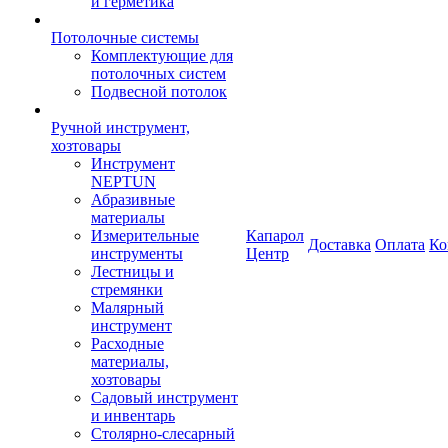
и герметика
Потолочные системы
Комплектующие для
потолочных систем
Подвесной потолок
Ручной инструмент,
хозтовары
Инструмент
NEPTUN
Абразивные
материалы
Измерительные
Капарол
Доставка
Оплата
Ко
инструменты
Центр
Лестницы и
стремянки
Малярный
инструмент
Расходные
материалы,
хозтовары
Садовый инструмент
и инвентарь
Столярно-слесарный