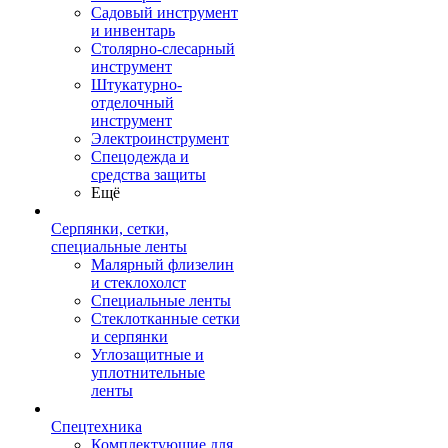
Садовый инструмент
и инвентарь
Столярно-слесарный
инструмент
Штукатурно-
отделочный
инструмент
Электроинструмент
Спецодежда и
средства защиты
Ещё
Серпянки, сетки,
специальные ленты
Малярный флизелин
и стеклохолст
Специальные ленты
Стеклотканные сетки
и серпянки
Углозащитные и
уплотнительные
ленты
Спецтехника
Комплектующие для