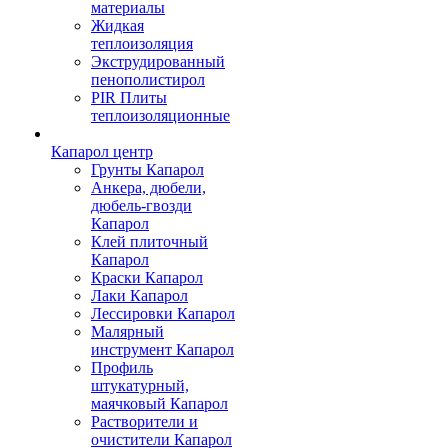
материалы
Жидкая
теплоизоляция
Экструдированный
пенополистирол
PIR Плиты
теплоизоляционные
Капарол центр
Грунты Капарол
Анкера, дюбели,
дюбель-гвозди
Капарол
Клей плиточный
Капарол
Краски Капарол
Лаки Капарол
Лессировки Капарол
Малярный
инструмент Капарол
Профиль
штукатурный,
маячковый Капарол
Растворители и
очистители Капарол