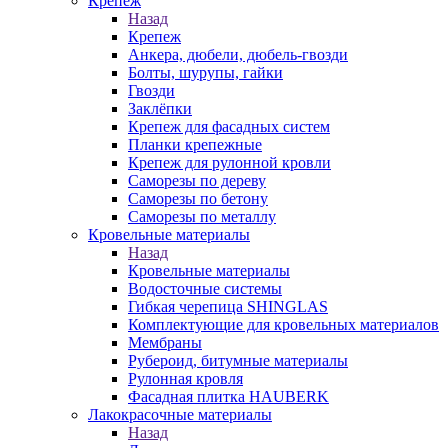
Крепеж
Назад
Крепеж
Анкера, дюбели, дюбель-гвозди
Болты, шурупы, гайки
Гвозди
Заклёпки
Крепеж для фасадных систем
Планки крепежные
Крепеж для рулонной кровли
Саморезы по дереву
Саморезы по бетону
Саморезы по металлу
Кровельные материалы
Назад
Кровельные материалы
Водосточные системы
Гибкая черепица SHINGLAS
Комплектующие для кровельных материалов
Мембраны
Рубероид, битумные материалы
Рулонная кровля
Фасадная плитка HAUBERK
Лакокрасочные материалы
Назад