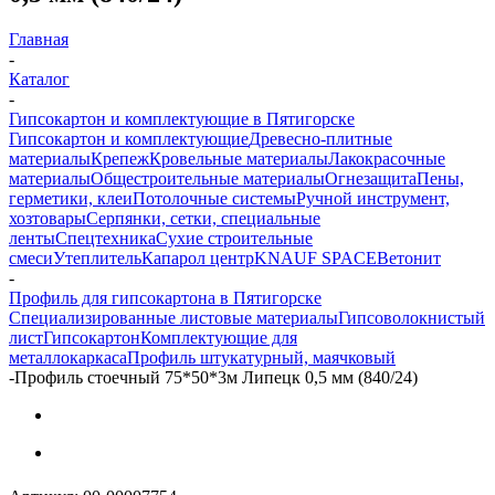
Главная
-
Каталог
-
Гипсокартон и комплектующие в Пятигорске
Гипсокартон и комплектующие
Древесно-плитные
материалы
Крепеж
Кровельные материалы
Лакокрасочные
материалы
Общестроительные материалы
Огнезащита
Пены,
герметики, клеи
Потолочные системы
Ручной инструмент,
хозтовары
Серпянки, сетки, специальные
ленты
Спецтехника
Сухие строительные
смеси
Утеплитель
Капарол центр
KNAUF SPACE
Ветонит
-
Профиль для гипсокартона в Пятигорске
Специализированные листовые материалы
Гипсоволокнистый
лист
Гипсокартон
Комплектующие для
металлокаркаса
Профиль штукатурный, маячковый
-
Профиль стоечный 75*50*3м Липецк 0,5 мм (840/24)