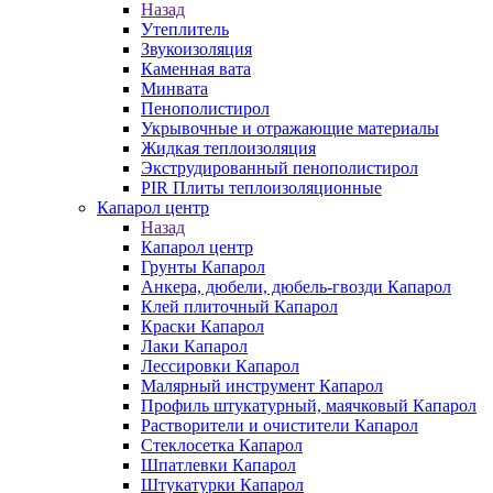
Назад
Утеплитель
Звукоизоляция
Каменная вата
Минвата
Пенополистирол
Укрывочные и отражающие материалы
Жидкая теплоизоляция
Экструдированный пенополистирол
PIR Плиты теплоизоляционные
Капарол центр
Назад
Капарол центр
Грунты Капарол
Анкера, дюбели, дюбель-гвозди Капарол
Клей плиточный Капарол
Краски Капарол
Лаки Капарол
Лессировки Капарол
Малярный инструмент Капарол
Профиль штукатурный, маячковый Капарол
Растворители и очистители Капарол
Cтеклосетка Капарол
Шпатлевки Капарол
Штукатурки Капарол