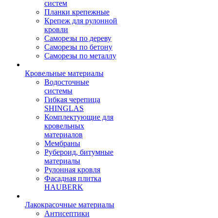
систем
Планки крепежные
Крепеж для рулонной
кровли
Саморезы по дереву
Саморезы по бетону
Саморезы по металлу
Кровельные материалы
Водосточные
системы
Гибкая черепица
SHINGLAS
Комплектующие для
кровельных
материалов
Мембраны
Рубероид, битумные
материалы
Рулонная кровля
Фасадная плитка
HAUBERK
Лакокрасочные материалы
Антисептики