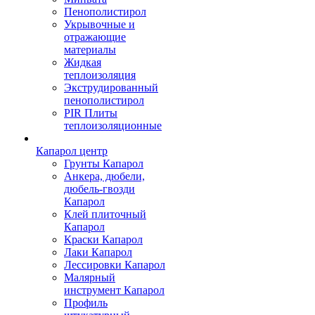
Пенополистирол
Укрывочные и
отражающие
материалы
Жидкая
теплоизоляция
Экструдированный
пенополистирол
PIR Плиты
теплоизоляционные
Капарол центр
Грунты Капарол
Анкера, дюбели,
дюбель-гвозди
Капарол
Клей плиточный
Капарол
Краски Капарол
Лаки Капарол
Лессировки Капарол
Малярный
инструмент Капарол
Профиль