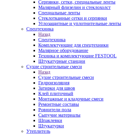
Серпянки, сетки, специальные ленты
Малярный флизелин и стеклохолст
Специальные ленты
Стеклотканные сетки и серпянки
Углозащитные и уплотнительные ленты
Спецтехника
Назад
Спецтехника
Комплектующие для спецтехники
Малярное оборудование
Техника и комплектующие FESTOOL
Штукатурные станции
Сухие строительные смеси
Назад
Сухие строительные смеси
Гидроизоляция
Затирки для швов
Клей плиточный
Монтажные и кладочные смеси
Ремонтные составы
Ровнители пола
Сыпучие материалы
Шпаклевки
Штукатурки
Утеплитель