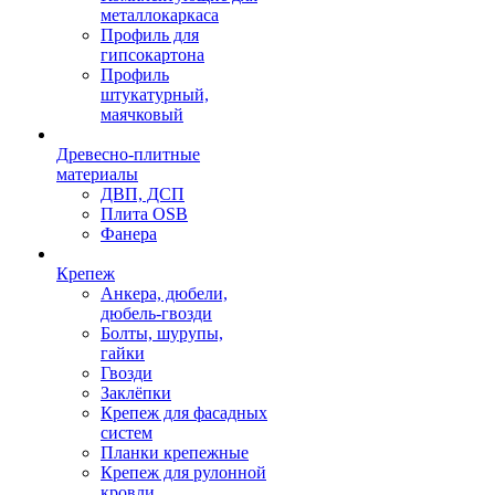
металлокаркаса
Профиль для
гипсокартона
Профиль
штукатурный,
маячковый
Древесно-плитные
материалы
ДВП, ДСП
Плита OSB
Фанера
Крепеж
Анкера, дюбели,
дюбель-гвозди
Болты, шурупы,
гайки
Гвозди
Заклёпки
Крепеж для фасадных
систем
Планки крепежные
Крепеж для рулонной
кровли