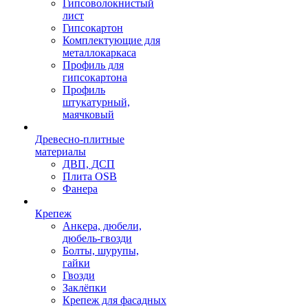
Гипсоволокнистый
лист
Гипсокартон
Комплектующие для
металлокаркаса
Профиль для
гипсокартона
Профиль
штукатурный,
маячковый
Древесно-плитные
материалы
ДВП, ДСП
Плита OSB
Фанера
Крепеж
Анкера, дюбели,
дюбель-гвозди
Болты, шурупы,
гайки
Гвозди
Заклёпки
Крепеж для фасадных