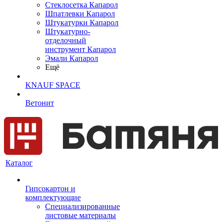
Cтеклосетка Капарол
Шпатлевки Капарол
Штукатурки Капарол
Штукатурно-
отделочный
инструмент Капарол
Эмали Капарол
Ещё
KNAUF SPACE
Ветонит
Каталог
Гипсокартон и
комплектующие
Специализированные
листовые материалы