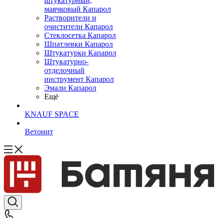
штукатурный,
маячковый Капарол
Растворители и
очистители Капарол
Cтеклосетка Капарол
Шпатлевки Капарол
Штукатурки Капарол
Штукатурно-
отделочный
инструмент Капарол
Эмали Капарол
Ещё
KNAUF SPACE
Ветонит