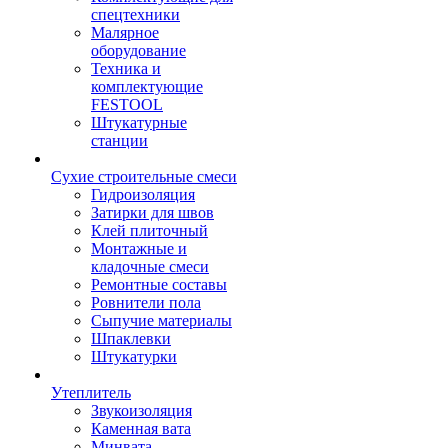
спецтехники
Малярное
оборудование
Техника и
комплектующие
FESTOOL
Штукатурные
станции
Сухие строительные смеси
Гидроизоляция
Затирки для швов
Клей плиточный
Монтажные и
кладочные смеси
Ремонтные составы
Ровнители пола
Сыпучие материалы
Шпаклевки
Штукатурки
Утеплитель
Звукоизоляция
Каменная вата
Минвата