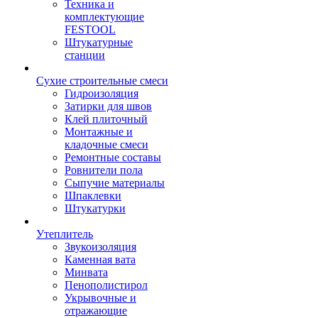
Техника и
комплектующие
FESTOOL
Штукатурные
станции
Сухие строительные смеси
Гидроизоляция
Затирки для швов
Клей плиточный
Монтажные и
кладочные смеси
Ремонтные составы
Ровнители пола
Сыпучие материалы
Шпаклевки
Штукатурки
Утеплитель
Звукоизоляция
Каменная вата
Минвата
Пенополистирол
Укрывочные и
отражающие