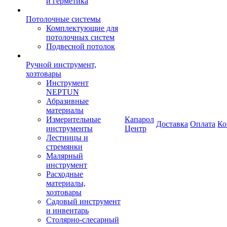
и герметика
Потолочные системы
Комплектующие для
потолочных систем
Подвесной потолок
Ручной инструмент,
хозтовары
Инструмент
NEPTUN
Абразивные
материалы
Измерительные
Капарол
Доставка
Оплата
Ко
инструменты
Центр
Лестницы и
стремянки
Малярный
инструмент
Расходные
материалы,
хозтовары
Садовый инструмент
и инвентарь
Столярно-слесарный