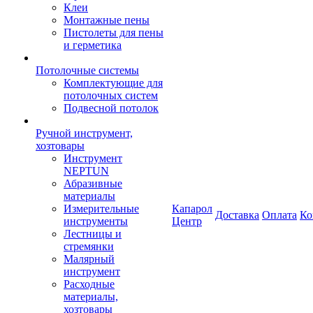
Клеи
Монтажные пены
Пистолеты для пены
и герметика
Потолочные системы
Комплектующие для
потолочных систем
Подвесной потолок
Ручной инструмент,
хозтовары
Инструмент
NEPTUN
Абразивные
материалы
Измерительные
Капарол
Доставка
Оплата
Ко
инструменты
Центр
Лестницы и
стремянки
Малярный
инструмент
Расходные
материалы,
хозтовары