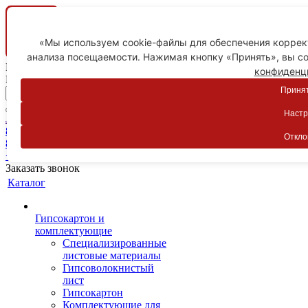
«Мы используем cookie-файлы для обеспечения коррект
анализа посещаемости. Нажимая кнопку «Принять», вы со
Ваш город
конфиденц
Пятигорск
Принят
Настр
Личный кабинет
8-800-775-59-89
Откло
8-800-775-59-89
+7 918 754-83-77
Заказать звонок
Каталог
Гипсокартон и
комплектующие
Специализированные
листовые материалы
Гипсоволокнистый
лист
Гипсокартон
Комплектующие для