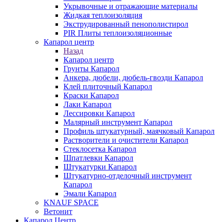
Укрывочные и отражающие материалы
Жидкая теплоизоляция
Экструдированный пенополистирол
PIR Плиты теплоизоляционные
Капарол центр
Назад
Капарол центр
Грунты Капарол
Анкера, дюбели, дюбель-гвозди Капарол
Клей плиточный Капарол
Краски Капарол
Лаки Капарол
Лессировки Капарол
Малярный инструмент Капарол
Профиль штукатурный, маячковый Капарол
Растворители и очистители Капарол
Cтеклосетка Капарол
Шпатлевки Капарол
Штукатурки Капарол
Штукатурно-отделочный инструмент
Капарол
Эмали Капарол
KNAUF SPACE
Ветонит
Капарол Центр