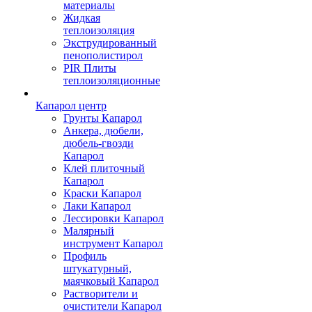
материалы
Жидкая
теплоизоляция
Экструдированный
пенополистирол
PIR Плиты
теплоизоляционные
Капарол центр
Грунты Капарол
Анкера, дюбели,
дюбель-гвозди
Капарол
Клей плиточный
Капарол
Краски Капарол
Лаки Капарол
Лессировки Капарол
Малярный
инструмент Капарол
Профиль
штукатурный,
маячковый Капарол
Растворители и
очистители Капарол