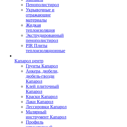
Пенополистирол
Укрывочные и
отражающие
материалы
Жидкая
теплоизоляция
Экструдированный
пенополистирол
PIR Плиты
теплоизоляционные
Капарол центр
Грунты Капарол
Анкера, дюбели,
дюбель-гвозди
Капарол
Клей плиточный
Капарол
Краски Капарол
Лаки Капарол
Лессировки Капарол
Малярный
инструмент Капарол
Профиль