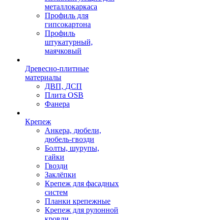
металлокаркаса
Профиль для
гипсокартона
Профиль
штукатурный,
маячковый
Древесно-плитные
материалы
ДВП, ДСП
Плита OSB
Фанера
Крепеж
Анкера, дюбели,
дюбель-гвозди
Болты, шурупы,
гайки
Гвозди
Заклёпки
Крепеж для фасадных
систем
Планки крепежные
Крепеж для рулонной
кровли