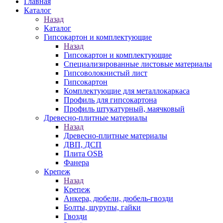
Главная
Каталог
Назад
Каталог
Гипсокартон и комплектующие
Назад
Гипсокартон и комплектующие
Специализированные листовые материалы
Гипсоволокнистый лист
Гипсокартон
Комплектующие для металлокаркаса
Профиль для гипсокартона
Профиль штукатурный, маячковый
Древесно-плитные материалы
Назад
Древесно-плитные материалы
ДВП, ДСП
Плита OSB
Фанера
Крепеж
Назад
Крепеж
Анкера, дюбели, дюбель-гвозди
Болты, шурупы, гайки
Гвозди