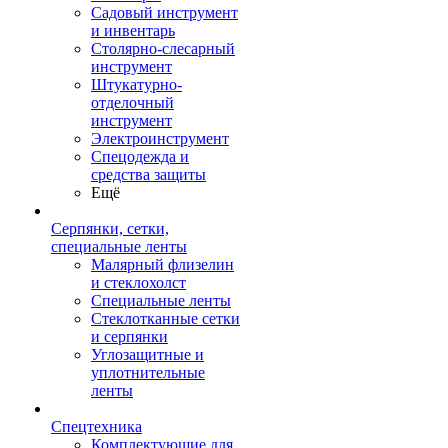
Садовый инструмент
и инвентарь
Столярно-слесарный
инструмент
Штукатурно-
отделочный
инструмент
Электроинструмент
Спецодежда и
средства защиты
Ещё
Серпянки, сетки,
специальные ленты
Малярный флизелин
и стеклохолст
Специальные ленты
Стеклотканные сетки
и серпянки
Углозащитные и
уплотнительные
ленты
Спецтехника
Комплектующие для