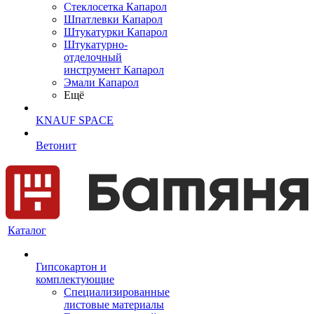
Cтеклосетка Капарол
Шпатлевки Капарол
Штукатурки Капарол
Штукатурно-
отделочный
инструмент Капарол
Эмали Капарол
Ещё
KNAUF SPACE
Ветонит
Каталог
Гипсокартон и
комплектующие
Специализированные
листовые материалы