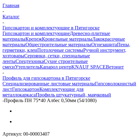
Главная
-
Каталог
-
Гипсокартон и комплектующие в Пятигорске
Гипсокартон и комплектующие
Древесно-плитные
материалы
Крепеж
Кровельные материалы
Лакокрасочные
материалы
Общестроительные материалы
Огнезащита
Пены,
герметики, клеи
Потолочные системы
Ручной инструмент,
хозтовары
Серпянки, сетки, специальные
ленты
Спецтехника
Сухие строительные
смеси
Утеплитель
Капарол центр
KNAUF SPACE
Ветонит
-
Профиль для гипсокартона в Пятигорске
Специализированные листовые материалы
Гипсоволокнистый
лист
Гипсокартон
Комплектующие для
металлокаркаса
Профиль штукатурный, маячковый
-
Профиль ПН 75*40 Албес 0,50мм (54/1080)
Артикул:
00-00003407