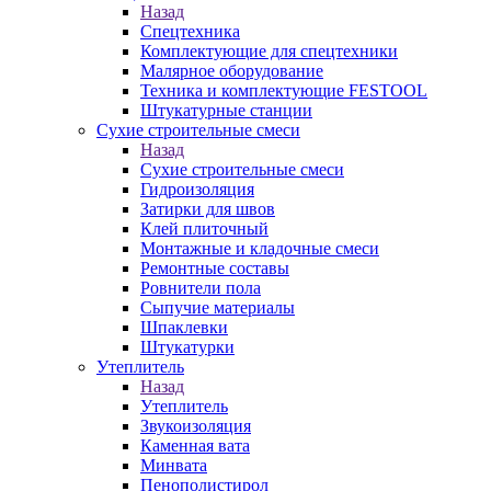
Назад
Спецтехника
Комплектующие для спецтехники
Малярное оборудование
Техника и комплектующие FESTOOL
Штукатурные станции
Сухие строительные смеси
Назад
Сухие строительные смеси
Гидроизоляция
Затирки для швов
Клей плиточный
Монтажные и кладочные смеси
Ремонтные составы
Ровнители пола
Сыпучие материалы
Шпаклевки
Штукатурки
Утеплитель
Назад
Утеплитель
Звукоизоляция
Каменная вата
Минвата
Пенополистирол