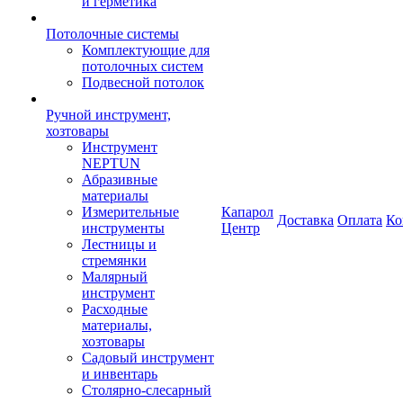
и герметика
Потолочные системы
Комплектующие для
потолочных систем
Подвесной потолок
Ручной инструмент,
хозтовары
Инструмент
NEPTUN
Абразивные
материалы
Измерительные
Капарол
Доставка
Оплата
Ко
инструменты
Центр
Лестницы и
стремянки
Малярный
инструмент
Расходные
материалы,
хозтовары
Садовый инструмент
и инвентарь
Столярно-слесарный