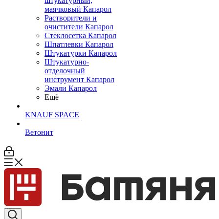
штукатурный,
маячковый Капарол
Растворители и
очистители Капарол
Cтеклосетка Капарол
Шпатлевки Капарол
Штукатурки Капарол
Штукатурно-
отделочный
инструмент Капарол
Эмали Капарол
Ещё
KNAUF SPACE
Ветонит