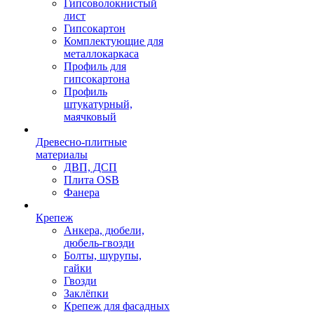
Гипсоволокнистый
лист
Гипсокартон
Комплектующие для
металлокаркаса
Профиль для
гипсокартона
Профиль
штукатурный,
маячковый
Древесно-плитные
материалы
ДВП, ДСП
Плита OSB
Фанера
Крепеж
Анкера, дюбели,
дюбель-гвозди
Болты, шурупы,
гайки
Гвозди
Заклёпки
Крепеж для фасадных