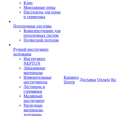
Клеи
Монтажные пены
Пистолеты для пены
и герметика
Потолочные системы
Комплектующие для
потолочных систем
Подвесной потолок
Ручной инструмент,
хозтовары
Инструмент
NEPTUN
Абразивные
материалы
Измерительные
Капарол
Доставка
Оплата
Ко
инструменты
Центр
Лестницы и
стремянки
Малярный
инструмент
Расходные
материалы,
хозтовары