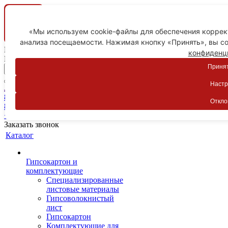
«Мы используем cookie-файлы для обеспечения коррект
анализа посещаемости. Нажимая кнопку «Принять», вы со
Ваш город
конфиденц
Пятигорск
Принят
Настр
Личный кабинет
8-800-775-59-89
Откло
8-800-775-59-89
+7 918 754-83-77
Заказать звонок
Каталог
Гипсокартон и
комплектующие
Специализированные
листовые материалы
Гипсоволокнистый
лист
Гипсокартон
Комплектующие для