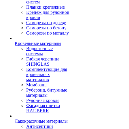
систем
Планки крепежные
Крепеж для рулонной
кровли
Саморезы по дереву
Саморезы по бетону
Саморезы по металлу
Кровельные материалы
Водосточные
системы
Гибкая черепица
SHINGLAS
Комплектующие для
кровельных
материалов
Мембраны
Рубероид, битумные
материалы
Рулонная кровля
Фасадная плитка
HAUBERK
Лакокрасочные материалы
Антисептики