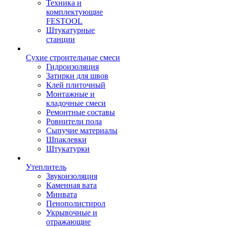
Техника и
комплектующие
FESTOOL
Штукатурные
станции
Сухие строительные смеси
Гидроизоляция
Затирки для швов
Клей плиточный
Монтажные и
кладочные смеси
Ремонтные составы
Ровнители пола
Сыпучие материалы
Шпаклевки
Штукатурки
Утеплитель
Звукоизоляция
Каменная вата
Минвата
Пенополистирол
Укрывочные и
отражающие