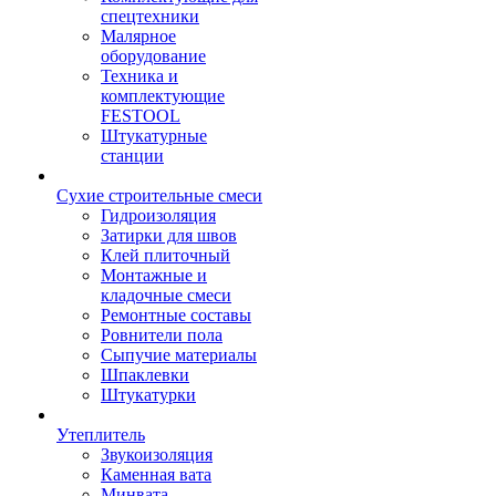
спецтехники
Малярное
оборудование
Техника и
комплектующие
FESTOOL
Штукатурные
станции
Сухие строительные смеси
Гидроизоляция
Затирки для швов
Клей плиточный
Монтажные и
кладочные смеси
Ремонтные составы
Ровнители пола
Сыпучие материалы
Шпаклевки
Штукатурки
Утеплитель
Звукоизоляция
Каменная вата
Минвата