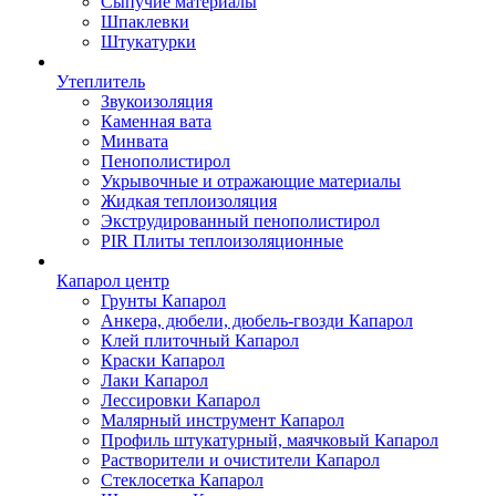
Сыпучие материалы
Шпаклевки
Штукатурки
Утеплитель
Звукоизоляция
Каменная вата
Минвата
Пенополистирол
Укрывочные и отражающие материалы
Жидкая теплоизоляция
Экструдированный пенополистирол
PIR Плиты теплоизоляционные
Капарол центр
Грунты Капарол
Анкера, дюбели, дюбель-гвозди Капарол
Клей плиточный Капарол
Краски Капарол
Лаки Капарол
Лессировки Капарол
Малярный инструмент Капарол
Профиль штукатурный, маячковый Капарол
Растворители и очистители Капарол
Cтеклосетка Капарол