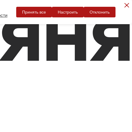
Принять все
Настроить
Отклонить
ости