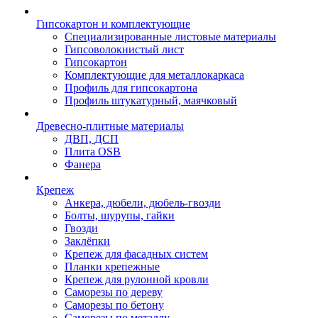
Гипсокартон и комплектующие
Специализированные листовые материалы
Гипсоволокнистый лист
Гипсокартон
Комплектующие для металлокаркаса
Профиль для гипсокартона
Профиль штукатурный, маячковый
Древесно-плитные материалы
ДВП, ДСП
Плита OSB
Фанера
Крепеж
Анкера, дюбели, дюбель-гвозди
Болты, шурупы, гайки
Гвозди
Заклёпки
Крепеж для фасадных систем
Планки крепежные
Крепеж для рулонной кровли
Саморезы по дереву
Саморезы по бетону
Саморезы по металлу