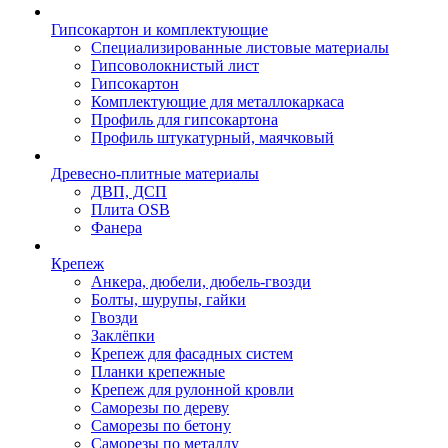
Гипсокартон и комплектующие
Специализированные листовые материалы
Гипсоволокнистый лист
Гипсокартон
Комплектующие для металлокаркаса
Профиль для гипсокартона
Профиль штукатурный, маячковый
Древесно-плитные материалы
ДВП, ДСП
Плита OSB
Фанера
Крепеж
Анкера, дюбели, дюбель-гвозди
Болты, шурупы, гайки
Гвозди
Заклёпки
Крепеж для фасадных систем
Планки крепежные
Крепеж для рулонной кровли
Саморезы по дереву
Саморезы по бетону
Саморезы по металлу