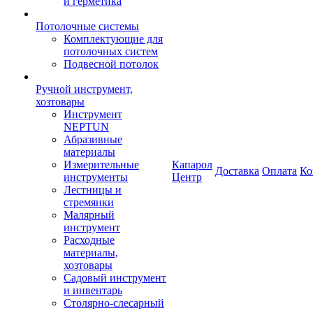
и герметика
Потолочные системы
Комплектующие для
потолочных систем
Подвесной потолок
Ручной инструмент,
хозтовары
Инструмент
NEPTUN
Абразивные
материалы
Измерительные
Капарол
Доставка
Оплата
Ко
инструменты
Центр
Лестницы и
стремянки
Малярный
инструмент
Расходные
материалы,
хозтовары
Садовый инструмент
и инвентарь
Столярно-слесарный