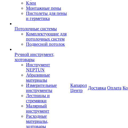
Клеи
Монтажные пены
Пистолеты для пены
и герметика
Потолочные системы
Комплектующие для
потолочных систем
Подвесной потолок
Ручной инструмент,
хозтовары
Инструмент
NEPTUN
Абразивные
материалы
Измерительные
Капарол
Доставка
Оплата
Ко
инструменты
Центр
Лестницы и
стремянки
Малярный
инструмент
Расходные
материалы,
хозтовары