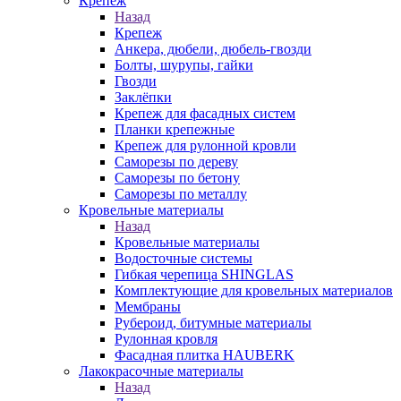
Крепеж
Назад
Крепеж
Анкера, дюбели, дюбель-гвозди
Болты, шурупы, гайки
Гвозди
Заклёпки
Крепеж для фасадных систем
Планки крепежные
Крепеж для рулонной кровли
Саморезы по дереву
Саморезы по бетону
Саморезы по металлу
Кровельные материалы
Назад
Кровельные материалы
Водосточные системы
Гибкая черепица SHINGLAS
Комплектующие для кровельных материалов
Мембраны
Рубероид, битумные материалы
Рулонная кровля
Фасадная плитка HAUBERK
Лакокрасочные материалы
Назад