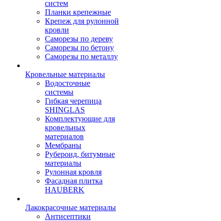
систем
Планки крепежные
Крепеж для рулонной
кровли
Саморезы по дереву
Саморезы по бетону
Саморезы по металлу
Кровельные материалы
Водосточные
системы
Гибкая черепица
SHINGLAS
Комплектующие для
кровельных
материалов
Мембраны
Рубероид, битумные
материалы
Рулонная кровля
Фасадная плитка
HAUBERK
Лакокрасочные материалы
Антисептики