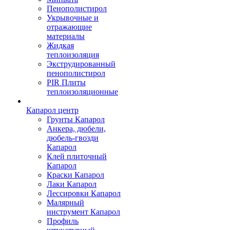
Пенополистирол
Укрывочные и
отражающие
материалы
Жидкая
теплоизоляция
Экструдированный
пенополистирол
PIR Плиты
теплоизоляционные
Капарол центр
Грунты Капарол
Анкера, дюбели,
дюбель-гвозди
Капарол
Клей плиточный
Капарол
Краски Капарол
Лаки Капарол
Лессировки Капарол
Малярный
инструмент Капарол
Профиль