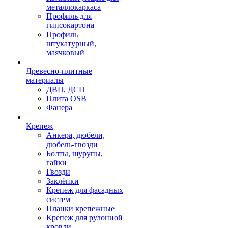
металлокаркаса
Профиль для
гипсокартона
Профиль
штукатурный,
маячковый
Древесно-плитные
материалы
ДВП, ДСП
Плита OSB
Фанера
Крепеж
Анкера, дюбели,
дюбель-гвозди
Болты, шурупы,
гайки
Гвозди
Заклёпки
Крепеж для фасадных
систем
Планки крепежные
Крепеж для рулонной
кровли