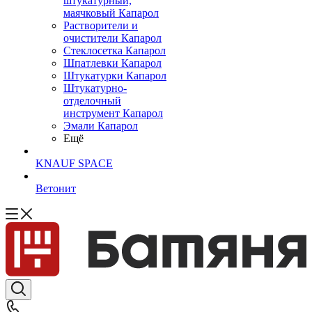
штукатурный,
маячковый Капарол
Растворители и
очистители Капарол
Cтеклосетка Капарол
Шпатлевки Капарол
Штукатурки Капарол
Штукатурно-
отделочный
инструмент Капарол
Эмали Капарол
Ещё
KNAUF SPACE
Ветонит