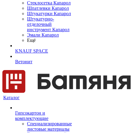
Cтеклосетка Капарол
Шпатлевки Капарол
Штукатурки Капарол
Штукатурно-
отделочный
инструмент Капарол
Эмали Капарол
Ещё
KNAUF SPACE
Ветонит
Каталог
Гипсокартон и
комплектующие
Специализированные
листовые материалы