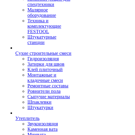
спецтехники
Малярное
оборудование
Техника и
комплектующие
FESTOOL
Штукатурные
станции
Сухие строительные смеси
Гидроизоляция
Затирки для швов
Клей плиточный
Монтажные и
кладочные смеси
Ремонтные составы
Ровнители пола
Сыпучие материалы
Шпаклевки
Штукатурки
Утеплитель
Звукоизоляция
Каменная вата
Минвата