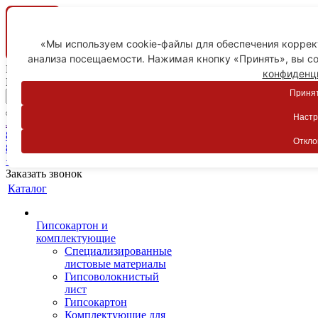
«Мы используем cookie-файлы для обеспечения коррект
анализа посещаемости. Нажимая кнопку «Принять», вы со
Ваш город
конфиденц
Пятигорск
Принят
Настр
Личный кабинет
8-800-775-59-89
Откло
8-800-775-59-89
+7 918 754-83-77
Заказать звонок
Каталог
Гипсокартон и
комплектующие
Специализированные
листовые материалы
Гипсоволокнистый
лист
Гипсокартон
Комплектующие для