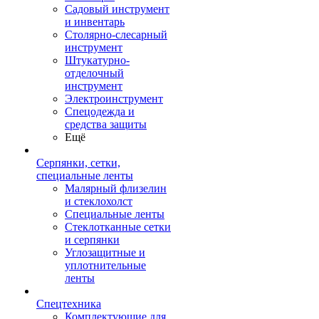
Садовый инструмент
и инвентарь
Столярно-слесарный
инструмент
Штукатурно-
отделочный
инструмент
Электроинструмент
Спецодежда и
средства защиты
Ещё
Серпянки, сетки,
специальные ленты
Малярный флизелин
и стеклохолст
Специальные ленты
Стеклотканные сетки
и серпянки
Углозащитные и
уплотнительные
ленты
Спецтехника
Комплектующие для