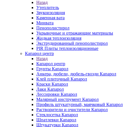
Назад
Утеплитель
Звукоизоляция
Каменная вата
Минвата
Пенополистирол
Укрывочные и отражающие материалы
Жидкая теплоизоляция
Экструдированный пенополистирол
PIR Плиты теплоизоляционные
Капарол центр
Назад
Капарол центр
Грунты Капарол
Анкера, дюбели, дюбель-гвозди Капарол
Клей плиточный Капарол
Краски Капарол
Лаки Капарол
Лессировки Капарол
Малярный инструмент Капарол
Профиль штукатурный, маячковый Капарол
Растворители и очистители Капарол
Cтеклосетка Капарол
Шпатлевки Капарол
Штукатурки Капарол