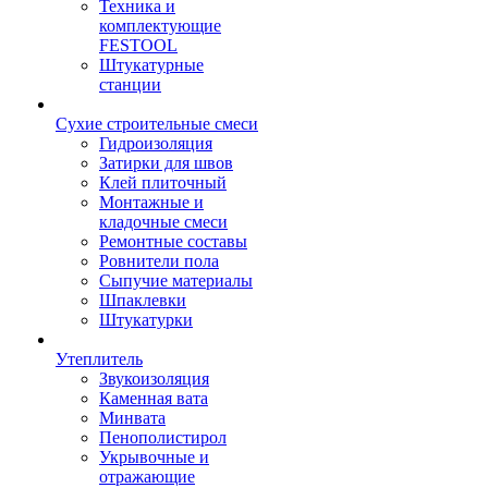
Техника и
комплектующие
FESTOOL
Штукатурные
станции
Сухие строительные смеси
Гидроизоляция
Затирки для швов
Клей плиточный
Монтажные и
кладочные смеси
Ремонтные составы
Ровнители пола
Сыпучие материалы
Шпаклевки
Штукатурки
Утеплитель
Звукоизоляция
Каменная вата
Минвата
Пенополистирол
Укрывочные и
отражающие