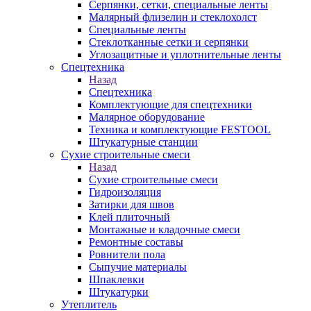
Серпянки, сетки, специальные ленты
Малярный флизелин и стеклохолст
Специальные ленты
Стеклотканные сетки и серпянки
Углозащитные и уплотнительные ленты
Спецтехника
Назад
Спецтехника
Комплектующие для спецтехники
Малярное оборудование
Техника и комплектующие FESTOOL
Штукатурные станции
Сухие строительные смеси
Назад
Сухие строительные смеси
Гидроизоляция
Затирки для швов
Клей плиточный
Монтажные и кладочные смеси
Ремонтные составы
Ровнители пола
Сыпучие материалы
Шпаклевки
Штукатурки
Утеплитель