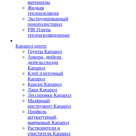
материалы
Жидкая
теплоизоляция
Экструдированный
пенополистирол
PIR Плиты
теплоизоляционные
Капарол центр
Грунты Капарол
Анкера, дюбели,
дюбель-гвозди
Капарол
Клей плиточный
Капарол
Краски Капарол
Лаки Капарол
Лессировки Капарол
Малярный
инструмент Капарол
Профиль
штукатурный,
маячковый Капарол
Растворители и
очистители Капарол