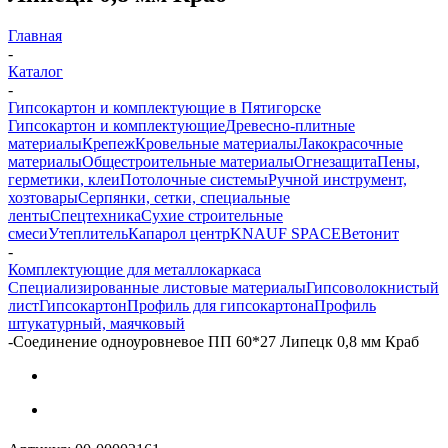
Главная
-
Каталог
-
Гипсокартон и комплектующие в Пятигорске
Гипсокартон и комплектующие
Древесно-плитные
материалы
Крепеж
Кровельные материалы
Лакокрасочные
материалы
Общестроительные материалы
Огнезащита
Пены,
герметики, клеи
Потолочные системы
Ручной инструмент,
хозтовары
Серпянки, сетки, специальные
ленты
Спецтехника
Сухие строительные
смеси
Утеплитель
Капарол центр
KNAUF SPACE
Ветонит
-
Комплектующие для металлокаркаса
Специализированные листовые материалы
Гипсоволокнистый
лист
Гипсокартон
Профиль для гипсокартона
Профиль
штукатурный, маячковый
-
Соединение одноуровневое ПП 60*27 Липецк 0,8 мм Краб