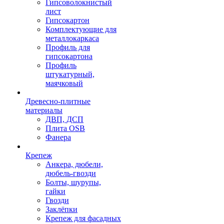
Гипсоволокнистый
лист
Гипсокартон
Комплектующие для
металлокаркаса
Профиль для
гипсокартона
Профиль
штукатурный,
маячковый
Древесно-плитные
материалы
ДВП, ДСП
Плита OSB
Фанера
Крепеж
Анкера, дюбели,
дюбель-гвозди
Болты, шурупы,
гайки
Гвозди
Заклёпки
Крепеж для фасадных