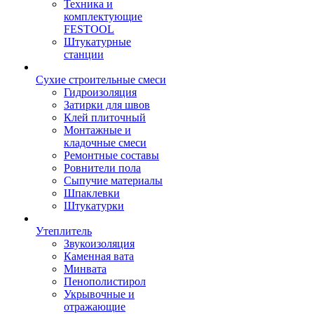
Техника и
комплектующие
FESTOOL
Штукатурные
станции
Сухие строительные смеси
Гидроизоляция
Затирки для швов
Клей плиточный
Монтажные и
кладочные смеси
Ремонтные составы
Ровнители пола
Сыпучие материалы
Шпаклевки
Штукатурки
Утеплитель
Звукоизоляция
Каменная вата
Минвата
Пенополистирол
Укрывочные и
отражающие