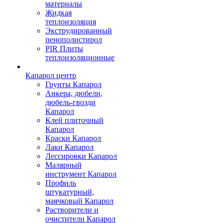
материалы
Жидкая
теплоизоляция
Экструдированный
пенополистирол
PIR Плиты
теплоизоляционные
Капарол центр
Грунты Капарол
Анкера, дюбели,
дюбель-гвозди
Капарол
Клей плиточный
Капарол
Краски Капарол
Лаки Капарол
Лессировки Капарол
Малярный
инструмент Капарол
Профиль
штукатурный,
маячковый Капарол
Растворители и
очистители Капарол