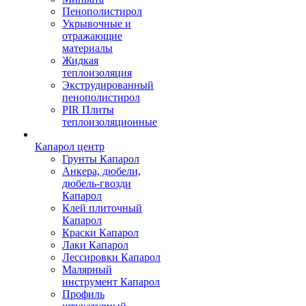
Пенополистирол
Укрывочные и
отражающие
материалы
Жидкая
теплоизоляция
Экструдированный
пенополистирол
PIR Плиты
теплоизоляционные
Капарол центр
Грунты Капарол
Анкера, дюбели,
дюбель-гвозди
Капарол
Клей плиточный
Капарол
Краски Капарол
Лаки Капарол
Лессировки Капарол
Малярный
инструмент Капарол
Профиль