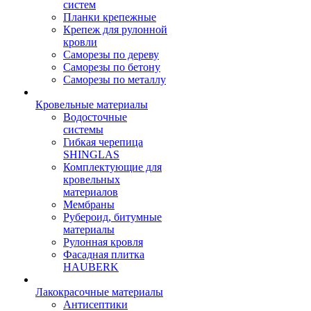
систем
Планки крепежные
Крепеж для рулонной
кровли
Саморезы по дереву
Саморезы по бетону
Саморезы по металлу
Кровельные материалы
Водосточные
системы
Гибкая черепица
SHINGLAS
Комплектующие для
кровельных
материалов
Мембраны
Рубероид, битумные
материалы
Рулонная кровля
Фасадная плитка
HAUBERK
Лакокрасочные материалы
Антисептики