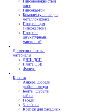
Гипсоволокнистый
лист
Гипсокартон
Комплектующие для
металлокаркаса
Профиль для
гипсокартона
Профиль
штукатурный,
маячковый
Древесно-плитные
материалы
ДВП, ДСП
Плита OSB
Фанера
Крепеж
Анкера, дюбели,
дюбель-гвозди
Болты, шурупы,
гайки
Гвозди
Заклёпки
Крепеж для фасадных