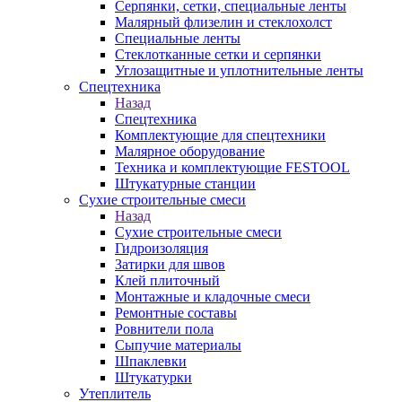
Серпянки, сетки, специальные ленты
Малярный флизелин и стеклохолст
Специальные ленты
Стеклотканные сетки и серпянки
Углозащитные и уплотнительные ленты
Спецтехника
Назад
Спецтехника
Комплектующие для спецтехники
Малярное оборудование
Техника и комплектующие FESTOOL
Штукатурные станции
Сухие строительные смеси
Назад
Сухие строительные смеси
Гидроизоляция
Затирки для швов
Клей плиточный
Монтажные и кладочные смеси
Ремонтные составы
Ровнители пола
Сыпучие материалы
Шпаклевки
Штукатурки
Утеплитель