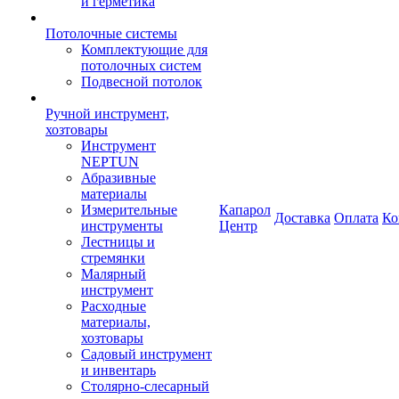
и герметика
Потолочные системы
Комплектующие для
потолочных систем
Подвесной потолок
Ручной инструмент,
хозтовары
Инструмент
NEPTUN
Абразивные
материалы
Измерительные
Капарол
Доставка
Оплата
Ко
инструменты
Центр
Лестницы и
стремянки
Малярный
инструмент
Расходные
материалы,
хозтовары
Садовый инструмент
и инвентарь
Столярно-слесарный