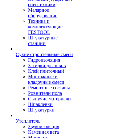
спецтехники
Малярное
оборудование
Техника и
комплектующие
FESTOOL
Штукатурные
станции
Сухие строительные смеси
Гидроизоляция
Затирки для швов
Клей плиточный
Монтажные и
кладочные смеси
Ремонтные составы
Ровнители пола
Сыпучие материалы
Шпаклевки
Штукатурки
Утеплитель
Звукоизоляция
Каменная вата
Минвата