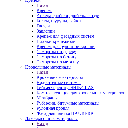
Крепеж
Назад
Крепеж
Анкера, дюбели, дюбель-гвозди
Болты, шурупы, гайки
Гвозди
Заклёпки
Крепеж для фасадных систем
Планки крепежные
Крепеж для рулонной кровли
Саморезы по дереву
Саморезы по бетону
Саморезы по металлу
Кровельные материалы
Назад
Кровельные материалы
Водосточные системы
Гибкая черепица SHINGLAS
Комплектующие для кровельных материалов
Мембраны
Рубероид, битумные материалы
Рулонная кровля
Фасадная плитка HAUBERK
Лакокрасочные материалы
Назад