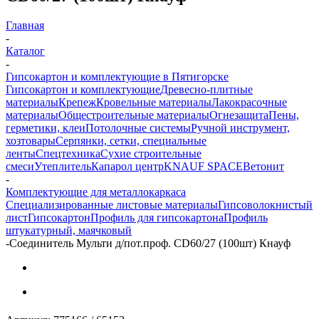
Главная
-
Каталог
-
Гипсокартон и комплектующие в Пятигорске
Гипсокартон и комплектующие
Древесно-плитные
материалы
Крепеж
Кровельные материалы
Лакокрасочные
материалы
Общестроительные материалы
Огнезащита
Пены,
герметики, клеи
Потолочные системы
Ручной инструмент,
хозтовары
Серпянки, сетки, специальные
ленты
Спецтехника
Сухие строительные
смеси
Утеплитель
Капарол центр
KNAUF SPACE
Ветонит
-
Комплектующие для металлокаркаса
Специализированные листовые материалы
Гипсоволокнистый
лист
Гипсокартон
Профиль для гипсокартона
Профиль
штукатурный, маячковый
-
Соединитель Мульти д/пот.проф. CD60/27 (100шт) Кнауф