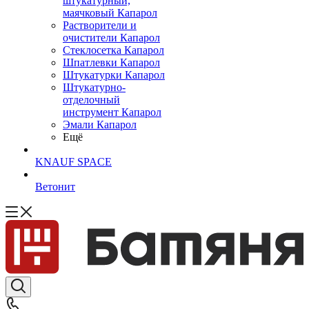
штукатурный,
маячковый Капарол
Растворители и
очистители Капарол
Cтеклосетка Капарол
Шпатлевки Капарол
Штукатурки Капарол
Штукатурно-
отделочный
инструмент Капарол
Эмали Капарол
Ещё
KNAUF SPACE
Ветонит