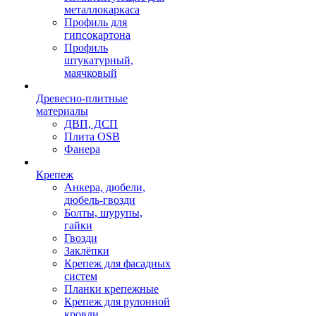
металлокаркаса
Профиль для
гипсокартона
Профиль
штукатурный,
маячковый
Древесно-плитные
материалы
ДВП, ДСП
Плита OSB
Фанера
Крепеж
Анкера, дюбели,
дюбель-гвозди
Болты, шурупы,
гайки
Гвозди
Заклёпки
Крепеж для фасадных
систем
Планки крепежные
Крепеж для рулонной
кровли