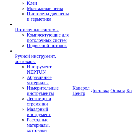
Клеи
Монтажные пены
Пистолеты для пены
и герметика
Потолочные системы
Комплектующие для
потолочных систем
Подвесной потолок
Ручной инструмент,
хозтовары
Инструмент
NEPTUN
Абразивные
материалы
Измерительные
Капарол
Доставка
Оплата
Ко
инструменты
Центр
Лестницы и
стремянки
Малярный
инструмент
Расходные
материалы,
хозтовары