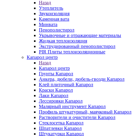
Назад
Утеплитель
Звукоизоляция
Каменная вата
Минвата
Пенополистирол
Укрывочные и отражающие материалы
Жидкая теплоизоляция
Экструдированный пенополистирол
PIR Плиты теплоизоляционные
Капарол центр
Назад
Капарол центр
Грунты Капарол
Анкера, дюбели, дюбель-гвозди Капарол
Клей плиточный Капарол
Краски Капарол
Лаки Капарол
Лессировки Капарол
Малярный инструмент Капарол
Профиль штукатурный, маячковый Капарол
Растворители и очистители Капарол
Cтеклосетка Капарол
Шпатлевки Капарол
Штукатурки Капарол