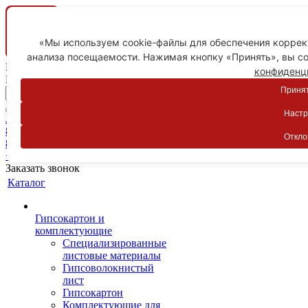
«Мы используем cookie-файлы для обеспечения коррект
анализа посещаемости. Нажимая кнопку «Принять», вы со
Ваш город
конфиденц
Пятигорск
Принят
Настр
Личный кабинет
8-800-775-59-89
Откло
8-800-775-59-89
+7 918 754-83-77
Заказать звонок
Каталог
Гипсокартон и
комплектующие
Специализированные
листовые материалы
Гипсоволокнистый
лист
Гипсокартон
Комплектующие для