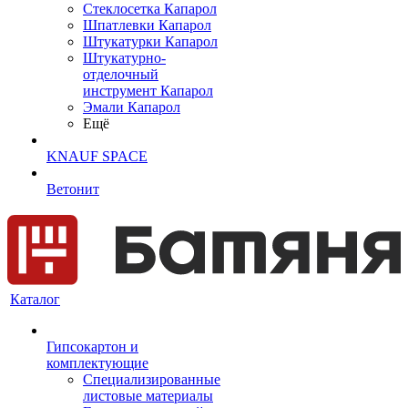
Cтеклосетка Капарол
Шпатлевки Капарол
Штукатурки Капарол
Штукатурно-
отделочный
инструмент Капарол
Эмали Капарол
Ещё
KNAUF SPACE
Ветонит
Каталог
Гипсокартон и
комплектующие
Специализированные
листовые материалы