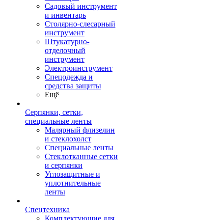
Садовый инструмент
и инвентарь
Столярно-слесарный
инструмент
Штукатурно-
отделочный
инструмент
Электроинструмент
Спецодежда и
средства защиты
Ещё
Серпянки, сетки,
специальные ленты
Малярный флизелин
и стеклохолст
Специальные ленты
Стеклотканные сетки
и серпянки
Углозащитные и
уплотнительные
ленты
Спецтехника
Комплектующие для