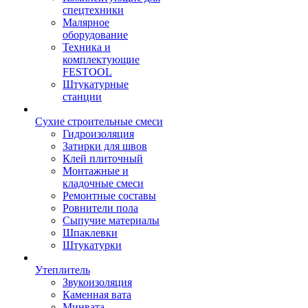
спецтехники
Малярное
оборудование
Техника и
комплектующие
FESTOOL
Штукатурные
станции
Сухие строительные смеси
Гидроизоляция
Затирки для швов
Клей плиточный
Монтажные и
кладочные смеси
Ремонтные составы
Ровнители пола
Сыпучие материалы
Шпаклевки
Штукатурки
Утеплитель
Звукоизоляция
Каменная вата
Минвата