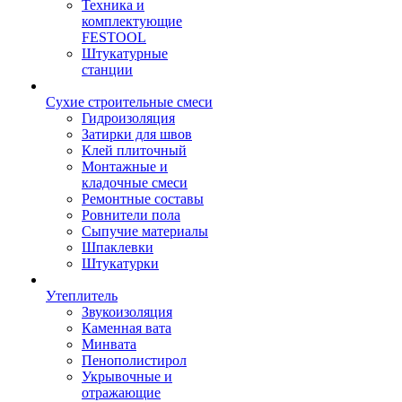
Техника и
комплектующие
FESTOOL
Штукатурные
станции
Сухие строительные смеси
Гидроизоляция
Затирки для швов
Клей плиточный
Монтажные и
кладочные смеси
Ремонтные составы
Ровнители пола
Сыпучие материалы
Шпаклевки
Штукатурки
Утеплитель
Звукоизоляция
Каменная вата
Минвата
Пенополистирол
Укрывочные и
отражающие