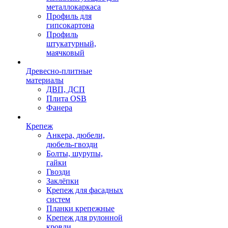
металлокаркаса
Профиль для
гипсокартона
Профиль
штукатурный,
маячковый
Древесно-плитные
материалы
ДВП, ДСП
Плита OSB
Фанера
Крепеж
Анкера, дюбели,
дюбель-гвозди
Болты, шурупы,
гайки
Гвозди
Заклёпки
Крепеж для фасадных
систем
Планки крепежные
Крепеж для рулонной
кровли