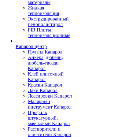
материалы
Жидкая
теплоизоляция
Экструдированный
пенополистирол
PIR Плиты
теплоизоляционные
Капарол центр
Грунты Капарол
Анкера, дюбели,
дюбель-гвозди
Капарол
Клей плиточный
Капарол
Краски Капарол
Лаки Капарол
Лессировки Капарол
Малярный
инструмент Капарол
Профиль
штукатурный,
маячковый Капарол
Растворители и
очистители Капарол