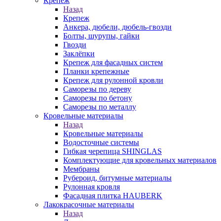
Крепеж
Назад
Крепеж
Анкера, дюбели, дюбель-гвозди
Болты, шурупы, гайки
Гвозди
Заклёпки
Крепеж для фасадных систем
Планки крепежные
Крепеж для рулонной кровли
Саморезы по дереву
Саморезы по бетону
Саморезы по металлу
Кровельные материалы
Назад
Кровельные материалы
Водосточные системы
Гибкая черепица SHINGLAS
Комплектующие для кровельных материалов
Мембраны
Рубероид, битумные материалы
Рулонная кровля
Фасадная плитка HAUBERK
Лакокрасочные материалы
Назад