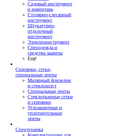
Садовый инструмент
и инвентарь
Столярно-слесарный
инструмент
Штукатурно-
отделочный
инструмент
Электроинструмент
Спецодежда и
средства защиты
Ещё
Серпянки, сетки,
специальные ленты
Малярный флизелин
и стеклохолст
Специальные ленты
Стеклотканные сетки
и серпянки
Углозащитные и
уплотнительные
ленты
Спецтехника
Комплектующие для