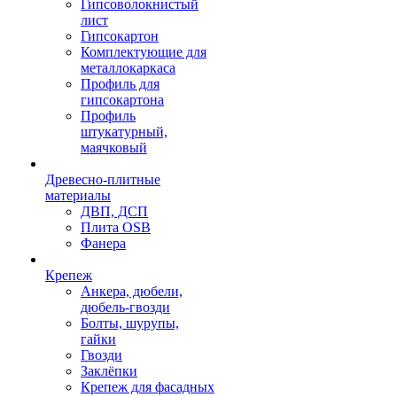
Гипсоволокнистый
лист
Гипсокартон
Комплектующие для
металлокаркаса
Профиль для
гипсокартона
Профиль
штукатурный,
маячковый
Древесно-плитные
материалы
ДВП, ДСП
Плита OSB
Фанера
Крепеж
Анкера, дюбели,
дюбель-гвозди
Болты, шурупы,
гайки
Гвозди
Заклёпки
Крепеж для фасадных