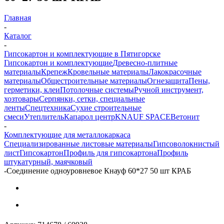
Главная
-
Каталог
-
Гипсокартон и комплектующие в Пятигорске
Гипсокартон и комплектующие
Древесно-плитные
материалы
Крепеж
Кровельные материалы
Лакокрасочные
материалы
Общестроительные материалы
Огнезащита
Пены,
герметики, клеи
Потолочные системы
Ручной инструмент,
хозтовары
Серпянки, сетки, специальные
ленты
Спецтехника
Сухие строительные
смеси
Утеплитель
Капарол центр
KNAUF SPACE
Ветонит
-
Комплектующие для металлокаркаса
Специализированные листовые материалы
Гипсоволокнистый
лист
Гипсокартон
Профиль для гипсокартона
Профиль
штукатурный, маячковый
-
Соединение одноуровневое Кнауф 60*27 50 шт КРАБ