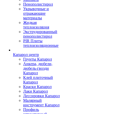
Пенополистирол
Укрывочные и
отражающие
материалы
Жидкая
теплоизоляция
Экструдированный
пенополистирол
PIR Плиты
теплоизоляционные
Капарол центр
Грунты Капарол
Анкера, дюбели,
дюбель-гвозди
Капарол
Клей плиточный
Капарол
Краски Капарол
Лаки Капарол
Лессировки Капарол
Малярный
инструмент Капарол
Профиль