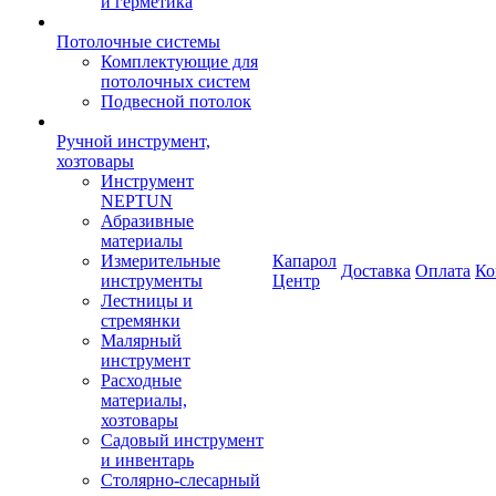
и герметика
Потолочные системы
Комплектующие для
потолочных систем
Подвесной потолок
Ручной инструмент,
хозтовары
Инструмент
NEPTUN
Абразивные
материалы
Измерительные
Капарол
Доставка
Оплата
Ко
инструменты
Центр
Лестницы и
стремянки
Малярный
инструмент
Расходные
материалы,
хозтовары
Садовый инструмент
и инвентарь
Столярно-слесарный