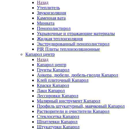
Назад
Утеплитель
Звукоизоляция
Каменная вата
Минвата
Пенополистирол
Укрывочные и отражающие материалы
Жидкая теплоизоляция
Экструдированный пенополистирол
PIR Плиты теплоизоляционные
Капарол центр
Назад
Капарол центр
Грунты Капарол
Анкера, дюбели, дюбель-гвозди Капарол
Клей плиточный Капарол
Краски Капарол
Лаки Капарол
Лессировки Капарол
Малярный инструмент Капарол
Профиль штукатурный, маячковый Капарол
Растворители и очистители Капарол
Cтеклосетка Капарол
Шпатлевки Капарол
Штукатурки Капарол