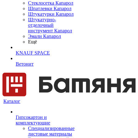
Cтеклосетка Капарол
Шпатлевки Капарол
Штукатурки Капарол
Штукатурно-
отделочный
инструмент Капарол
Эмали Капарол
Ещё
KNAUF SPACE
Ветонит
Каталог
Гипсокартон и
комплектующие
Специализированные
листовые материалы