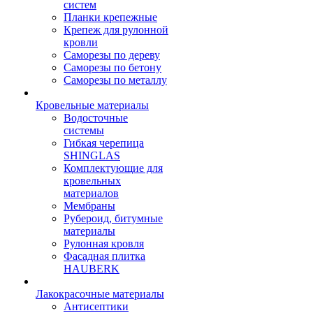
систем
Планки крепежные
Крепеж для рулонной
кровли
Саморезы по дереву
Саморезы по бетону
Саморезы по металлу
Кровельные материалы
Водосточные
системы
Гибкая черепица
SHINGLAS
Комплектующие для
кровельных
материалов
Мембраны
Рубероид, битумные
материалы
Рулонная кровля
Фасадная плитка
HAUBERK
Лакокрасочные материалы
Антисептики