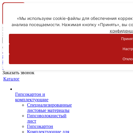
«Мы используем cookie-файлы для обеспечения коррект
анализа посещаемости. Нажимая кнопку «Принять», вы со
Ваш город
конфиденц
Пятигорск
Принят
Настр
Личный кабинет
8-800-775-59-89
Откло
8-800-775-59-89
+7 918 754-83-77
Заказать звонок
Каталог
Гипсокартон и
комплектующие
Специализированные
листовые материалы
Гипсоволокнистый
лист
Гипсокартон
Комплектующие для