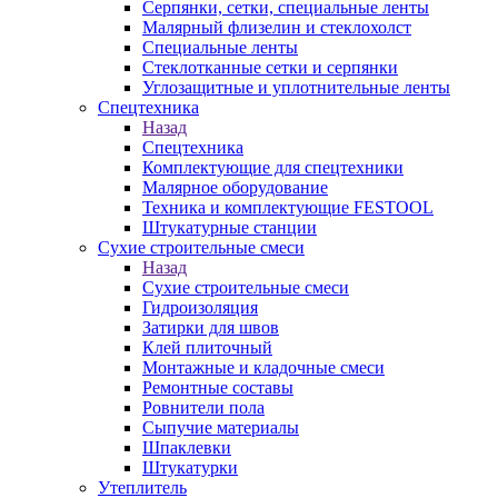
Серпянки, сетки, специальные ленты
Малярный флизелин и стеклохолст
Специальные ленты
Стеклотканные сетки и серпянки
Углозащитные и уплотнительные ленты
Спецтехника
Назад
Спецтехника
Комплектующие для спецтехники
Малярное оборудование
Техника и комплектующие FESTOOL
Штукатурные станции
Сухие строительные смеси
Назад
Сухие строительные смеси
Гидроизоляция
Затирки для швов
Клей плиточный
Монтажные и кладочные смеси
Ремонтные составы
Ровнители пола
Сыпучие материалы
Шпаклевки
Штукатурки
Утеплитель