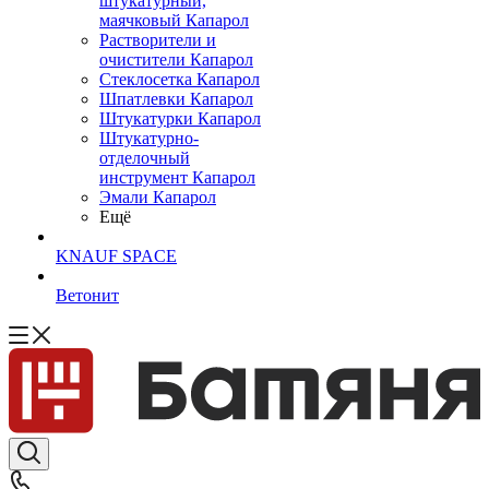
штукатурный,
маячковый Капарол
Растворители и
очистители Капарол
Cтеклосетка Капарол
Шпатлевки Капарол
Штукатурки Капарол
Штукатурно-
отделочный
инструмент Капарол
Эмали Капарол
Ещё
KNAUF SPACE
Ветонит