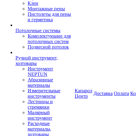
Клеи
Монтажные пены
Пистолеты для пены
и герметика
Потолочные системы
Комплектующие для
потолочных систем
Подвесной потолок
Ручной инструмент,
хозтовары
Инструмент
NEPTUN
Абразивные
материалы
Измерительные
Капарол
Доставка
Оплата
Ко
инструменты
Центр
Лестницы и
стремянки
Малярный
инструмент
Расходные
материалы,
хозтовары