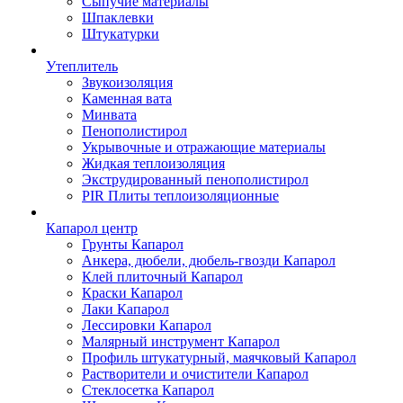
Сыпучие материалы
Шпаклевки
Штукатурки
Утеплитель
Звукоизоляция
Каменная вата
Минвата
Пенополистирол
Укрывочные и отражающие материалы
Жидкая теплоизоляция
Экструдированный пенополистирол
PIR Плиты теплоизоляционные
Капарол центр
Грунты Капарол
Анкера, дюбели, дюбель-гвозди Капарол
Клей плиточный Капарол
Краски Капарол
Лаки Капарол
Лессировки Капарол
Малярный инструмент Капарол
Профиль штукатурный, маячковый Капарол
Растворители и очистители Капарол
Cтеклосетка Капарол