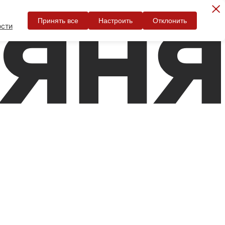
Принять все
Настроить
Отклонить
ости