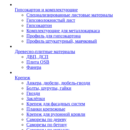
Гипсокартон и комплектующие
Специализированные листовые материалы
Гипсоволокнистый лист
Гипсокартон
Комплектующие для металлокаркаса
Профиль для гипсокартона
Профиль штукатурный, маячковый
Древесно-плитные материалы
ДВП, ДСП
Плита OSB
Фанера
Крепеж
Анкера, дюбели, дюбель-гвозди
Болты, шурупы, гайки
Гвозди
Заклёпки
Крепеж для фасадных систем
Планки крепежные
Крепеж для рулонной кровли
Саморезы по дереву
Саморезы по бетону
Саморезы по металлу