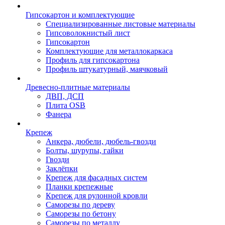
Гипсокартон и комплектующие
Специализированные листовые материалы
Гипсоволокнистый лист
Гипсокартон
Комплектующие для металлокаркаса
Профиль для гипсокартона
Профиль штукатурный, маячковый
Древесно-плитные материалы
ДВП, ДСП
Плита OSB
Фанера
Крепеж
Анкера, дюбели, дюбель-гвозди
Болты, шурупы, гайки
Гвозди
Заклёпки
Крепеж для фасадных систем
Планки крепежные
Крепеж для рулонной кровли
Саморезы по дереву
Саморезы по бетону
Саморезы по металлу