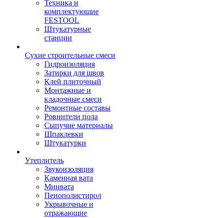
Техника и
комплектующие
FESTOOL
Штукатурные
станции
Сухие строительные смеси
Гидроизоляция
Затирки для швов
Клей плиточный
Монтажные и
кладочные смеси
Ремонтные составы
Ровнители пола
Сыпучие материалы
Шпаклевки
Штукатурки
Утеплитель
Звукоизоляция
Каменная вата
Минвата
Пенополистирол
Укрывочные и
отражающие