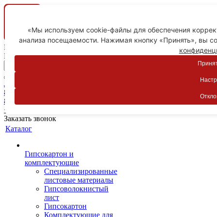
«Мы используем cookie-файлы для обеспечения коррект
анализа посещаемости. Нажимая кнопку «Принять», вы со
Ваш город
конфиденц
Пятигорск
Принят
Настр
Личный кабинет
8-800-775-59-89
Откло
8-800-775-59-89
+7 918 754-83-77
Заказать звонок
Каталог
Гипсокартон и
комплектующие
Специализированные
листовые материалы
Гипсоволокнистый
лист
Гипсокартон
Комплектующие для