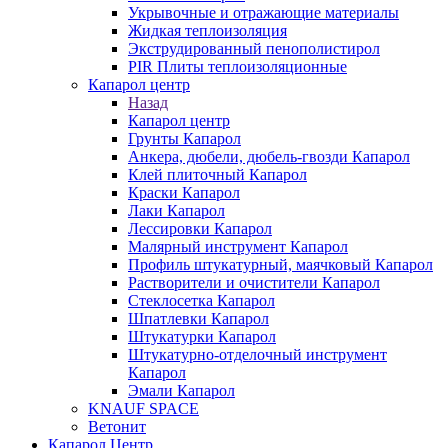
Укрывочные и отражающие материалы
Жидкая теплоизоляция
Экструдированный пенополистирол
PIR Плиты теплоизоляционные
Капарол центр
Назад
Капарол центр
Грунты Капарол
Анкера, дюбели, дюбель-гвозди Капарол
Клей плиточный Капарол
Краски Капарол
Лаки Капарол
Лессировки Капарол
Малярный инструмент Капарол
Профиль штукатурный, маячковый Капарол
Растворители и очистители Капарол
Cтеклосетка Капарол
Шпатлевки Капарол
Штукатурки Капарол
Штукатурно-отделочный инструмент
Капарол
Эмали Капарол
KNAUF SPACE
Ветонит
Капарол Центр