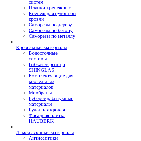
систем
Планки крепежные
Крепеж для рулонной
кровли
Саморезы по дереву
Саморезы по бетону
Саморезы по металлу
Кровельные материалы
Водосточные
системы
Гибкая черепица
SHINGLAS
Комплектующие для
кровельных
материалов
Мембраны
Рубероид, битумные
материалы
Рулонная кровля
Фасадная плитка
HAUBERK
Лакокрасочные материалы
Антисептики