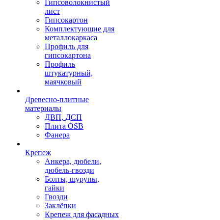
Гипсоволокнистый
лист
Гипсокартон
Комплектующие для
металлокаркаса
Профиль для
гипсокартона
Профиль
штукатурный,
маячковый
Древесно-плитные
материалы
ДВП, ДСП
Плита OSB
Фанера
Крепеж
Анкера, дюбели,
дюбель-гвозди
Болты, шурупы,
гайки
Гвозди
Заклёпки
Крепеж для фасадных