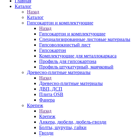
Главная
Каталог
Назад
Каталог
Гипсокартон и комплектующие
Назад
Гипсокартон и комплектующие
Специализированные листовые материалы
Гипсоволокнистый лист
Гипсокартон
Комплектующие для металлокаркаса
Профиль для гипсокартона
Профиль штукатурный, маячковый
Древесно-плитные материалы
Назад
Древесно-плитные материалы
ДВП, ДСП
Плита OSB
Фанера
Крепеж
Назад
Крепеж
Анкера, дюбели, дюбель-гвозди
Болты, шурупы, гайки
Гвозди