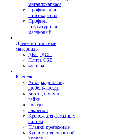
металлокаркаса
Профиль для
гипсокартона
Профиль
штукатурный,
маячковый
Древесно-плитные
материалы
ДВП, ДСП
Плита OSB
Фанера
Крепеж
Анкера, дюбели,
дюбель-гвозди
Болты, шурупы,
гайки
Гвозди
Заклёпки
Крепеж для фасадных
систем
Планки крепежные
Крепеж для рулонной
кровли