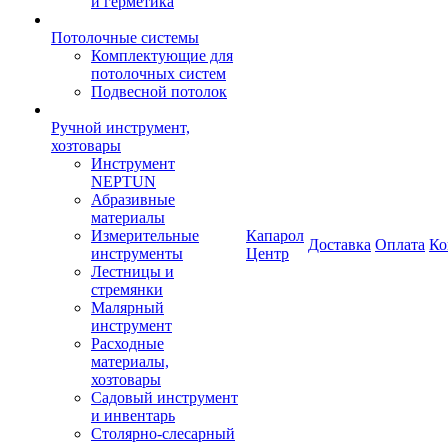
и герметика
Потолочные системы
Комплектующие для
потолочных систем
Подвесной потолок
Ручной инструмент,
хозтовары
Инструмент
NEPTUN
Абразивные
материалы
Измерительные
Капарол
Доставка
Оплата
Ко
инструменты
Центр
Лестницы и
стремянки
Малярный
инструмент
Расходные
материалы,
хозтовары
Садовый инструмент
и инвентарь
Столярно-слесарный