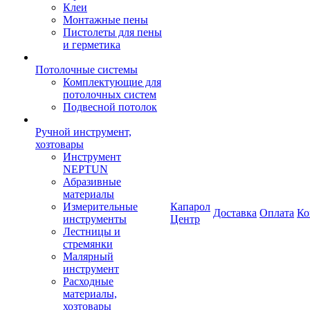
Клеи
Монтажные пены
Пистолеты для пены
и герметика
Потолочные системы
Комплектующие для
потолочных систем
Подвесной потолок
Ручной инструмент,
хозтовары
Инструмент
NEPTUN
Абразивные
материалы
Измерительные
Капарол
Доставка
Оплата
Ко
инструменты
Центр
Лестницы и
стремянки
Малярный
инструмент
Расходные
материалы,
хозтовары