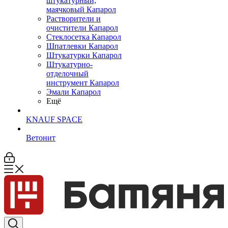
штукатурный,
маячковый Капарол
Растворители и
очистители Капарол
Cтеклосетка Капарол
Шпатлевки Капарол
Штукатурки Капарол
Штукатурно-
отделочный
инструмент Капарол
Эмали Капарол
Ещё
KNAUF SPACE
Ветонит