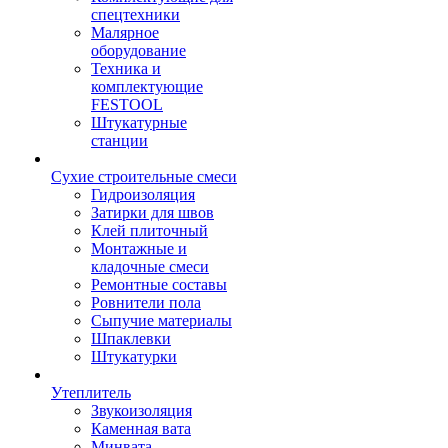
спецтехники
Малярное
оборудование
Техника и
комплектующие
FESTOOL
Штукатурные
станции
Сухие строительные смеси
Гидроизоляция
Затирки для швов
Клей плиточный
Монтажные и
кладочные смеси
Ремонтные составы
Ровнители пола
Сыпучие материалы
Шпаклевки
Штукатурки
Утеплитель
Звукоизоляция
Каменная вата
Минвата