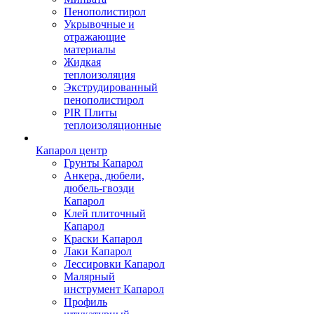
Пенополистирол
Укрывочные и
отражающие
материалы
Жидкая
теплоизоляция
Экструдированный
пенополистирол
PIR Плиты
теплоизоляционные
Капарол центр
Грунты Капарол
Анкера, дюбели,
дюбель-гвозди
Капарол
Клей плиточный
Капарол
Краски Капарол
Лаки Капарол
Лессировки Капарол
Малярный
инструмент Капарол
Профиль