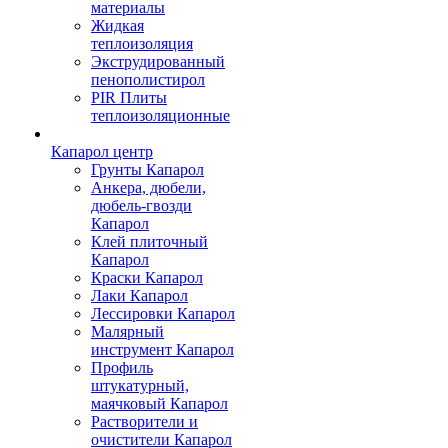
материалы
Жидкая
теплоизоляция
Экструдированный
пенополистирол
PIR Плиты
теплоизоляционные
Капарол центр
Грунты Капарол
Анкера, дюбели,
дюбель-гвозди
Капарол
Клей плиточный
Капарол
Краски Капарол
Лаки Капарол
Лессировки Капарол
Малярный
инструмент Капарол
Профиль
штукатурный,
маячковый Капарол
Растворители и
очистители Капарол