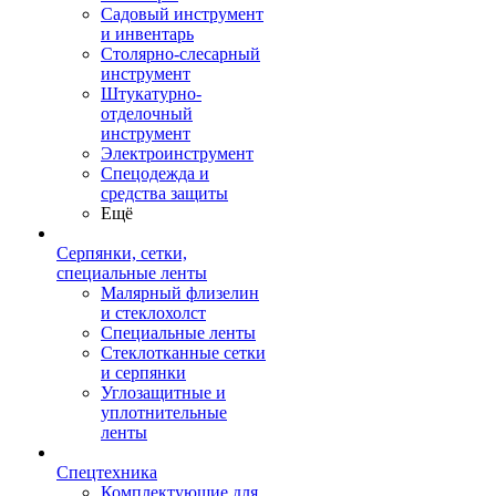
Садовый инструмент
и инвентарь
Столярно-слесарный
инструмент
Штукатурно-
отделочный
инструмент
Электроинструмент
Спецодежда и
средства защиты
Ещё
Серпянки, сетки,
специальные ленты
Малярный флизелин
и стеклохолст
Специальные ленты
Стеклотканные сетки
и серпянки
Углозащитные и
уплотнительные
ленты
Спецтехника
Комплектующие для