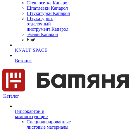
Cтеклосетка Капарол
Шпатлевки Капарол
Штукатурки Капарол
Штукатурно-
отделочный
инструмент Капарол
Эмали Капарол
Ещё
KNAUF SPACE
Ветонит
Каталог
Гипсокартон и
комплектующие
Специализированные
листовые материалы