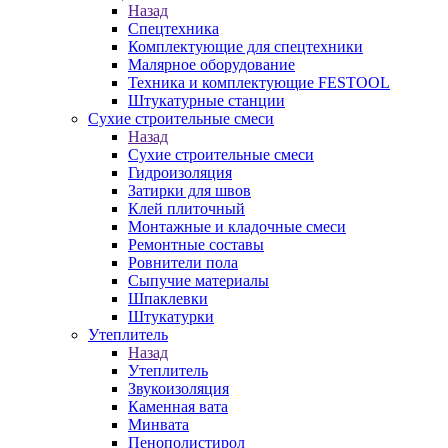
Назад
Спецтехника
Комплектующие для спецтехники
Малярное оборудование
Техника и комплектующие FESTOOL
Штукатурные станции
Сухие строительные смеси
Назад
Сухие строительные смеси
Гидроизоляция
Затирки для швов
Клей плиточный
Монтажные и кладочные смеси
Ремонтные составы
Ровнители пола
Сыпучие материалы
Шпаклевки
Штукатурки
Утеплитель
Назад
Утеплитель
Звукоизоляция
Каменная вата
Минвата
Пенополистирол