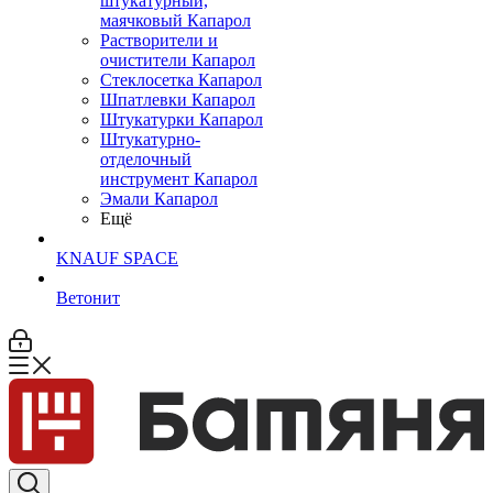
штукатурный,
маячковый Капарол
Растворители и
очистители Капарол
Cтеклосетка Капарол
Шпатлевки Капарол
Штукатурки Капарол
Штукатурно-
отделочный
инструмент Капарол
Эмали Капарол
Ещё
KNAUF SPACE
Ветонит