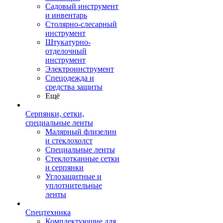
Садовый инструмент
и инвентарь
Столярно-слесарный
инструмент
Штукатурно-
отделочный
инструмент
Электроинструмент
Спецодежда и
средства защиты
Ещё
Серпянки, сетки,
специальные ленты
Малярный флизелин
и стеклохолст
Специальные ленты
Стеклотканные сетки
и серпянки
Углозащитные и
уплотнительные
ленты
Спецтехника
Комплектующие для