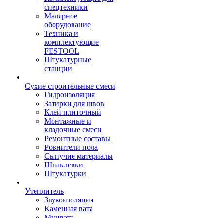
спецтехники
Малярное
оборудование
Техника и
комплектующие
FESTOOL
Штукатурные
станции
Сухие строительные смеси
Гидроизоляция
Затирки для швов
Клей плиточный
Монтажные и
кладочные смеси
Ремонтные составы
Ровнители пола
Сыпучие материалы
Шпаклевки
Штукатурки
Утеплитель
Звукоизоляция
Каменная вата
Минвата