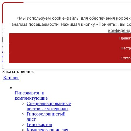
«Мы используем cookie-файлы для обеспечения коррект
анализа посещаемости. Нажимая кнопку «Принять», вы со
Ваш город
конфиденц
Пятигорск
Принят
Настр
Личный кабинет
8-800-775-59-89
Откло
8-800-775-59-89
+7 918 754-83-77
Заказать звонок
Каталог
Гипсокартон и
комплектующие
Специализированные
листовые материалы
Гипсоволокнистый
лист
Гипсокартон
Комплектующие для