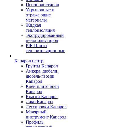
Пенополистирол
Укрывочные и
отражающие
материалы
Жидкая
теплоизоляция
Экструдированный
пенополистирол
PIR Плиты
теплоизоляционные
Капарол центр
Грунты Капарол
Анкера, дюбели,
дюбель-гвозди
Капарол
Клей плиточный
Капарол
Краски Капарол
Лаки Капарол
Лессировки Капарол
Малярный
инструмент Капарол
Профиль