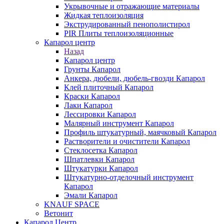
Укрывочные и отражающие материалы
Жидкая теплоизоляция
Экструдированный пенополистирол
PIR Плиты теплоизоляционные
Капарол центр
Назад
Капарол центр
Грунты Капарол
Анкера, дюбели, дюбель-гвозди Капарол
Клей плиточный Капарол
Краски Капарол
Лаки Капарол
Лессировки Капарол
Малярный инструмент Капарол
Профиль штукатурный, маячковый Капарол
Растворители и очистители Капарол
Cтеклосетка Капарол
Шпатлевки Капарол
Штукатурки Капарол
Штукатурно-отделочный инструмент
Капарол
Эмали Капарол
KNAUF SPACE
Ветонит
Капарол Центр