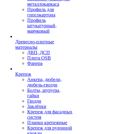
металлокаркаса
Профиль для
гипсокартона
Профиль
штукатурный,
маячковый
Древесно-плитные
материалы
ДВП, ДСП
Плита OSB
Фанера
Крепеж
Анкера, дюбели,
дюбель-гвозди
Болты, шурупы,
гайки
Гвозди
Заклёпки
Крепеж для фасадных
систем
Планки крепежные
Крепеж для рулонной
кровли