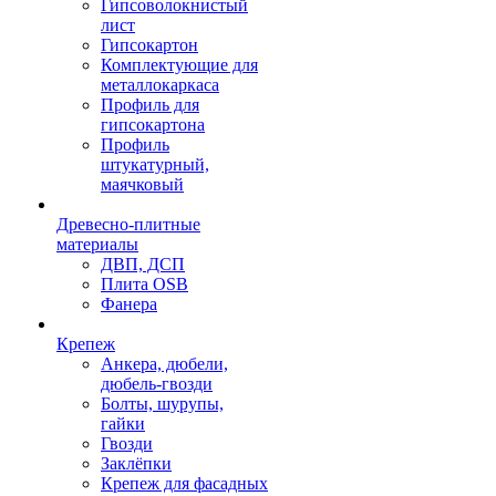
Гипсоволокнистый
лист
Гипсокартон
Комплектующие для
металлокаркаса
Профиль для
гипсокартона
Профиль
штукатурный,
маячковый
Древесно-плитные
материалы
ДВП, ДСП
Плита OSB
Фанера
Крепеж
Анкера, дюбели,
дюбель-гвозди
Болты, шурупы,
гайки
Гвозди
Заклёпки
Крепеж для фасадных