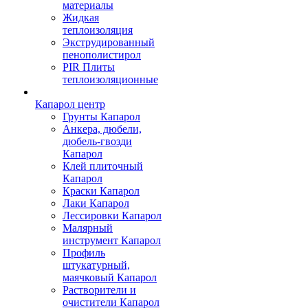
материалы
Жидкая
теплоизоляция
Экструдированный
пенополистирол
PIR Плиты
теплоизоляционные
Капарол центр
Грунты Капарол
Анкера, дюбели,
дюбель-гвозди
Капарол
Клей плиточный
Капарол
Краски Капарол
Лаки Капарол
Лессировки Капарол
Малярный
инструмент Капарол
Профиль
штукатурный,
маячковый Капарол
Растворители и
очистители Капарол