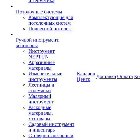
и герметика
Потолочные системы
Комплектующие для
потолочных систем
Подвесной потолок
Ручной инструмент,
хозтовары
Инструмент
NEPTUN
Абразивные
материалы
Измерительные
Капарол
Доставка
Оплата
Ко
инструменты
Центр
Лестницы и
стремянки
Малярный
инструмент
Расходные
материалы,
хозтовары
Садовый инструмент
и инвентарь
Столярно-слесарный