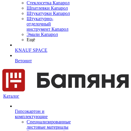
Cтеклосетка Капарол
Шпатлевки Капарол
Штукатурки Капарол
Штукатурно-
отделочный
инструмент Капарол
Эмали Капарол
Ещё
KNAUF SPACE
Ветонит
Каталог
Гипсокартон и
комплектующие
Специализированные
листовые материалы