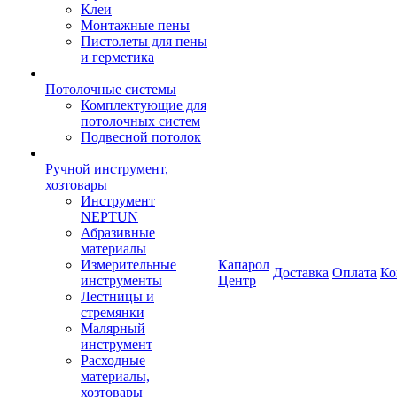
Клеи
Монтажные пены
Пистолеты для пены
и герметика
Потолочные системы
Комплектующие для
потолочных систем
Подвесной потолок
Ручной инструмент,
хозтовары
Инструмент
NEPTUN
Абразивные
материалы
Измерительные
Капарол
Доставка
Оплата
Ко
инструменты
Центр
Лестницы и
стремянки
Малярный
инструмент
Расходные
материалы,
хозтовары