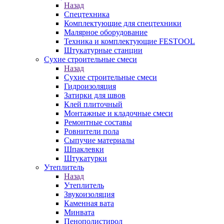
Назад
Спецтехника
Комплектующие для спецтехники
Малярное оборудование
Техника и комплектующие FESTOOL
Штукатурные станции
Сухие строительные смеси
Назад
Сухие строительные смеси
Гидроизоляция
Затирки для швов
Клей плиточный
Монтажные и кладочные смеси
Ремонтные составы
Ровнители пола
Сыпучие материалы
Шпаклевки
Штукатурки
Утеплитель
Назад
Утеплитель
Звукоизоляция
Каменная вата
Минвата
Пенополистирол