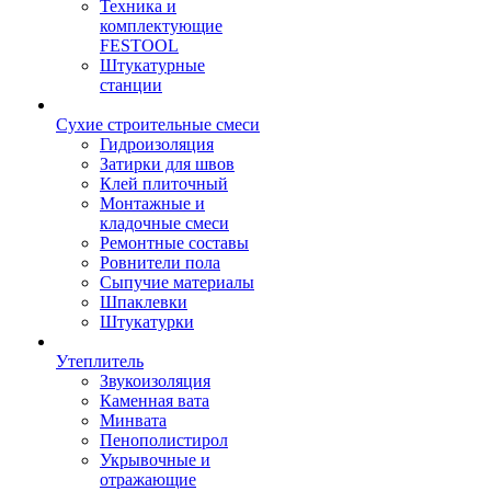
Техника и
комплектующие
FESTOOL
Штукатурные
станции
Сухие строительные смеси
Гидроизоляция
Затирки для швов
Клей плиточный
Монтажные и
кладочные смеси
Ремонтные составы
Ровнители пола
Сыпучие материалы
Шпаклевки
Штукатурки
Утеплитель
Звукоизоляция
Каменная вата
Минвата
Пенополистирол
Укрывочные и
отражающие