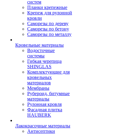
систем
Планки крепежные
Крепеж для рулонной
кровли
Саморезы по дереву
Саморезы по бетону
Саморезы по металлу
Кровельные материалы
Водосточные
системы
Гибкая черепица
SHINGLAS
Комплектующие для
кровельных
материалов
Мембраны
Рубероид, битумные
материалы
Рулонная кровля
Фасадная плитка
HAUBERK
Лакокрасочные материалы
Антисептики