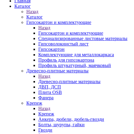
Главная
Каталог
Назад
Каталог
Гипсокартон и комплектующие
Назад
Гипсокартон и комплектующие
Специализированные листовые материалы
Гипсоволокнистый лист
Гипсокартон
Комплектующие для металлокаркаса
Профиль для гипсокартона
Профиль штукатурный, маячковый
Древесно-плитные материалы
Назад
Древесно-плитные материалы
ДВП, ДСП
Плита OSB
Фанера
Крепеж
Назад
Крепеж
Анкера, дюбели, дюбель-гвозди
Болты, шурупы, гайки
Гвозди