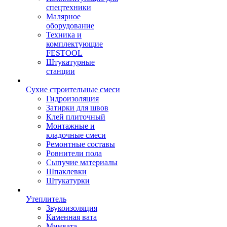
спецтехники
Малярное
оборудование
Техника и
комплектующие
FESTOOL
Штукатурные
станции
Сухие строительные смеси
Гидроизоляция
Затирки для швов
Клей плиточный
Монтажные и
кладочные смеси
Ремонтные составы
Ровнители пола
Сыпучие материалы
Шпаклевки
Штукатурки
Утеплитель
Звукоизоляция
Каменная вата
Минвата