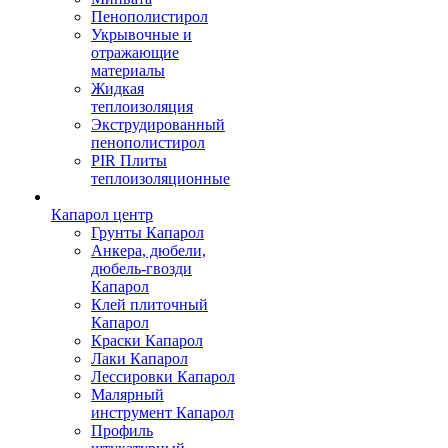
Пенополистирол
Укрывочные и
отражающие
материалы
Жидкая
теплоизоляция
Экструдированный
пенополистирол
PIR Плиты
теплоизоляционные
Капарол центр
Грунты Капарол
Анкера, дюбели,
дюбель-гвозди
Капарол
Клей плиточный
Капарол
Краски Капарол
Лаки Капарол
Лессировки Капарол
Малярный
инструмент Капарол
Профиль