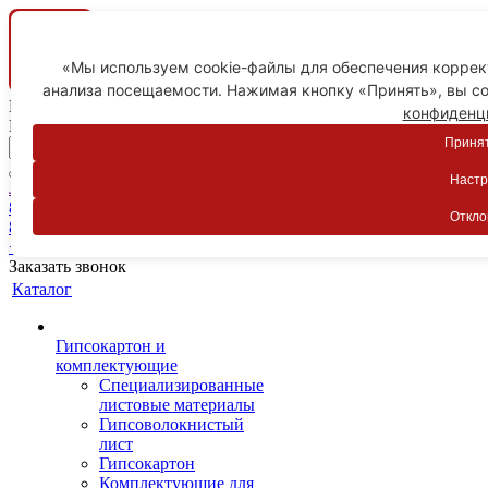
«Мы используем cookie-файлы для обеспечения коррект
анализа посещаемости. Нажимая кнопку «Принять», вы со
Ваш город
конфиденц
Пятигорск
Принят
Настр
Личный кабинет
8-800-775-59-89
Откло
8-800-775-59-89
+7 918 754-83-77
Заказать звонок
Каталог
Гипсокартон и
комплектующие
Специализированные
листовые материалы
Гипсоволокнистый
лист
Гипсокартон
Комплектующие для