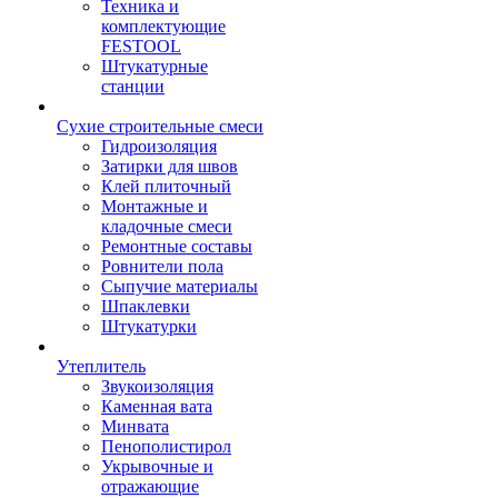
Техника и
комплектующие
FESTOOL
Штукатурные
станции
Сухие строительные смеси
Гидроизоляция
Затирки для швов
Клей плиточный
Монтажные и
кладочные смеси
Ремонтные составы
Ровнители пола
Сыпучие материалы
Шпаклевки
Штукатурки
Утеплитель
Звукоизоляция
Каменная вата
Минвата
Пенополистирол
Укрывочные и
отражающие