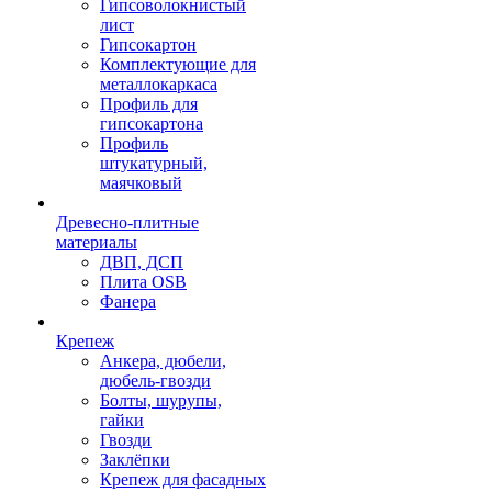
Гипсоволокнистый
лист
Гипсокартон
Комплектующие для
металлокаркаса
Профиль для
гипсокартона
Профиль
штукатурный,
маячковый
Древесно-плитные
материалы
ДВП, ДСП
Плита OSB
Фанера
Крепеж
Анкера, дюбели,
дюбель-гвозди
Болты, шурупы,
гайки
Гвозди
Заклёпки
Крепеж для фасадных