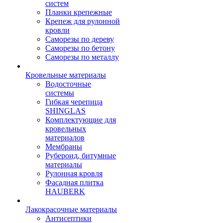
систем
Планки крепежные
Крепеж для рулонной
кровли
Саморезы по дереву
Саморезы по бетону
Саморезы по металлу
Кровельные материалы
Водосточные
системы
Гибкая черепица
SHINGLAS
Комплектующие для
кровельных
материалов
Мембраны
Рубероид, битумные
материалы
Рулонная кровля
Фасадная плитка
HAUBERK
Лакокрасочные материалы
Антисептики