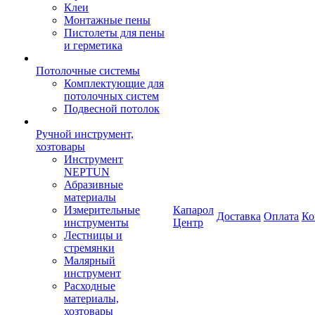
Клеи
Монтажные пены
Пистолеты для пены
и герметика
Потолочные системы
Комплектующие для
потолочных систем
Подвесной потолок
Ручной инструмент,
хозтовары
Инструмент
NEPTUN
Абразивные
материалы
Измерительные
Капарол
Доставка
Оплата
Ко
инструменты
Центр
Лестницы и
стремянки
Малярный
инструмент
Расходные
материалы,
хозтовары