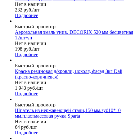
Нет в наличии
232
руб.
/шт
Подробнее
Быстрый просмотр
Аэрозольная эмаль унив. DECORIX 520 мм бесцветная
12шт/уп
Нет в наличии
198
руб.
/шт
Подробнее
Быстрый просмотр
Краска резиновая д/кровли, цоколя, фасад 3кг Dali
(красно-коричневая)
Нет в наличии
1 943
руб.
/шт
Подробнее
Быстрый просмотр
Шпатель из нержавеющей стали,150 мм.зуб10*10
мм,пластмассовая ручка Sparta
Нет в наличии
64
руб.
/шт
Подробнее