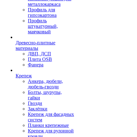
металлокаркаса
Профиль для
гипсокартона
Профиль
штукатурный,
маячковый
Древесно-плитные
материалы
ДВП, ДСП
Плита OSB
Фанера
Крепеж
Анкера, дюбели,
дюбель-гвозди
Болты, шурупы,
гайки
Гвозди
Заклёпки
Крепеж для фасадных
систем
Планки крепежные
Крепеж для рулонной
кровли