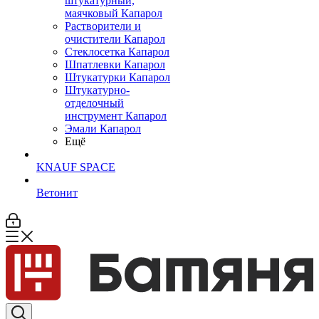
штукатурный,
маячковый Капарол
Растворители и
очистители Капарол
Cтеклосетка Капарол
Шпатлевки Капарол
Штукатурки Капарол
Штукатурно-
отделочный
инструмент Капарол
Эмали Капарол
Ещё
KNAUF SPACE
Ветонит