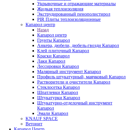
Укрывочные и отражающие материалы
Жидкая теплоизоляция
Экструдированный пенополистирол
PIR Плиты теплоизоляционные
Капарол центр
Назад
Капарол центр
Грунты Капарол
Анкера, дюбели, дюбель-гвозди Капарол
Клей плиточный Капарол
Краски Капарол
Лаки Капарол
Лессировки Капарол
Малярный инструмент Капарол
Профиль штукатурный, маячковый Капарол
Растворители и очистители Капарол
Cтеклосетка Капарол
Шпатлевки Капарол
Штукатурки Капарол
Штукатурно-отделочный инструмент
Капарол
Эмали Капарол
KNAUF SPACE
Ветонит
Капарол Центр