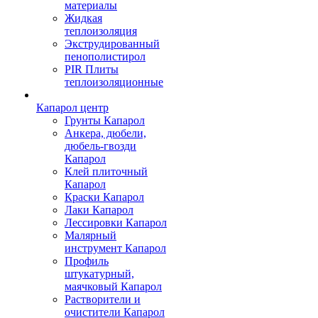
материалы
Жидкая
теплоизоляция
Экструдированный
пенополистирол
PIR Плиты
теплоизоляционные
Капарол центр
Грунты Капарол
Анкера, дюбели,
дюбель-гвозди
Капарол
Клей плиточный
Капарол
Краски Капарол
Лаки Капарол
Лессировки Капарол
Малярный
инструмент Капарол
Профиль
штукатурный,
маячковый Капарол
Растворители и
очистители Капарол