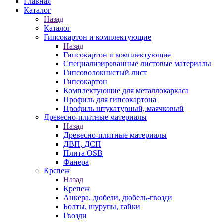
Главная
Каталог
Назад
Каталог
Гипсокартон и комплектующие
Назад
Гипсокартон и комплектующие
Специализированные листовые материалы
Гипсоволокнистый лист
Гипсокартон
Комплектующие для металлокаркаса
Профиль для гипсокартона
Профиль штукатурный, маячковый
Древесно-плитные материалы
Назад
Древесно-плитные материалы
ДВП, ДСП
Плита OSB
Фанера
Крепеж
Назад
Крепеж
Анкера, дюбели, дюбель-гвозди
Болты, шурупы, гайки
Гвозди