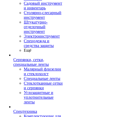
Садовый инструмент
и инвентарь
Столярно-слесарный
инструмент
Штукатурно-
отделочный
инструмент
Электроинструмент
Спецодежда и
средства защиты
Ещё
Серпянки, сетки,
специальные ленты
Малярный флизелин
и стеклохолст
Специальные ленты
Стеклотканные сетки
и серпянки
Углозащитные и
уплотнительные
ленты
Спецтехника
Комплектующие для