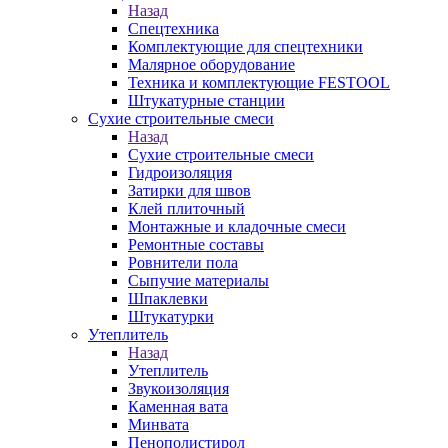
Назад
Спецтехника
Комплектующие для спецтехники
Малярное оборудование
Техника и комплектующие FESTOOL
Штукатурные станции
Сухие строительные смеси
Назад
Сухие строительные смеси
Гидроизоляция
Затирки для швов
Клей плиточный
Монтажные и кладочные смеси
Ремонтные составы
Ровнители пола
Сыпучие материалы
Шпаклевки
Штукатурки
Утеплитель
Назад
Утеплитель
Звукоизоляция
Каменная вата
Минвата
Пенополистирол