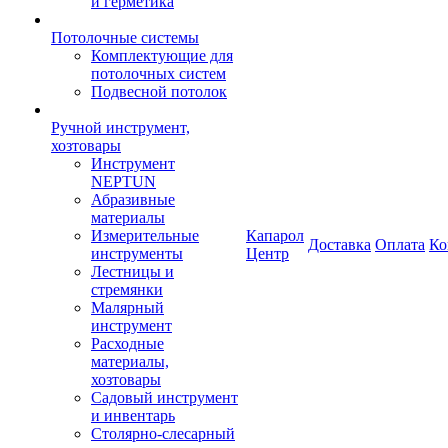
и герметика
Потолочные системы
Комплектующие для
потолочных систем
Подвесной потолок
Ручной инструмент,
хозтовары
Инструмент
NEPTUN
Абразивные
материалы
Измерительные
Капарол
Доставка
Оплата
Ко
инструменты
Центр
Лестницы и
стремянки
Малярный
инструмент
Расходные
материалы,
хозтовары
Садовый инструмент
и инвентарь
Столярно-слесарный