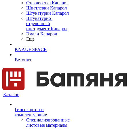
Cтеклосетка Капарол
Шпатлевки Капарол
Штукатурки Капарол
Штукатурно-
отделочный
инструмент Капарол
Эмали Капарол
Ещё
KNAUF SPACE
Ветонит
Каталог
Гипсокартон и
комплектующие
Специализированные
листовые материалы