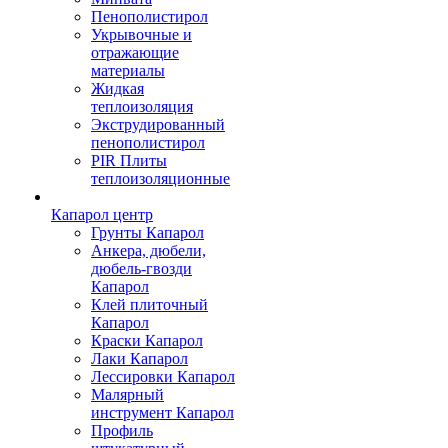
Пенополистирол
Укрывочные и
отражающие
материалы
Жидкая
теплоизоляция
Экструдированный
пенополистирол
PIR Плиты
теплоизоляционные
Капарол центр
Грунты Капарол
Анкера, дюбели,
дюбель-гвозди
Капарол
Клей плиточный
Капарол
Краски Капарол
Лаки Капарол
Лессировки Капарол
Малярный
инструмент Капарол
Профиль