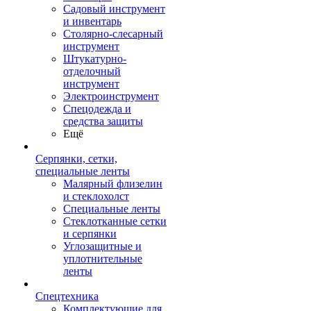
Садовый инструмент
и инвентарь
Столярно-слесарный
инструмент
Штукатурно-
отделочный
инструмент
Электроинструмент
Спецодежда и
средства защиты
Ещё
Серпянки, сетки,
специальные ленты
Малярный флизелин
и стеклохолст
Специальные ленты
Стеклотканные сетки
и серпянки
Углозащитные и
уплотнительные
ленты
Спецтехника
Комплектующие для