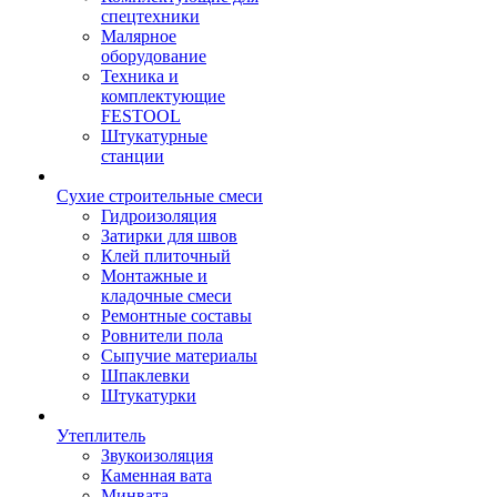
спецтехники
Малярное
оборудование
Техника и
комплектующие
FESTOOL
Штукатурные
станции
Сухие строительные смеси
Гидроизоляция
Затирки для швов
Клей плиточный
Монтажные и
кладочные смеси
Ремонтные составы
Ровнители пола
Сыпучие материалы
Шпаклевки
Штукатурки
Утеплитель
Звукоизоляция
Каменная вата
Минвата