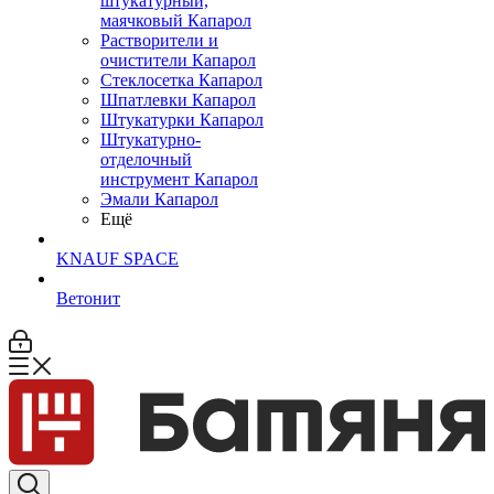
штукатурный,
маячковый Капарол
Растворители и
очистители Капарол
Cтеклосетка Капарол
Шпатлевки Капарол
Штукатурки Капарол
Штукатурно-
отделочный
инструмент Капарол
Эмали Капарол
Ещё
KNAUF SPACE
Ветонит