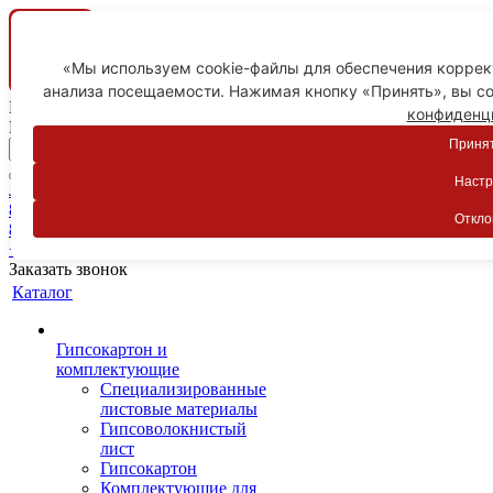
«Мы используем cookie-файлы для обеспечения коррект
анализа посещаемости. Нажимая кнопку «Принять», вы со
Ваш город
конфиденц
Пятигорск
Принят
Настр
Личный кабинет
8-800-775-59-89
Откло
8-800-775-59-89
+7 918 754-83-77
Заказать звонок
Каталог
Гипсокартон и
комплектующие
Специализированные
листовые материалы
Гипсоволокнистый
лист
Гипсокартон
Комплектующие для