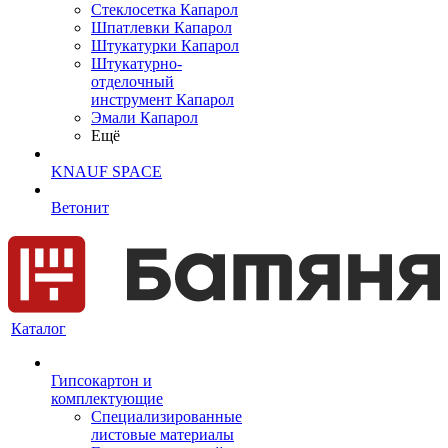
Cтеклосетка Капарол
Шпатлевки Капарол
Штукатурки Капарол
Штукатурно-
отделочный
инструмент Капарол
Эмали Капарол
Ещё
KNAUF SPACE
Ветонит
Каталог
Гипсокартон и
комплектующие
Специализированные
листовые материалы