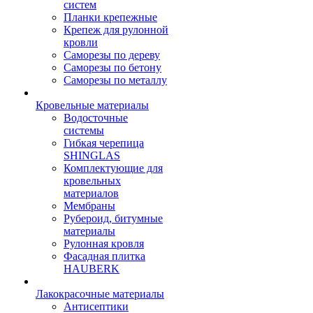
систем
Планки крепежные
Крепеж для рулонной
кровли
Саморезы по дереву
Саморезы по бетону
Саморезы по металлу
Кровельные материалы
Водосточные
системы
Гибкая черепица
SHINGLAS
Комплектующие для
кровельных
материалов
Мембраны
Рубероид, битумные
материалы
Рулонная кровля
Фасадная плитка
HAUBERK
Лакокрасочные материалы
Антисептики