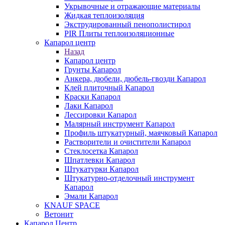
Укрывочные и отражающие материалы
Жидкая теплоизоляция
Экструдированный пенополистирол
PIR Плиты теплоизоляционные
Капарол центр
Назад
Капарол центр
Грунты Капарол
Анкера, дюбели, дюбель-гвозди Капарол
Клей плиточный Капарол
Краски Капарол
Лаки Капарол
Лессировки Капарол
Малярный инструмент Капарол
Профиль штукатурный, маячковый Капарол
Растворители и очистители Капарол
Cтеклосетка Капарол
Шпатлевки Капарол
Штукатурки Капарол
Штукатурно-отделочный инструмент
Капарол
Эмали Капарол
KNAUF SPACE
Ветонит
Капарол Центр