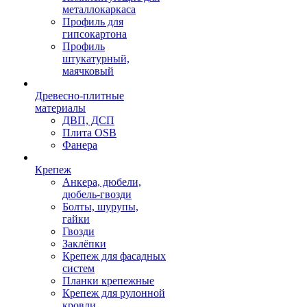
металлокаркаса
Профиль для
гипсокартона
Профиль
штукатурный,
маячковый
Древесно-плитные
материалы
ДВП, ДСП
Плита OSB
Фанера
Крепеж
Анкера, дюбели,
дюбель-гвозди
Болты, шурупы,
гайки
Гвозди
Заклёпки
Крепеж для фасадных
систем
Планки крепежные
Крепеж для рулонной
кровли