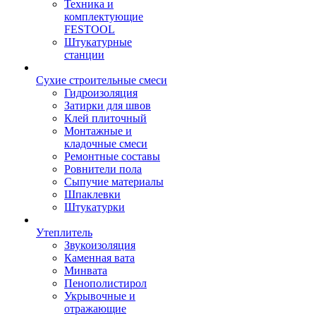
Техника и
комплектующие
FESTOOL
Штукатурные
станции
Сухие строительные смеси
Гидроизоляция
Затирки для швов
Клей плиточный
Монтажные и
кладочные смеси
Ремонтные составы
Ровнители пола
Сыпучие материалы
Шпаклевки
Штукатурки
Утеплитель
Звукоизоляция
Каменная вата
Минвата
Пенополистирол
Укрывочные и
отражающие