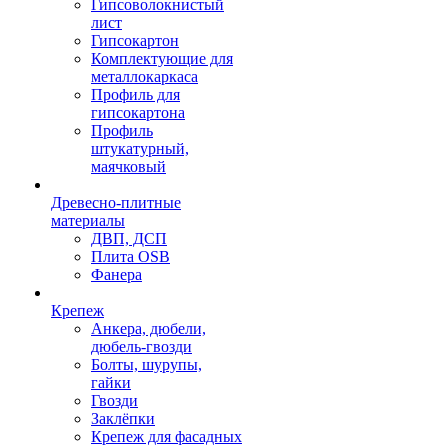
Гипсоволокнистый
лист
Гипсокартон
Комплектующие для
металлокаркаса
Профиль для
гипсокартона
Профиль
штукатурный,
маячковый
Древесно-плитные
материалы
ДВП, ДСП
Плита OSB
Фанера
Крепеж
Анкера, дюбели,
дюбель-гвозди
Болты, шурупы,
гайки
Гвозди
Заклёпки
Крепеж для фасадных