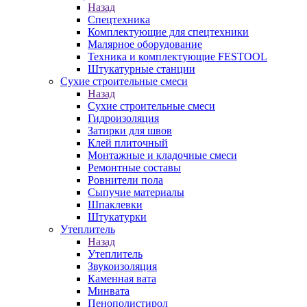
Назад
Спецтехника
Комплектующие для спецтехники
Малярное оборудование
Техника и комплектующие FESTOOL
Штукатурные станции
Сухие строительные смеси
Назад
Сухие строительные смеси
Гидроизоляция
Затирки для швов
Клей плиточный
Монтажные и кладочные смеси
Ремонтные составы
Ровнители пола
Сыпучие материалы
Шпаклевки
Штукатурки
Утеплитель
Назад
Утеплитель
Звукоизоляция
Каменная вата
Минвата
Пенополистирол