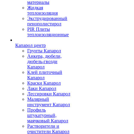
материалы
Жидкая
теплоизоляция
Экструдированный
пенополистирол
PIR Плиты
теплоизоляционные
Капарол центр
Грунты Капарол
Анкера, дюбели,
дюбель-гвозди
Капарол
Клей плиточный
Капарол
Краски Капарол
Лаки Капарол
Лессировки Капарол
Малярный
инструмент Капарол
Профиль
штукатурный,
маячковый Капарол
Растворители и
очистители Капарол