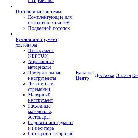
и герметика
Потолочные системы
Комплектующие для
потолочных систем
Подвесной потолок
Ручной инструмент,
хозтовары
Инструмент
NEPTUN
Абразивные
материалы
Измерительные
Капарол
Доставка
Оплата
Ко
инструменты
Центр
Лестницы и
стремянки
Малярный
инструмент
Расходные
материалы,
хозтовары
Садовый инструмент
и инвентарь
Столярно-слесарный