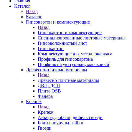
Главная
Каталог
Назад
Каталог
Гипсокартон и комплектующие
Назад
Гипсокартон и комплектующие
Специализированные листовые материалы
Гипсоволокнистый лист
Гипсокартон
Комплектующие для металлокаркаса
Профиль для гипсокартона
Профиль штукатурный, маячковый
Древесно-плитные материалы
Назад
Древесно-плитные материалы
ДВП, ДСП
Плита OSB
Фанера
Крепеж
Назад
Крепеж
Анкера, дюбели, дюбель-гвозди
Болты, шурупы, гайки
Гвозди