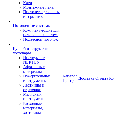
Клеи
Монтажные пены
Пистолеты для пены
и герметика
Потолочные системы
Комплектующие для
потолочных систем
Подвесной потолок
Ручной инструмент,
хозтовары
Инструмент
NEPTUN
Абразивные
материалы
Измерительные
Капарол
Доставка
Оплата
Ко
инструменты
Центр
Лестницы и
стремянки
Малярный
инструмент
Расходные
материалы,
хозтовары