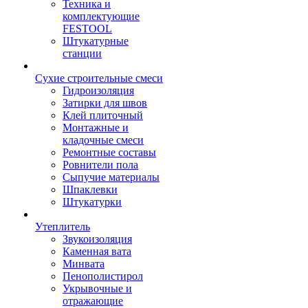
Техника и
комплектующие
FESTOOL
Штукатурные
станции
Сухие строительные смеси
Гидроизоляция
Затирки для швов
Клей плиточный
Монтажные и
кладочные смеси
Ремонтные составы
Ровнители пола
Сыпучие материалы
Шпаклевки
Штукатурки
Утеплитель
Звукоизоляция
Каменная вата
Минвата
Пенополистирол
Укрывочные и
отражающие