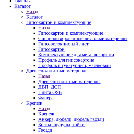
Главная
Каталог
Назад
Каталог
Гипсокартон и комплектующие
Назад
Гипсокартон и комплектующие
Специализированные листовые материалы
Гипсоволокнистый лист
Гипсокартон
Комплектующие для металлокаркаса
Профиль для гипсокартона
Профиль штукатурный, маячковый
Древесно-плитные материалы
Назад
Древесно-плитные материалы
ДВП, ДСП
Плита OSB
Фанера
Крепеж
Назад
Крепеж
Анкера, дюбели, дюбель-гвозди
Болты, шурупы, гайки
Гвозди