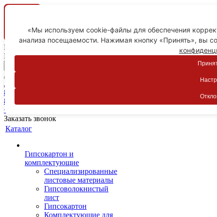
«Мы используем cookie-файлы для обеспечения коррект
анализа посещаемости. Нажимая кнопку «Принять», вы со
Ваш город
конфиденц
Пятигорск
Принят
Настр
Личный кабинет
8-800-775-59-89
Откло
8-800-775-59-89
+7 918 754-83-77
Заказать звонок
Каталог
Гипсокартон и
комплектующие
Специализированные
листовые материалы
Гипсоволокнистый
лист
Гипсокартон
Комплектующие для