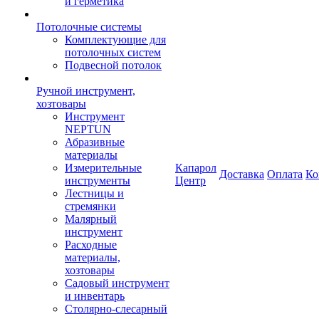
и герметика
Потолочные системы
Комплектующие для
потолочных систем
Подвесной потолок
Ручной инструмент,
хозтовары
Инструмент
NEPTUN
Абразивные
материалы
Измерительные
Капарол
Доставка
Оплата
Ко
инструменты
Центр
Лестницы и
стремянки
Малярный
инструмент
Расходные
материалы,
хозтовары
Садовый инструмент
и инвентарь
Столярно-слесарный