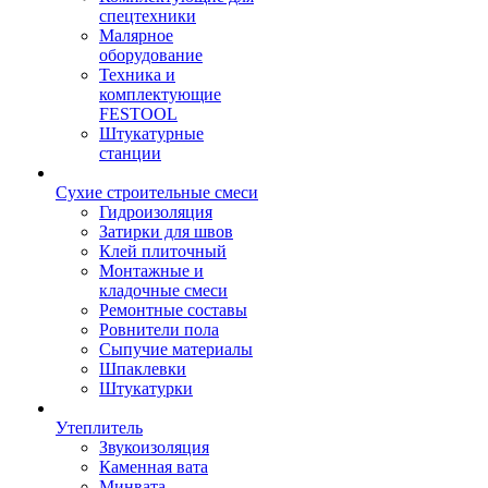
спецтехники
Малярное
оборудование
Техника и
комплектующие
FESTOOL
Штукатурные
станции
Сухие строительные смеси
Гидроизоляция
Затирки для швов
Клей плиточный
Монтажные и
кладочные смеси
Ремонтные составы
Ровнители пола
Сыпучие материалы
Шпаклевки
Штукатурки
Утеплитель
Звукоизоляция
Каменная вата
Минвата