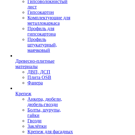
Гипсоволокнистый
лист
Гипсокартон
Комплектующие для
металлокаркаса
Профиль для
гипсокартона
Профиль
штукатурный,
маячковый
Древесно-плитные
материалы
ДВП, ДСП
Плита OSB
Фанера
Крепеж
Анкера, дюбели,
дюбель-гвозди
Болты, шурупы,
гайки
Гвозди
Заклёпки
Крепеж для фасадных