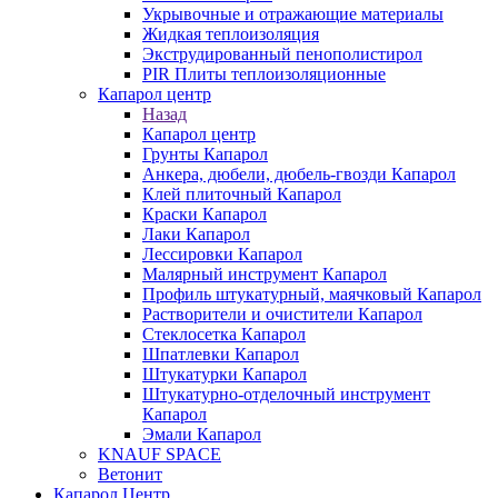
Укрывочные и отражающие материалы
Жидкая теплоизоляция
Экструдированный пенополистирол
PIR Плиты теплоизоляционные
Капарол центр
Назад
Капарол центр
Грунты Капарол
Анкера, дюбели, дюбель-гвозди Капарол
Клей плиточный Капарол
Краски Капарол
Лаки Капарол
Лессировки Капарол
Малярный инструмент Капарол
Профиль штукатурный, маячковый Капарол
Растворители и очистители Капарол
Cтеклосетка Капарол
Шпатлевки Капарол
Штукатурки Капарол
Штукатурно-отделочный инструмент
Капарол
Эмали Капарол
KNAUF SPACE
Ветонит
Капарол Центр