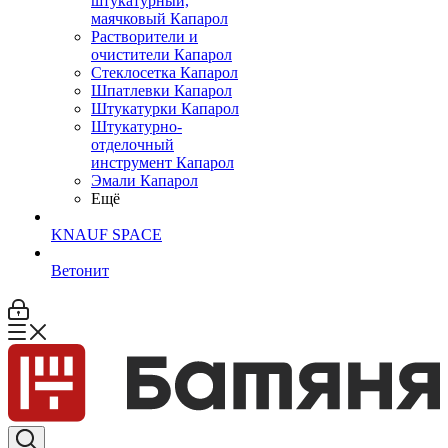
штукатурный,
маячковый Капарол
Растворители и
очистители Капарол
Cтеклосетка Капарол
Шпатлевки Капарол
Штукатурки Капарол
Штукатурно-
отделочный
инструмент Капарол
Эмали Капарол
Ещё
KNAUF SPACE
Ветонит