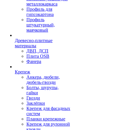
металлокаркаса
Профиль для
гипсокартона
Профиль
штукатурный,
маячковый
Древесно-плитные
материалы
ДВП, ДСП
Плита OSB
Фанера
Крепеж
Анкера, дюбели,
дюбель-гвозди
Болты, шурупы,
гайки
Гвозди
Заклёпки
Крепеж для фасадных
систем
Планки крепежные
Крепеж для рулонной
кровли