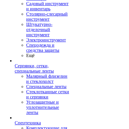
Садовый инструмент
и инвентарь
Столярно-слесарный
инструмент
Штукатурно-
отделочный
инструмент
Электроинструмент
Спецодежда и
средства защиты
Ещё
Серпянки, сетки,
специальные ленты
Малярный флизелин
и стеклохолст
Специальные ленты
Стеклотканные сетки
и серпянки
Углозащитные и
уплотнительные
ленты
Спецтехника
Комплектующие для