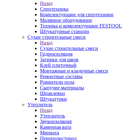
Назад
Спецтехника
Комплектующие для спецтехники
Малярное оборудование
Техника и комплектующие FESTOOL
Штукатурные станции
Сухие строительные смеси
Назад
Сухие строительные смеси
Гидроизоляция
Затирки для швов
Клей плиточный
Монтажные и кладочные смеси
Ремонтные составы
Ровнители пола
Сыпучие материалы
Шпаклевки
Штукатурки
Утеплитель
Назад
Утеплитель
Звукоизоляция
Каменная вата
Минвата
Пенополистирол