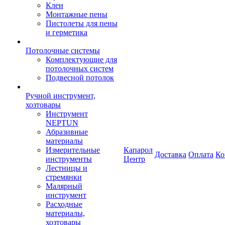
Клеи
Монтажные пены
Пистолеты для пены
и герметика
Потолочные системы
Комплектующие для
потолочных систем
Подвесной потолок
Ручной инструмент,
хозтовары
Инструмент
NEPTUN
Абразивные
материалы
Измерительные
Капарол
Доставка
Оплата
Ко
инструменты
Центр
Лестницы и
стремянки
Малярный
инструмент
Расходные
материалы,
хозтовары