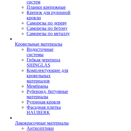
систем
Планки крепежные
Крепеж для рулонной
кровли
Саморезы по дереву
Саморезы по бетону
Саморезы по металлу
Кровельные материалы
Водосточные
системы
Гибкая черепица
SHINGLAS
Комплектующие для
кровельных
материалов
Мембраны
Рубероид, битумные
материалы
Рулонная кровля
Фасадная плитка
HAUBERK
Лакокрасочные материалы
Антисептики