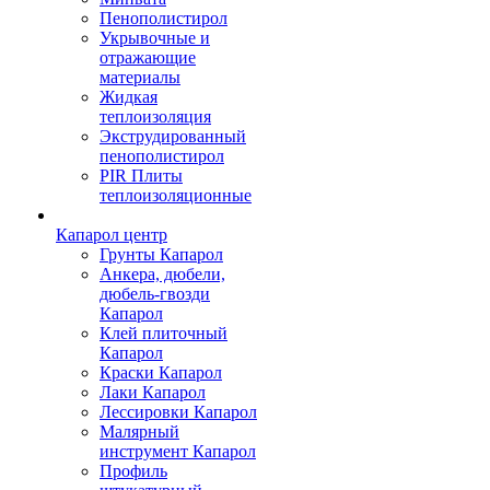
Пенополистирол
Укрывочные и
отражающие
материалы
Жидкая
теплоизоляция
Экструдированный
пенополистирол
PIR Плиты
теплоизоляционные
Капарол центр
Грунты Капарол
Анкера, дюбели,
дюбель-гвозди
Капарол
Клей плиточный
Капарол
Краски Капарол
Лаки Капарол
Лессировки Капарол
Малярный
инструмент Капарол
Профиль