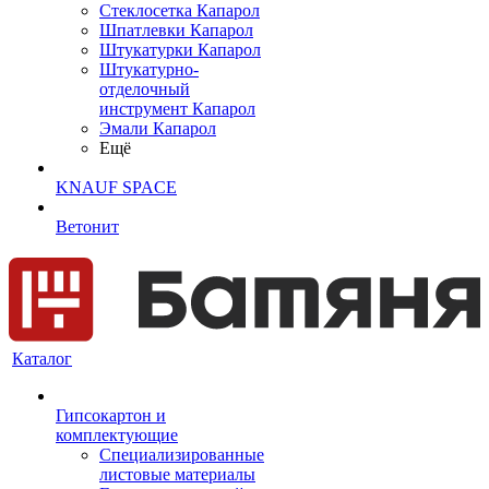
Cтеклосетка Капарол
Шпатлевки Капарол
Штукатурки Капарол
Штукатурно-
отделочный
инструмент Капарол
Эмали Капарол
Ещё
KNAUF SPACE
Ветонит
Каталог
Гипсокартон и
комплектующие
Специализированные
листовые материалы