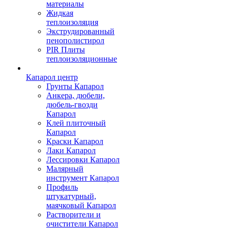
материалы
Жидкая
теплоизоляция
Экструдированный
пенополистирол
PIR Плиты
теплоизоляционные
Капарол центр
Грунты Капарол
Анкера, дюбели,
дюбель-гвозди
Капарол
Клей плиточный
Капарол
Краски Капарол
Лаки Капарол
Лессировки Капарол
Малярный
инструмент Капарол
Профиль
штукатурный,
маячковый Капарол
Растворители и
очистители Капарол