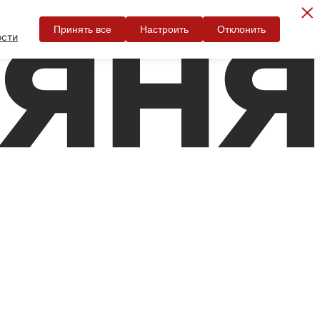
Принять все
Настроить
Отклонить
ости