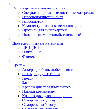
Гипсокартон и комплектующие
Специализированные листовые материалы
Гипсоволокнистый лист
Гипсокартон
Комплектующие для металлокаркаса
Профиль для гипсокартона
Профиль штукатурный, маячковый
Древесно-плитные материалы
ДВП, ДСП
Плита OSB
Фанера
Крепеж
Анкера, дюбели, дюбель-гвозди
Болты, шурупы, гайки
Гвозди
Заклёпки
Крепеж для фасадных систем
Планки крепежные
Крепеж для рулонной кровли
Саморезы по дереву
Саморезы по бетону
Саморезы по металлу