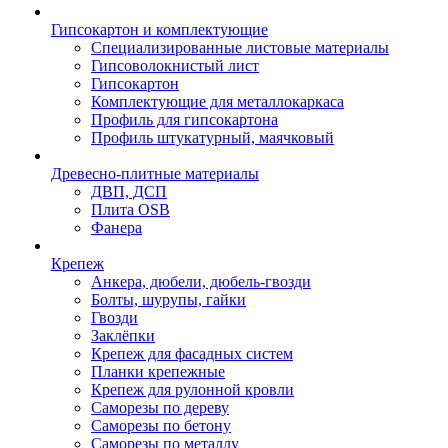
Гипсокартон и комплектующие
Специализированные листовые материалы
Гипсоволокнистый лист
Гипсокартон
Комплектующие для металлокаркаса
Профиль для гипсокартона
Профиль штукатурный, маячковый
Древесно-плитные материалы
ДВП, ДСП
Плита OSB
Фанера
Крепеж
Анкера, дюбели, дюбель-гвозди
Болты, шурупы, гайки
Гвозди
Заклёпки
Крепеж для фасадных систем
Планки крепежные
Крепеж для рулонной кровли
Саморезы по дереву
Саморезы по бетону
Саморезы по металлу