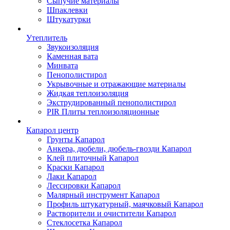
Сыпучие материалы
Шпаклевки
Штукатурки
Утеплитель
Звукоизоляция
Каменная вата
Минвата
Пенополистирол
Укрывочные и отражающие материалы
Жидкая теплоизоляция
Экструдированный пенополистирол
PIR Плиты теплоизоляционные
Капарол центр
Грунты Капарол
Анкера, дюбели, дюбель-гвозди Капарол
Клей плиточный Капарол
Краски Капарол
Лаки Капарол
Лессировки Капарол
Малярный инструмент Капарол
Профиль штукатурный, маячковый Капарол
Растворители и очистители Капарол
Cтеклосетка Капарол