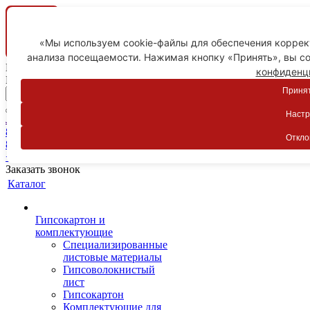
«Мы используем cookie-файлы для обеспечения коррект
анализа посещаемости. Нажимая кнопку «Принять», вы со
Ваш город
конфиденц
Пятигорск
Принят
Настр
Личный кабинет
8-800-775-59-89
Откло
8-800-775-59-89
+7 918 754-83-77
Заказать звонок
Каталог
Гипсокартон и
комплектующие
Специализированные
листовые материалы
Гипсоволокнистый
лист
Гипсокартон
Комплектующие для