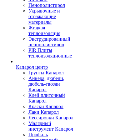
Пенополистирол
Укрывочные и
отражающие
материалы
Жидкая
теплоизоляция
Экструдированный
пенополистирол
PIR Плиты
теплоизоляционные
Капарол центр
Грунты Капарол
Анкера, дюбели,
дюбель-гвозди
Капарол
Клей плиточный
Капарол
Краски Капарол
Лаки Капарол
Лессировки Капарол
Малярный
инструмент Капарол
Профиль