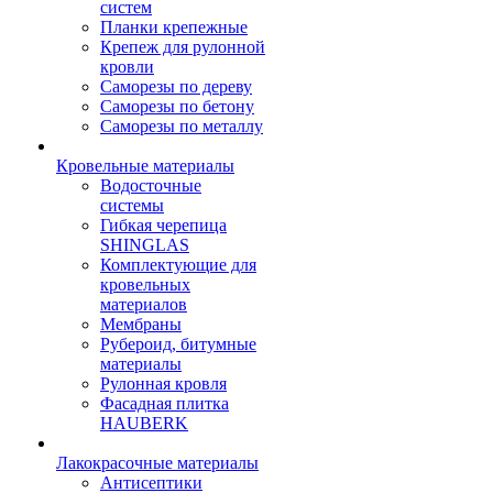
систем
Планки крепежные
Крепеж для рулонной
кровли
Саморезы по дереву
Саморезы по бетону
Саморезы по металлу
Кровельные материалы
Водосточные
системы
Гибкая черепица
SHINGLAS
Комплектующие для
кровельных
материалов
Мембраны
Рубероид, битумные
материалы
Рулонная кровля
Фасадная плитка
HAUBERK
Лакокрасочные материалы
Антисептики