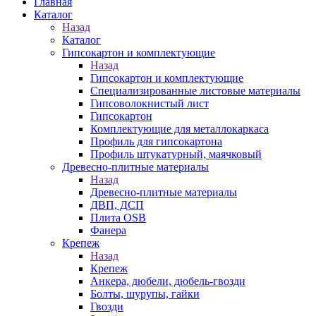
Главная
Каталог
Назад
Каталог
Гипсокартон и комплектующие
Назад
Гипсокартон и комплектующие
Специализированные листовые материалы
Гипсоволокнистый лист
Гипсокартон
Комплектующие для металлокаркаса
Профиль для гипсокартона
Профиль штукатурный, маячковый
Древесно-плитные материалы
Назад
Древесно-плитные материалы
ДВП, ДСП
Плита OSB
Фанера
Крепеж
Назад
Крепеж
Анкера, дюбели, дюбель-гвозди
Болты, шурупы, гайки
Гвозди