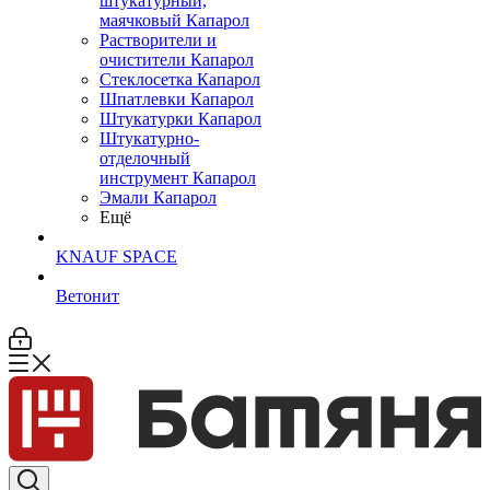
штукатурный,
маячковый Капарол
Растворители и
очистители Капарол
Cтеклосетка Капарол
Шпатлевки Капарол
Штукатурки Капарол
Штукатурно-
отделочный
инструмент Капарол
Эмали Капарол
Ещё
KNAUF SPACE
Ветонит