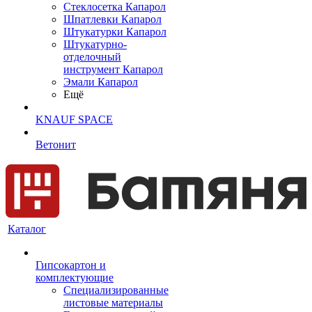
Cтеклосетка Капарол
Шпатлевки Капарол
Штукатурки Капарол
Штукатурно-
отделочный
инструмент Капарол
Эмали Капарол
Ещё
KNAUF SPACE
Ветонит
Каталог
Гипсокартон и
комплектующие
Специализированные
листовые материалы