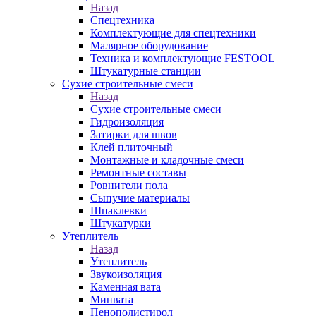
Назад
Спецтехника
Комплектующие для спецтехники
Малярное оборудование
Техника и комплектующие FESTOOL
Штукатурные станции
Сухие строительные смеси
Назад
Сухие строительные смеси
Гидроизоляция
Затирки для швов
Клей плиточный
Монтажные и кладочные смеси
Ремонтные составы
Ровнители пола
Сыпучие материалы
Шпаклевки
Штукатурки
Утеплитель
Назад
Утеплитель
Звукоизоляция
Каменная вата
Минвата
Пенополистирол