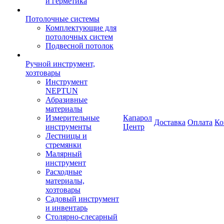
и герметика
Потолочные системы
Комплектующие для
потолочных систем
Подвесной потолок
Ручной инструмент,
хозтовары
Инструмент
NEPTUN
Абразивные
материалы
Измерительные
Капарол
Доставка
Оплата
Ко
инструменты
Центр
Лестницы и
стремянки
Малярный
инструмент
Расходные
материалы,
хозтовары
Садовый инструмент
и инвентарь
Столярно-слесарный