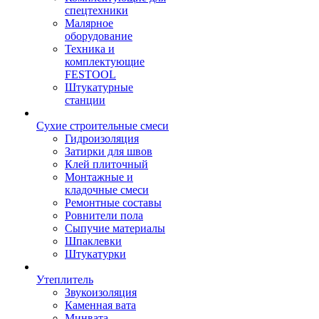
спецтехники
Малярное
оборудование
Техника и
комплектующие
FESTOOL
Штукатурные
станции
Сухие строительные смеси
Гидроизоляция
Затирки для швов
Клей плиточный
Монтажные и
кладочные смеси
Ремонтные составы
Ровнители пола
Сыпучие материалы
Шпаклевки
Штукатурки
Утеплитель
Звукоизоляция
Каменная вата
Минвата