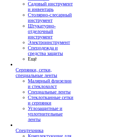
Садовый инструмент
и инвентарь
Столярно-слесарный
инструмент
Штукатурно-
отделочный
инструмент
Электроинструмент
Спецодежда и
средства защиты
Ещё
Серпянки, сетки,
специальные ленты
Малярный флизелин
и стеклохолст
Специальные ленты
Стеклотканные сетки
и серпянки
Углозащитные и
уплотнительные
ленты
Спецтехника
Комплектующие для