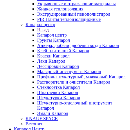
Укрывочные и отражающие материалы
Жидкая теплоизоляция
Экструдированный пенополистирол
PIR Плиты теплоизоляционные
Капарол центр
Назад
Капарол центр
Грунты Капарол
Анкера, дюбели, дюбель-гвозди Капарол
Клей плиточный Капарол
Краски Капарол
Лаки Капарол
Лессировки Капарол
Малярный инструмент Капарол
Профиль штукатурный, маячковый Капарол
Растворители и очистители Капарол
Cтеклосетка Капарол
Шпатлевки Капарол
Штукатурки Капарол
Штукатурно-отделочный инструмент
Капарол
Эмали Капарол
KNAUF SPACE
Ветонит
Капарол Центр