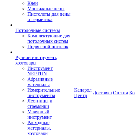
Клеи
Монтажные пены
Пистолеты для пены
и герметика
Потолочные системы
Комплектующие для
потолочных систем
Подвесной потолок
Ручной инструмент,
хозтовары
Инструмент
NEPTUN
Абразивные
материалы
Измерительные
Капарол
Доставка
Оплата
Ко
инструменты
Центр
Лестницы и
стремянки
Малярный
инструмент
Расходные
материалы,
хозтовары