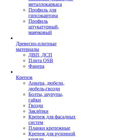
металлокаркаса
Профиль для
гипсокартона
Профиль
штукатурный,
маячковый
Древесно-плитные
материалы
ДВП, ДСП
Плита OSB
Фанера
Крепеж
Анкера, дюбели,
дюбель-гвозди
Болты, шурупы,
гайки
Гвозди
Заклёпки
Крепеж для фасадных
систем
Планки крепежные
Крепеж для рулонной
кровли