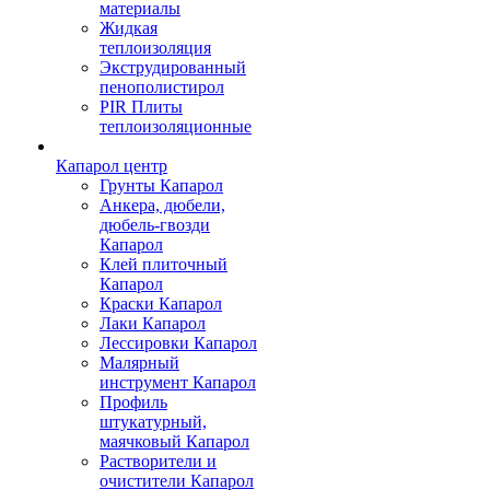
материалы
Жидкая
теплоизоляция
Экструдированный
пенополистирол
PIR Плиты
теплоизоляционные
Капарол центр
Грунты Капарол
Анкера, дюбели,
дюбель-гвозди
Капарол
Клей плиточный
Капарол
Краски Капарол
Лаки Капарол
Лессировки Капарол
Малярный
инструмент Капарол
Профиль
штукатурный,
маячковый Капарол
Растворители и
очистители Капарол