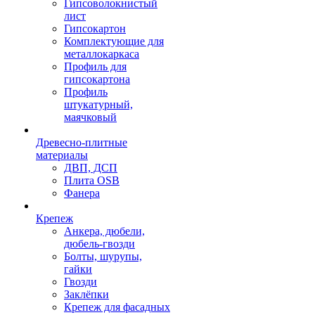
Гипсоволокнистый
лист
Гипсокартон
Комплектующие для
металлокаркаса
Профиль для
гипсокартона
Профиль
штукатурный,
маячковый
Древесно-плитные
материалы
ДВП, ДСП
Плита OSB
Фанера
Крепеж
Анкера, дюбели,
дюбель-гвозди
Болты, шурупы,
гайки
Гвозди
Заклёпки
Крепеж для фасадных