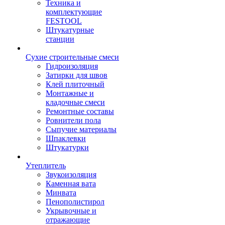
Техника и
комплектующие
FESTOOL
Штукатурные
станции
Сухие строительные смеси
Гидроизоляция
Затирки для швов
Клей плиточный
Монтажные и
кладочные смеси
Ремонтные составы
Ровнители пола
Сыпучие материалы
Шпаклевки
Штукатурки
Утеплитель
Звукоизоляция
Каменная вата
Минвата
Пенополистирол
Укрывочные и
отражающие