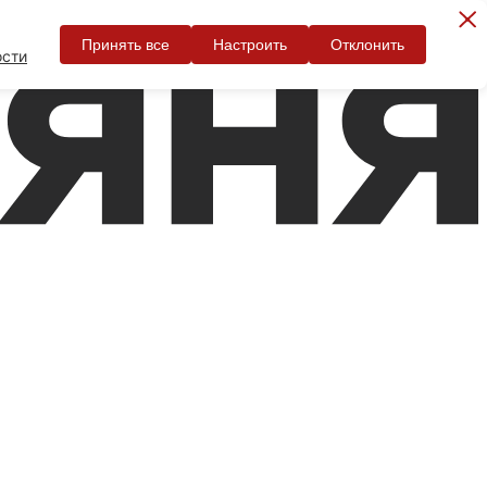
Принять все
Настроить
Отклонить
ости