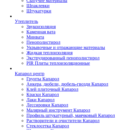
Сыпучие материалы
Шпаклевки
Штукатурки
Утеплитель
Звукоизоляция
Каменная вата
Минвата
Пенополистирол
Укрывочные и отражающие материалы
Жидкая теплоизоляция
Экструдированный пенополистирол
PIR Плиты теплоизоляционные
Капарол центр
Грунты Капарол
Анкера, дюбели, дюбель-гвозди Капарол
Клей плиточный Капарол
Краски Капарол
Лаки Капарол
Лессировки Капарол
Малярный инструмент Капарол
Профиль штукатурный, маячковый Капарол
Растворители и очистители Капарол
Cтеклосетка Капарол