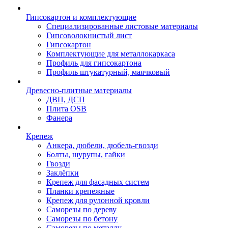
Гипсокартон и комплектующие
Специализированные листовые материалы
Гипсоволокнистый лист
Гипсокартон
Комплектующие для металлокаркаса
Профиль для гипсокартона
Профиль штукатурный, маячковый
Древесно-плитные материалы
ДВП, ДСП
Плита OSB
Фанера
Крепеж
Анкера, дюбели, дюбель-гвозди
Болты, шурупы, гайки
Гвозди
Заклёпки
Крепеж для фасадных систем
Планки крепежные
Крепеж для рулонной кровли
Саморезы по дереву
Саморезы по бетону
Саморезы по металлу