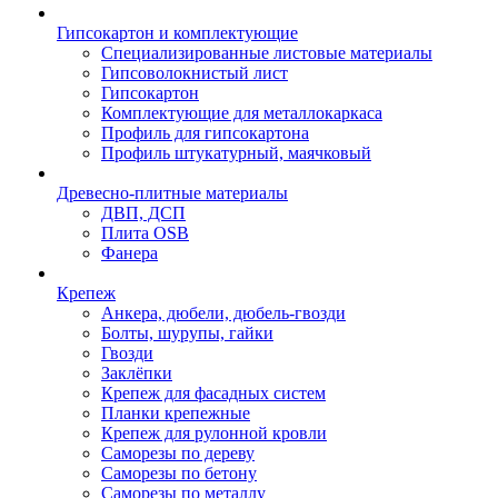
Гипсокартон и комплектующие
Специализированные листовые материалы
Гипсоволокнистый лист
Гипсокартон
Комплектующие для металлокаркаса
Профиль для гипсокартона
Профиль штукатурный, маячковый
Древесно-плитные материалы
ДВП, ДСП
Плита OSB
Фанера
Крепеж
Анкера, дюбели, дюбель-гвозди
Болты, шурупы, гайки
Гвозди
Заклёпки
Крепеж для фасадных систем
Планки крепежные
Крепеж для рулонной кровли
Саморезы по дереву
Саморезы по бетону
Саморезы по металлу