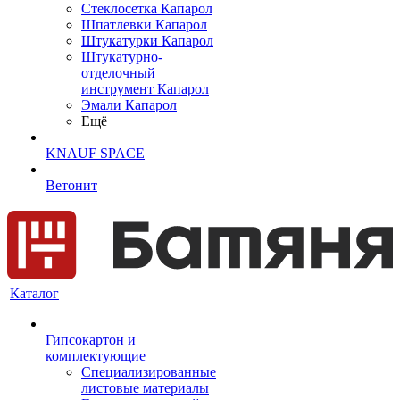
Cтеклосетка Капарол
Шпатлевки Капарол
Штукатурки Капарол
Штукатурно-
отделочный
инструмент Капарол
Эмали Капарол
Ещё
KNAUF SPACE
Ветонит
Каталог
Гипсокартон и
комплектующие
Специализированные
листовые материалы