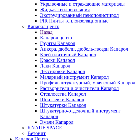
Укрывочные и отражающие материалы
Жидкая теплоизоляция
Экструдированный пенополистирол
PIR Плиты теплоизоляционные
Капарол центр
Назад
Капарол центр
Грунты Капарол
Анкера, дюбели, дюбель-гвозди Капарол
Клей плиточный Капарол
Краски Капарол
Лаки Капарол
Лессировки Капарол
Малярный инструмент Капарол
Профиль штукатурный, маячковый Капарол
Растворители и очистители Капарол
Cтеклосетка Капарол
Шпатлевки Капарол
Штукатурки Капарол
Штукатурно-отделочный инструмент
Капарол
Эмали Капарол
KNAUF SPACE
Ветонит
Капарол Центр