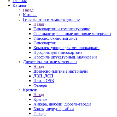
Главная
Каталог
Назад
Каталог
Гипсокартон и комплектующие
Назад
Гипсокартон и комплектующие
Специализированные листовые материалы
Гипсоволокнистый лист
Гипсокартон
Комплектующие для металлокаркаса
Профиль для гипсокартона
Профиль штукатурный, маячковый
Древесно-плитные материалы
Назад
Древесно-плитные материалы
ДВП, ДСП
Плита OSB
Фанера
Крепеж
Назад
Крепеж
Анкера, дюбели, дюбель-гвозди
Болты, шурупы, гайки
Гвозди