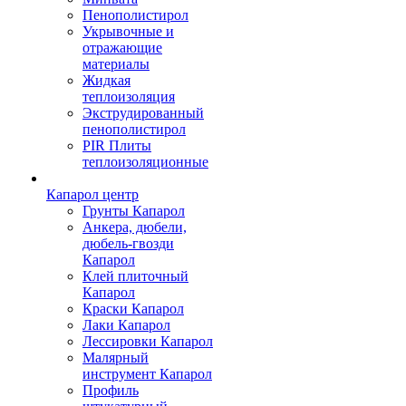
Пенополистирол
Укрывочные и
отражающие
материалы
Жидкая
теплоизоляция
Экструдированный
пенополистирол
PIR Плиты
теплоизоляционные
Капарол центр
Грунты Капарол
Анкера, дюбели,
дюбель-гвозди
Капарол
Клей плиточный
Капарол
Краски Капарол
Лаки Капарол
Лессировки Капарол
Малярный
инструмент Капарол
Профиль