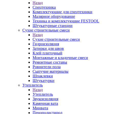
Назад
Спецтехника
Комплектующие для спецтехники
Малярное оборудование
Техника и комплектующие FESTOOL
Штукатурные станции
Сухие строительные смеси
Назад
Сухие строительные смеси
Гидроизоляция
Затирки для швов
Клей плиточный
Монтажные и кладочные смеси
Ремонтные составы
Ровнители пола
Сыпучие материалы
Шпаклевки
Штукатурки
Утеплитель
Назад
Утеплитель
Звукоизоляция
Каменная вата
Минвата
Пенополистирол