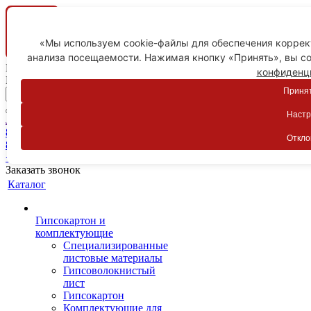
«Мы используем cookie-файлы для обеспечения коррект
анализа посещаемости. Нажимая кнопку «Принять», вы со
Ваш город
конфиденц
Пятигорск
Принят
Настр
Личный кабинет
8-800-775-59-89
Откло
8-800-775-59-89
+7 918 754-83-77
Заказать звонок
Каталог
Гипсокартон и
комплектующие
Специализированные
листовые материалы
Гипсоволокнистый
лист
Гипсокартон
Комплектующие для