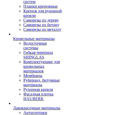
систем
Планки крепежные
Крепеж для рулонной
кровли
Саморезы по дереву
Саморезы по бетону
Саморезы по металлу
Кровельные материалы
Водосточные
системы
Гибкая черепица
SHINGLAS
Комплектующие для
кровельных
материалов
Мембраны
Рубероид, битумные
материалы
Рулонная кровля
Фасадная плитка
HAUBERK
Лакокрасочные материалы
Антисептики