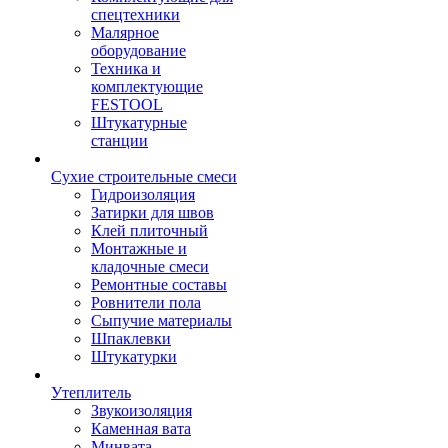
спецтехники
Малярное
оборудование
Техника и
комплектующие
FESTOOL
Штукатурные
станции
Сухие строительные смеси
Гидроизоляция
Затирки для швов
Клей плиточный
Монтажные и
кладочные смеси
Ремонтные составы
Ровнители пола
Сыпучие материалы
Шпаклевки
Штукатурки
Утеплитель
Звукоизоляция
Каменная вата
Минвата