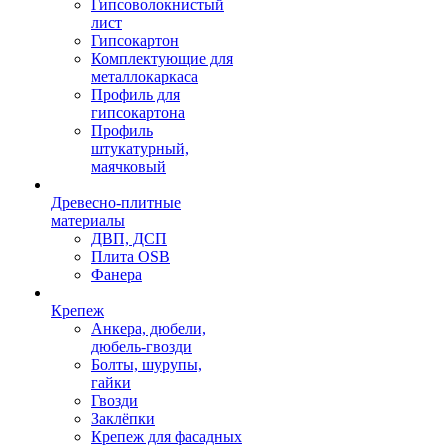
Гипсоволокнистый
лист
Гипсокартон
Комплектующие для
металлокаркаса
Профиль для
гипсокартона
Профиль
штукатурный,
маячковый
Древесно-плитные
материалы
ДВП, ДСП
Плита OSB
Фанера
Крепеж
Анкера, дюбели,
дюбель-гвозди
Болты, шурупы,
гайки
Гвозди
Заклёпки
Крепеж для фасадных