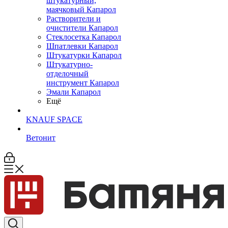
штукатурный,
маячковый Капарол
Растворители и
очистители Капарол
Cтеклосетка Капарол
Шпатлевки Капарол
Штукатурки Капарол
Штукатурно-
отделочный
инструмент Капарол
Эмали Капарол
Ещё
KNAUF SPACE
Ветонит