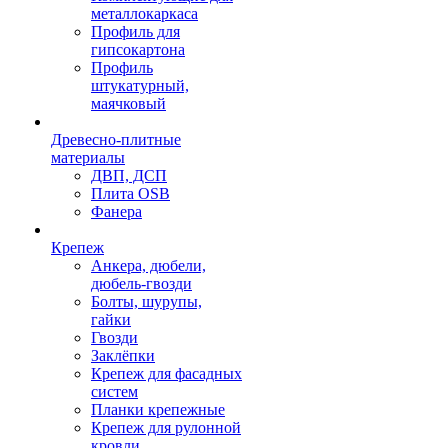
металлокаркаса
Профиль для
гипсокартона
Профиль
штукатурный,
маячковый
Древесно-плитные
материалы
ДВП, ДСП
Плита OSB
Фанера
Крепеж
Анкера, дюбели,
дюбель-гвозди
Болты, шурупы,
гайки
Гвозди
Заклёпки
Крепеж для фасадных
систем
Планки крепежные
Крепеж для рулонной
кровли