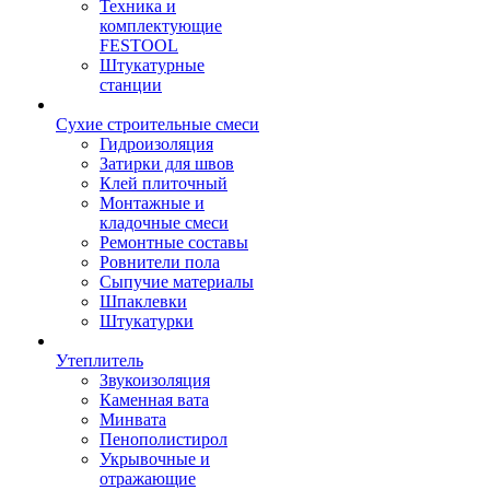
Техника и
комплектующие
FESTOOL
Штукатурные
станции
Сухие строительные смеси
Гидроизоляция
Затирки для швов
Клей плиточный
Монтажные и
кладочные смеси
Ремонтные составы
Ровнители пола
Сыпучие материалы
Шпаклевки
Штукатурки
Утеплитель
Звукоизоляция
Каменная вата
Минвата
Пенополистирол
Укрывочные и
отражающие