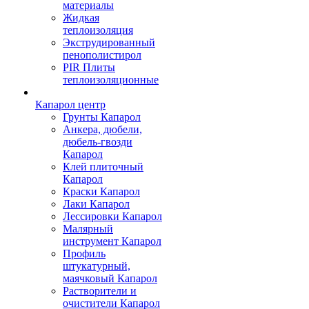
материалы
Жидкая
теплоизоляция
Экструдированный
пенополистирол
PIR Плиты
теплоизоляционные
Капарол центр
Грунты Капарол
Анкера, дюбели,
дюбель-гвозди
Капарол
Клей плиточный
Капарол
Краски Капарол
Лаки Капарол
Лессировки Капарол
Малярный
инструмент Капарол
Профиль
штукатурный,
маячковый Капарол
Растворители и
очистители Капарол