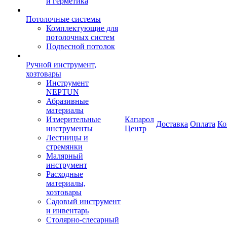
и герметика
Потолочные системы
Комплектующие для
потолочных систем
Подвесной потолок
Ручной инструмент,
хозтовары
Инструмент
NEPTUN
Абразивные
материалы
Измерительные
Капарол
Доставка
Оплата
Ко
инструменты
Центр
Лестницы и
стремянки
Малярный
инструмент
Расходные
материалы,
хозтовары
Садовый инструмент
и инвентарь
Столярно-слесарный