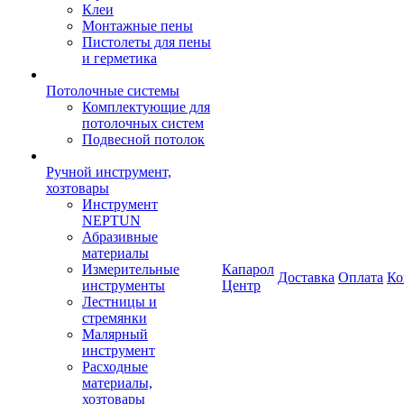
Клеи
Монтажные пены
Пистолеты для пены
и герметика
Потолочные системы
Комплектующие для
потолочных систем
Подвесной потолок
Ручной инструмент,
хозтовары
Инструмент
NEPTUN
Абразивные
материалы
Измерительные
Капарол
Доставка
Оплата
Ко
инструменты
Центр
Лестницы и
стремянки
Малярный
инструмент
Расходные
материалы,
хозтовары