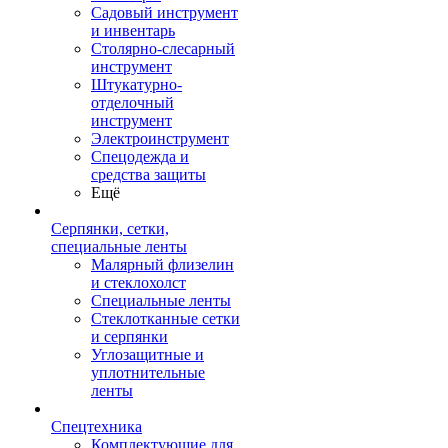
Садовый инструмент
и инвентарь
Столярно-слесарный
инструмент
Штукатурно-
отделочный
инструмент
Электроинструмент
Спецодежда и
средства защиты
Ещё
Серпянки, сетки,
специальные ленты
Малярный флизелин
и стеклохолст
Специальные ленты
Стеклотканные сетки
и серпянки
Углозащитные и
уплотнительные
ленты
Спецтехника
Комплектующие для