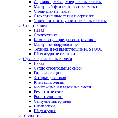
Серпянки, сетки, специальные ленты
Малярный флизелин и стеклохолст
Специальные ленты
Стеклотканные сетки и серпянки
Углозащитные и уплотнительные ленты
Спецтехника
Назад
Спецтехника
Комплектующие для спецтехники
Малярное оборудование
Техника и комплектующие FESTOOL
Штукатурные станции
Сухие строительные смеси
Назад
Сухие строительные смеси
Гидроизоляция
Затирки для швов
Клей плиточный
Монтажные и кладочные смеси
Ремонтные составы
Ровнители пола
Сыпучие материалы
Шпаклевки
Штукатурки
Утеплитель