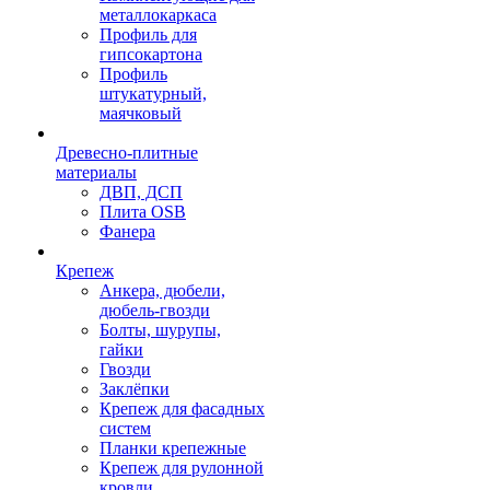
металлокаркаса
Профиль для
гипсокартона
Профиль
штукатурный,
маячковый
Древесно-плитные
материалы
ДВП, ДСП
Плита OSB
Фанера
Крепеж
Анкера, дюбели,
дюбель-гвозди
Болты, шурупы,
гайки
Гвозди
Заклёпки
Крепеж для фасадных
систем
Планки крепежные
Крепеж для рулонной
кровли