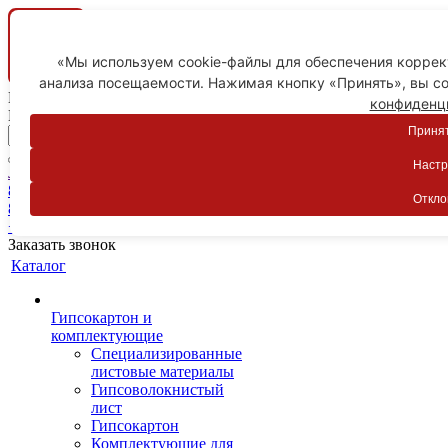
«Мы используем cookie-файлы для обеспечения коррект
анализа посещаемости. Нажимая кнопку «Принять», вы со
Ваш город
конфиденц
Пятигорск
Принят
Настр
Личный кабинет
8-800-775-59-89
Откло
8-800-775-59-89
+7 918 754-83-77
Заказать звонок
Каталог
Гипсокартон и
комплектующие
Специализированные
листовые материалы
Гипсоволокнистый
лист
Гипсокартон
Комплектующие для