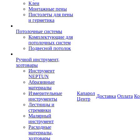
Клеи
Монтажные пены
Пистолеты для пены
и герметика
Потолочные системы
Комплектующие для
потолочных систем
Подвесной потолок
Ручной инструмент,
хозтовары
Инструмент
NEPTUN
Абразивные
материалы
Измерительные
Капарол
Доставка
Оплата
Ко
инструменты
Центр
Лестницы и
стремянки
Малярный
инструмент
Расходные
материалы,
хозтовары