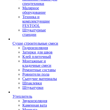
спецтехники
Малярное
оборудование
Техника и
комплектующие
FESTOOL
Штукатурные
станции
Сухие строительные смеси
Гидроизоляция
Затирки для швов
Клей плиточный
Монтажные и
кладочные смеси
Ремонтные составы
Ровнители пола
Сыпучие материалы
Шпаклевки
Штукатурки
Утеплитель
Звукоизоляция
Каменная вата
Минвата