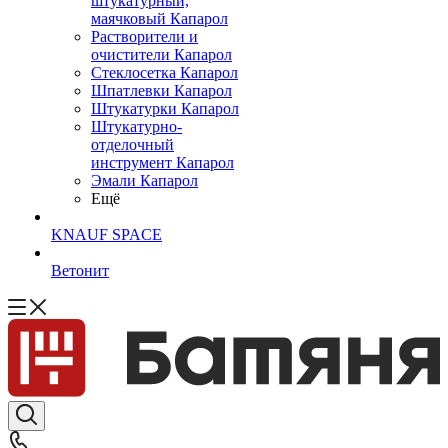
штукатурный,
маячковый Капарол
Растворители и
очистители Капарол
Cтеклосетка Капарол
Шпатлевки Капарол
Штукатурки Капарол
Штукатурно-
отделочный
инструмент Капарол
Эмали Капарол
Ещё
KNAUF SPACE
Ветонит