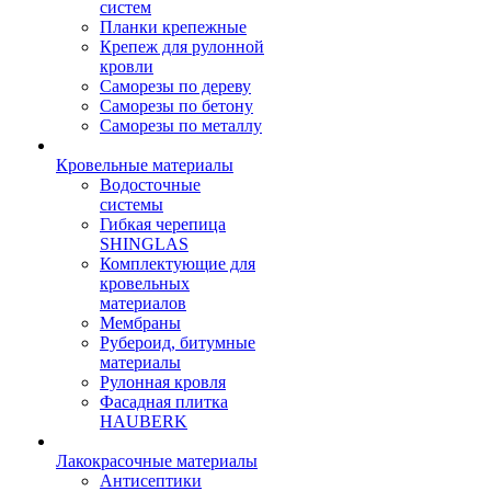
систем
Планки крепежные
Крепеж для рулонной
кровли
Саморезы по дереву
Саморезы по бетону
Саморезы по металлу
Кровельные материалы
Водосточные
системы
Гибкая черепица
SHINGLAS
Комплектующие для
кровельных
материалов
Мембраны
Рубероид, битумные
материалы
Рулонная кровля
Фасадная плитка
HAUBERK
Лакокрасочные материалы
Антисептики