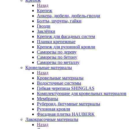
Крепеж
Назад
Крепеж
Анкера, дюбели, дюбель-гвозди
Болты, шурупы, гайки
Гвозди
Заклёпки
Крепеж для фасадных систем
Планки крепежные
Крепеж для рулонной кровли
Саморезы по дереву
Саморезы по бетону
Саморезы по металлу
Кровельные материалы
Назад
Кровельные материалы
Водосточные системы
Гибкая черепица SHINGLAS
Комплектующие для кровельных материалов
Мембраны
Рубероид, битумные материалы
Рулонная кровля
Фасадная плитка HAUBERK
Лакокрасочные материалы
Назад