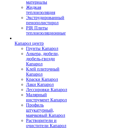
материалы
Жидкая
теплоизоляция
Экструдированный
пенополистирол
PIR Плиты
теплоизоляционные
Капарол центр
Грунты Капарол
Анкера, дюбели,
дюбель-гвозди
Капарол
Клей плиточный
Капарол
Краски Капарол
Лаки Капарол
Лессировки Капарол
Малярный
инструмент Капарол
Профиль
штукатурный,
маячковый Капарол
Растворители и
очистители Капарол