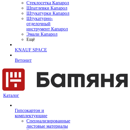
Cтеклосетка Капарол
Шпатлевки Капарол
Штукатурки Капарол
Штукатурно-
отделочный
инструмент Капарол
Эмали Капарол
Ещё
KNAUF SPACE
Ветонит
Каталог
Гипсокартон и
комплектующие
Специализированные
листовые материалы