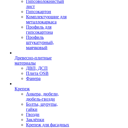
Гипсоволокнистый
лист
Гипсокартон
Комплектующие для
металлокаркаса
Профиль для
гипсокартона
Профиль
штукатурный,
маячковый
Древесно-плитные
материалы
ДВП, ДСП
Плита OSB
Фанера
Крепеж
Анкера, дюбели,
дюбель-гвозди
Болты, шурупы,
гайки
Гвозди
Заклёпки
Крепеж для фасадных