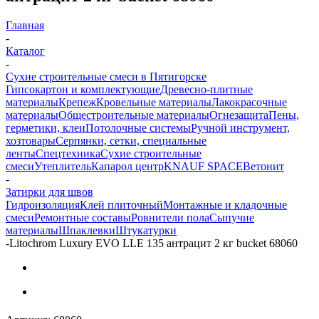
Главная
-
Каталог
-
Сухие строительные смеси в Пятигорске
Гипсокартон и комплектующие
Древесно-плитные
материалы
Крепеж
Кровельные материалы
Лакокрасочные
материалы
Общестроительные материалы
Огнезащита
Пены,
герметики, клеи
Потолочные системы
Ручной инструмент,
хозтовары
Серпянки, сетки, специальные
ленты
Спецтехника
Сухие строительные
смеси
Утеплитель
Капарол центр
KNAUF SPACE
Ветонит
-
Затирки для швов
Гидроизоляция
Клей плиточный
Монтажные и кладочные
смеси
Ремонтные составы
Ровнители пола
Сыпучие
материалы
Шпаклевки
Штукатурки
-
Litochrom Luxury EVO LLE 135 антрацит 2 кг bucket 68060