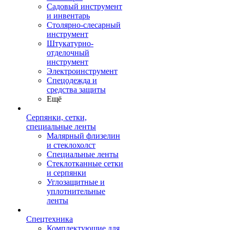
Садовый инструмент
и инвентарь
Столярно-слесарный
инструмент
Штукатурно-
отделочный
инструмент
Электроинструмент
Спецодежда и
средства защиты
Ещё
Серпянки, сетки,
специальные ленты
Малярный флизелин
и стеклохолст
Специальные ленты
Стеклотканные сетки
и серпянки
Углозащитные и
уплотнительные
ленты
Спецтехника
Комплектующие для