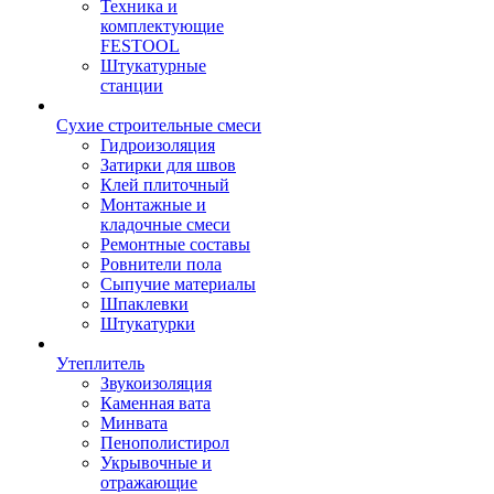
Техника и
комплектующие
FESTOOL
Штукатурные
станции
Сухие строительные смеси
Гидроизоляция
Затирки для швов
Клей плиточный
Монтажные и
кладочные смеси
Ремонтные составы
Ровнители пола
Сыпучие материалы
Шпаклевки
Штукатурки
Утеплитель
Звукоизоляция
Каменная вата
Минвата
Пенополистирол
Укрывочные и
отражающие