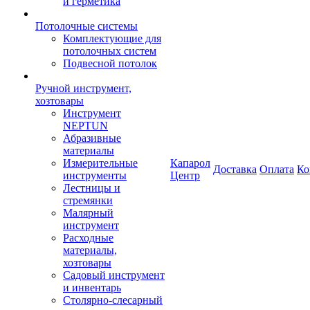
и герметика
Потолочные системы
Комплектующие для
потолочных систем
Подвесной потолок
Ручной инструмент,
хозтовары
Инструмент
NEPTUN
Абразивные
материалы
Измерительные
Капарол
Доставка
Оплата
Ко
инструменты
Центр
Лестницы и
стремянки
Малярный
инструмент
Расходные
материалы,
хозтовары
Садовый инструмент
и инвентарь
Столярно-слесарный