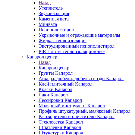
Назад
Утеплитель
Звукоизоляция
Каменная вата
Минвата
Пенополистирол
Укрывочные и отражающие материалы
Жидкая теплоизоляция
Экструдированный пенополистирол
PIR Плиты теплоизоляционные
Капарол центр
Назад
Капарол центр
Грунты Капарол
Анкера, дюбели, дюбель-гвозди Капарол
Клей плиточный Капарол
Краски Капарол
Лаки Капарол
Лессировки Капарол
Малярный инструмент Капарол
Профиль штукатурный, маячковый Капарол
Растворители и очистители Капарол
Cтеклосетка Капарол
Шпатлевки Капарол
Штукатурки Капарол