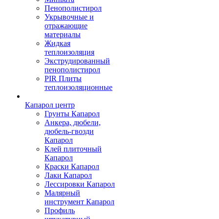
Пенополистирол
Укрывочные и
отражающие
материалы
Жидкая
теплоизоляция
Экструдированный
пенополистирол
PIR Плиты
теплоизоляционные
Капарол центр
Грунты Капарол
Анкера, дюбели,
дюбель-гвозди
Капарол
Клей плиточный
Капарол
Краски Капарол
Лаки Капарол
Лессировки Капарол
Малярный
инструмент Капарол
Профиль