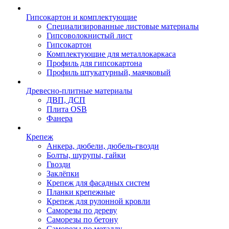
Гипсокартон и комплектующие
Специализированные листовые материалы
Гипсоволокнистый лист
Гипсокартон
Комплектующие для металлокаркаса
Профиль для гипсокартона
Профиль штукатурный, маячковый
Древесно-плитные материалы
ДВП, ДСП
Плита OSB
Фанера
Крепеж
Анкера, дюбели, дюбель-гвозди
Болты, шурупы, гайки
Гвозди
Заклёпки
Крепеж для фасадных систем
Планки крепежные
Крепеж для рулонной кровли
Саморезы по дереву
Саморезы по бетону
Саморезы по металлу