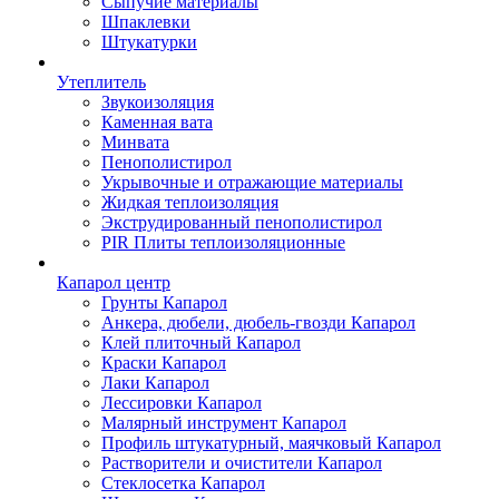
Сыпучие материалы
Шпаклевки
Штукатурки
Утеплитель
Звукоизоляция
Каменная вата
Минвата
Пенополистирол
Укрывочные и отражающие материалы
Жидкая теплоизоляция
Экструдированный пенополистирол
PIR Плиты теплоизоляционные
Капарол центр
Грунты Капарол
Анкера, дюбели, дюбель-гвозди Капарол
Клей плиточный Капарол
Краски Капарол
Лаки Капарол
Лессировки Капарол
Малярный инструмент Капарол
Профиль штукатурный, маячковый Капарол
Растворители и очистители Капарол
Cтеклосетка Капарол