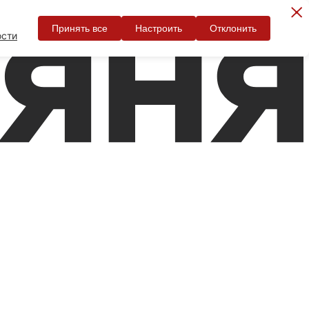
Принять все
Настроить
Отклонить
ости