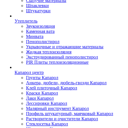
Сыпучие материалы
Шпаклевки
Штукатурки
Утеплитель
Звукоизоляция
Каменная вата
Минвата
Пенополистирол
Укрывочные и отражающие материалы
Жидкая теплоизоляция
Экструдированный пенополистирол
PIR Плиты теплоизоляционные
Капарол центр
Грунты Капарол
Анкера, дюбели, дюбель-гвозди Капарол
Клей плиточный Капарол
Краски Капарол
Лаки Капарол
Лессировки Капарол
Малярный инструмент Капарол
Профиль штукатурный, маячковый Капарол
Растворители и очистители Капарол
Cтеклосетка Капарол