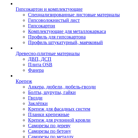
Гипсокартон и комплектующие
Специализированные листовые материалы
Гипсоволокнистый лист
Гипсокартон
Комплектующие для металлокаркаса
Профиль для гипсокартона
Профиль штукатурный, маячковый
Древесно-плитные материалы
ДВП, ДСП
Плита OSB
Фанера
Крепеж
Анкера, дюбели, дюбель-гвозди
Болты, шурупы, гайки
Гвозди
Заклёпки
Крепеж для фасадных систем
Планки крепежные
Крепеж для рулонной кровли
Саморезы по дереву
Саморезы по бетону
Саморезы по металлу