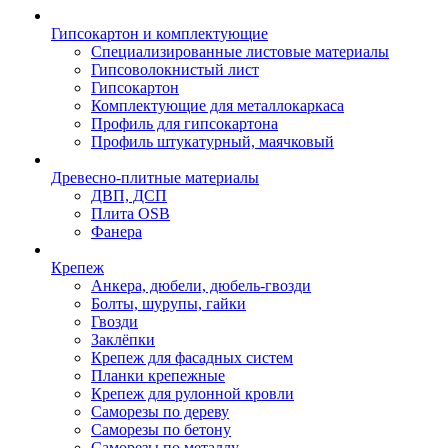
Гипсокартон и комплектующие
Специализированные листовые материалы
Гипсоволокнистый лист
Гипсокартон
Комплектующие для металлокаркаса
Профиль для гипсокартона
Профиль штукатурный, маячковый
Древесно-плитные материалы
ДВП, ДСП
Плита OSB
Фанера
Крепеж
Анкера, дюбели, дюбель-гвозди
Болты, шурупы, гайки
Гвозди
Заклёпки
Крепеж для фасадных систем
Планки крепежные
Крепеж для рулонной кровли
Саморезы по дереву
Саморезы по бетону
Саморезы по металлу