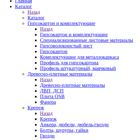
Главная
Каталог
Назад
Каталог
Гипсокартон и комплектующие
Назад
Гипсокартон и комплектующие
Специализированные листовые материалы
Гипсоволокнистый лист
Гипсокартон
Комплектующие для металлокаркаса
Профиль для гипсокартона
Профиль штукатурный, маячковый
Древесно-плитные материалы
Назад
Древесно-плитные материалы
ДВП, ДСП
Плита OSB
Фанера
Крепеж
Назад
Крепеж
Анкера, дюбели, дюбель-гвозди
Болты, шурупы, гайки
Гвозди