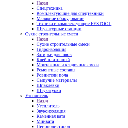
Назад
Спецтехника
Комплектующие для спецтехники
Малярное оборудование
Техника и комплектующие FESTOOL
Штукатурные станции
Сухие строительные смеси
Назад
Сухие строительные смеси
Гидроизоляция
Затирки для швов
Клей плиточный
Монтажные и кладочные смеси
Ремонтные составы
Ровнители пола
Сыпучие материалы
Шпаклевки
Штукатурки
Утеплитель
Назад
Утеплитель
Звукоизоляция
Каменная вата
Минвата
Пенополистирол