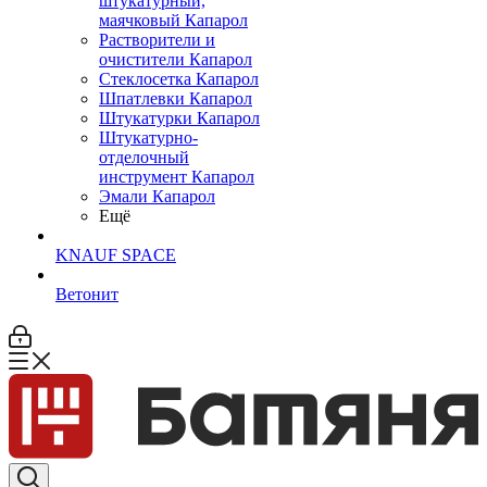
штукатурный,
маячковый Капарол
Растворители и
очистители Капарол
Cтеклосетка Капарол
Шпатлевки Капарол
Штукатурки Капарол
Штукатурно-
отделочный
инструмент Капарол
Эмали Капарол
Ещё
KNAUF SPACE
Ветонит