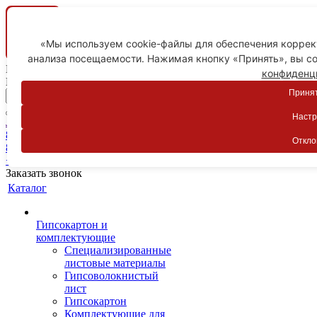
«Мы используем cookie-файлы для обеспечения коррект
анализа посещаемости. Нажимая кнопку «Принять», вы со
Ваш город
конфиденц
Пятигорск
Принят
Настр
Личный кабинет
8-800-775-59-89
Откло
8-800-775-59-89
+7 918 754-83-77
Заказать звонок
Каталог
Гипсокартон и
комплектующие
Специализированные
листовые материалы
Гипсоволокнистый
лист
Гипсокартон
Комплектующие для