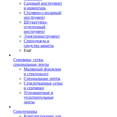
Садовый инструмент
и инвентарь
Столярно-слесарный
инструмент
Штукатурно-
отделочный
инструмент
Электроинструмент
Спецодежда и
средства защиты
Ещё
Серпянки, сетки,
специальные ленты
Малярный флизелин
и стеклохолст
Специальные ленты
Стеклотканные сетки
и серпянки
Углозащитные и
уплотнительные
ленты
Спецтехника
Комплектующие для