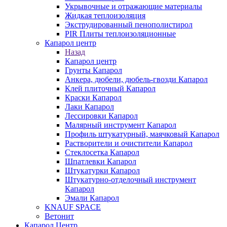
Укрывочные и отражающие материалы
Жидкая теплоизоляция
Экструдированный пенополистирол
PIR Плиты теплоизоляционные
Капарол центр
Назад
Капарол центр
Грунты Капарол
Анкера, дюбели, дюбель-гвозди Капарол
Клей плиточный Капарол
Краски Капарол
Лаки Капарол
Лессировки Капарол
Малярный инструмент Капарол
Профиль штукатурный, маячковый Капарол
Растворители и очистители Капарол
Cтеклосетка Капарол
Шпатлевки Капарол
Штукатурки Капарол
Штукатурно-отделочный инструмент
Капарол
Эмали Капарол
KNAUF SPACE
Ветонит
Капарол Центр