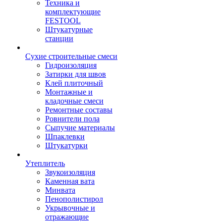
Техника и
комплектующие
FESTOOL
Штукатурные
станции
Сухие строительные смеси
Гидроизоляция
Затирки для швов
Клей плиточный
Монтажные и
кладочные смеси
Ремонтные составы
Ровнители пола
Сыпучие материалы
Шпаклевки
Штукатурки
Утеплитель
Звукоизоляция
Каменная вата
Минвата
Пенополистирол
Укрывочные и
отражающие