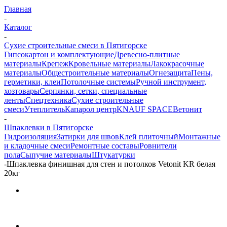
Главная
-
Каталог
-
Сухие строительные смеси в Пятигорске
Гипсокартон и комплектующие
Древесно-плитные
материалы
Крепеж
Кровельные материалы
Лакокрасочные
материалы
Общестроительные материалы
Огнезащита
Пены,
герметики, клеи
Потолочные системы
Ручной инструмент,
хозтовары
Серпянки, сетки, специальные
ленты
Спецтехника
Сухие строительные
смеси
Утеплитель
Капарол центр
KNAUF SPACE
Ветонит
-
Шпаклевки в Пятигорске
Гидроизоляция
Затирки для швов
Клей плиточный
Монтажные
и кладочные смеси
Ремонтные составы
Ровнители
пола
Сыпучие материалы
Штукатурки
-
Шпаклевка финишная для стен и потолков Vetonit KR белая
20кг