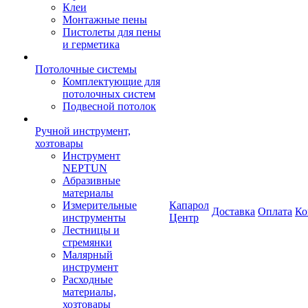
Клеи
Монтажные пены
Пистолеты для пены
и герметика
Потолочные системы
Комплектующие для
потолочных систем
Подвесной потолок
Ручной инструмент,
хозтовары
Инструмент
NEPTUN
Абразивные
материалы
Измерительные
Капарол
Доставка
Оплата
Ко
инструменты
Центр
Лестницы и
стремянки
Малярный
инструмент
Расходные
материалы,
хозтовары