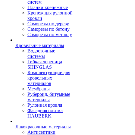
систем
Планки крепежные
Крепеж для рулонной
кровли
Саморезы по дереву
Саморезы по бетону
Саморезы по металлу
Кровельные материалы
Водосточные
системы
Гибкая черепица
SHINGLAS
Комплектующие для
кровельных
материалов
Мембраны
Рубероид, битумные
материалы
Рулонная кровля
Фасадная плитка
HAUBERK
Лакокрасочные материалы
Антисептики