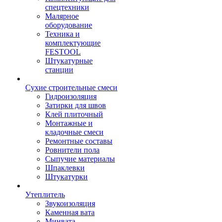
спецтехники
Малярное
оборудование
Техника и
комплектующие
FESTOOL
Штукатурные
станции
Сухие строительные смеси
Гидроизоляция
Затирки для швов
Клей плиточный
Монтажные и
кладочные смеси
Ремонтные составы
Ровнители пола
Сыпучие материалы
Шпаклевки
Штукатурки
Утеплитель
Звукоизоляция
Каменная вата
Минвата