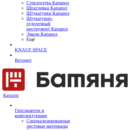
Cтеклосетка Капарол
Шпатлевки Капарол
Штукатурки Капарол
Штукатурно-
отделочный
инструмент Капарол
Эмали Капарол
Ещё
KNAUF SPACE
Ветонит
Каталог
Гипсокартон и
комплектующие
Специализированные
листовые материалы