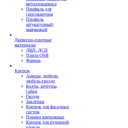
металлокаркаса
Профиль для
гипсокартона
Профиль
штукатурный,
маячковый
Древесно-плитные
материалы
ДВП, ДСП
Плита OSB
Фанера
Крепеж
Анкера, дюбели,
дюбель-гвозди
Болты, шурупы,
гайки
Гвозди
Заклёпки
Крепеж для фасадных
систем
Планки крепежные
Крепеж для рулонной
кровли