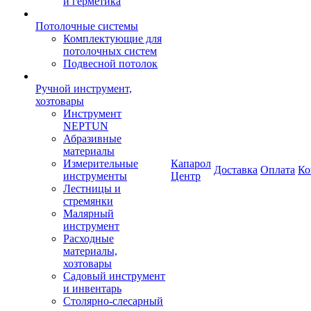
и герметика
Потолочные системы
Комплектующие для
потолочных систем
Подвесной потолок
Ручной инструмент,
хозтовары
Инструмент
NEPTUN
Абразивные
материалы
Измерительные
Капарол
Доставка
Оплата
Ко
инструменты
Центр
Лестницы и
стремянки
Малярный
инструмент
Расходные
материалы,
хозтовары
Садовый инструмент
и инвентарь
Столярно-слесарный