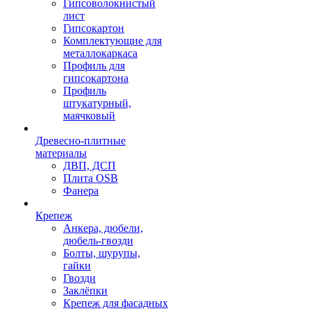
Гипсоволокнистый
лист
Гипсокартон
Комплектующие для
металлокаркаса
Профиль для
гипсокартона
Профиль
штукатурный,
маячковый
Древесно-плитные
материалы
ДВП, ДСП
Плита OSB
Фанера
Крепеж
Анкера, дюбели,
дюбель-гвозди
Болты, шурупы,
гайки
Гвозди
Заклёпки
Крепеж для фасадных