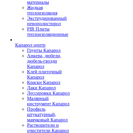
материалы
Жидкая
теплоизоляция
Экструдированный
пенополистирол
PIR Плиты
теплоизоляционные
Капарол центр
Грунты Капарол
Анкера, дюбели,
дюбель-гвозди
Капарол
Клей плиточный
Капарол
Краски Капарол
Лаки Капарол
Лессировки Капарол
Малярный
инструмент Капарол
Профиль
штукатурный,
маячковый Капарол
Растворители и
очистители Капарол