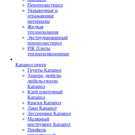
Пенополистирол
Укрывочные и
отражающие
материалы
Жидкая
теплоизоляция
Экструдированный
пенополистирол
PIR Плиты
теплоизоляционные
Капарол центр
Грунты Капарол
Анкера, дюбели,
дюбель-гвозди
Капарол
Клей плиточный
Капарол
Краски Капарол
Лаки Капарол
Лессировки Капарол
Малярный
инструмент Капарол
Профиль