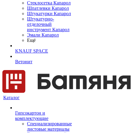
Cтеклосетка Капарол
Шпатлевки Капарол
Штукатурки Капарол
Штукатурно-
отделочный
инструмент Капарол
Эмали Капарол
Ещё
KNAUF SPACE
Ветонит
Каталог
Гипсокартон и
комплектующие
Специализированные
листовые материалы