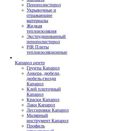
Пенополистирол
Укрывочные и
отражающие
материалы
Жидкая
теплоизоляция
Экструдированный
пенополистирол
PIR Плиты
теплоизоляционные
Капарол центр
Грунты Капарол
Анкера, дюбели,
дюбель-гвозди
Капарол
Клей плиточный
Капарол
Краски Капарол
Лаки Капарол
Лессировки Капарол
Малярный
инструмент Капарол
Профиль