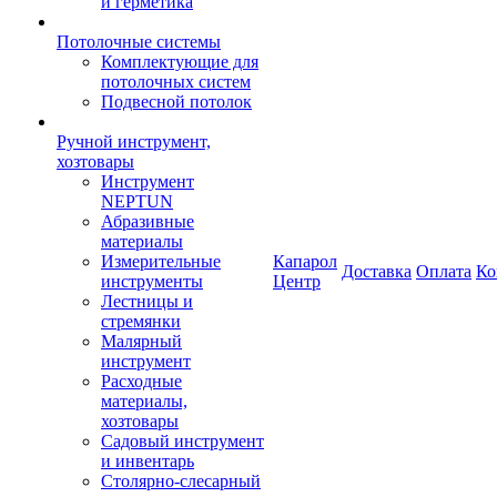
и герметика
Потолочные системы
Комплектующие для
потолочных систем
Подвесной потолок
Ручной инструмент,
хозтовары
Инструмент
NEPTUN
Абразивные
материалы
Измерительные
Капарол
Доставка
Оплата
Ко
инструменты
Центр
Лестницы и
стремянки
Малярный
инструмент
Расходные
материалы,
хозтовары
Садовый инструмент
и инвентарь
Столярно-слесарный