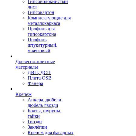
Гипсоволокнистый
лист
Гипсокартон
Комплектующие для
металлокаркаса
Профиль для
гипсокартона
Профиль
штукатурный,
маячковый
Древесно-плитные
материалы
ДВП, ДСП
Плита OSB
Фанера
Крепеж
Анкера, дюбели,
дюбель-гвозди
Болты, шурупы,
гайки
Гвозди
Заклёпки
Крепеж для фасадных