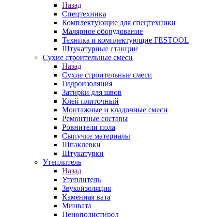
Назад
Спецтехника
Комплектующие для спецтехники
Малярное оборудование
Техника и комплектующие FESTOOL
Штукатурные станции
Сухие строительные смеси
Назад
Сухие строительные смеси
Гидроизоляция
Затирки для швов
Клей плиточный
Монтажные и кладочные смеси
Ремонтные составы
Ровнители пола
Сыпучие материалы
Шпаклевки
Штукатурки
Утеплитель
Назад
Утеплитель
Звукоизоляция
Каменная вата
Минвата
Пенополистирол