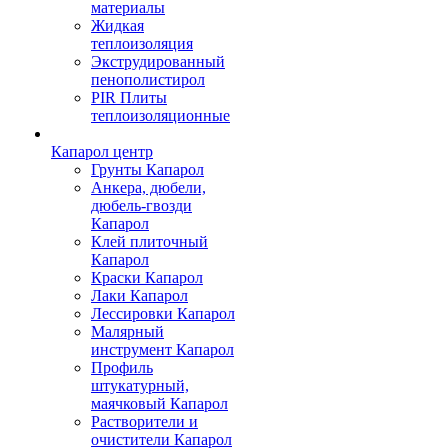
материалы
Жидкая
теплоизоляция
Экструдированный
пенополистирол
PIR Плиты
теплоизоляционные
Капарол центр
Грунты Капарол
Анкера, дюбели,
дюбель-гвозди
Капарол
Клей плиточный
Капарол
Краски Капарол
Лаки Капарол
Лессировки Капарол
Малярный
инструмент Капарол
Профиль
штукатурный,
маячковый Капарол
Растворители и
очистители Капарол