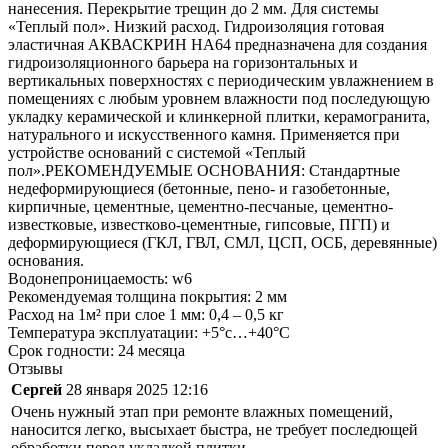
нанесения. Перекрытие трещин до 2 мм. Для системы
«Теплый пол». Низкий расход. Гидроизоляция готовая
эластичная АКВАСКРИН НА64 предназначена для создания
гидроизоляционного барьера на горизонтальных и
вертикальных поверхностях с периодическим увлажнением в
помещениях с любым уровнем влажности под последующую
укладку керамической и клинкерной плитки, керамогранита,
натурального и искусственного камня. Применяется при
устройстве оснований с системой «Теплый
пол».РЕКОМЕНДУЕМЫЕ ОСНОВАНИЯ: Стандартные
недеформирующиеся (бетонные, пено- и газобетонные,
кирпичные, цементные, цементно-песчаные, цементно-
известковые, известково-цементные, гипсовые, ПГП) и
деформирующиеся (ГКЛ, ГВЛ, СМЛ, ЦСП, ОСБ, деревянные)
основания.
Водонепроницаемость: w6
Рекомендуемая толщина покрытия: 2 мм
Расход на 1м² при слое 1 мм: 0,4 – 0,5 кг
Температура эксплуатации: +5°с…+40°С
Срок годности: 24 месяца
Отзывы
Сергей
28 января 2025 12:16
Очень нужный этап при ремонте влажных помещений,
наносится легко, высыхает быстра, не требует последющей
обработки перед укладкой плитки.