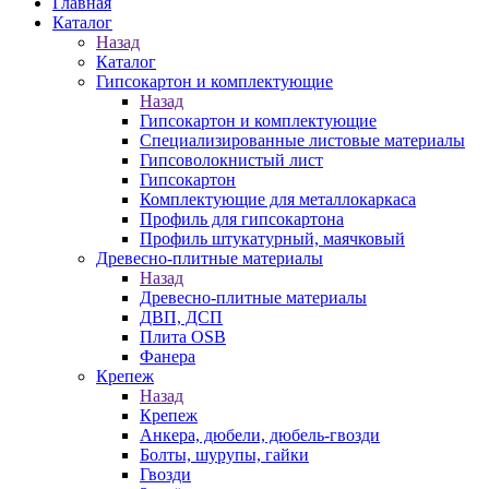
Главная
Каталог
Назад
Каталог
Гипсокартон и комплектующие
Назад
Гипсокартон и комплектующие
Специализированные листовые материалы
Гипсоволокнистый лист
Гипсокартон
Комплектующие для металлокаркаса
Профиль для гипсокартона
Профиль штукатурный, маячковый
Древесно-плитные материалы
Назад
Древесно-плитные материалы
ДВП, ДСП
Плита OSB
Фанера
Крепеж
Назад
Крепеж
Анкера, дюбели, дюбель-гвозди
Болты, шурупы, гайки
Гвозди