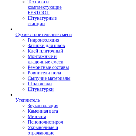
Техника и
комплектующие
FESTOOL
Штукатурные
станции
Сухие строительные смеси
Гидроизоляция
Затирки для швов
Клей плиточный
Монтажные и
кладочные смеси
Ремонтные составы
Ровнители пола
Сыпучие материалы
Шпаклевки
Штукатурки
Утеплитель
Звукоизоляция
Каменная вата
Минвата
Пенополистирол
Укрывочные и
отражающие