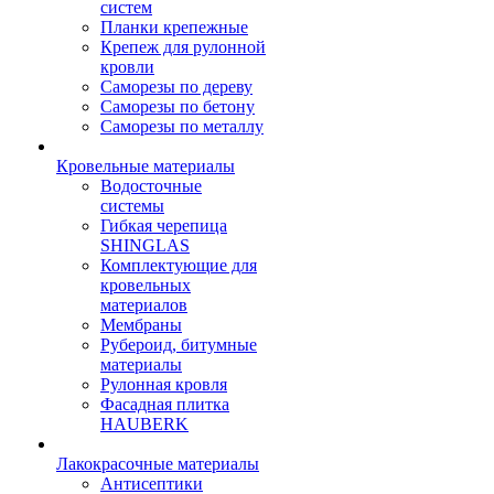
систем
Планки крепежные
Крепеж для рулонной
кровли
Саморезы по дереву
Саморезы по бетону
Саморезы по металлу
Кровельные материалы
Водосточные
системы
Гибкая черепица
SHINGLAS
Комплектующие для
кровельных
материалов
Мембраны
Рубероид, битумные
материалы
Рулонная кровля
Фасадная плитка
HAUBERK
Лакокрасочные материалы
Антисептики