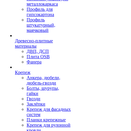
металлокаркаса
Профиль для
гипсокартона
Профиль
штукатурный,
маячковый
Древесно-плитные
материалы
ДВП, ДСП
Плита OSB
Фанера
Крепеж
Анкера, дюбели,
дюбель-гвозди
Болты, шурупы,
гайки
Гвозди
Заклёпки
Крепеж для фасадных
систем
Планки крепежные
Крепеж для рулонной
кровли