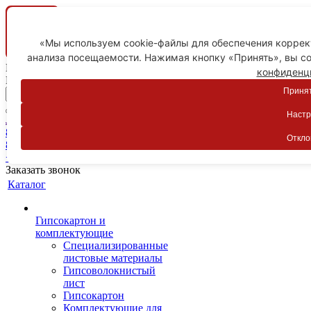
«Мы используем cookie-файлы для обеспечения коррект
анализа посещаемости. Нажимая кнопку «Принять», вы со
Ваш город
конфиденц
Пятигорск
Принят
Настр
Личный кабинет
8-800-775-59-89
Откло
8-800-775-59-89
+7 918 754-83-77
Заказать звонок
Каталог
Гипсокартон и
комплектующие
Специализированные
листовые материалы
Гипсоволокнистый
лист
Гипсокартон
Комплектующие для