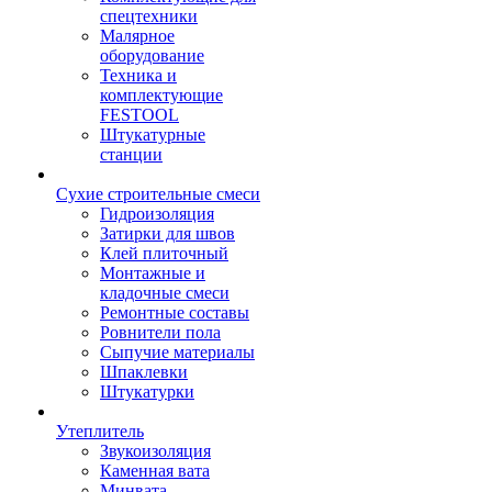
спецтехники
Малярное
оборудование
Техника и
комплектующие
FESTOOL
Штукатурные
станции
Сухие строительные смеси
Гидроизоляция
Затирки для швов
Клей плиточный
Монтажные и
кладочные смеси
Ремонтные составы
Ровнители пола
Сыпучие материалы
Шпаклевки
Штукатурки
Утеплитель
Звукоизоляция
Каменная вата
Минвата