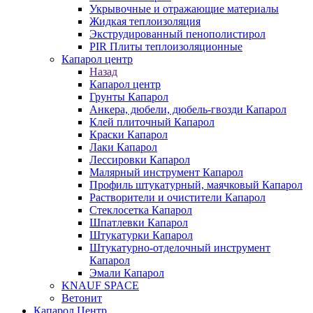
Укрывочные и отражающие материалы
Жидкая теплоизоляция
Экструдированный пенополистирол
PIR Плиты теплоизоляционные
Капарол центр
Назад
Капарол центр
Грунты Капарол
Анкера, дюбели, дюбель-гвозди Капарол
Клей плиточный Капарол
Краски Капарол
Лаки Капарол
Лессировки Капарол
Малярный инструмент Капарол
Профиль штукатурный, маячковый Капарол
Растворители и очистители Капарол
Cтеклосетка Капарол
Шпатлевки Капарол
Штукатурки Капарол
Штукатурно-отделочный инструмент
Капарол
Эмали Капарол
KNAUF SPACE
Ветонит
Капарол Центр