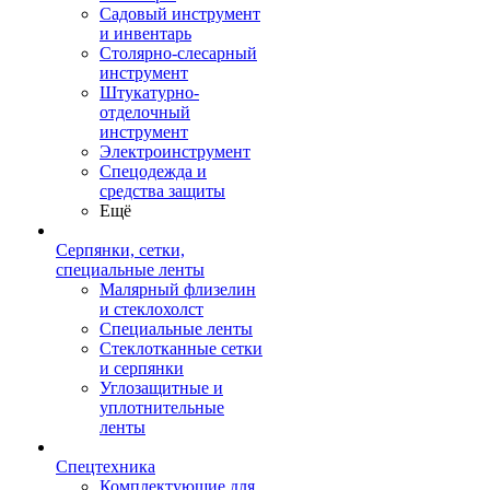
Садовый инструмент
и инвентарь
Столярно-слесарный
инструмент
Штукатурно-
отделочный
инструмент
Электроинструмент
Спецодежда и
средства защиты
Ещё
Серпянки, сетки,
специальные ленты
Малярный флизелин
и стеклохолст
Специальные ленты
Стеклотканные сетки
и серпянки
Углозащитные и
уплотнительные
ленты
Спецтехника
Комплектующие для