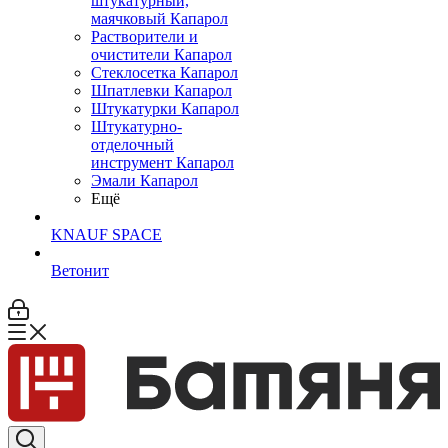
штукатурный,
маячковый Капарол
Растворители и
очистители Капарол
Cтеклосетка Капарол
Шпатлевки Капарол
Штукатурки Капарол
Штукатурно-
отделочный
инструмент Капарол
Эмали Капарол
Ещё
KNAUF SPACE
Ветонит