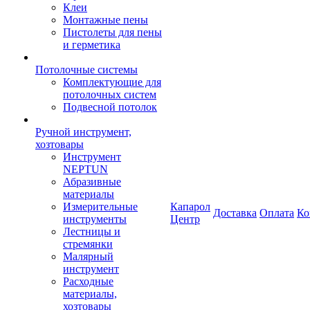
Клеи
Монтажные пены
Пистолеты для пены
и герметика
Потолочные системы
Комплектующие для
потолочных систем
Подвесной потолок
Ручной инструмент,
хозтовары
Инструмент
NEPTUN
Абразивные
материалы
Измерительные
Капарол
Доставка
Оплата
Ко
инструменты
Центр
Лестницы и
стремянки
Малярный
инструмент
Расходные
материалы,
хозтовары