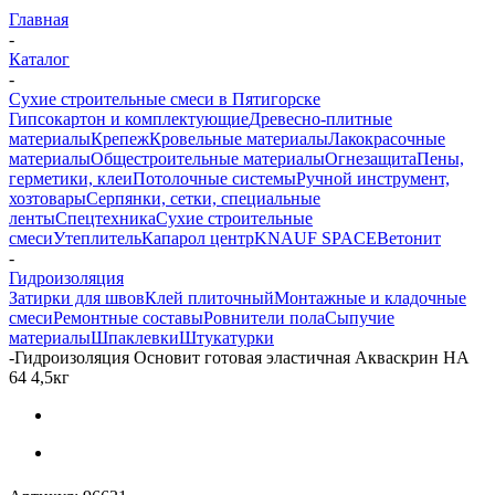
Главная
-
Каталог
-
Сухие строительные смеси в Пятигорске
Гипсокартон и комплектующие
Древесно-плитные
материалы
Крепеж
Кровельные материалы
Лакокрасочные
материалы
Общестроительные материалы
Огнезащита
Пены,
герметики, клеи
Потолочные системы
Ручной инструмент,
хозтовары
Серпянки, сетки, специальные
ленты
Спецтехника
Сухие строительные
смеси
Утеплитель
Капарол центр
KNAUF SPACE
Ветонит
-
Гидроизоляция
Затирки для швов
Клей плиточный
Монтажные и кладочные
смеси
Ремонтные составы
Ровнители пола
Сыпучие
материалы
Шпаклевки
Штукатурки
-
Гидроизоляция Основит готовая эластичная Акваскрин НА
64 4,5кг