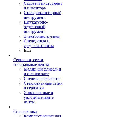
Садовый инструмент
и инвентарь
Столярно-слесарный
инструмент
Штукатурно-
отделочный
инструмент
Электроинструмент
Спецодежда и
средства защиты
Ещё
Серпянки, сетки,
специальные ленты
Малярный флизелин
и стеклохолст
Специальные ленты
Стеклотканные сетки
и серпянки
Углозащитные и
уплотнительные
ленты
Спецтехника
Комплектующие для