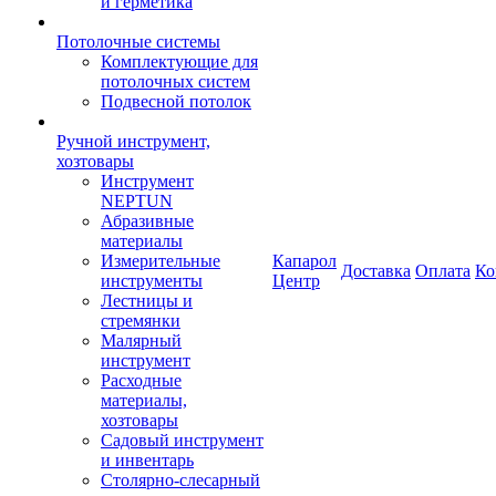
и герметика
Потолочные системы
Комплектующие для
потолочных систем
Подвесной потолок
Ручной инструмент,
хозтовары
Инструмент
NEPTUN
Абразивные
материалы
Измерительные
Капарол
Доставка
Оплата
Ко
инструменты
Центр
Лестницы и
стремянки
Малярный
инструмент
Расходные
материалы,
хозтовары
Садовый инструмент
и инвентарь
Столярно-слесарный