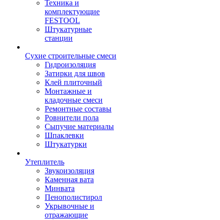
Техника и
комплектующие
FESTOOL
Штукатурные
станции
Сухие строительные смеси
Гидроизоляция
Затирки для швов
Клей плиточный
Монтажные и
кладочные смеси
Ремонтные составы
Ровнители пола
Сыпучие материалы
Шпаклевки
Штукатурки
Утеплитель
Звукоизоляция
Каменная вата
Минвата
Пенополистирол
Укрывочные и
отражающие