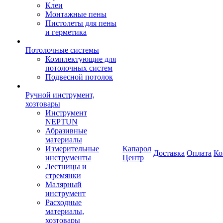
Клеи
Монтажные пены
Пистолеты для пены
и герметика
Потолочные системы
Комплектующие для
потолочных систем
Подвесной потолок
Ручной инструмент,
хозтовары
Инструмент
NEPTUN
Абразивные
материалы
Измерительные
Капарол
Доставка
Оплата
Ко
инструменты
Центр
Лестницы и
стремянки
Малярный
инструмент
Расходные
материалы,
хозтовары