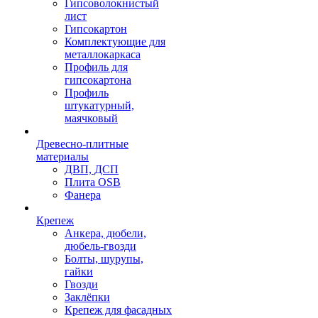
Гипсоволокнистый
лист
Гипсокартон
Комплектующие для
металлокаркаса
Профиль для
гипсокартона
Профиль
штукатурный,
маячковый
Древесно-плитные
материалы
ДВП, ДСП
Плита OSB
Фанера
Крепеж
Анкера, дюбели,
дюбель-гвозди
Болты, шурупы,
гайки
Гвозди
Заклёпки
Крепеж для фасадных