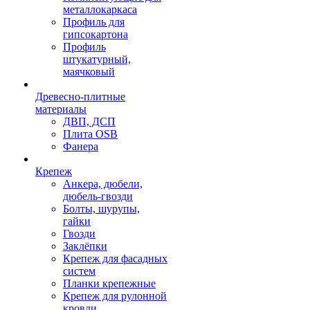
металлокаркаса
Профиль для
гипсокартона
Профиль
штукатурный,
маячковый
Древесно-плитные
материалы
ДВП, ДСП
Плита OSB
Фанера
Крепеж
Анкера, дюбели,
дюбель-гвозди
Болты, шурупы,
гайки
Гвозди
Заклёпки
Крепеж для фасадных
систем
Планки крепежные
Крепеж для рулонной
кровли