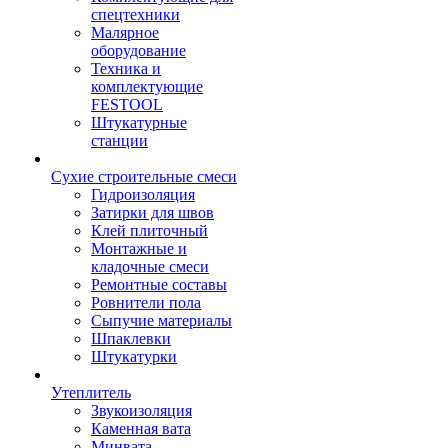
спецтехники
Малярное
оборудование
Техника и
комплектующие
FESTOOL
Штукатурные
станции
Сухие строительные смеси
Гидроизоляция
Затирки для швов
Клей плиточный
Монтажные и
кладочные смеси
Ремонтные составы
Ровнители пола
Сыпучие материалы
Шпаклевки
Штукатурки
Утеплитель
Звукоизоляция
Каменная вата
Минвата