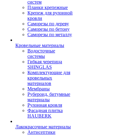
систем
Планки крепежные
Крепеж для рулонной
кровли
Саморезы по дереву
Саморезы по бетону
Саморезы по металлу
Кровельные материалы
Водосточные
системы
Гибкая черепица
SHINGLAS
Комплектующие для
кровельных
материалов
Мембраны
Рубероид, битумные
материалы
Рулонная кровля
Фасадная плитка
HAUBERK
Лакокрасочные материалы
Антисептики