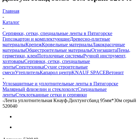
Главная
-
Каталог
-
Серпянки, сетки, специальные ленты в Пятигорске
Гипсокартон и комплектующие
Древесно-плитные
материалы
Крепеж
Кровельные материалы
Лакокрасочные
материалы
Общестроительные материалы
Огнезащита
Пены,
герметики, клеи
Потолочные системы
Ручной инструмент,
хозтовары
Серпянки, сетки, специальные
ленты
Спецтехника
Сухие строительные
смеси
Утеплитель
Капарол центр
KNAUF SPACE
Ветонит
-
Углозащитные и уплотнительные ленты в Пятигорске
Малярный флизелин и стеклохолст
Специальные
ленты
Стеклотканные сетки и серпянки
-
Лента уплотнительная Кнауф-Дихтунгсбанд 95мм*30м серый
520040