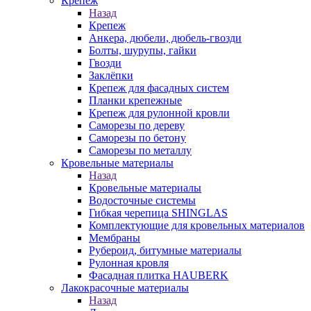
Крепеж
Назад
Крепеж
Анкера, дюбели, дюбель-гвозди
Болты, шурупы, гайки
Гвозди
Заклёпки
Крепеж для фасадных систем
Планки крепежные
Крепеж для рулонной кровли
Саморезы по дереву
Саморезы по бетону
Саморезы по металлу
Кровельные материалы
Назад
Кровельные материалы
Водосточные системы
Гибкая черепица SHINGLAS
Комплектующие для кровельных материалов
Мембраны
Рубероид, битумные материалы
Рулонная кровля
Фасадная плитка HAUBERK
Лакокрасочные материалы
Назад