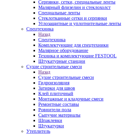
Серпянки, сетки, специальные ленты
Малярный флизелин и стеклохолст
Специальные ленты
Стеклотканные сетки и серпянки
Углозащитные и уплотнительные ленты
Спецтехника
Назад
Спецтехника
Комплектующие для спецтехники
Малярное оборудование
Техника и комплектующие FESTOOL
Штукатурные станции
Сухие строительные смеси
Назад
Сухие строительные смеси
Гидроизоляция
Затирки для швов
Клей плиточный
Монтажные и кладочные смеси
Ремонтные составы
Ровнители пола
Сыпучие материалы
Шпаклевки
Штукатурки
Утеплитель