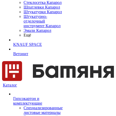
Cтеклосетка Капарол
Шпатлевки Капарол
Штукатурки Капарол
Штукатурно-
отделочный
инструмент Капарол
Эмали Капарол
Ещё
KNAUF SPACE
Ветонит
Каталог
Гипсокартон и
комплектующие
Специализированные
листовые материалы