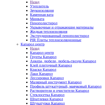
Назад
Утеплитель
Звукоизоляция
Каменная вата
Минвата
Пенополистирол
Укрывочные и отражающие материалы
Жидкая теплоизоляция
Экструдированный пенополистирол
PIR Плиты теплоизоляционные
Капарол центр
Назад
Капарол центр
Грунты Капарол
Анкера, дюбели, дюбель-гвозди Капарол
Клей плиточный Капарол
Краски Капарол
Лаки Капарол
Лессировки Капарол
Малярный инструмент Капарол
Профиль штукатурный, маячковый Капарол
Растворители и очистители Капарол
Cтеклосетка Капарол
Шпатлевки Капарол
Штукатурки Капарол