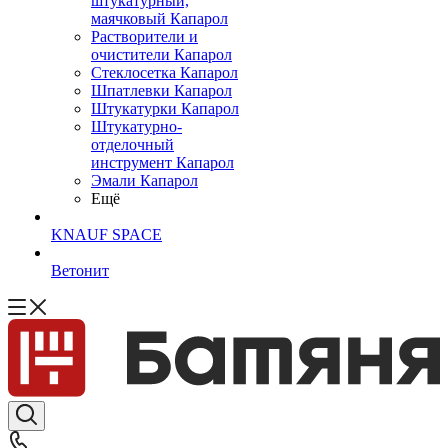
штукатурный,
маячковый Капарол
Растворители и
очистители Капарол
Cтеклосетка Капарол
Шпатлевки Капарол
Штукатурки Капарол
Штукатурно-
отделочный
инструмент Капарол
Эмали Капарол
Ещё
KNAUF SPACE
Ветонит