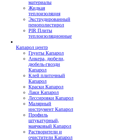
материалы
Жидкая
теплоизоляция
Экструдированный
пенополистирол
PIR Плиты
теплоизоляционные
Капарол центр
Грунты Капарол
Анкера, дюбели,
дюбель-гвозди
Капарол
Клей плиточный
Капарол
Краски Капарол
Лаки Капарол
Лессировки Капарол
Малярный
инструмент Капарол
Профиль
штукатурный,
маячковый Капарол
Растворители и
очистители Капарол