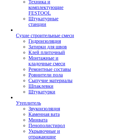
Техника и
комплектующие
FESTOOL
Штукатурные
станции
Сухие строительные смеси
Гидроизоляция
Затирки для швов
Клей плиточный
Монтажные и
кладочные смеси
Ремонтные составы
Ровнители пола
Сыпучие материалы
Шпаклевки
Штукатурки
Утеплитель
Звукоизоляция
Каменная вата
Минвата
Пенополистирол
Укрывочные и
отражающие