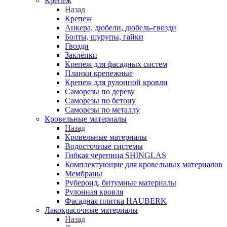
Крепеж
Назад
Крепеж
Анкера, дюбели, дюбель-гвозди
Болты, шурупы, гайки
Гвозди
Заклёпки
Крепеж для фасадных систем
Планки крепежные
Крепеж для рулонной кровли
Саморезы по дереву
Саморезы по бетону
Саморезы по металлу
Кровельные материалы
Назад
Кровельные материалы
Водосточные системы
Гибкая черепица SHINGLAS
Комплектующие для кровельных материалов
Мембраны
Рубероид, битумные материалы
Рулонная кровля
Фасадная плитка HAUBERK
Лакокрасочные материалы
Назад