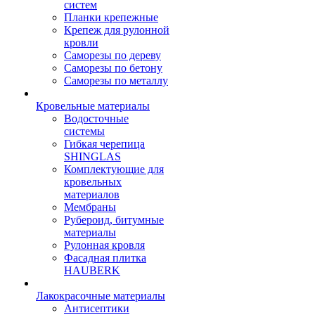
систем
Планки крепежные
Крепеж для рулонной
кровли
Саморезы по дереву
Саморезы по бетону
Саморезы по металлу
Кровельные материалы
Водосточные
системы
Гибкая черепица
SHINGLAS
Комплектующие для
кровельных
материалов
Мембраны
Рубероид, битумные
материалы
Рулонная кровля
Фасадная плитка
HAUBERK
Лакокрасочные материалы
Антисептики