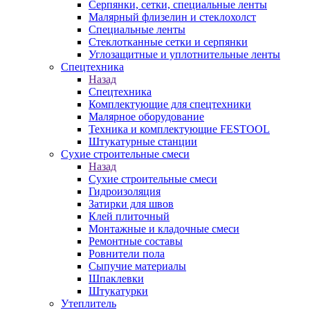
Серпянки, сетки, специальные ленты
Малярный флизелин и стеклохолст
Специальные ленты
Стеклотканные сетки и серпянки
Углозащитные и уплотнительные ленты
Спецтехника
Назад
Спецтехника
Комплектующие для спецтехники
Малярное оборудование
Техника и комплектующие FESTOOL
Штукатурные станции
Сухие строительные смеси
Назад
Сухие строительные смеси
Гидроизоляция
Затирки для швов
Клей плиточный
Монтажные и кладочные смеси
Ремонтные составы
Ровнители пола
Сыпучие материалы
Шпаклевки
Штукатурки
Утеплитель