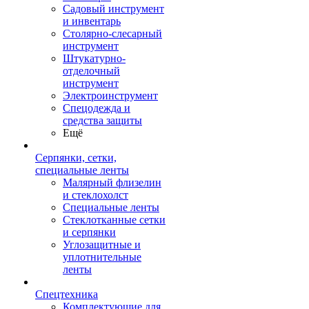
Садовый инструмент
и инвентарь
Столярно-слесарный
инструмент
Штукатурно-
отделочный
инструмент
Электроинструмент
Спецодежда и
средства защиты
Ещё
Серпянки, сетки,
специальные ленты
Малярный флизелин
и стеклохолст
Специальные ленты
Стеклотканные сетки
и серпянки
Углозащитные и
уплотнительные
ленты
Спецтехника
Комплектующие для