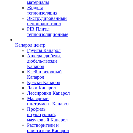
материалы
Жидкая
теплоизоляция
Экструдированный
пенополистирол
PIR Плиты
теплоизоляционные
Капарол центр
Грунты Капарол
Анкера, дюбели,
дюбель-гвозди
Капарол
Клей плиточный
Капарол
Краски Капарол
Лаки Капарол
Лессировки Капарол
Малярный
инструмент Капарол
Профиль
штукатурный,
маячковый Капарол
Растворители и
очистители Капарол