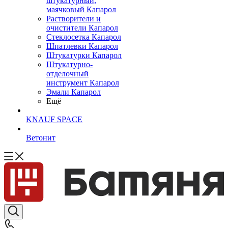
штукатурный,
маячковый Капарол
Растворители и
очистители Капарол
Cтеклосетка Капарол
Шпатлевки Капарол
Штукатурки Капарол
Штукатурно-
отделочный
инструмент Капарол
Эмали Капарол
Ещё
KNAUF SPACE
Ветонит