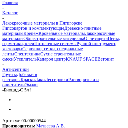
Главная
-
Каталог
-
Лакокрасочные материалы в Пятигорске
Гипсокартон и комплектующие
Древесно-плитные
материалы
Крепеж
Кровельные материалы
Лакокрасочные
материалы
Общестроительные материалы
Огнезащита
Пены,
герметики, клеи
Потолочные системы
Ручной инструмент,
хозтовары
Серпянки, сетки, специальные
ленты
Спецтехника
Сухие строительные
смеси
Утеплитель
Капарол центр
KNAUF SPACE
Ветонит
-
Антисептики
Грунты
Добавки в
растворы
Краски
Лаки
Лессировки
Растворители и
очистители
Эмали
-
Биоцид-С 5л !
Артикул:
00-00000544
Производитель:
Матвеева А.В.