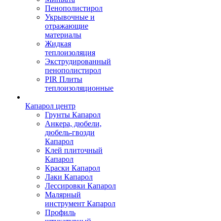
Пенополистирол
Укрывочные и
отражающие
материалы
Жидкая
теплоизоляция
Экструдированный
пенополистирол
PIR Плиты
теплоизоляционные
Капарол центр
Грунты Капарол
Анкера, дюбели,
дюбель-гвозди
Капарол
Клей плиточный
Капарол
Краски Капарол
Лаки Капарол
Лессировки Капарол
Малярный
инструмент Капарол
Профиль