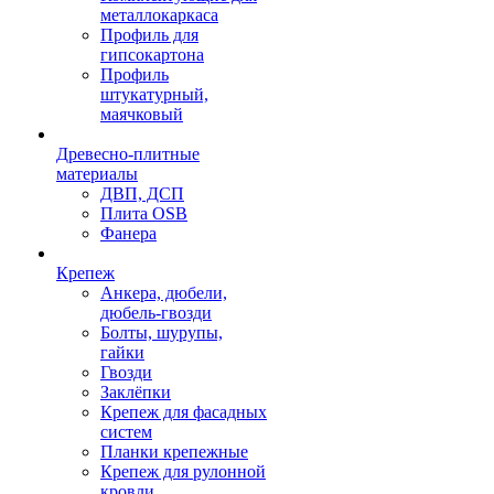
металлокаркаса
Профиль для
гипсокартона
Профиль
штукатурный,
маячковый
Древесно-плитные
материалы
ДВП, ДСП
Плита OSB
Фанера
Крепеж
Анкера, дюбели,
дюбель-гвозди
Болты, шурупы,
гайки
Гвозди
Заклёпки
Крепеж для фасадных
систем
Планки крепежные
Крепеж для рулонной
кровли