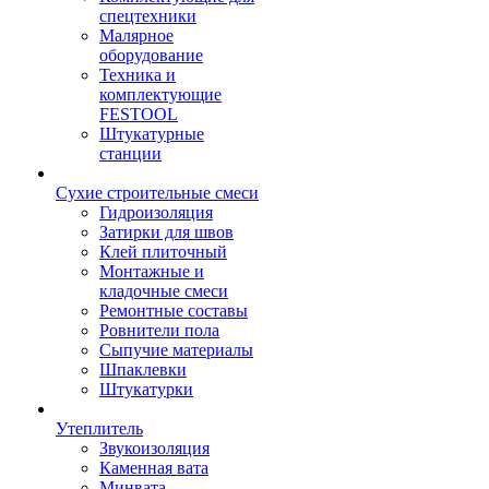
спецтехники
Малярное
оборудование
Техника и
комплектующие
FESTOOL
Штукатурные
станции
Сухие строительные смеси
Гидроизоляция
Затирки для швов
Клей плиточный
Монтажные и
кладочные смеси
Ремонтные составы
Ровнители пола
Сыпучие материалы
Шпаклевки
Штукатурки
Утеплитель
Звукоизоляция
Каменная вата
Минвата