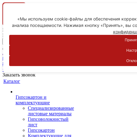
«Мы используем cookie-файлы для обеспечения коррект
анализа посещаемости. Нажимая кнопку «Принять», вы со
Ваш город
конфиденц
Пятигорск
Принят
Настр
Личный кабинет
8-800-775-59-89
Откло
8-800-775-59-89
+7 918 754-83-77
Заказать звонок
Каталог
Гипсокартон и
комплектующие
Специализированные
листовые материалы
Гипсоволокнистый
лист
Гипсокартон
Комплектующие для