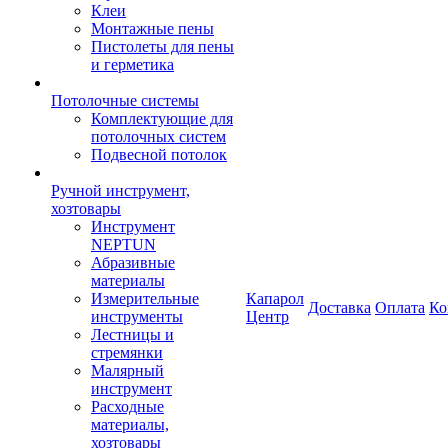
Клеи
Монтажные пены
Пистолеты для пены
и герметика
Потолочные системы
Комплектующие для
потолочных систем
Подвесной потолок
Ручной инструмент,
хозтовары
Инструмент
NEPTUN
Абразивные
материалы
Измерительные
Капарол
Доставка
Оплата
Ко
инструменты
Центр
Лестницы и
стремянки
Малярный
инструмент
Расходные
материалы,
хозтовары