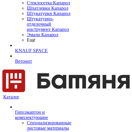
Cтеклосетка Капарол
Шпатлевки Капарол
Штукатурки Капарол
Штукатурно-
отделочный
инструмент Капарол
Эмали Капарол
Ещё
KNAUF SPACE
Ветонит
Каталог
Гипсокартон и
комплектующие
Специализированные
листовые материалы