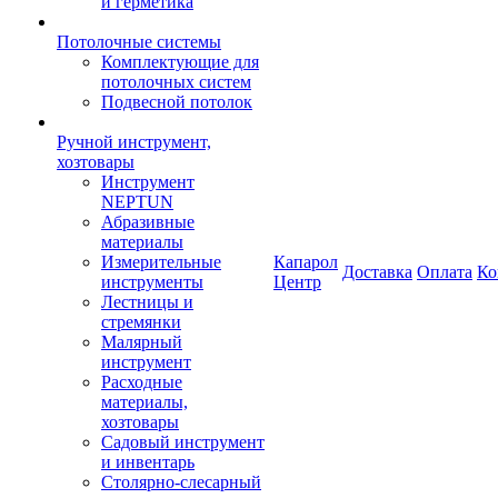
и герметика
Потолочные системы
Комплектующие для
потолочных систем
Подвесной потолок
Ручной инструмент,
хозтовары
Инструмент
NEPTUN
Абразивные
материалы
Измерительные
Капарол
Доставка
Оплата
Ко
инструменты
Центр
Лестницы и
стремянки
Малярный
инструмент
Расходные
материалы,
хозтовары
Садовый инструмент
и инвентарь
Столярно-слесарный