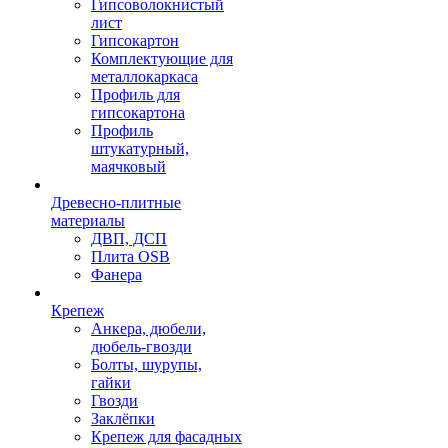
Гипсоволокнистый
лист
Гипсокартон
Комплектующие для
металлокаркаса
Профиль для
гипсокартона
Профиль
штукатурный,
маячковый
Древесно-плитные
материалы
ДВП, ДСП
Плита OSB
Фанера
Крепеж
Анкера, дюбели,
дюбель-гвозди
Болты, шурупы,
гайки
Гвозди
Заклёпки
Крепеж для фасадных