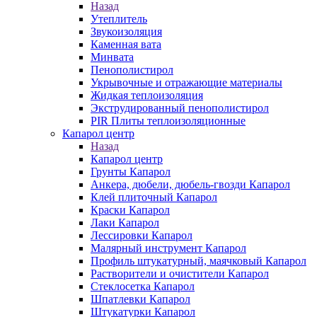
Назад
Утеплитель
Звукоизоляция
Каменная вата
Минвата
Пенополистирол
Укрывочные и отражающие материалы
Жидкая теплоизоляция
Экструдированный пенополистирол
PIR Плиты теплоизоляционные
Капарол центр
Назад
Капарол центр
Грунты Капарол
Анкера, дюбели, дюбель-гвозди Капарол
Клей плиточный Капарол
Краски Капарол
Лаки Капарол
Лессировки Капарол
Малярный инструмент Капарол
Профиль штукатурный, маячковый Капарол
Растворители и очистители Капарол
Cтеклосетка Капарол
Шпатлевки Капарол
Штукатурки Капарол