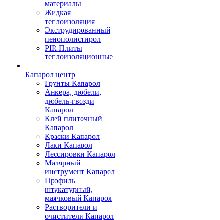
материалы
Жидкая
теплоизоляция
Экструдированный
пенополистирол
PIR Плиты
теплоизоляционные
Капарол центр
Грунты Капарол
Анкера, дюбели,
дюбель-гвозди
Капарол
Клей плиточный
Капарол
Краски Капарол
Лаки Капарол
Лессировки Капарол
Малярный
инструмент Капарол
Профиль
штукатурный,
маячковый Капарол
Растворители и
очистители Капарол