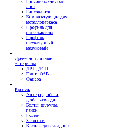
Гипсоволокнистый
лист
Гипсокартон
Комплектующие для
металлокаркаса
Профиль для
гипсокартона
Профиль
штукатурный,
маячковый
Древесно-плитные
материалы
ДВП, ДСП
Плита OSB
Фанера
Крепеж
Анкера, дюбели,
дюбель-гвозди
Болты, шурупы,
гайки
Гвозди
Заклёпки
Крепеж для фасадных