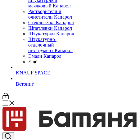
штукатурный,
маячковый Капарол
Растворители и
очистители Капарол
Cтеклосетка Капарол
Шпатлевки Капарол
Штукатурки Капарол
Штукатурно-
отделочный
инструмент Капарол
Эмали Капарол
Ещё
KNAUF SPACE
Ветонит