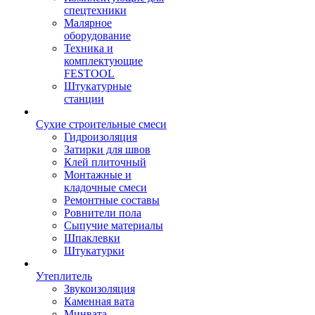
спецтехники
Малярное
оборудование
Техника и
комплектующие
FESTOOL
Штукатурные
станции
Сухие строительные смеси
Гидроизоляция
Затирки для швов
Клей плиточный
Монтажные и
кладочные смеси
Ремонтные составы
Ровнители пола
Сыпучие материалы
Шпаклевки
Штукатурки
Утеплитель
Звукоизоляция
Каменная вата
Минвата