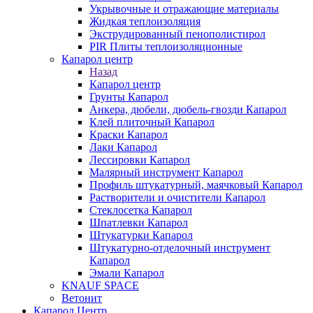
Укрывочные и отражающие материалы
Жидкая теплоизоляция
Экструдированный пенополистирол
PIR Плиты теплоизоляционные
Капарол центр
Назад
Капарол центр
Грунты Капарол
Анкера, дюбели, дюбель-гвозди Капарол
Клей плиточный Капарол
Краски Капарол
Лаки Капарол
Лессировки Капарол
Малярный инструмент Капарол
Профиль штукатурный, маячковый Капарол
Растворители и очистители Капарол
Cтеклосетка Капарол
Шпатлевки Капарол
Штукатурки Капарол
Штукатурно-отделочный инструмент
Капарол
Эмали Капарол
KNAUF SPACE
Ветонит
Капарол Центр