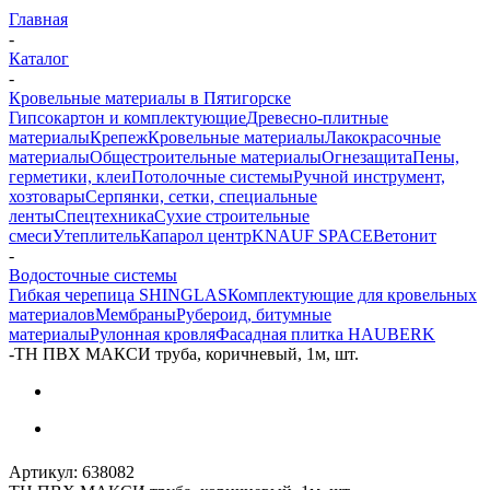
Главная
-
Каталог
-
Кровельные материалы в Пятигорске
Гипсокартон и комплектующие
Древесно-плитные
материалы
Крепеж
Кровельные материалы
Лакокрасочные
материалы
Общестроительные материалы
Огнезащита
Пены,
герметики, клеи
Потолочные системы
Ручной инструмент,
хозтовары
Серпянки, сетки, специальные
ленты
Спецтехника
Сухие строительные
смеси
Утеплитель
Капарол центр
KNAUF SPACE
Ветонит
-
Водосточные системы
Гибкая черепица SHINGLAS
Комплектующие для кровельных
материалов
Мембраны
Рубероид, битумные
материалы
Рулонная кровля
Фасадная плитка HAUBERK
-
ТН ПВХ МАКСИ труба, коричневый, 1м, шт.
Артикул:
638082