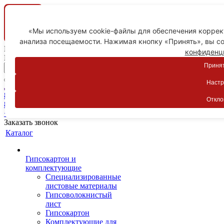
«Мы используем cookie-файлы для обеспечения коррект
анализа посещаемости. Нажимая кнопку «Принять», вы со
Ваш город
конфиденц
Пятигорск
Принят
Настр
Личный кабинет
8-800-775-59-89
Откло
8-800-775-59-89
+7 918 754-83-77
Заказать звонок
Каталог
Гипсокартон и
комплектующие
Специализированные
листовые материалы
Гипсоволокнистый
лист
Гипсокартон
Комплектующие для