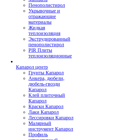
Пенополистирол
Укрывочные и
отражающие
материалы
Жидкая
теплоизоляция
Экструдированный
пенополистирол
PIR Плиты
теплоизоляционные
Капарол центр
Грунты Капарол
Анкера, дюбели,
дюбель-гвозди
Капарол
Клей плиточный
Капарол
Краски Капарол
Лаки Капарол
Лессировки Капарол
Малярный
инструмент Капарол
Профиль