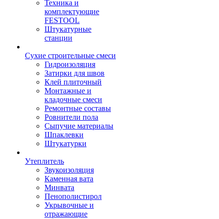
Техника и
комплектующие
FESTOOL
Штукатурные
станции
Сухие строительные смеси
Гидроизоляция
Затирки для швов
Клей плиточный
Монтажные и
кладочные смеси
Ремонтные составы
Ровнители пола
Сыпучие материалы
Шпаклевки
Штукатурки
Утеплитель
Звукоизоляция
Каменная вата
Минвата
Пенополистирол
Укрывочные и
отражающие