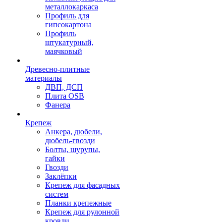
металлокаркаса
Профиль для
гипсокартона
Профиль
штукатурный,
маячковый
Древесно-плитные
материалы
ДВП, ДСП
Плита OSB
Фанера
Крепеж
Анкера, дюбели,
дюбель-гвозди
Болты, шурупы,
гайки
Гвозди
Заклёпки
Крепеж для фасадных
систем
Планки крепежные
Крепеж для рулонной
кровли