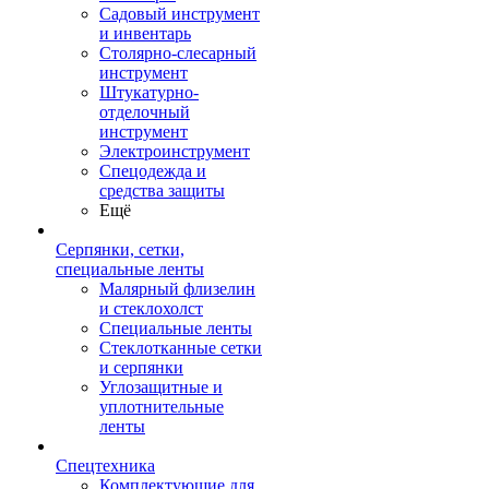
Садовый инструмент
и инвентарь
Столярно-слесарный
инструмент
Штукатурно-
отделочный
инструмент
Электроинструмент
Спецодежда и
средства защиты
Ещё
Серпянки, сетки,
специальные ленты
Малярный флизелин
и стеклохолст
Специальные ленты
Стеклотканные сетки
и серпянки
Углозащитные и
уплотнительные
ленты
Спецтехника
Комплектующие для