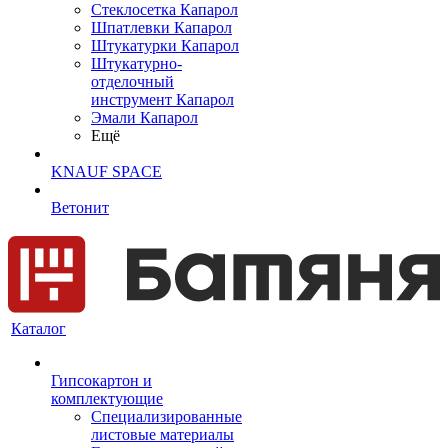
Cтеклосетка Капарол
Шпатлевки Капарол
Штукатурки Капарол
Штукатурно-
отделочный
инструмент Капарол
Эмали Капарол
Ещё
KNAUF SPACE
Ветонит
Каталог
Гипсокартон и
комплектующие
Специализированные
листовые материалы