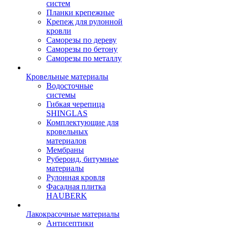
систем
Планки крепежные
Крепеж для рулонной
кровли
Саморезы по дереву
Саморезы по бетону
Саморезы по металлу
Кровельные материалы
Водосточные
системы
Гибкая черепица
SHINGLAS
Комплектующие для
кровельных
материалов
Мембраны
Рубероид, битумные
материалы
Рулонная кровля
Фасадная плитка
HAUBERK
Лакокрасочные материалы
Антисептики