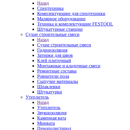
Назад
Спецтехника
Комплектующие для спецтехники
Малярное оборудование
Техника и комплектующие FESTOOL
Штукатурные станции
Сухие строительные смеси
Назад
Сухие строительные смеси
Гидроизоляция
Затирки для швов
Клей плиточный
Монтажные и кладочные смеси
Ремонтные составы
Ровнители пола
Сыпучие материалы
Шпаклевки
Штукатурки
Утеплитель
Назад
Утеплитель
Звукоизоляция
Каменная вата
Минвата
Пенополистирол