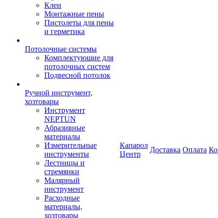
Клеи
Монтажные пены
Пистолеты для пены
и герметика
Потолочные системы
Комплектующие для
потолочных систем
Подвесной потолок
Ручной инструмент,
хозтовары
Инструмент
NEPTUN
Абразивные
материалы
Измерительные
Капарол
Доставка
Оплата
Ко
инструменты
Центр
Лестницы и
стремянки
Малярный
инструмент
Расходные
материалы,
хозтовары