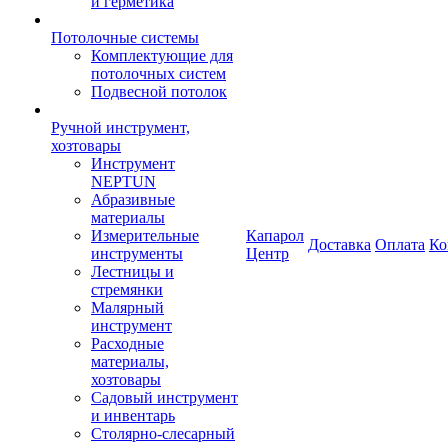
и герметика
Потолочные системы
Комплектующие для
потолочных систем
Подвесной потолок
Ручной инструмент,
хозтовары
Инструмент
NEPTUN
Абразивные
материалы
Измерительные
Капарол
Доставка
Оплата
Ко
инструменты
Центр
Лестницы и
стремянки
Малярный
инструмент
Расходные
материалы,
хозтовары
Садовый инструмент
и инвентарь
Столярно-слесарный