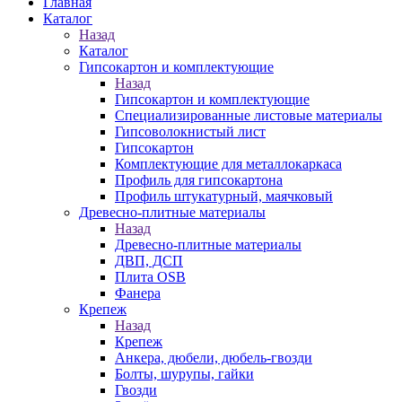
Главная
Каталог
Назад
Каталог
Гипсокартон и комплектующие
Назад
Гипсокартон и комплектующие
Специализированные листовые материалы
Гипсоволокнистый лист
Гипсокартон
Комплектующие для металлокаркаса
Профиль для гипсокартона
Профиль штукатурный, маячковый
Древесно-плитные материалы
Назад
Древесно-плитные материалы
ДВП, ДСП
Плита OSB
Фанера
Крепеж
Назад
Крепеж
Анкера, дюбели, дюбель-гвозди
Болты, шурупы, гайки
Гвозди