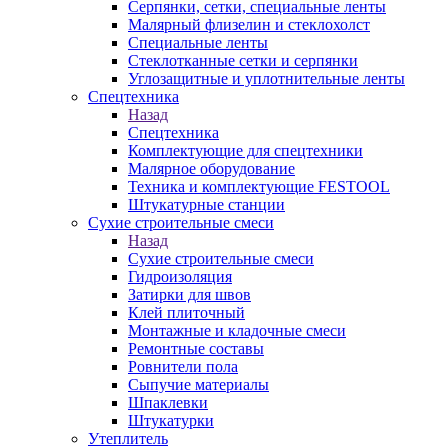
Серпянки, сетки, специальные ленты
Малярный флизелин и стеклохолст
Специальные ленты
Стеклотканные сетки и серпянки
Углозащитные и уплотнительные ленты
Спецтехника
Назад
Спецтехника
Комплектующие для спецтехники
Малярное оборудование
Техника и комплектующие FESTOOL
Штукатурные станции
Сухие строительные смеси
Назад
Сухие строительные смеси
Гидроизоляция
Затирки для швов
Клей плиточный
Монтажные и кладочные смеси
Ремонтные составы
Ровнители пола
Сыпучие материалы
Шпаклевки
Штукатурки
Утеплитель