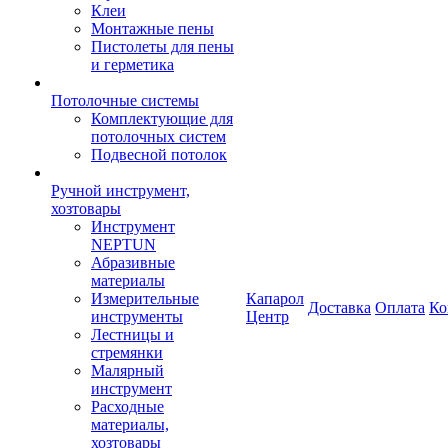
Клеи
Монтажные пены
Пистолеты для пены
и герметика
Потолочные системы
Комплектующие для
потолочных систем
Подвесной потолок
Ручной инструмент,
хозтовары
Инструмент
NEPTUN
Абразивные
материалы
Измерительные
Капарол
Доставка
Оплата
Ко
инструменты
Центр
Лестницы и
стремянки
Малярный
инструмент
Расходные
материалы,
хозтовары