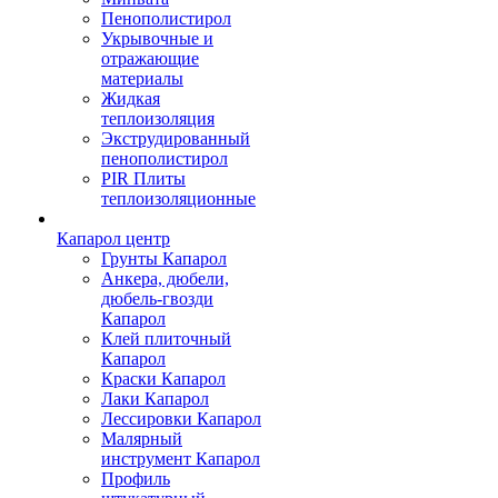
Пенополистирол
Укрывочные и
отражающие
материалы
Жидкая
теплоизоляция
Экструдированный
пенополистирол
PIR Плиты
теплоизоляционные
Капарол центр
Грунты Капарол
Анкера, дюбели,
дюбель-гвозди
Капарол
Клей плиточный
Капарол
Краски Капарол
Лаки Капарол
Лессировки Капарол
Малярный
инструмент Капарол
Профиль