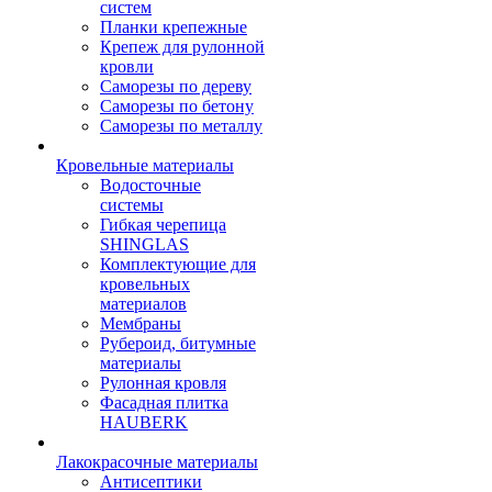
систем
Планки крепежные
Крепеж для рулонной
кровли
Саморезы по дереву
Саморезы по бетону
Саморезы по металлу
Кровельные материалы
Водосточные
системы
Гибкая черепица
SHINGLAS
Комплектующие для
кровельных
материалов
Мембраны
Рубероид, битумные
материалы
Рулонная кровля
Фасадная плитка
HAUBERK
Лакокрасочные материалы
Антисептики