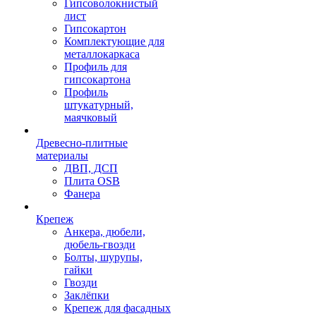
Гипсоволокнистый
лист
Гипсокартон
Комплектующие для
металлокаркаса
Профиль для
гипсокартона
Профиль
штукатурный,
маячковый
Древесно-плитные
материалы
ДВП, ДСП
Плита OSB
Фанера
Крепеж
Анкера, дюбели,
дюбель-гвозди
Болты, шурупы,
гайки
Гвозди
Заклёпки
Крепеж для фасадных