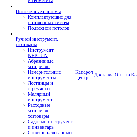
и герметика
Потолочные системы
Комплектующие для
потолочных систем
Подвесной потолок
Ручной инструмент,
хозтовары
Инструмент
NEPTUN
Абразивные
материалы
Измерительные
Капарол
Доставка
Оплата
Ко
инструменты
Центр
Лестницы и
стремянки
Малярный
инструмент
Расходные
материалы,
хозтовары
Садовый инструмент
и инвентарь
Столярно-слесарный