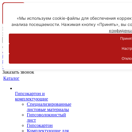
«Мы используем cookie-файлы для обеспечения коррект
анализа посещаемости. Нажимая кнопку «Принять», вы со
Ваш город
конфиденц
Пятигорск
Принят
Настр
Личный кабинет
8-800-775-59-89
Откло
8-800-775-59-89
+7 918 754-83-77
Заказать звонок
Каталог
Гипсокартон и
комплектующие
Специализированные
листовые материалы
Гипсоволокнистый
лист
Гипсокартон
Комплектующие для