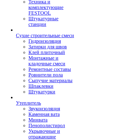
Техника и
комплектующие
FESTOOL
Штукатурные
станции
Сухие строительные смеси
Гидроизоляция
Затирки для швов
Клей плиточный
Монтажные и
кладочные смеси
Ремонтные составы
Ровнители пола
Сыпучие материалы
Шпаклевки
Штукатурки
Утеплитель
Звукоизоляция
Каменная вата
Минвата
Пенополистирол
Укрывочные и
отражающие