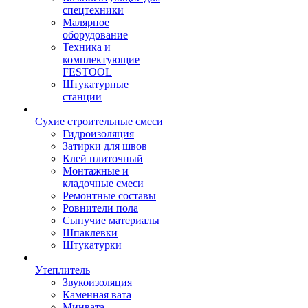
спецтехники
Малярное
оборудование
Техника и
комплектующие
FESTOOL
Штукатурные
станции
Сухие строительные смеси
Гидроизоляция
Затирки для швов
Клей плиточный
Монтажные и
кладочные смеси
Ремонтные составы
Ровнители пола
Сыпучие материалы
Шпаклевки
Штукатурки
Утеплитель
Звукоизоляция
Каменная вата
Минвата