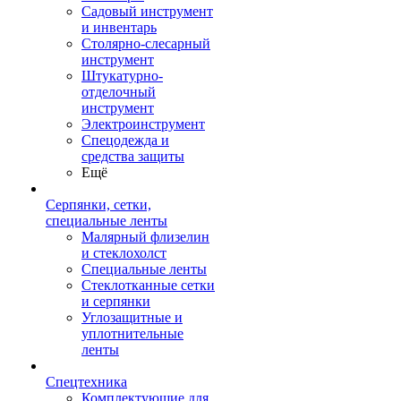
Садовый инструмент
и инвентарь
Столярно-слесарный
инструмент
Штукатурно-
отделочный
инструмент
Электроинструмент
Спецодежда и
средства защиты
Ещё
Серпянки, сетки,
специальные ленты
Малярный флизелин
и стеклохолст
Специальные ленты
Стеклотканные сетки
и серпянки
Углозащитные и
уплотнительные
ленты
Спецтехника
Комплектующие для