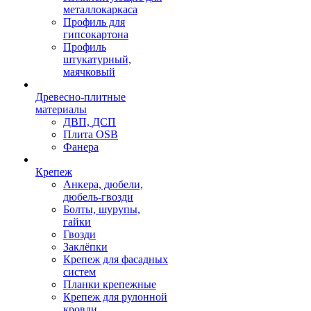
металлокаркаса
Профиль для
гипсокартона
Профиль
штукатурный,
маячковый
Древесно-плитные
материалы
ДВП, ДСП
Плита OSB
Фанера
Крепеж
Анкера, дюбели,
дюбель-гвозди
Болты, шурупы,
гайки
Гвозди
Заклёпки
Крепеж для фасадных
систем
Планки крепежные
Крепеж для рулонной
кровли