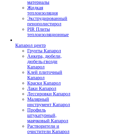
материалы
Жидкая
теплоизоляция
Экструдированный
пенополистирол
PIR Плиты
теплоизоляционные
Капарол центр
Грунты Капарол
Анкера, дюбели,
дюбель-гвозди
Капарол
Клей плиточный
Капарол
Краски Капарол
Лаки Капарол
Лессировки Капарол
Малярный
инструмент Капарол
Профиль
штукатурный,
маячковый Капарол
Растворители и
очистители Капарол