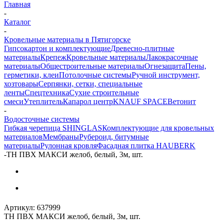
Главная
-
Каталог
-
Кровельные материалы в Пятигорске
Гипсокартон и комплектующие
Древесно-плитные
материалы
Крепеж
Кровельные материалы
Лакокрасочные
материалы
Общестроительные материалы
Огнезащита
Пены,
герметики, клеи
Потолочные системы
Ручной инструмент,
хозтовары
Серпянки, сетки, специальные
ленты
Спецтехника
Сухие строительные
смеси
Утеплитель
Капарол центр
KNAUF SPACE
Ветонит
-
Водосточные системы
Гибкая черепица SHINGLAS
Комплектующие для кровельных
материалов
Мембраны
Рубероид, битумные
материалы
Рулонная кровля
Фасадная плитка HAUBERK
-
ТН ПВХ МАКСИ желоб, белый, 3м, шт.
Артикул:
637999
ТН ПВХ МАКСИ желоб, белый, 3м, шт.