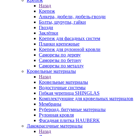
Крепеж
Назад
Крепеж
Анкера, дюбели, дюбель-гвозди
Болты, шурупы, гайки
Гвозди
Заклёпки
Крепеж для фасадных систем
Планки крепежные
Крепеж для рулонной кровли
Саморезы по дереву
Саморезы по бетону
Саморезы по металлу
Кровельные материалы
Назад
Кровельные материалы
Водосточные системы
Гибкая черепица SHINGLAS
Комплектующие для кровельных материалов
Мембраны
Рубероид, битумные материалы
Рулонная кровля
Фасадная плитка HAUBERK
Лакокрасочные материалы
Назад