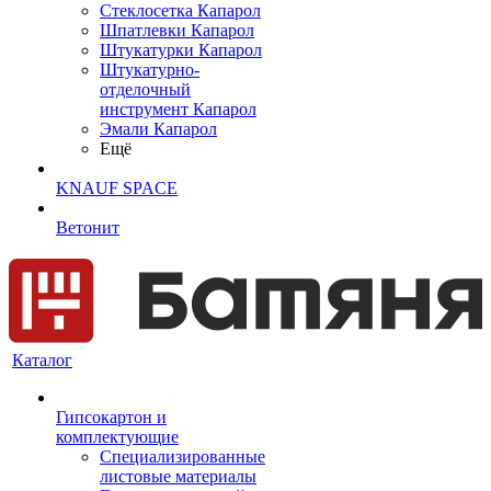
Cтеклосетка Капарол
Шпатлевки Капарол
Штукатурки Капарол
Штукатурно-
отделочный
инструмент Капарол
Эмали Капарол
Ещё
KNAUF SPACE
Ветонит
Каталог
Гипсокартон и
комплектующие
Специализированные
листовые материалы