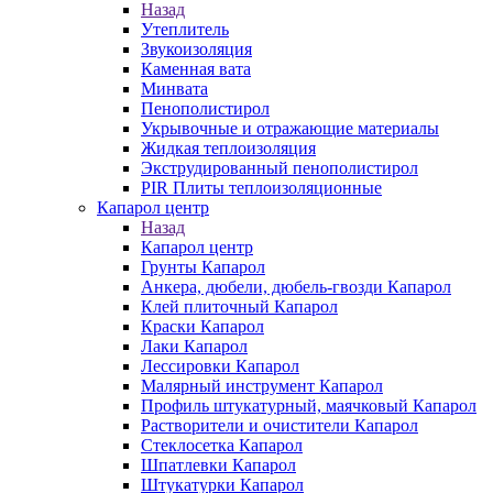
Назад
Утеплитель
Звукоизоляция
Каменная вата
Минвата
Пенополистирол
Укрывочные и отражающие материалы
Жидкая теплоизоляция
Экструдированный пенополистирол
PIR Плиты теплоизоляционные
Капарол центр
Назад
Капарол центр
Грунты Капарол
Анкера, дюбели, дюбель-гвозди Капарол
Клей плиточный Капарол
Краски Капарол
Лаки Капарол
Лессировки Капарол
Малярный инструмент Капарол
Профиль штукатурный, маячковый Капарол
Растворители и очистители Капарол
Cтеклосетка Капарол
Шпатлевки Капарол
Штукатурки Капарол