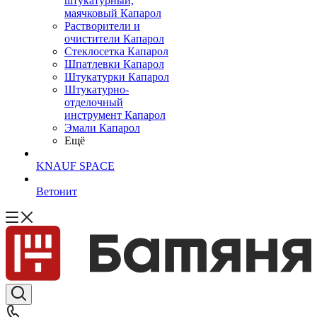
штукатурный,
маячковый Капарол
Растворители и
очистители Капарол
Cтеклосетка Капарол
Шпатлевки Капарол
Штукатурки Капарол
Штукатурно-
отделочный
инструмент Капарол
Эмали Капарол
Ещё
KNAUF SPACE
Ветонит