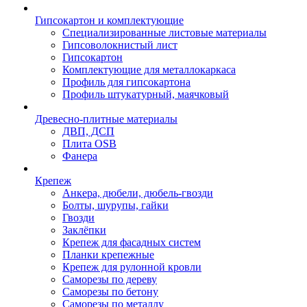
Гипсокартон и комплектующие
Специализированные листовые материалы
Гипсоволокнистый лист
Гипсокартон
Комплектующие для металлокаркаса
Профиль для гипсокартона
Профиль штукатурный, маячковый
Древесно-плитные материалы
ДВП, ДСП
Плита OSB
Фанера
Крепеж
Анкера, дюбели, дюбель-гвозди
Болты, шурупы, гайки
Гвозди
Заклёпки
Крепеж для фасадных систем
Планки крепежные
Крепеж для рулонной кровли
Саморезы по дереву
Саморезы по бетону
Саморезы по металлу