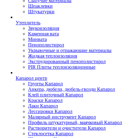
Сыпучие материалы
Шпаклевки
Штукатурки
Утеплитель
Звукоизоляция
Каменная вата
Минвата
Пенополистирол
Укрывочные и отражающие материалы
Жидкая теплоизоляция
Экструдированный пенополистирол
PIR Плиты теплоизоляционные
Капарол центр
Грунты Капарол
Анкера, дюбели, дюбель-гвозди Капарол
Клей плиточный Капарол
Краски Капарол
Лаки Капарол
Лессировки Капарол
Малярный инструмент Капарол
Профиль штукатурный, маячковый Капарол
Растворители и очистители Капарол
Cтеклосетка Капарол