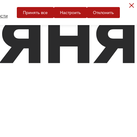
Принять все
Настроить
Отклонить
ости