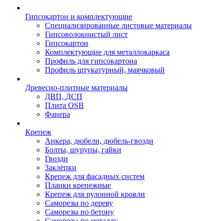
Гипсокартон и комплектующие
Специализированные листовые материалы
Гипсоволокнистый лист
Гипсокартон
Комплектующие для металлокаркаса
Профиль для гипсокартона
Профиль штукатурный, маячковый
Древесно-плитные материалы
ДВП, ДСП
Плита OSB
Фанера
Крепеж
Анкера, дюбели, дюбель-гвозди
Болты, шурупы, гайки
Гвозди
Заклёпки
Крепеж для фасадных систем
Планки крепежные
Крепеж для рулонной кровли
Саморезы по дереву
Саморезы по бетону
Саморезы по металлу