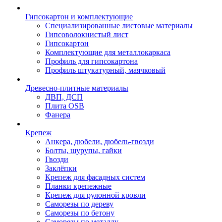
Гипсокартон и комплектующие
Специализированные листовые материалы
Гипсоволокнистый лист
Гипсокартон
Комплектующие для металлокаркаса
Профиль для гипсокартона
Профиль штукатурный, маячковый
Древесно-плитные материалы
ДВП, ДСП
Плита OSB
Фанера
Крепеж
Анкера, дюбели, дюбель-гвозди
Болты, шурупы, гайки
Гвозди
Заклёпки
Крепеж для фасадных систем
Планки крепежные
Крепеж для рулонной кровли
Саморезы по дереву
Саморезы по бетону
Саморезы по металлу