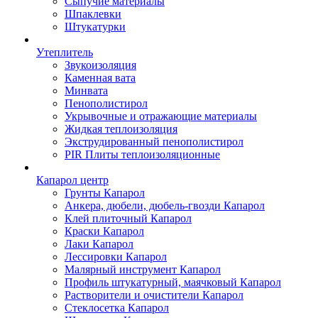
Сыпучие материалы
Шпаклевки
Штукатурки
Утеплитель
Звукоизоляция
Каменная вата
Минвата
Пенополистирол
Укрывочные и отражающие материалы
Жидкая теплоизоляция
Экструдированный пенополистирол
PIR Плиты теплоизоляционные
Капарол центр
Грунты Капарол
Анкера, дюбели, дюбель-гвозди Капарол
Клей плиточный Капарол
Краски Капарол
Лаки Капарол
Лессировки Капарол
Малярный инструмент Капарол
Профиль штукатурный, маячковый Капарол
Растворители и очистители Капарол
Cтеклосетка Капарол