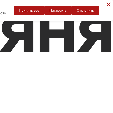
Принять все
Настроить
Отклонить
ости