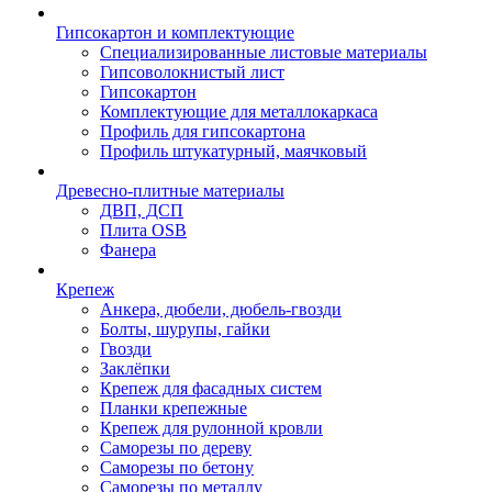
Гипсокартон и комплектующие
Специализированные листовые материалы
Гипсоволокнистый лист
Гипсокартон
Комплектующие для металлокаркаса
Профиль для гипсокартона
Профиль штукатурный, маячковый
Древесно-плитные материалы
ДВП, ДСП
Плита OSB
Фанера
Крепеж
Анкера, дюбели, дюбель-гвозди
Болты, шурупы, гайки
Гвозди
Заклёпки
Крепеж для фасадных систем
Планки крепежные
Крепеж для рулонной кровли
Саморезы по дереву
Саморезы по бетону
Саморезы по металлу