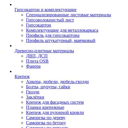
Гипсокартон и комплектующие
Специализированные листовые материалы
Гипсоволокнистый лист
Гипсокартон
Комплектующие для металлокаркаса
Профиль для гипсокартона
Профиль штукатурный, маячковый
Древесно-плитные материалы
ДВП, ДСП
Плита OSB
Фанера
Крепеж
Анкера, дюбели, дюбель-гвозди
Болты, шурупы, гайки
Гвозди
Заклёпки
Крепеж для фасадных систем
Планки крепежные
Крепеж для рулонной кровли
Саморезы по дереву
Саморезы по бетону
Саморезы по металлу