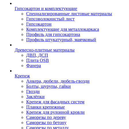
Гипсокартон и комплектующие
Специализированные листовые материалы
Гипсоволокнистый лист
Гипсокартон
Комплектующие для металлокаркаса
Профиль для гипсокартона
Профиль штукатурный, маячковый
Древесно-плитные материалы
ДВП, ДСП
Плита OSB
Фанера
Крепеж
Анкера, дюбели, дюбель-гвозди
Болты, шурупы, гайки
Гвозди
Заклёпки
Крепеж для фасадных систем
Планки крепежные
Крепеж для рулонной кровли
Саморезы по дереву
Саморезы по бетону
Саморезы по металлу