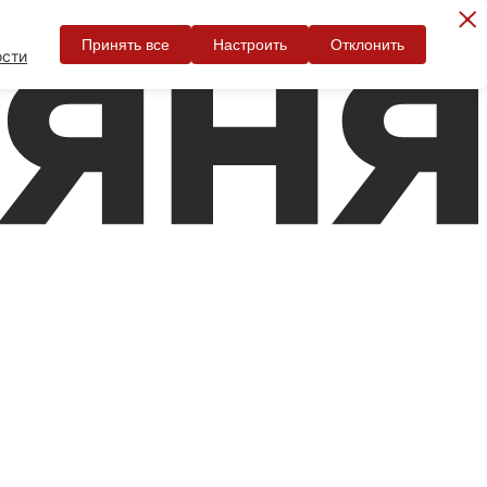
Принять все
Настроить
Отклонить
ости