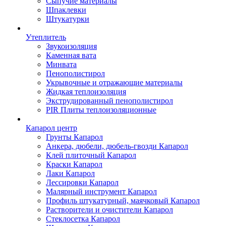
Сыпучие материалы
Шпаклевки
Штукатурки
Утеплитель
Звукоизоляция
Каменная вата
Минвата
Пенополистирол
Укрывочные и отражающие материалы
Жидкая теплоизоляция
Экструдированный пенополистирол
PIR Плиты теплоизоляционные
Капарол центр
Грунты Капарол
Анкера, дюбели, дюбель-гвозди Капарол
Клей плиточный Капарол
Краски Капарол
Лаки Капарол
Лессировки Капарол
Малярный инструмент Капарол
Профиль штукатурный, маячковый Капарол
Растворители и очистители Капарол
Cтеклосетка Капарол